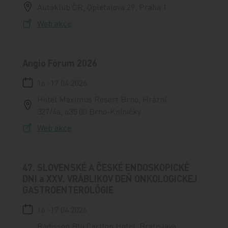
Autoklub ČR, Opletalova 29, Praha 1
Web akce
Angio Fórum 2026
16.-17.04.2026
Hotel Maximus Resort Brno, Hrázní
327/4a, 635 00 Brno-Kníničky
Web akce
47. SLOVENSKÉ A ČESKÉ ENDOSKOPICKÉ
DNI a XXV. VRÁBLIKOV DEŇ ONKOLOGICKEJ
GASTROENTEROLÓGIE
16.-17.04.2026
Radisson Blu Carlton Hotel, Bratislava,