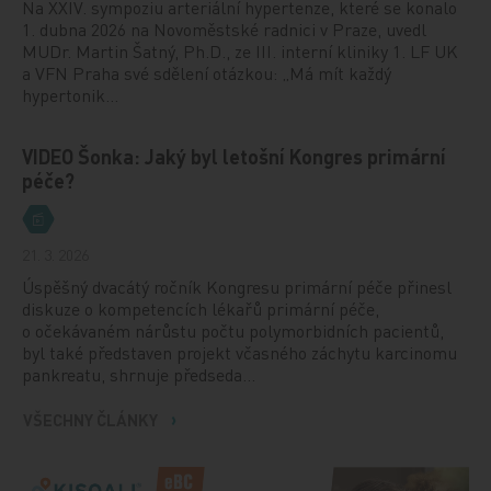
Na XXIV. sympoziu arteriální hypertenze, které se konalo
1. dubna 2026 na Novoměstské radnici v Praze, uvedl
MUDr. Martin Šatný, Ph.D., ze III. interní kliniky 1. LF UK
a VFN Praha své sdělení otázkou: „Má mít každý
hypertonik…
VIDEO Šonka: Jaký byl letošní Kongres primární
péče?
21. 3. 2026
Úspěšný dvacátý ročník Kongresu primární péče přinesl
diskuze o kompetencích lékařů primární péče,
o očekávaném nárůstu počtu polymorbidních pacientů,
byl také představen projekt včasného záchytu karcinomu
pankreatu, shrnuje předseda…
VŠECHNY ČLÁNKY