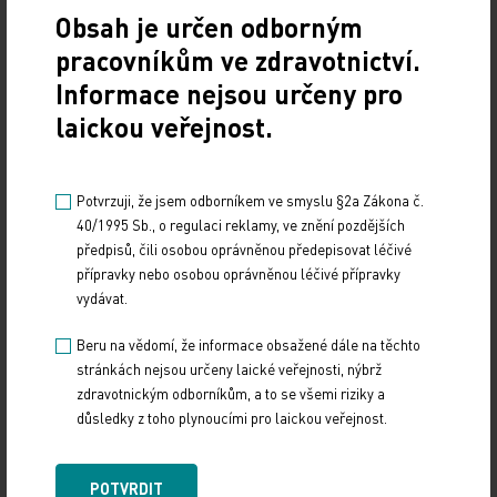
10th Czech-Slovak Congress of Forensic
Obsah je určen odborným
Medicine
pracovníkům ve zdravotnictví.
15.-17.04.2026
Informace nejsou určeny pro
Hotel Harmony Club, Bedřichov 106, 543
laickou veřejnost.
51 Špindlerův Mlýn
Web akce
Potvrzuji, že jsem odborníkem ve smyslu §2a Zákona č.
40/1995 Sb., o regulaci reklamy, ve znění pozdějších
předpisů, čili osobou oprávněnou předepisovat léčivé
přípravky nebo osobou oprávněnou léčivé přípravky
NAČÍST DALŠÍ (91)
1
8
vydávat.
Předchozí
Beru na vědomí, že informace obsažené dále na těchto
9
10
17
stránkách nejsou určeny laické veřejnosti, nýbrž
zdravotnickým odborníkům, a to se všemi riziky a
Další
důsledky z toho plynoucími pro laickou veřejnost.
POTVRDIT