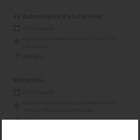
62. diabetologické dny Luhačovice
15.-18.04.2026
Kulturní a kongresové centrum ELEKTRA
Luhačovice
Web akce
MESIA 2026
15.-17.04.2026
Grand Hotel Union Eurostars, Miklošičeva
cesta 1, 1000 Ljubljana Slovenia
Web akce