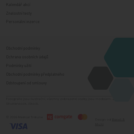
Kalendář akcí
Znalostní testy
Personální inzerce
Obchodní podmínky
Ochrana osobních údajů
Podmínky užití
Obchodní podmínky předplatného
Odstoupení od smlouvy
Fotografie jsou ilustrační, všechny zobrazené osoby jsou modelem. Zdroj:
Shutterstock, iStock.
© 2026 Medical Tribune
Design od
Beneš &
Michl