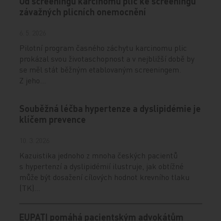
Od screeningu karcinomu plic ke screeningu
závažných plicních onemocnění
6. 5. 2026
Pilotní program časného záchytu karcinomu plic
prokázal svou životaschopnost a v nejbližší době by
se měl stát běžným etablovaným screeningem.
Z jeho…
Souběžná léčba hypertenze a dyslipidémie je
klíčem prevence
10. 3. 2026
Kazuistika jednoho z mnoha českých pacientů
s hypertenzí a dyslipidémií ilustruje, jak obtížné
může být dosažení cílových hodnot krevního tlaku
(TK)…
EUPATI pomáhá pacientským advokátům