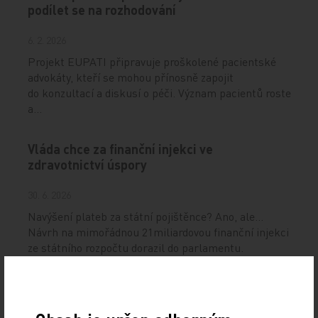
podílet se na rozhodování
6. 2. 2026
Projekt EUPATI připravuje proškolené pacientské
advokáty, kteří se mohou přínosně zapojit
do konzultací a diskusí o péči. Význam pacientů roste
a…
Vláda chce za finanční injekci ve
zdravotnictví úspory
30. 6. 2026
Navýšení plateb za státní pojištěnce? Ano, ale…
Návrh na mimořádnou 21miliardovou finanční injekci
ze státního rozpočtu dorazil do parlamentu.
Včasný záchyt chronického žilního
onemocnění zpomaluje progresi a snižuje