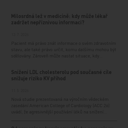
Milosrdná lež v medicíně: kdy může lékař
zadržet nepříznivou informaci?
13. 7. 2026
Pacient má právo znát informace o svém zdravotním
stavu, ale také právo určit, komu dalšímu mohou být
sdělovány. Zároveň může nastat situace, kdy…
Snížení LDL cholesterolu pod současné cíle
snižuje riziko KV příhod
11. 5. 2026
Nová studie prezentovaná na výročním vědeckém
zasedání American College of Cardiology (ACC.26)
uvádí, že agresivnější používání léků na snížení…