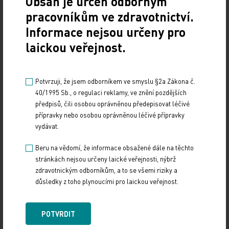
Obsah je určen odborným
riziko komplikací
pracovníkům ve zdravotnictví.
16. 6. 2026
Informace nejsou určeny pro
Letošní Jarní interaktivní konference Společnosti
laickou veřejnost.
všeobecného lékařství ČLS JEP (JIK SVL), která
se konala již tradičně v květnu ve Slovanském domě
v…
Potvrzuji, že jsem odborníkem ve smyslu §2a Zákona č.
40/1995 Sb., o regulaci reklamy, ve znění pozdějších
Od reflexního kladívka k cílené léčbě mozku
předpisů, čili osobou oprávněnou předepisovat léčivé
přípravky nebo osobou oprávněnou léčivé přípravky
29. 4. 2026
vydávat.
Výskyt neurodegenerativních onemocnění roste
Beru na vědomí, že informace obsažené dále na těchto
tempem, které nelze vysvětlit jen stárnutím
stránkách nejsou určeny laické veřejnosti, nýbrž
populace. Od roku 1990 vzrostl výskyt Alzheimerovy
zdravotnickým odborníkům, a to se všemi riziky a
nemoci a…
důsledky z toho plynoucími pro laickou veřejnost.
ESC vydává nová doporučení k managementu
těhotenství u žen s KVO
POTVRDIT