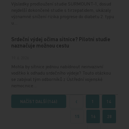
Výsledky prodloužení studie SURMOUNT‑1, dosud
nejdelší dokončené studie s tirzepatidem, ukázaly
významné snížení rizika progrese do diabetu 2. typu
u…
Srdeční výdej očima sítnice? Pilotní studie
naznačuje možnou cestu
19. 6. 2026
Mohla by sítnice jednou nabídnout neinvazivní
vodítko k odhadu srdečního výdeje? Touto otázkou
se zabýval tým odborníků z Ústřední vojenské
nemocnice…
NAČÍST DALŠÍ (146)
1
14
Předchozí
15
16
28