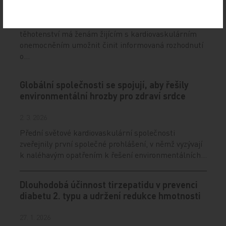
7. 4. 2026
Nová verze doporučení ESC pro pacientky ohledně
těhotenství má ženám žijícím s kardiovaskulárním
onemocněním umožnit činit informovaná rozhodnutí
o…
Globální společnosti se spojují, aby řešily
environmentální hrozby pro zdraví srdce
2. 3. 2026
Přední světové kardiovaskulární společnosti
zveřejnily první společné prohlášení, v němž vyzývají
k naléhavým opatřením k řešení environmentálních…
Dlouhodobá účinnost tirzepatidu v prevenci
diabetu 2. typu a udržení redukce hmotnosti
27. 1. 2026