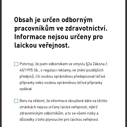
CD20 pozitivními lymfomy, a to s velmi dobrou…
Lékař má léčit, o právní a finanční záležitosti
Obsah je určen odborným
se může starat profesionál
pracovníkům ve zdravotnictví.
Informace nejsou určeny pro
4. 12. 2017
Prvotním posláním lékaře je léčit. Většinu času by
laickou veřejnost.
měl strávit v kontaktu s nemocným. Čím dál více je
ale zahlcen administrativou, která mnohdy s…
Potvrzuji, že jsem odborníkem ve smyslu §2a Zákona č.
40/1995 Sb., o regulaci reklamy, ve znění pozdějších
V IKEM začala nová éra kardiochirurgie
předpisů, čili osobou oprávněnou předepisovat léčivé
přípravky nebo osobou oprávněnou léčivé přípravky
4. 12. 2017
vydávat.
Teprve jako třetí na světě implantovali lékaři v
pražském IKEM biokompatibilní umělé srdce. Při
Beru na vědomí, že informace obsažené dále na těchto
operaci na konci listopadu byla pacientovi s…
stránkách nejsou určeny laické veřejnosti, nýbrž
zdravotnickým odborníkům, a to se všemi riziky a
důsledky z toho plynoucími pro laickou veřejnost.
„Cost‑sharing“ a „risk‑sharing“ Aneb proč do