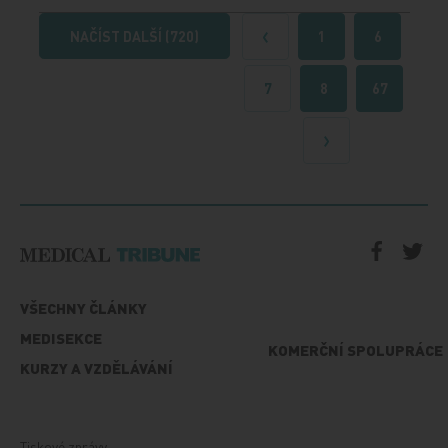
NAČÍST DALŠÍ (720)
1
6
Předchozí
7
8
67
Další
VŠECHNY ČLÁNKY
MEDISEKCE
KOMERČNÍ SPOLUPRÁCE
KURZY A VZDĚLÁVÁNÍ
Tiskové zprávy