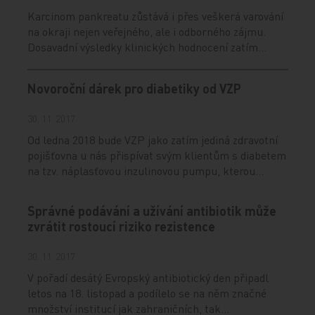
Karcinom pankreatu zůstává i přes veškerá varování
na okraji nejen veřejného, ale i odborného zájmu.
Dosavadní výsledky klinických hodnocení zatím…
Novoroční dárek pro diabetiky od VZP
30. 11. 2017
Od ledna 2018 bude VZP jako zatím jediná zdravotní
pojišťovna u nás přispívat svým klientům s diabetem
na tzv. náplasťovou inzulinovou pumpu, kterou…
Správné podávání a užívání antibiotik může
zvrátit rostoucí riziko rezistence
30. 11. 2017
V pořadí desátý Evropský antibiotický den připadl
letos na 18. listopad a podílelo se na něm značné
množství institucí jak zahraničních, tak…