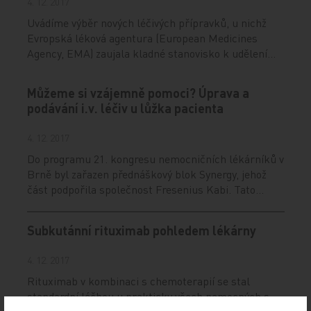
4. 12. 2017
Uvádíme výběr nových léčivých přípravků, u nichž
Evropská léková agentura (European Medicines
Agency, EMA) zaujala kladné stanovisko k udělení…
Můžeme si vzájemně pomoci? Úprava a
podávání i.v. léčiv u lůžka pacienta
4. 12. 2017
Do programu 21. kongresu nemocničních lékárníků v
Brně byl zařazen přednáškový blok Synergy, jehož
část podpořila společnost Fresenius Kabi. Tato…
Subkutánní rituximab pohledem lékárny
4. 12. 2017
Rituximab v kombinaci s chemoterapií se stal
standardní léčbou u prakticky všech nemocných s