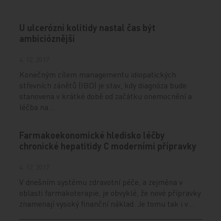
U ulcerózní kolitidy nastal čas být
ambicióznější
4. 12. 2017
Konečným cílem managementu idiopatických
střevních zánětů (IBD) je stav, kdy diagnóza bude
stanovena v krátké době od začátku onemocnění a
léčba na…
Farmakoekonomické hledisko léčby
chronické hepatitidy C moderními přípravky
4. 12. 2017
V dnešním systému zdravotní péče, a zejména v
oblasti farmakoterapie, je obvyklé, že nové přípravky
znamenají vysoký finanční náklad. Je tomu tak i v…