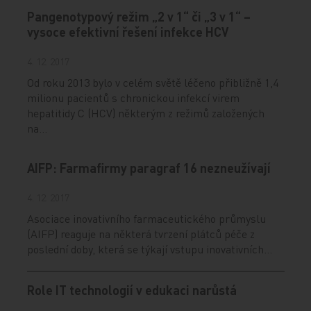
Pangenotypový režim „2 v 1“ či „3 v 1“ –
vysoce efektivní řešení infekce HCV
4. 12. 2017
Od roku 2013 bylo v celém světě léčeno přibližně 1,4
milionu pacientů s chronickou infekcí virem
hepatitidy C (HCV) některým z režimů založených
na…
AIFP: Farmafirmy paragraf 16 nezneužívají
4. 12. 2017
Asociace inovativního farmaceutického průmyslu
(AIFP) reaguje na některá tvrzení plátců péče z
poslední doby, která se týkají vstupu inovativních…
Role IT technologií v edukaci narůstá