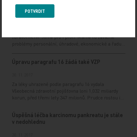
krize zdravotnictví více nezapojíme
farmaceutické firmy, které krizi nemají?
POTVRDIT
30. 11. 2017
V poslední době se množí články o krizi našeho
zdravotnictví. Jsme pro i proti. Máme tu závažné
problémy personální, úhradové, ekonomické a řadu…
Úpravu paragrafu 16 žádá také VZP
30. 11. 2017
Za léky uhrazené podle paragrafu 16 vydala
Všeobecná zdravotní pojišťovna loni 1,032 miliardy
korun, před třemi lety 347 milionů. Prudce rostou i…
Úspěšná léčba karcinomu pankreatu je stále
v nedohlednu
30. 11. 2017