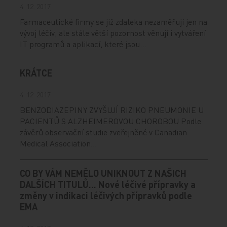
4. 12. 2017
Farmaceutické firmy se již zdaleka nezaměřují jen na
vývoj léčiv, ale stále větší pozornost věnují i vytváření
IT programů a aplikací, které jsou…
KRÁTCE
4. 12. 2017
BENZODIAZEPINY ZVYŠUJÍ RIZIKO PNEUMONIE U
PACIENTŮ S ALZHEIMEROVOU CHOROBOU Podle
závěrů observační studie zveřejněné v Canadian
Medical Association…
CO BY VÁM NEMĚLO UNIKNOUT Z NAŠICH
DALŠÍCH TITULŮ... Nové léčivé přípravky a
změny v indikaci léčivých přípravků podle
EMA