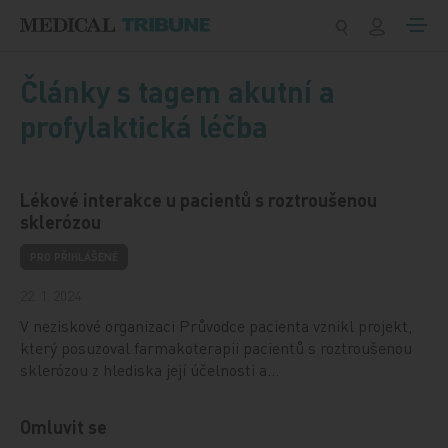
Přeskočit na obsah
Články s tagem akutní a
profylaktická léčba
Lékové interakce u pacientů s roztroušenou
sklerózou
PRO PŘIHLÁŠENÉ
22. 1. 2024
V neziskové organizaci Průvodce pacienta vznikl projekt,
který posuzoval farmakoterapii pacientů s roztroušenou
sklerózou z hlediska její účelnosti a…
Omluvit se