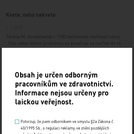
Kvete, nebo nekvete
7. 7. 2023
Tereza M. Amabileová r. 1983 definovala tvořivost slovy:
„Dílo nebo řešení problému se považuje za tvořivé do té
míry, do jaké je jak novým, tak…
Kočka se čtyřmi ocasy
Obsah je určen odborným
9. 6. 2023
pracovníkům ve zdravotnictví.
Knutě, kterou byli celá staletí trestáni námořníci,
Informace nejsou určeny pro
se říkalo tříocasá kočka, přestože měla až devět pramenů.
laickou veřejnost.
Někdy si ji provinilci museli uplést…
Prevence, diagnostika a léčba osteoporózy se
Potvrzuji, že jsem odborníkem ve smyslu §2a Zákona č.
přesouvá do primární péče
40/1995 Sb., o regulaci reklamy, ve znění pozdějších