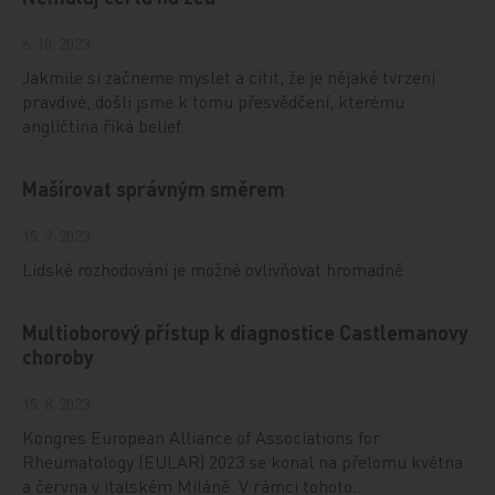
6. 10. 2023
Jakmile si začneme myslet a cítit, že je nějaké tvrzení
pravdivé, došli jsme k tomu přesvědčení, kterému
angličtina říká belief.
Mašírovat správným směrem
15. 9. 2023
Lidské rozhodování je možné ovlivňovat hromadně
Multioborový přístup k diagnostice Castlemanovy
choroby
15. 8. 2023
Kongres European Alliance of Associations for
Rheumatology (EULAR) 2023 se konal na přelomu května
a června v italském Miláně. V rámci tohoto…