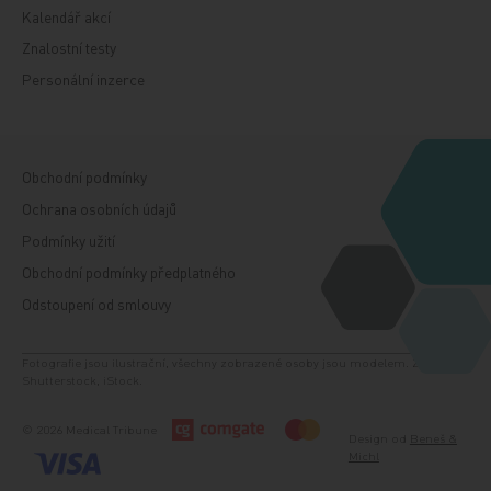
Kalendář akcí
Znalostní testy
Personální inzerce
Obchodní podmínky
Ochrana osobních údajů
Podmínky užití
Obchodní podmínky předplatného
Odstoupení od smlouvy
Fotografie jsou ilustrační, všechny zobrazené osoby jsou modelem. Zdroj:
Shutterstock, iStock.
© 2026 Medical Tribune
Design od
Beneš &
Michl