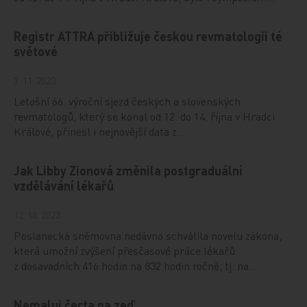
Registr ATTRA přibližuje českou revmatologii té
světové
7. 11. 2023
Letošní 66. výroční sjezd českých a slovenských
revmatologů, který se konal od 12. do 14. října v Hradci
Králové, přinesl i nejnovější data z…
Jak Libby Zionová změnila postgraduální
vzdělávání lékařů
12. 10. 2023
Poslanecká sněmovna nedávno schválila novelu zákona,
která umožní zvýšení přesčasové práce lékařů
z dosavadních 416 hodin na 832 hodin ročně, tj. na…
Nemaluj čerta na zeď