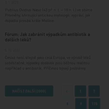
3. 1. 2023
Publius Ovidius Naso (43 př. n. l. – 18 n. l.) ve sbírce
Proměny, shrnující antickou mytologii, vypráví, jak
dopadla prosba krále Midáse:
Fórum: Jak zabránit výpadkům antibiotik a
dalších léků?
5. 12. 2022
Česko není, stejně jako celá Evropa, ve výrobě léků
soběstačné, výpadky dodávek jsou běžnou realitou
například u antibiotik. Příčinou bývají problémy…
NAČÍST DALŠÍ (2000)
1
7
Předchozí
8
9
175