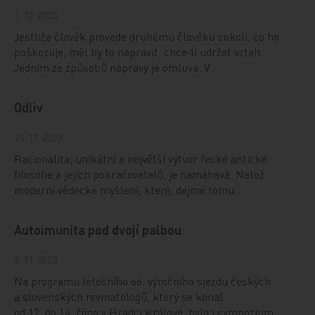
1. 12. 2023
Jestliže člověk provede druhému člověku cokoli, co ho
poškozuje, měl by to napravit, chce‑li udržet vztah.
Jedním ze způsobů nápravy je omluva. V…
Odliv
24. 11. 2023
Racionalita, unikátní a největší výtvor řecké antické
filosofie a jejích pokračovatelů, je namáhavá. Natož
moderní vědecké myšlení, které, dejme tomu…
Autoimunita pod dvojí palbou
7. 11. 2023
Na programu letošního 66. výročního sjezdu českých
a slovenských revmatologů, který se konal
od 12. do 14. října v Hradci Králové, bylo i sympozium…