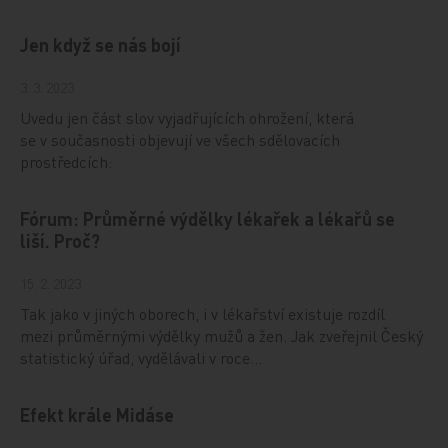
Jen když se nás bojí
3. 3. 2023
Uvedu jen část slov vyjadřujících ohrožení, která
se v současnosti objevují ve všech sdělovacích
prostředcích:
Fórum: Průměrné výdělky lékařek a lékařů se
liší. Proč?
15. 2. 2023
Tak jako v jiných oborech, i v lékařství existuje rozdíl
mezi průměrnými výdělky mužů a žen. Jak zveřejnil Český
statistický úřad, vydělávali v roce…
Efekt krále Midáse