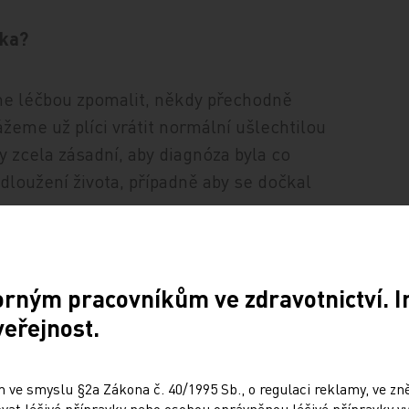
ika?
míme léčbou zpomalit, někdy přechodně
ážeme už plíci vrátit normální ušlechtilou
dy zcela zásadní, aby diagnóza byla co
odloužení života, případně aby se dočkal
plic. Jedním z jeho přínosů je diagnostika
orným pracovníkům ve zdravotnictví. 
í než karcinomu. Jak se to daří u plicní
veřejnost.
ií karcinomu plic jsme na tom velmi dobře.
 ve smyslu §2a Zákona č. 40/1995 Sb., o regulaci reklamy, ve zněn
at léčivé přípravky nebo osobou oprávněnou léčivé přípravky vy