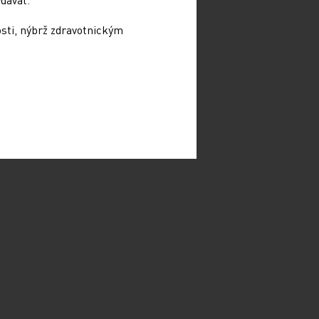
osti, nýbrž zdravotnickým