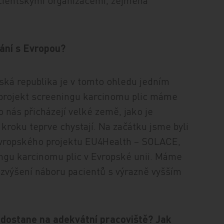
acientskými organizacemi, zejména
nání s Evropou?
ská republika je v tomto ohledu jedním
ní projekt screeningu karcinomu plic máme
o nás přicházejí velké země, jako je
roku teprve chystají. Na začátku jsme byli
evropského projektu EU4Health – SOLACE,
ngu karcinomu plic v Evropské unii. Máme
 zvýšení náboru pacientů s výrazně vyšším
t dostane na adekvátní pracoviště? Jak