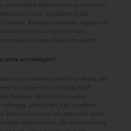
že samozřejmě vyšetřujeme i plicní funkci,
tření plicní difuze, dokážeme časně
icní nemoc. A protože vedlejším nálezem je
avíme se nyní s kolegy internisty
pšení prevence třeba infarktu myokardu.
pacienta screeningem?
Oslovili jsme všechny praktické lékaře, aby
řejmě oslovujeme pneumology, kteří
 jsou zapojeni. Zároveň oslovujeme
 i onkology, protože ten, kdo je vyléčen
že dostane karcinom plic jako další nádor.
ornými společnostmi, aby posílali klienty