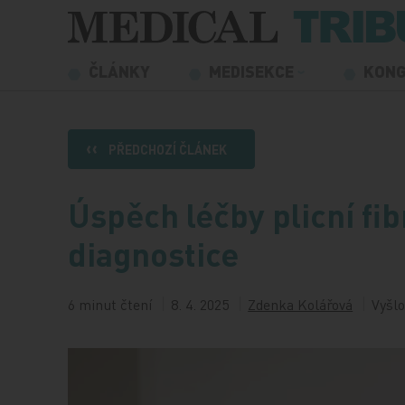
Přeskočit na obsah
ČLÁNKY
MEDISEKCE
KON
PŘEDCHOZÍ ČLÁNEK
Úspěch léčby plicní fib
diagnostice
6 minut čtení
8. 4. 2025
Zdenka Kolářová
Vyšlo