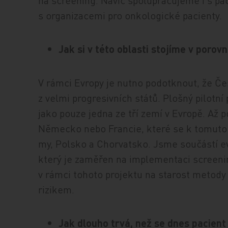
na screening. Navíc spolupracujeme i s p
s organizacemi pro onkologické pacienty.
Jak si v této oblasti stojíme v porov
V rámci Evropy je nutno podotknout, že Če
z velmi progresivních států. Plošný pilot
jako pouze jedna ze tří zemí v Evropě. Až p
Německo nebo Francie, které se k tomuto k
my, Polsko a Chorvatsko. Jsme součástí 
který je zaměřen na implementaci screeni
v rámci tohoto projektu na starost metody
rizikem.
Jak dlouho trvá, než se dnes pacien