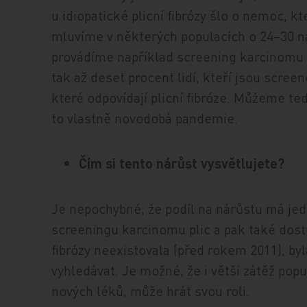
u idiopatické plicní fibrózy šlo o nemoc, kt
mluvíme v některých populacích o 24–30 na
provádíme například screening karcinomu pl
tak až deset procent lidí, kteří jsou scre
které odpovídají plicní fibróze. Můžeme tedy 
to vlastně novodobá pandemie.
Čím si tento nárůst vysvětlujete?
Je nepochybné, že podíl na nárůstu má jed
screeningu karcinomu plic a pak také dost
fibrózy neexistovala (před rokem 2011), byl
vyhledávat. Je možné, že i větší zátěž po
nových léků, může hrát svou roli.