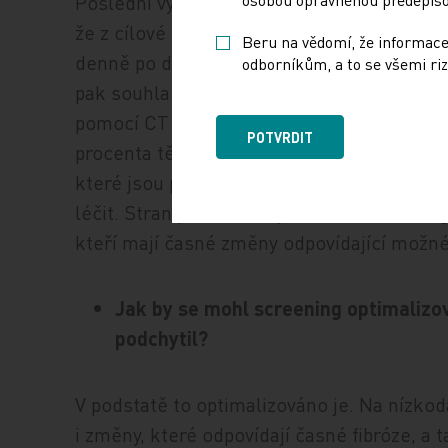
Poslední vyhodnocování proběhlo koncem l
že z cílové populace, což je asi 300 000 lid
Beru na vědomí, že informace
denně po dobu 20 let ve věku 55–74 let, jsm
odborníkům, a to se všemi riz
pak souhlasili se zařazením do screening
pomocí CT bylo již vyšetřeno více než deset 
POTVRDIT
procenta těch, kteří jsou v prvním kole po
které jsou potenciálními nádory, jež se pa
léčit. Stran plicní fibrózy, v rámci scree
kteří mají časné změny odpovídající možné 
Jak by se mohl screening optimalizova
podchytil?
V podstatě to optimalizováno je. Na nízk
i změny, které odpovídají časné fibróze, a