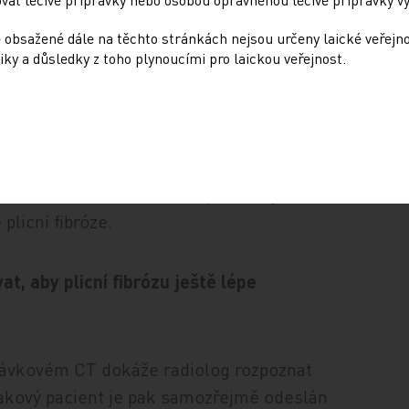
oňského dubna, kdy jsme zjistili,
í – tedy kuřáků kouřících alespoň 20 cigaret
 obsažené dále na těchto stránkách nejsou určeny laické veřejn
e oslovili desetinu. Ne všichni pacienti
iky a důsledky z toho plynoucími pro laickou veřejnost.
u a s provedením CT vyšetření, nicméně
tisíc lidí a z nich jsou téměř čtyři
zitivní. To znamená, že u nich najdeme uzle,
k mohou dobře řešit – odoperovat a včas
ningu nacházíme kolem osmi procent jedinců,
plicní fibróze.
t, aby plicní fibrózu ještě lépe
odávkovém CT dokáže radiolog rozpoznat
 takový pacient je pak samozřejmě odeslán