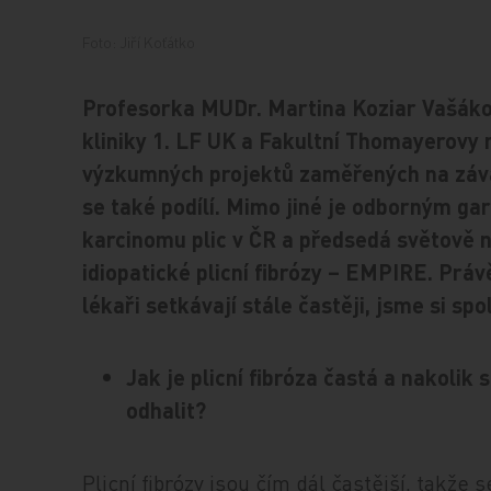
Foto: Jiří Koťátko
Profesorka MUDr. Martina Koziar Vašáko
kliniky 1. LF UK a Fakultní Thomayerovy 
výzkumných projektů zaměřených na záva
se také podílí. Mimo jiné je odborným 
karcinomu plic v ČR a předsedá světově 
idiopatické plicní fibrózy – EMPIRE. Prá
lékaři setkávají stále častěji, jsme si spo
Jak je plicní fibróza častá a nakolik
odhalit?
Plicní fibrózy jsou čím dál častější, takže 