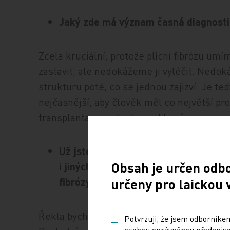
Jaký zde má význam časná diagnost
Zcela kruciální, protože plicní fibrózu u
zastavit, ale nedokážeme ji vyléčit. Nedok
strukturu poté, co se jednou zajizví. Je te
nejčasnější, aby člověk měl co největší pr
transplantace, pokud je indikována.
Už jste zmínila screening karcinomu 
Obsah je určen odb
i jiných závažných plicních onemocněn
fibrózy?
určeny pro laickou 
Řekla bych, že stran záchytu časných stad
Potvrzuji, že jsem odborníkem
osobou oprávněnou předepisov