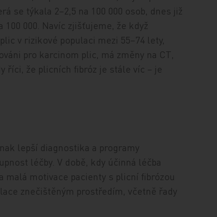
erá se týkala 2–2,5 na 100 000 osob, dnes již
 100 000. Navíc zjišťujeme, že když
ic v rizikové populaci mezi 55–74 lety,
enováni pro karcinom plic, má změny na CT,
říci, že plicních fibróz je stále víc – je
nak lepší diagnostika a programy
upnost léčby. V době, kdy účinná léčba
a malá motivace pacienty s plicní fibrózou
pulace znečištěným prostředím, včetně řady