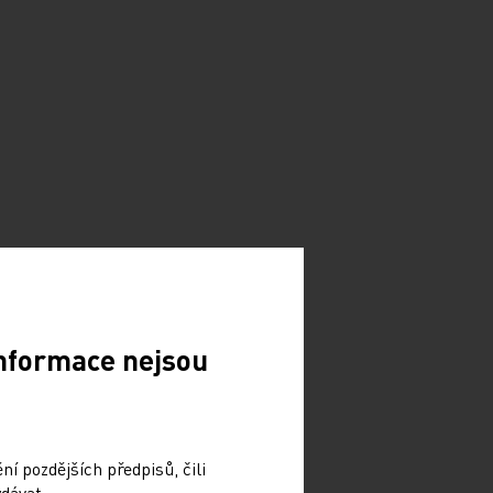
Informace nejsou
í pozdějších předpisů, čili
dávat.