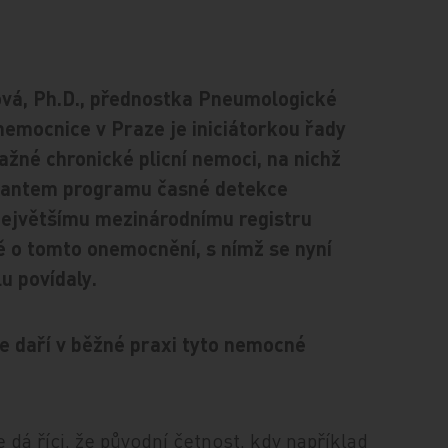
vá, Ph.D., přednostka Pneumologické
nemocnice v Praze je iniciátorkou řady
žné chronické plicní nemoci, na nichž
garantem programu časné detekce
největšímu mezinárodnímu registru
vě o tomto onemocnění, s nímž se nyní
lu povídaly.
 se daří v běžné praxi tyto nemocné
se dá říci, že původní četnost, kdy například