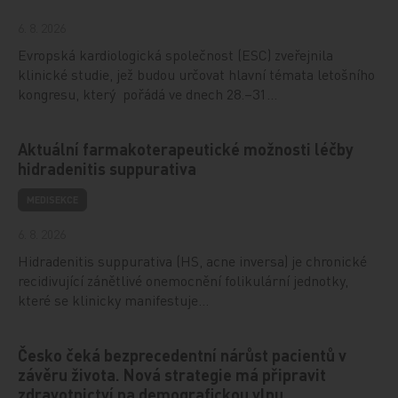
6. 8. 2026
Evropská kardiologická společnost (ESC) zveřejnila
klinické studie, jež budou určovat hlavní témata letošního
kongresu, který pořádá ve dnech 28.–31…
Aktuální farmakoterapeutické možnosti léčby
hidradenitis suppurativa
MEDISEKCE
6. 8. 2026
Hidradenitis suppurativa (HS, acne inversa) je chronické
recidivující zánětlivé onemocnění folikulární jednotky,
které se klinicky manifestuje…
Česko čeká bezprecedentní nárůst pacientů v
závěru života. Nová strategie má připravit
zdravotnictví na demografickou vlnu