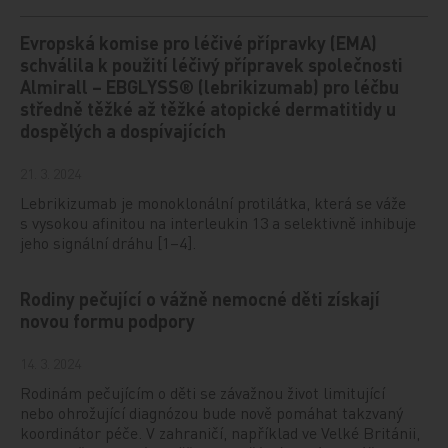
Evropská komise pro léčivé přípravky (EMA)
schválila k použití léčivý přípravek společnosti
Almirall – EBGLYSS® (lebrikizumab) pro léčbu
středně těžké až těžké atopické dermatitidy u
dospělých a dospívajících
21. 3. 2024
Lebrikizumab je monoklonální protilátka, která se váže
s vysokou afinitou na interleukin 13 a selektivně inhibuje
jeho signální dráhu [1–4].
Rodiny pečující o vážně nemocné děti získají
novou formu podpory
14. 3. 2024
Rodinám pečujícím o děti se závažnou život limitující
nebo ohrožující diagnózou bude nově pomáhat takzvaný
koordinátor péče. V zahraničí, například ve Velké Británii,