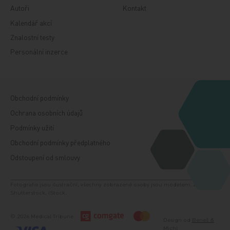
Autoři
Kontakt
Kalendář akcí
Znalostní testy
Personální inzerce
Obchodní podmínky
Ochrana osobních údajů
Podmínky užití
Obchodní podmínky předplatného
Odstoupení od smlouvy
Fotografie jsou ilustrační, všechny zobrazené osoby jsou modelem. Zdroj:
Shutterstock, iStock.
© 2026 Medical Tribune
Design od
Beneš &
Michl