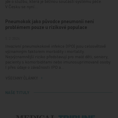
jde o službu, která je běžnou součástí systému péče.
V Česku se nyní…
Pneumokok jako původce pneumonií není
problémem pouze u rizikové populace
5. 2. 2024
Invazivní pneumokokové infekce (IPO) jsou celosvětově
významným faktorem morbidity i mortality.
Nejvýznamnější riziko představují pro malé děti, seniory,
pacienty s komorbiditami nebo imunosuprimované osoby.
I přes údaje o závažnosti IPO a…
VŠECHNY ČLÁNKY
NAŠE TITULY