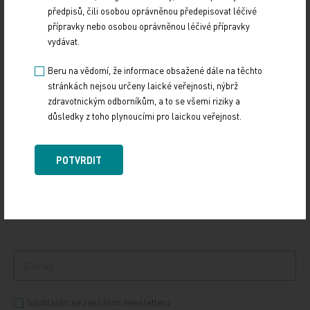
předpisů, čili osobou oprávněnou předepisovat léčivé
přípravky nebo osobou oprávněnou léčivé přípravky
vydávat.
Ke stažení
Beru na vědomí, že informace obsažené dále na těchto
stránkách nejsou určeny laické veřejnosti, nýbrž
zdravotnickým odborníkům, a to se všemi riziky a
důsledky z toho plynoucími pro laickou veřejnost.
PŘIHLASTE SE K ODBĚRU NOVINEK.
POTVRDIT
Udržujte si přehled
ze světa medicíny a
zdravotnictví.
Souhlasím se zasíláním newsletteru