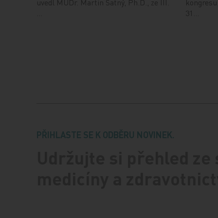
uvedl MUDr. Martin Šatný, Ph.D., ze III.
kongresu,
…
31…
PŘIHLASTE SE K ODBĚRU NOVINEK.
Udržujte si přehled ze
medicíny a zdravotnict