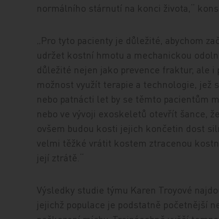
normálního stárnutí na konci života,“ konst
„Pro tyto pacienty je důležité, abychom zač
udržet kostní hmotu a mechanickou odolnos
důležité nejen jako prevence fraktur, ale 
možnost využít terapie a technologie, jež 
nebo patnácti let by se těmto pacientům 
nebo ve vývoji exoskeletů otevřít šance, ž
ovšem budou kosti jejich končetin dost sil
velmi těžké vrátit kostem ztracenou kostn
její ztrátě.“
Výsledky studie týmu Karen Troyové najdou
jejichž populace je podstatně početnější 