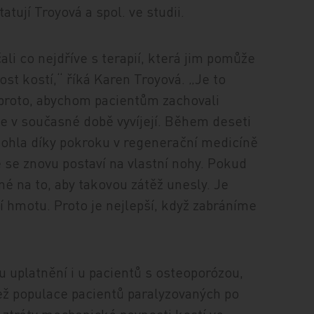
atují Troyová a spol. ve studii.
ali co nejdříve s terapií, která jim pomůže
t kostí,“ říká Karen Troyová. „Je to
i proto, abychom pacientům zachovali
se v současné době vyvíjejí. Během deseti
mohla díky pokroku v regenerační medicíně
e se znovu postaví na vlastní nohy. Pokud
né na to, aby takovou zátěž unesly. Je
í hmotu. Proto je nejlepší, když zabráníme
 uplatnění i u pacientů s osteoporózou,
než populace pacientů paralyzovaných po