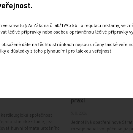
veřejnost.
 ve smyslu §2a Zákona č. 40/1995 Sb., o regulaci reklamy, ve zněn
at léčivé přípravky nebo osobou oprávněnou léčivé přípravky vy
 obsažené dále na těchto stránkách nejsou určeny laické veřejn
iky a důsledky z toho plynoucími pro laickou veřejnost.
Doporučené
e letošního kongresu
Psychiatrická nemocni
haleny
Bohnice ukazuje strate
praxi
5. 8. 2026
kardiologická společnost
ejnila klinické studie, jež
Jednotlivá opatření nové Strat
ovat hlavní témata letošního
rozvoje paliativní péče se již p