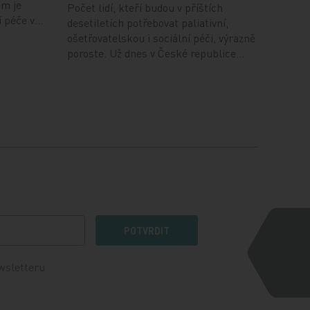
em je
Počet lidí, kteří budou v příštích
í péče v…
desetiletích potřebovat paliativní,
ošetřovatelskou i sociální péči, výrazně
poroste. Už dnes v České republice…
POTVRDIT
wsletteru