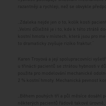
razantněji a rychleji, než se obvykle předp
„Zdaleka nejde jen o to, kolik kosti pacien
„Velmi důležité je i to, kde k této ztrátě do
kostní hmota v místech, která jsou pro mec
to dramaticky zvyšuje riziko fraktur.“
Karen Troyová a její spolupracovníci vyšetř
u třinácti pacientů se ztrátou hybnosti v 
použita pro modelování mechanické odolnos
2 % kostní hmoty. Mechanická pevnost kost
„Během pouhých tří a půl měsíce dosáhl p
některých pacientů řádově takové úrovně,