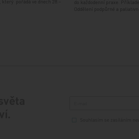
 který pořádá ve dnech 28.–
do každodenní praxe. Příklad
Oddělení podpůrné a paliativn
 světa
ví.
Souhlasím se zasíláním ne