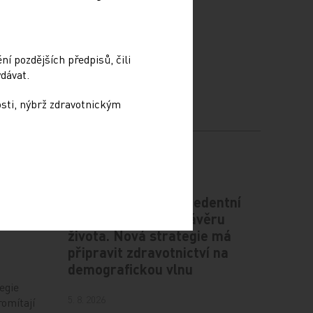
í pozdějších předpisů, čili
dávat.
osti, nýbrž zdravotnickým
ce
Česko čeká bezprecedentní
gii v
nárůst pacientů v závěru
života. Nová strategie má
připravit zdravotnictví na
demografickou vlnu
egie
5. 8. 2026
romítají