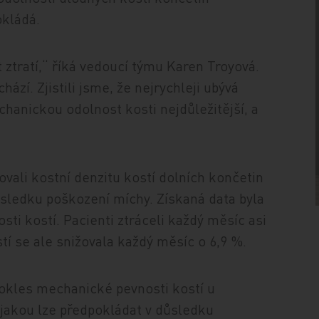
okládá.
t ztratí,“ říká vedoucí týmu Karen Troyová.
chází. Zjistili jsme, že nejrychleji ubývá
hanickou odolnost kosti nejdůležitější, a
ovali kostní denzitu kostí dolních končetin
důsledku poškození míchy. Získaná data byla
ti kostí. Pacienti ztráceli každý měsíc asi
í se ale snižovala každý měsíc o 6,9 %.
okles mechanické pevnosti kostí u
 jakou lze předpokládat v důsledku