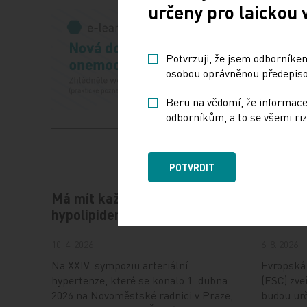
určeny pro laickou 
Potvrzuji, že jsem odborníkem
osobou oprávněnou předepisov
Beru na vědomí, že informace
odborníkům, a to se všemi riz
POTVRDIT
Má mít každý hypertonik
Hot Lin
hypolipidemikum?
ESC od
10. 4. 2026
6. 8. 2026
Na XXIV. sympoziu arteriální
Evropská 
hypertenze, které se konalo 1. dubna
(ESC) zveř
2026 na Novoměstské radnici v Praze,
budou urč