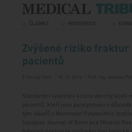
Přeskočit na obsah
ČLÁNKY
MEDISEKCE
KON
Zvýšené riziko fraktur
pacientů
2 minuty čtení
18. 12. 2014
Prof. Ing. Jaroslav Pe
Standardní vyšetření kostní denzity kostí 
pacientů, kteří jsou paralyzováni v důsle
tým lékařů z Worcester Polytechnic Instit
časopise Journal of Bone and Mineral Rese
hybnosti postupuje snižování mechanické 