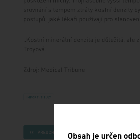
poškození míchy. Trojnásobně vyšší tempo
srovnání s tempem ztráty kostní denzity b
postupů, jaké lékaři používají pro stanovení
„Kostní minerální denzita je důležitá, ale 
Troyová.
Zdroj: Medical Tribune
IMPORT: TITULY
PŘEDCHOZÍ ČLÁNEK
Obsah je určen odb