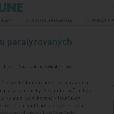
O
GRESY
AKTUÁLNÍ DISKUZE
KURZY A 
 u paralyzovaných
tr, DrSc.
Vyšlo v titulu
Medical Tribune
může podhodnotit reálné riziko fraktur u
dku poškození míchy. K tomuto závěru došel
ute ve studii publikované v lékařském
arch. U pacientů postižených ztrátou
odolnosti dlouhých kostí končetin