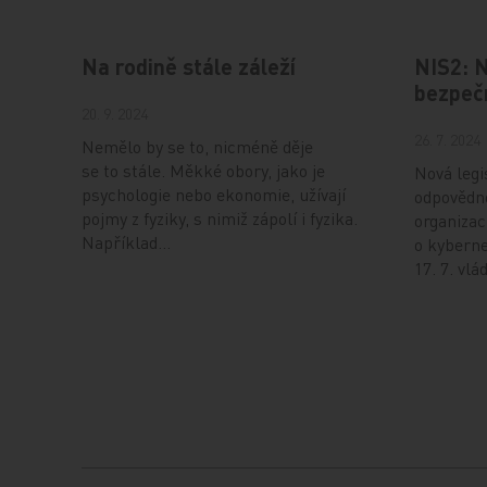
Na rodině stále záleží
NIS2: 
bezpečn
20. 9. 2024
26. 7. 2024
Nemělo by se to, nicméně děje
se to stále. Měkké obory, jako je
Nová legi
psychologie nebo ekonomie, užívají
odpovědno
pojmy z fyziky, s nimiž zápolí i fyzika.
organizac
Například…
o kyberne
17. 7. vl