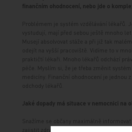
finančním ohodnocení, nebo jde o komple
Problémem je systém vzdělávání lékařů. Je 
vystudují, mají před sebou ještě mnoho le
Musejí absolvovat stáže a při již tak malém
odejít na vyšší pracoviště. Vidíme to v mno
praktičtí lékaři. Mnoho lékařů odchází p
péče. Myslím si, že je třeba změnit systém
medicíny. Finanční ohodnocení je jednou z 
odchody lékařů.
Jaké dopady má situace v nemocnici na 
Snažíme se občany maximálně informovat o
zajistit zdravotní péči. Jisté obavy a komp