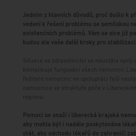
Jedním z hlavních důvodů, proč došlo k př
vedení k řešení problému se semilskou ne
existenčních problémů. Vám se sice již po
budou ale vaše další kroky pro stabiliza
Situace ve zdravotnictví se neustále vyvíjí
komplikuje fungování všech nemocnic Libe
ředitelé nemocnic ve spolupráci řeší nasta
nemocnice ve struktuře péče v Libereckém k
regionu.
Pomoci se snaží i liberecká krajská nemoc
aby mohla být i nadále poskytována lékař
stát, aby odchodu lékařů do zahraničí za