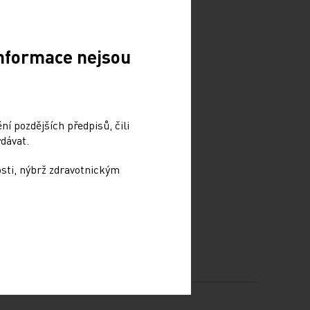
Informace nejsou
í pozdějších předpisů, čili
dávat.
osti, nýbrž zdravotnickým