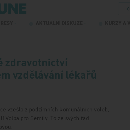
O
GRESY
AKTUÁLNÍ DISKUZE
KURZY A 
 zdravotnictví
ém vzdělávání lékařů
ice vzešlá z podzimních komunálních voleb,
tí Volba pro Semily. To ze svých řad
ovou.