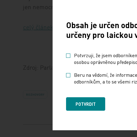
jen nemocnice, již několik let se snažíme n
Obsah je určen odb
celý článek zde
určeny pro laickou 
Potvrzuji, že jsem odborníkem
osobou oprávněnou předepisov
Zdroj: Parlamentní Listy,
Beru na vědomí, že informace
odborníkům, a to se všemi riz
ROZHOVORY
POTVRDIT