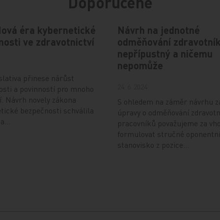
Doporučené
Nová éra kybernetické
Návrh na jednotné
osti ve zdravotnictví
odměňování zdravotník
nepřípustný a ničemu
nepomůže
slativa přinese nárůst
24. 6. 2024
sti a povinností pro mnoho
í. Návrh novely zákona
S ohledem na záměr návrhu 
tické bezpečnosti schválila
úpravy o odměňování zdravot
áda…
pracovníků považujeme za vh
formulovat stručné oponentn
stanovisko z pozice…