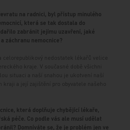
evratu na radnici, byl přístup minulého
mocnicí, která se tak dostala do
dařilo zabránit jejímu uzavření, jaké
ci a záchranu nemocnice?
 a celorepublikový nedostatek lékařů velice
reckého kraje. V současné době všichni
lou situaci a naší snahou je ukotvení naší
raji a její zajištění pro obyvatele našeho
nice, která doplňuje chybějící lékaře,
ská péče. Co podle vás ale musí udělat
bránil? Domníváte se, že je problém jen ve