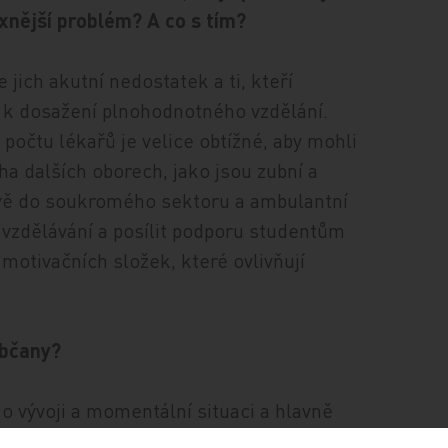
xnější problém? A co s tím?
jich akutní nedostatek a ti, kteří
t k dosažení plnohodnotného vzdělání.
 počtu lékařů je velice obtížné, aby mohli
ha dalších oborech, jako jsou zubní a
rávě do soukromého sektoru a ambulantní
 vzdělávání a posílit podporu studentům
motivačních složek, které ovlivňují
občany?
 vývoji a momentální situaci a hlavně
likace vyloučit úplně nelze. A netýká se to