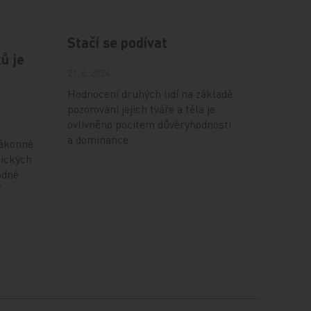
Stačí se podívat
ů je
21. 6. 2024
Hodnocení druhých lidí na základě
pozorování jejich tváře a těla je
ovlivněno pocitem důvěryhodnosti
a dominance.
zákonné
nických
odné
í