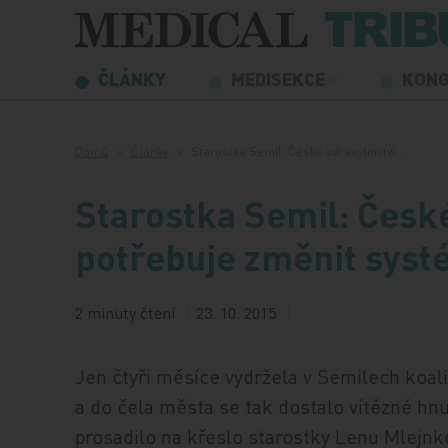
Přeskočit na obsah
ČLÁNKY
MEDISEKCE
KON
Domů
Články
Starostka Semil: České zdravotnictví…
Starostka Semil: České
potřebuje změnit syst
2 minuty čtení
23. 10. 2015
Jen čtyři měsíce vydržela v Semilech koal
a do čela města se tak dostalo vítězné hnu
prosadilo na křeslo starostky Lenu Mlejnk