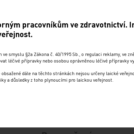
apř. zajistit pro Semily nové zubaře.
orným pracovníkům ve zdravotnictví. 
veřejnost.
 ve smyslu §2a Zákona č. 40/1995 Sb., o regulaci reklamy, ve zněn
at léčivé přípravky nebo osobou oprávněnou léčivé přípravky vy
 obsažené dále na těchto stránkách nejsou určeny laické veřejn
iky a důsledky z toho plynoucími pro laickou veřejnost.
Sdílejte článek