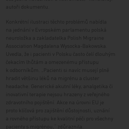
autoři dokumentu.
Konkrétní ilustraci těchto problémů nabídla
na jednání v Evropském parlamentu polská
neuroložka a zakladatelka Polish Migraine
Association Magdalena Wysocka-Bakowska.
Uvedla, že i pacienti v Polsku často čelí dlouhým
čekacím lhůtám a omezenému přístupu
k odborníkům. „Pacienti si navíc musejí plně
hradit většinu léků na migrénu a cluster
headache. Generické akutní léky, analgetika či
inovativní terapie nejsou hrazeny z veřejného
zdravotního pojištění. Akce na úrovni EU je
proto klíčová pro zajištění důstojnosti, uznání
a rovného přístupu ke kvalitní péči pro všechny
pacienty s migrénou,“ zdůraznila.