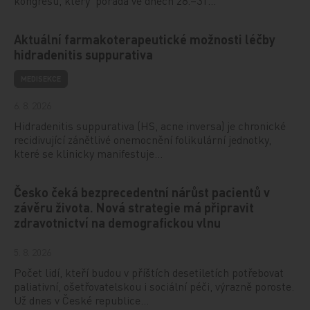
kongresu, který pořádá ve dnech 28.–31…
Aktuální farmakoterapeutické možnosti léčby
hidradenitis suppurativa
MEDISEKCE
6. 8. 2026
Hidradenitis suppurativa (HS, acne inversa) je chronické
recidivující zánětlivé onemocnění folikulární jednotky,
které se klinicky manifestuje…
Česko čeká bezprecedentní nárůst pacientů v
závěru života. Nová strategie má připravit
zdravotnictví na demografickou vlnu
5. 8. 2026
Počet lidí, kteří budou v příštích desetiletích potřebovat
paliativní, ošetřovatelskou i sociální péči, výrazně poroste.
Už dnes v České republice…