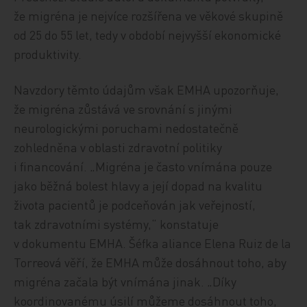
že migréna je nejvíce rozšířena ve věkové skupině
od 25 do 55 let, tedy v období nejvyšší ekonomické
produktivity.
Navzdory těmto údajům však EMHA upozorňuje,
že migréna zůstává ve srovnání s jinými
neurologickými poruchami nedostatečně
zohledněna v oblasti zdravotní politiky
i financování. „Migréna je často vnímána pouze
jako běžná bolest hlavy a její dopad na kvalitu
života pacientů je podceňován jak veřejností,
tak zdravotními systémy,“ konstatuje
v dokumentu EMHA. Šéfka aliance Elena Ruiz de la
Torreová věří, že EMHA může dosáhnout toho, aby
migréna začala být vnímána jinak. „Díky
koordinovanému úsilí můžeme dosáhnout toho,