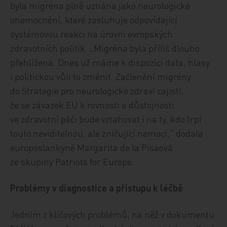
byla migréna plně uznána jako neurologické
onemocnění, které zasluhuje odpovídající
systémovou reakci na úrovni evropských
zdravotních politik. „Migréna byla příliš dlouho
přehlížena. Dnes už máme k dispozici data, hlasy
i politickou vůli to změnit. Začlenění migrény
do Strategie pro neurologické zdraví zajistí,
že se závazek EU k rovnosti a důstojnosti
ve zdravotní péči bude vztahovat i na ty, kdo trpí
touto neviditelnou, ale zničující nemocí,“ dodala
europoslankyně Margarita de la Pisaová
ze skupiny Patriots for Europe.
Problémy v diagnostice a přístupu k léčbě
Jedním z klíčových problémů, na něž v dokumentu