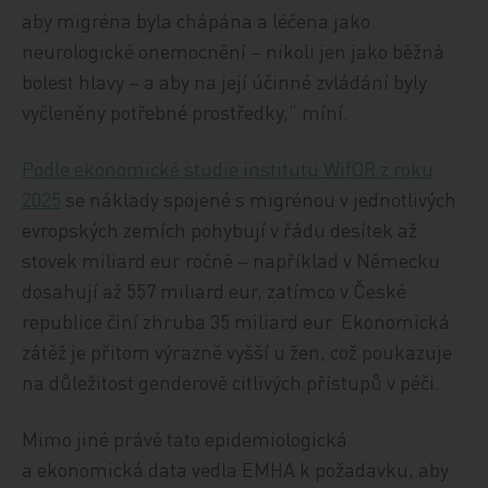
aby migréna byla chápána a léčena jako
neurologické onemocnění – nikoli jen jako běžná
bolest hlavy – a aby na její účinné zvládání byly
vyčleněny potřebné prostředky,“ míní.
Podle ekonomické studie institutu WifOR z roku
2025
se náklady spojené s migrénou v jednotlivých
evropských zemích pohybují v řádu desítek až
stovek miliard eur ročně – například v Německu
dosahují až 557 miliard eur, zatímco v České
republice činí zhruba 35 miliard eur. Ekonomická
zátěž je přitom výrazně vyšší u žen, což poukazuje
na důležitost genderově citlivých přístupů v péči.
Mimo jiné právě tato epidemiologická
a ekonomická data vedla EMHA k požadavku, aby