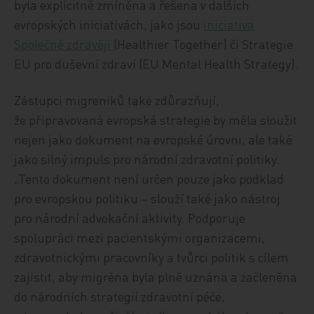
byla explicitně zmíněna a řešena v dalších
evropských iniciativách, jako jsou
iniciativa
Společně zdravěji
(Healthier Together) či Strategie
EU pro duševní zdraví (EU Mental Health Strategy).
Zástupci migreniků také zdůrazňují,
že připravovaná evropská strategie by měla sloužit
nejen jako dokument na evropské úrovni, ale také
jako silný impuls pro národní zdravotní politiky.
„Tento dokument není určen pouze jako podklad
pro evropskou politiku – slouží také jako nástroj
pro národní advokační aktivity. Podporuje
spolupráci mezi pacientskými organizacemi,
zdravotnickými pracovníky a tvůrci politik s cílem
zajistit, aby migréna byla plně uznána a začleněna
do národních strategií zdravotní péče,