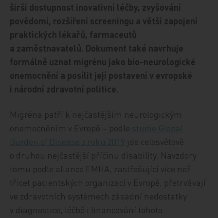
širší dostupnost inovativní léčby, zvyšování
povědomí, rozšíření screeningu a větší zapojení
praktických lékařů, farmaceutů
a zaměstnavatelů. Dokument také navrhuje
formálně uznat migrénu jako bio-neurologické
onemocnění a posílit její postavení v evropské
i národní zdravotní politice.
Migréna patří k nejčastějším neurologickým
onemocněním v Evropě – podle
studie Global
Burden of Disease z roku 2019
jde celosvětově
o druhou nejčastější příčinu disability. Navzdory
tomu podle aliance EMHA, zastřešující více než
třicet pacientských organizací v Evropě, přetrvávají
ve zdravotních systémech zásadní nedostatky
v diagnostice, léčbě i financování tohoto