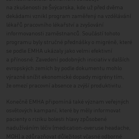
na zkušenosti ze Švýcarska, kde už před dvěma
dekádami vznikl program zaměřený na vzdělávání
lékařů pracovního lékařství a zvyšování
informovanosti zaměstnanců. Součástí tohoto
programu byly stručné přednášky o migréně, které
se podle EMHA ukázaly jako velmi efektivní
a přínosné. Zavedení podobných iniciativ v dalších
evropských zemích by podle dokumentu mohlo
výrazně snížit ekonomické dopady migrény tím,
že omezí pracovní absence a zvýší produktivitu.
Konečně EMHA připomíná také význam veřejných
osvětových kampaní, které by měly informovat
pacienty o riziku bolesti hlavy způsobené
nadužíváním léčiv (medication-overuse headache,
MOH) a zdůrazňovat důležitost včasné odborné