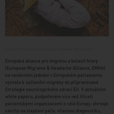
Ilustrační foto. Všechny osoby jsou modelem. Zdroj: iStock
Evropská aliance pro migrénu a bolesti hlavy
(European Migraine & Headache Alliance, EMHA)
na nedávném jednání v Evropském parlamentu
vyzvala k začlenění migrény do připravované
Strategie neurologického zdraví EU. V aktuálním
white paperu, podpořeném více než třiceti
pacientskými organizacemi z celé Evropy, shrnuje
návrhy na zlepšení péče: včasnou diagnostiku,