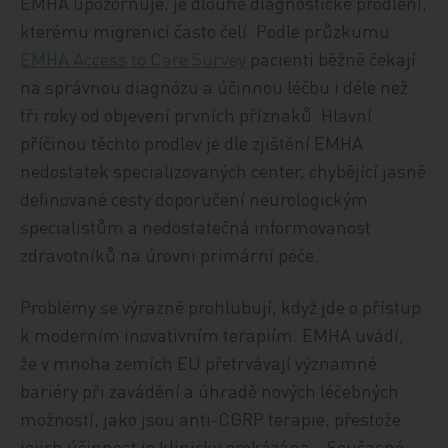
EMHA upozorňuje, je dlouhé diagnostické prodlení,
kterému migrenici často čelí. Podle průzkumu
EMHA Access to Care Survey
pacienti běžně čekají
na správnou diagnózu a účinnou léčbu i déle než
tři roky od objevení prvních příznaků. Hlavní
příčinou těchto prodlev je dle zjištění EMHA
nedostatek specializovaných center, chybějící jasně
definované cesty doporučení neurologickým
specialistům a nedostatečná informovanost
zdravotníků na úrovni primární péče.
Problémy se výrazně prohlubují, když jde o přístup
k moderním inovativním terapiím. EMHA uvádí,
že v mnoha zemích EU přetrvávají významné
bariéry při zavádění a úhradě nových léčebných
možností, jako jsou anti-CGRP terapie, přestože
jejich účinnost je klinicky prokázána. „Současné