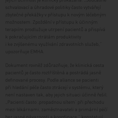
schvalovací a úhradové politiky často vytvářejí
zbytečné překážky v přístupu k novým léčebným
možnostem. Zpoždění v přístupu k účinným
terapiím prodlužuje utrpení pacientů a přispívá
k pokračujícím ztrátám produktivity
i ke zvýšenému využívání zdravotních služeb,“
upozorňuje EMHA.
Dokument rovněž zdůrazňuje, že klinická cesta
pacientů je často roztříštěná a postrádá jasně
definované procesy. Podle aliance se pacienti
při hledání péče často ztrácejí v systému, který
není nastaven tak, aby jejich situaci účinně řešil.
„Pacienti často ‚propadnou sítem‘ při přechodu
mezi lékárnami, zaměstnavateli a primární péčí
bez jasné návaznosti a koordinace,“ konstatují