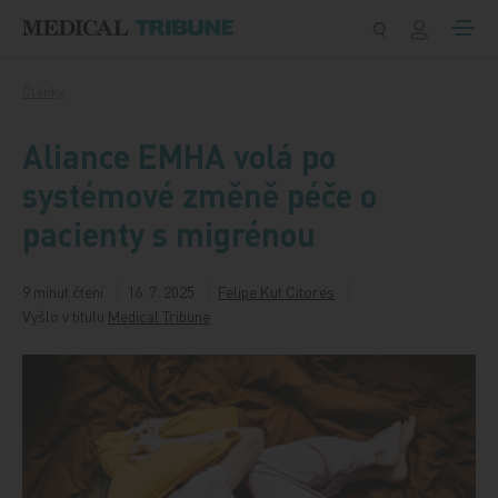
Přeskočit na obsah
Články
Aliance EMHA volá po
systémové změně péče o
pacienty s migrénou
9 minut čtení
16. 7. 2025
Felipe Kut Citores
Vyšlo v titulu
Medical Tribune