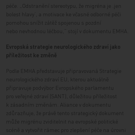
péče. „Odstranění stereotypu, že migréna je ‚jen
bolest hlavy‘, a motivace ke včasné odborné péči
pomohou snížit zátěž spojenou s pozdní
nebo nevhodnou léčbou,“ stojí v dokumentu EMHA.
Evropská strategie neurologického zdraví jako
příležitost ke změně
Podle EMHA představuje připravovaná Strategie
neurologického zdraví EU, kterou aktuálně
připravuje podvýbor Evropského parlamentu
pro veřejné zdraví (SANT), důležitou příležitost
k zásadním změnám. Aliance v dokumentu
zdůrazňuje, že právě tento strategický dokument
může migrénu zviditelnit na evropské politické
scéně a vytvořit rámec pro zlepšení péče na úrovni