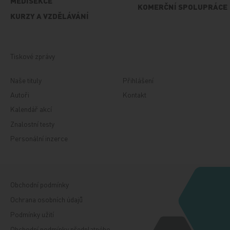
MEDISEKCE
KOMERČNÍ SPOLUPRÁCE
KURZY A VZDĚLÁVÁNÍ
Tiskové zprávy
Naše tituly
Přihlášení
Autoři
Kontakt
Kalendář akcí
Znalostní testy
Personální inzerce
Obchodní podmínky
Ochrana osobních údajů
Podmínky užití
Obchodní podmínky předplatného