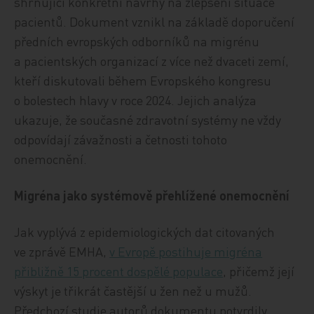
shrnující konkrétní návrhy na zlepšení situace
pacientů. Dokument vznikl na základě doporučení
předních evropských odborníků na migrénu
a pacientských organizací z více než dvaceti zemí,
kteří diskutovali během Evropského kongresu
o bolestech hlavy v roce 2024. Jejich analýza
ukazuje, že současné zdravotní systémy ne vždy
odpovídají závažnosti a četnosti tohoto
onemocnění.
Migréna jako systémově přehlížené onemocnění
Jak vyplývá z epidemiologických dat citovaných
ve zprávě EMHA,
v Evropě postihuje migréna
přibližně 15 procent dospělé populace
, přičemž její
výskyt je třikrát častější u žen než u mužů.
Předchozí studie autorů dokumentu potvrdily,