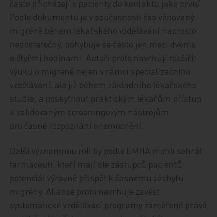
často přicházejí s pacienty do kontaktu jako první.
Podle dokumentu je v současnosti čas věnovaný
migréně během lékařského vzdělávání naprosto
nedostatečný, pohybuje se často jen mezi dvěma
a čtyřmi hodinami. Autoři proto navrhují rozšířit
výuku o migréně nejen v rámci specializačního
vzdělávání, ale již během základního lékařského
studia, a poskytnout praktickým lékařům přístup
k validovaným screeningovým nástrojům
pro časné rozpoznání onemocnění.
Další významnou roli by podle EMHA mohli sehrát
farmaceuti, kteří mají dle zástupců pacientů
potenciál výrazně přispět k časnému záchytu
migrény. Aliance proto navrhuje zavést
systematické vzdělávací programy zaměřené právě