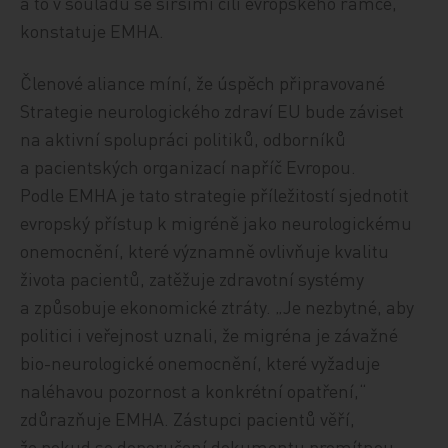
a to v souladu se širšími cíli evropského rámce,“
konstatuje EMHA.
Členové aliance míní, že úspěch připravované
Strategie neurologického zdraví EU bude záviset
na aktivní spolupráci politiků, odborníků
a pacientských organizací napříč Evropou.
Podle EMHA je tato strategie příležitostí sjednotit
evropský přístup k migréně jako neurologickému
onemocnění, které významně ovlivňuje kvalitu
života pacientů, zatěžuje zdravotní systémy
a způsobuje ekonomické ztráty. „Je nezbytné, aby
politici i veřejnost uznali, že migréna je závažné
bio-neurologické onemocnění, které vyžaduje
naléhavou pozornost a konkrétní opatření,“
zdůrazňuje EMHA. Zástupci pacientů věří,
že pokud se doporučení dokumentu promítnou