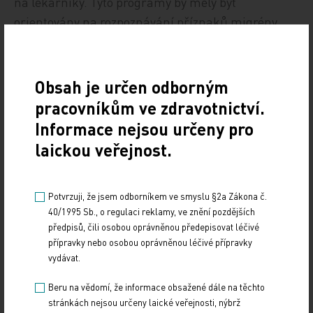
na lékárníky. Tyto programy by měly být
orientovány na rozpoznávání příznaků migrény
a doporučování pacientů do odborné péče.
Dokument rovněž uvádí, že největší potenciál mají
lékárníci tam, kde mohou diagnostikovat
Obsah je určen odborným
a doporučovat léčbu na předpis. „Je ale důležité,
pracovníkům ve zdravotnictví.
aby byli dostatečně informováni, chráněni
Informace nejsou určeny pro
a motivováni k aktivnímu zapojení. Právní ochrana
laickou veřejnost.
a jasné metodické pokyny mohou lékárníkům
umožnit sehrát klíčovou roli v časné diagnostice
a správnému nasměrování pacientů, čímž
Potvrzuji, že jsem odborníkem ve smyslu §2a Zákona č.
40/1995 Sb., o regulaci reklamy, ve znění pozdějších
pomohou odlehčit přetížené primární péči,“ míní
předpisů, čili osobou oprávněnou předepisovat léčivé
autoři dokumentu. Dodávají však, že lékárníci
přípravky nebo osobou oprávněnou léčivé přípravky
mohou stále sehrávat zásadní roli i v systémech,
vydávat.
kde nesmějí diagnostikovat či doporučovat léky
Beru na vědomí, že informace obsažené dále na těchto
na předpis. „Mohou významně pomoci včasným
stránkách nejsou určeny laické veřejnosti, nýbrž