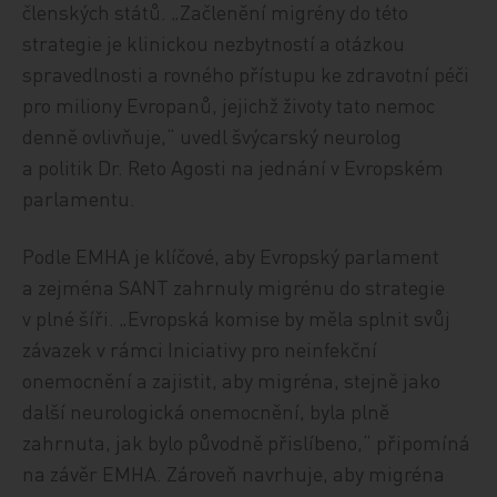
členských států. „Začlenění migrény do této
strategie je klinickou nezbytností a otázkou
spravedlnosti a rovného přístupu ke zdravotní péči
pro miliony Evropanů, jejichž životy tato nemoc
denně ovlivňuje,“ uvedl švýcarský neurolog
a politik Dr. Reto Agosti na jednání v Evropském
parlamentu.
Podle EMHA je klíčové, aby Evropský parlament
a zejména SANT zahrnuly migrénu do strategie
v plné šíři. „Evropská komise by měla splnit svůj
závazek v rámci Iniciativy pro neinfekční
onemocnění a zajistit, aby migréna, stejně jako
další neurologická onemocnění, byla plně
zahrnuta, jak bylo původně přislíbeno,“ připomíná
na závěr EMHA. Zároveň navrhuje, aby migréna