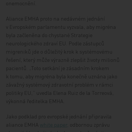
onemocnění.
Aliance EMHA proto na nedávném jednání
v Evropském parlamentu vyzvala, aby migréna
byla začleněna do chystané Strategie
neurologického zdraví EU. Podle zástupců
migreniků jde o důležitý krok k systémovému
řešení, který může výrazně zlepšit životy milionů
pacientů. „Toto setkání je zásadním krokem
k tomu, aby migréna byla konečně uznána jako
závažný systémový zdravotní problém v rámci
politiky EU,“ uvedla Elena Ruiz de la Torreová,
výkonná ředitelka EMHA.
Jako podklad pro evropské jednání připravila
aliance EMHA
white paper,
odbornou zprávu