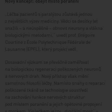
Nový koncept: obejít místo poranění
„Léčba pacientů s paralýzou zůstává jednou
z největších výzev medicíny. Vědci se desítky let
snažili – a neúspěšně – obnovit neurony a vlákna
biologickými metodami,“ uvedl prof. Grégoire
Courtine z École Polytechnique Fédérale de
Lausanne (EPFL), který projekt vedl.
Dosavadní výzkum se převážně zaměřoval
na biologickou regeneraci poškozených neuronů
a nervových drah. Nový přístup však mění
samotnou filosofii léčby. Namísto snahy o reparaci
poškozené tkáně se technologie soustředí
na zachování funkce nervových struktur
pod místem poranění a jejich opětovné propojení
s mozkem. Výsledkem je tzv. „digitální most“ –