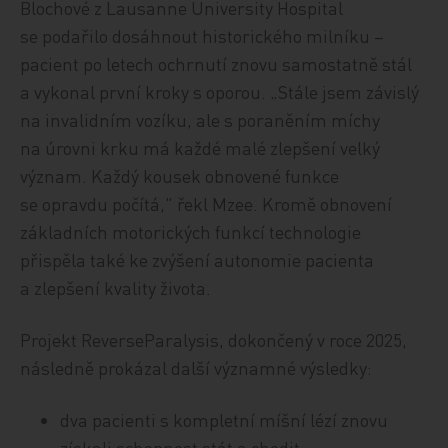
Blochové z Lausanne University Hospital
se podařilo dosáhnout historického milníku –
pacient po letech ochrnutí znovu samostatně stál
a vykonal první kroky s oporou. „Stále jsem závislý
na invalidním vozíku, ale s poraněním míchy
na úrovni krku má každé malé zlepšení velký
význam. Každý kousek obnovené funkce
se opravdu počítá," řekl Mzee. Kromě obnovení
základních motorických funkcí technologie
přispěla také ke zvýšení autonomie pacienta
a zlepšení kvality života.
Projekt ReverseParalysis, dokončený v roce 2025,
následně prokázal další významné výsledky:
dva pacienti s kompletní míšní lézí znovu
získali schopnost stát a chodit,