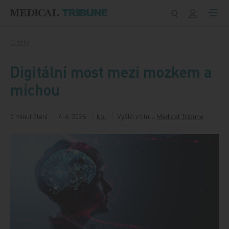
Přeskočit na obsah
Články
Digitální most mezi mozkem a
míchou
5 minut čtení
4. 6. 2026
kol
Vyšlo v titulu
Medical Tribune