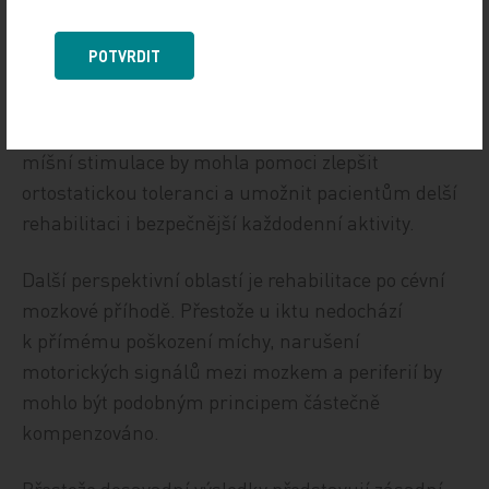
výzvy spojené s paralýzou. Jedním z hlavních
zaměření je stabilizace krevního tlaku, což je
POTVRDIT
běžná, ale často přehlížená komplikace
při poranění míchy, která může způsobovat
závratě a únavu a snižovat kvalitu života. Cílená
míšní stimulace by mohla pomoci zlepšit
ortostatickou toleranci a umožnit pacientům delší
rehabilitaci i bezpečnější každodenní aktivity.
Další perspektivní oblastí je rehabilitace po cévní
mozkové příhodě. Přestože u iktu nedochází
k přímému poškození míchy, narušení
motorických signálů mezi mozkem a periferií by
mohlo být podobným principem částečně
kompenzováno.
Přestože dosavadní výsledky představují zásadní