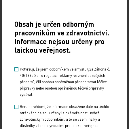
každého pacienta. Současně byly vyvinuty nové typy
elektrod umožňující přesnější stimulaci
specifických nervových drah v míše.
Obsah je určen odborným
pracovníkům ve zdravotnictví.
Podle dr. Vincenta Delattra ze společnosti ONWARD
Informace nejsou určeny pro
Medical, která projekt koordinovala, nejde
laickou veřejnost.
o definitivní „vyléčení“ paralýzy, ale o zásadní krok
směrem k funkční obnově pohybu. „S intenzivním
tréninkem mohou pacienti postupně zlepšovat
Potvrzuji, že jsem odborníkem ve smyslu §2a Zákona č.
40/1995 Sb., o regulaci reklamy, ve znění pozdějších
motorické schopnosti a v některých případech
předpisů, čili osobou oprávněnou předepisovat léčivé
obnovit část funkcí i bez aktivní stimulace,“
přípravky nebo osobou oprávněnou léčivé přípravky
vysvětlil.
vydávat.
Beru na vědomí, že informace obsažené dále na těchto
Potenciál pro další neurologická onemocnění
stránkách nejsou určeny laické veřejnosti, nýbrž
zdravotnickým odborníkům, a to se všemi riziky a
Tým nyní využívá své odborné znalosti i na další
důsledky z toho plynoucími pro laickou veřejnost.