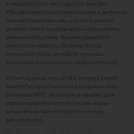
z nejzávažnějších neurologických postižení.
Přerušení komunikace mezi mozkem a periferním
nervovým systémem vede u milionů pacientů
po celém světě k trvalé paralýze a významnému
omezení kvality života. Navzdory desetiletím
intenzivního výzkumu zůstávala obnova
motorických funkcí po míšním traumatu
dlouhodobě mimo možnosti moderní medicíny.
Významný posun nyní přináší evropský projekt
ReverseParalysis financovaný Evropskou radou
pro inovace (EIC), jehož cílem je vytvoření plně
implantovatelného rozhraní mozek–mícha
schopného obnovit nervovou komunikaci
pod úrovní léze.