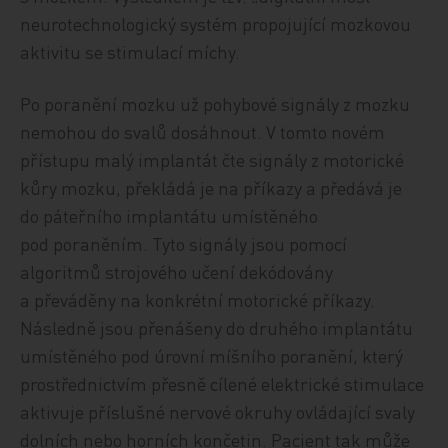
neurotechnologický systém propojující mozkovou
aktivitu se stimulací míchy.
Po poranění mozku už pohybové signály z mozku
nemohou do svalů dosáhnout. V tomto novém
přístupu malý implantát čte signály z motorické
kůry mozku, překládá je na příkazy a předává je
do páteřního implantátu umístěného
pod poraněním. Tyto signály jsou pomocí
algoritmů strojového učení dekódovány
a převáděny na konkrétní motorické příkazy.
Následně jsou přenášeny do druhého implantátu
umístěného pod úrovní míšního poranění, který
prostřednictvím přesně cílené elektrické stimulace
aktivuje příslušné nervové okruhy ovládající svaly
dolních nebo horních končetin. Pacient tak může