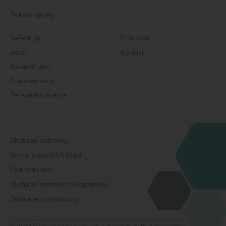
Tiskové zprávy
Naše tituly
Přihlášení
Autoři
Kontakt
Kalendář akcí
Znalostní testy
Personální inzerce
Obchodní podmínky
Ochrana osobních údajů
Podmínky užití
Obchodní podmínky předplatného
Odstoupení od smlouvy
Fotografie jsou ilustrační, všechny zobrazené osoby jsou modelem. Zdroj: