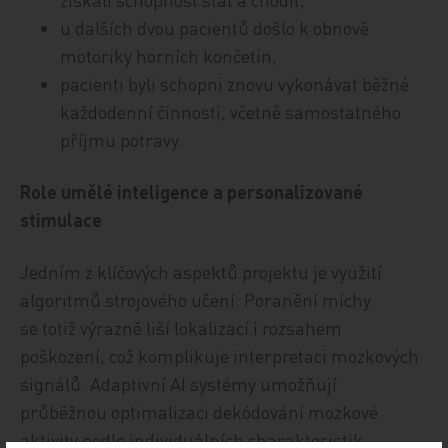
u dalších dvou pacientů došlo k obnově
motoriky horních končetin,
pacienti byli schopni znovu vykonávat běžné
každodenní činnosti, včetně samostatného
příjmu potravy.
Role umělé inteligence a personalizované
stimulace
Jedním z klíčových aspektů projektu je využití
algoritmů strojového učení. Poranění míchy
se totiž výrazně liší lokalizací i rozsahem
poškození, což komplikuje interpretaci mozkových
signálů. Adaptivní AI systémy umožňují
průběžnou optimalizaci dekódování mozkové
aktivity podle individuálních charakteristik