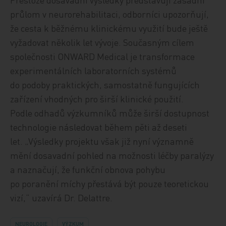
průlom v neurorehabilitaci, odborníci upozorňují,
že cesta k běžnému klinickému využití bude ještě
vyžadovat několik let vývoje. Současným cílem
společnosti ONWARD Medical je transformace
experimentálních laboratorních systémů
do podoby praktických, samostatně fungujících
zařízení vhodných pro širší klinické použití.
Podle odhadů výzkumníků může širší dostupnost
technologie následovat během pěti až deseti
let. „Výsledky projektu však již nyní významně
mění dosavadní pohled na možnosti léčby paralýzy
a naznačují, že funkční obnova pohybu
po poranění míchy přestává být pouze teoretickou
vizí,“ uzavírá Dr. Delattre.
NEUROLOGIE
VÝZKUM