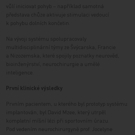
vůlí iniciovat pohyb – například samotná
představa chůze aktivuje stimulaci vedoucí
k pohybu dolních končetin.
Na vývoji systému spolupracovaly
multidisciplinární týmy ze Švýcarska, Francie
a Nizozemska, které spojily poznatky neurověd,
bioinženýrství, neurochirurgie a umělé
inteligence.
První klinické výsledky
Prvním pacientem, u kterého byl prototyp systému
implantován, byl David Mzee, který utrpěl
kompletní míšní lézi při sportovním úrazu.
Pod vedením neurochirurgyně prof. Jocelyne