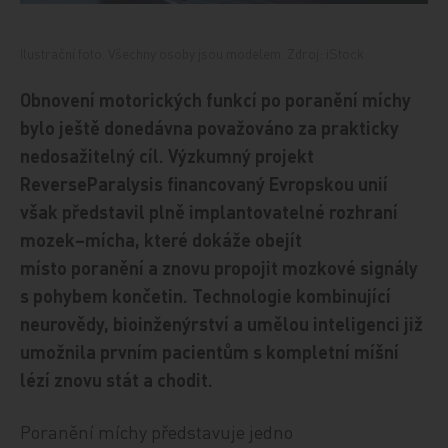
Ilustrační foto. Všechny osoby jsou modelem. Zdroj: iStock
Obnovení motorických funkcí po poranění míchy
bylo ještě donedávna považováno za prakticky
nedosažitelný cíl. Výzkumný projekt
ReverseParalysis financovaný Evropskou unií
však představil plně implantovatelné rozhraní
mozek–mícha, které dokáže obejít
místo poranění a znovu propojit mozkové signály
s pohybem končetin. Technologie kombinující
neurovědy, bioinženýrství a umělou inteligenci již
umožnila prvním pacientům s kompletní míšní
lézí znovu stát a chodit.
Poranění míchy představuje jedno