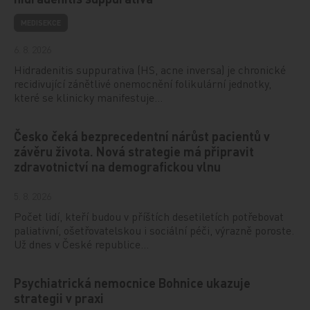
MEDISEKCE
6. 8. 2026
Hidradenitis suppurativa (HS, acne inversa) je chronické
recidivující zánětlivé onemocnění folikulární jednotky,
které se klinicky manifestuje…
Česko čeká bezprecedentní nárůst pacientů v
závěru života. Nová strategie má připravit
zdravotnictví na demografickou vlnu
5. 8. 2026
Počet lidí, kteří budou v příštích desetiletích potřebovat
paliativní, ošetřovatelskou i sociální péči, výrazně poroste.
Už dnes v České republice…
Psychiatrická nemocnice Bohnice ukazuje
strategii v praxi