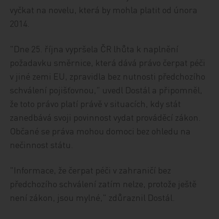
vyčkat na novelu, která by mohla platit od února
2014.
"Dne 25. října vypršela ČR lhůta k naplnění
požadavku směrnice, která dává právo čerpat péči
v jiné zemi EU, zpravidla bez nutnosti předchozího
schválení pojišťovnou," uvedl Dostál a připomněl,
že toto právo platí právě v situacích, kdy stát
zanedbává svoji povinnost vydat prováděcí zákon.
Občané se práva mohou domoci bez ohledu na
nečinnost státu.
"Informace, že čerpat péči v zahraničí bez
předchozího schválení zatím nelze, protože ještě
není zákon, jsou mylné," zdůraznil Dostál.