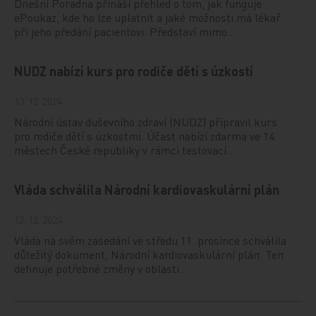
Dnešní Poradna přináší přehled o tom, jak funguje
ePoukaz, kde ho lze uplatnit a jaké možnosti má lékař
při jeho předání pacientovi. Představí mimo…
NUDZ nabízí kurs pro rodiče dětí s úzkostí
13. 12. 2024
Národní ústav duševního zdraví (NUDZ) připravil kurs
pro rodiče dětí s úzkostmi. Účast nabízí zdarma ve 14
městech České republiky v rámci testovací…
Vláda schválila Národní kardiovaskulární plán
12. 12. 2024
Vláda na svém zasedání ve středu 11. prosince schválila
důležitý dokument, Národní kardiovaskulární plán. Ten
definuje potřebné změny v oblasti…