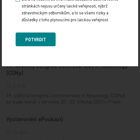
stránkách nejsou určeny laické veřejnosti, nýbrž
zdravotnickým odborníkům, a to se všemi riziky a
důsledky z toho plynoucími pro laickou veřejnost.
POTVRDIT
Doporučené
19. světový kongres Controversies in Neurology
(CONy)
10. 3. 2025
19. světový kongres Controversies in Neurology (CONy)
se bude konat v termínu 20.–22. března 2025 v Praze.
Vystavování ePoukazů
17. 12. 2024