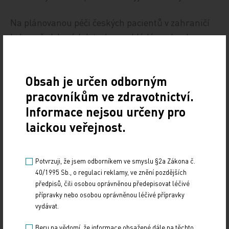
Na plánovanou péči českých pacientů v zahraničí
bylo v předchozích letech vynakládáno zhruba
deset milionů korun ročně. Je to minimální
procento z celkových výdajů zdravotních pojišťoven,
Obsah je určen odborným
které se ročně pohybují kolem 220 miliard korun.
pracovníkům ve zdravotnictví.
ČTK
Informace nejsou určeny pro
laickou veřejnost.
Zdroj: ČTK
LEGISLATIVA
Potvrzuji, že jsem odborníkem ve smyslu §2a Zákona č.
40/1995 Sb., o regulaci reklamy, ve znění pozdějších
Sdílejte článek
předpisů, čili osobou oprávněnou předepisovat léčivé
přípravky nebo osobou oprávněnou léčivé přípravky
vydávat.
Beru na vědomí, že informace obsažené dále na těchto