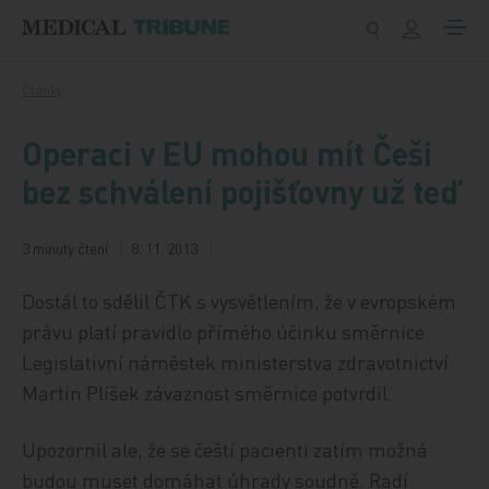
Přeskočit na obsah
Články
Operaci v EU mohou mít Češi
bez schválení pojišťovny už teď
3 minuty čtení
8. 11. 2013
Dostál to sdělil ČTK s vysvětlením, že v evropském
právu platí pravidlo přímého účinku směrnice.
Legislativní náměstek ministerstva zdravotnictví
Martin Plíšek závaznost směrnice potvrdil.
Upozornil ale, že se čeští pacienti zatím možná
budou muset domáhat úhrady soudně. Radí