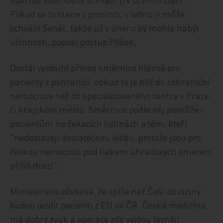
Pokud se to stane v prosinci, v lednu ji může
schválit Senát, takže už v únoru by mohla nabýt
účinnosti, popsal postup Plíšek.
Dostál vyzdvihl přínos směrnice hlavně pro
pacienty z pohraničí, odkud to je blíž do zahraniční
nemocnice než do specializovaného centra v Praze
či krajském městě. Směrnice podle něj pomůže i
pacientům na čekacích listinách a těm, kteří
"nedostávají dostatečnou léčbu, protože jsou pro
českou nemocnici pod tlakem úhradových omezení
příliš drazí".
Ministerstvo očekává, že spíše než Češi do ciziny
budou jezdit pacienti z EU do ČR. Česká medicína
má dobrý zvuk a operace zde vyjdou levněji.