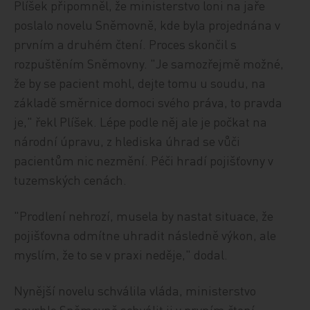
Plíšek připomněl, že ministerstvo loni na jaře
poslalo novelu Sněmovně, kde byla projednána v
prvním a druhém čtení. Proces skončil s
rozpuštěním Sněmovny. "Je samozřejmě možné,
že by se pacient mohl, dejte tomu u soudu, na
základě směrnice domoci svého práva, to pravda
je," řekl Plíšek. Lépe podle něj ale je počkat na
národní úpravu, z hlediska úhrad se vůči
pacientům nic nezmění. Péči hradí pojišťovny v
tuzemských cenách.
"Prodlení nehrozí, musela by nastat situace, že
pojišťovna odmítne uhradit následně výkon, ale
myslím, že to se v praxi neděje," dodal.
Nynější novelu schválila vláda, ministerstvo
navrhlo Sněmovně schválit ji v prvním čtení.