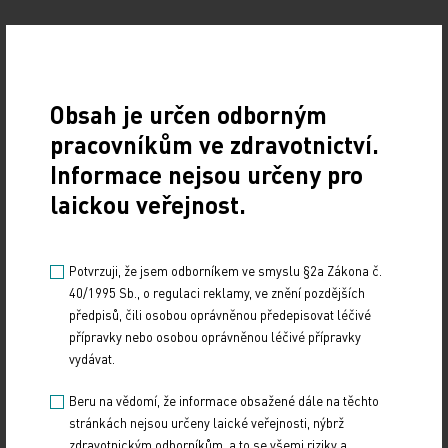
Doporučené
Obsah je určen odborným
19. světový kongres Controversies in Neurology
pracovníkům ve zdravotnictví.
(CONy)
Informace nejsou určeny pro
10. 3. 2025
laickou veřejnost.
19. světový kongres Controversies in Neurology (CONy)
se bude konat v termínu 20.–22. března 2025 v Praze.
Potvrzuji, že jsem odborníkem ve smyslu §2a Zákona č.
Vystavování ePoukazů
40/1995 Sb., o regulaci reklamy, ve znění pozdějších
předpisů, čili osobou oprávněnou předepisovat léčivé
17. 12. 2024
přípravky nebo osobou oprávněnou léčivé přípravky
vydávat.
Dnešní Poradna přináší přehled o tom, jak funguje
ePoukaz, kde ho lze uplatnit a jaké možnosti má lékař
Beru na vědomí, že informace obsažené dále na těchto
při jeho předání pacientovi. Představí mimo…
stránkách nejsou určeny laické veřejnosti, nýbrž
zdravotnickým odborníkům, a to se všemi riziky a