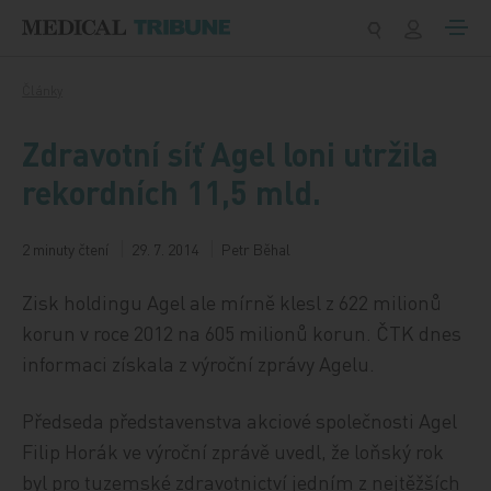
Přeskočit na obsah
Články
Zdravotní síť Agel loni utržila
rekordních 11,5 mld.
2 minuty čtení
29. 7. 2014
Petr Běhal
Zisk holdingu Agel ale mírně klesl z 622 milionů
korun v roce 2012 na 605 milionů korun. ČTK dnes
informaci získala z výroční zprávy Agelu.
Předseda představenstva akciové společnosti Agel
Filip Horák ve výroční zprávě uvedl, že loňský rok
byl pro tuzemské zdravotnictví jedním z nejtěžších