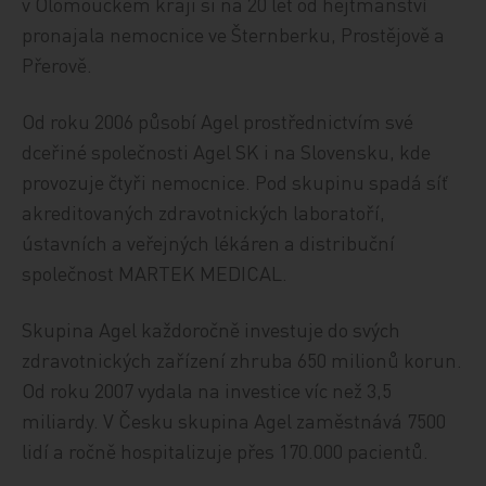
v Olomouckém kraji si na 20 let od hejtmanství
pronajala nemocnice ve Šternberku, Prostějově a
Přerově.
Od roku 2006 působí Agel prostřednictvím své
dceřiné společnosti Agel SK i na Slovensku, kde
provozuje čtyři nemocnice. Pod skupinu spadá síť
akreditovaných zdravotnických laboratoří,
ústavních a veřejných lékáren a distribuční
společnost MARTEK MEDICAL.
Skupina Agel každoročně investuje do svých
zdravotnických zařízení zhruba 650 milionů korun.
Od roku 2007 vydala na investice víc než 3,5
miliardy. V Česku skupina Agel zaměstnává 7500
lidí a ročně hospitalizuje přes 170.000 pacientů.