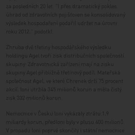
za posledních 20 let. "I přes dramatický pokles
úhrad od zdravotních pojišťoven se konsolidovaný
výsledek hospodaření podařil udržet na úrovni
roku 2012," podotkl.
Zhruba dvě třetiny hospodářského výsledku
holdingu Agel tvoří zisk distribučních společností
skupiny. Zdravotnická zařízení mají na zisku
skupiny Agel přibližně třetinový podíl. Mateřská
společnost Agel, ve které Chrenek drží 75 procent
akcií, loni utržila 345 milionů korun a měla čistý
zisk 332 milionů korun.
Nemocnice v Česku loni vykázaly ztrátu 1,9
miliardy korun, předloni byly v plusu 400 milionů.
V propadu loni poprvé skončily i státní nemocnice