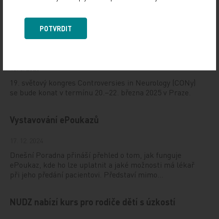
Doporučené
POTVRDIT
19. světový kongres Controversies in Neurology
(CONy)
10. 3. 2025
19. světový kongres Controversies in Neurology (CONy)
se bude konat v termínu 20.–22. března 2025 v Praze.
Vystavování ePoukazů
17. 12. 2024
Dnešní Poradna přináší přehled o tom, jak funguje
ePoukaz, kde ho lze uplatnit a jaké možnosti má lékař
při jeho předání pacientovi. Představí mimo…
NUDZ nabízí kurs pro rodiče dětí s úzkostí