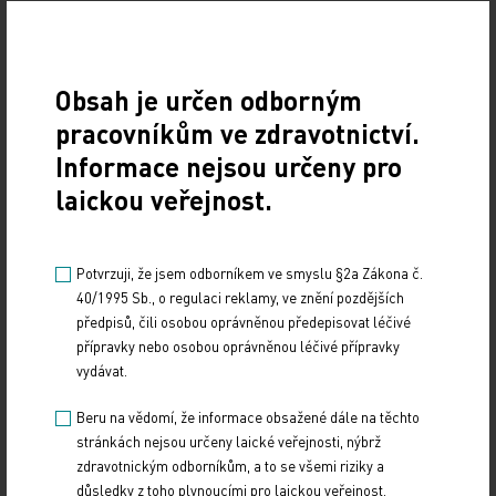
Petr Běhal
ČTK
Obsah je určen odborným
pracovníkům ve zdravotnictví.
Zdroj: ČTK
Informace nejsou určeny pro
laickou veřejnost.
FINANCE
Sdílejte článek
Potvrzuji, že jsem odborníkem ve smyslu §2a Zákona č.
40/1995 Sb., o regulaci reklamy, ve znění pozdějších
předpisů, čili osobou oprávněnou předepisovat léčivé
přípravky nebo osobou oprávněnou léčivé přípravky
vydávat.
Beru na vědomí, že informace obsažené dále na těchto
stránkách nejsou určeny laické veřejnosti, nýbrž
zdravotnickým odborníkům, a to se všemi riziky a
důsledky z toho plynoucími pro laickou veřejnost.