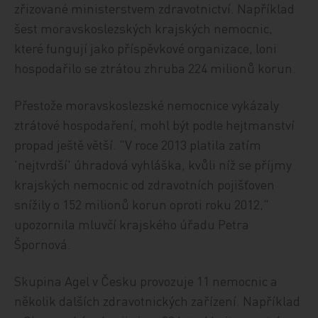
zřizované ministerstvem zdravotnictví. Například
šest moravskoslezských krajských nemocnic,
které fungují jako příspěvkové organizace, loni
hospodařilo se ztrátou zhruba 224 milionů korun.
Přestože moravskoslezské nemocnice vykázaly
ztrátové hospodaření, mohl být podle hejtmanství
propad ještě větší. "V roce 2013 platila zatím
'nejtvrdší' úhradová vyhláška, kvůli níž se příjmy
krajských nemocnic od zdravotních pojišťoven
snížily o 152 milionů korun oproti roku 2012,"
upozornila mluvčí krajského úřadu Petra
Špornová.
Skupina Agel v Česku provozuje 11 nemocnic a
několik dalších zdravotnických zařízení. Například