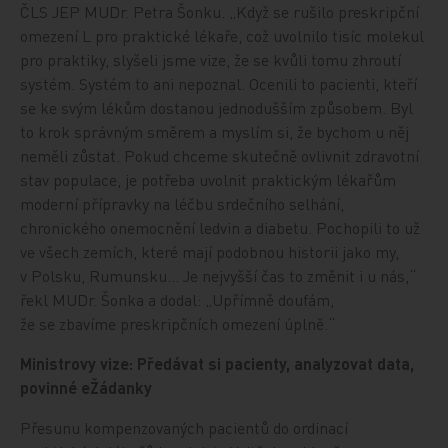
ČLS JEP MUDr. Petra Šonku. „Když se rušilo preskripční
omezení L pro praktické lékaře, což uvolnilo tisíc molekul
pro praktiky, slyšeli jsme vize, že se kvůli tomu zhroutí
systém. Systém to ani nepoznal. Ocenili to pacienti, kteří
se ke svým lékům dostanou jednodušším způsobem. Byl
to krok správným směrem a myslím si, že bychom u něj
neměli zůstat. Pokud chceme skutečně ovlivnit zdravotní
stav populace, je potřeba uvolnit praktickým lékařům
moderní přípravky na léčbu srdečního selhání,
chronického onemocnění ledvin a diabetu. Pochopili to už
ve všech zemích, které mají podobnou historii jako my,
v Polsku, Rumunsku… Je nejvyšší čas to změnit i u nás,“
řekl MUDr. Šonka a dodal: „Upřímně doufám,
že se zbavíme preskripčních omezení úplně.“
Ministrovy vize: Předávat si pacienty, analyzovat data,
povinné eŽádanky
Přesunu kompenzovaných pacientů do ordinací