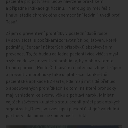
pacienta pro potvrzení léčby navržené praktikem
a případné indikace gliflozinu. „Nefrolog by měl řešit
finální stadia chronického onemocnění ledvin,“ uvedl prof.
Tesař.
Zájem o preventivní prohlídky v poslední době roste
i v souvislosti s pobídkami zdravotních pojišťoven, které
podmiňují čerpání některých příspěvků absolvováním
prevence. To, že budou od ledna pacienti více vidět smysl
a výsledek své preventivní prohlídky, by mohlo v tomto
trendu pomoci. Podle Čillíkové má potenciál zlepšit zájem
o preventivní prohlídky také digitalizace, konkrétně
pacientská aplikace EZKarta, kde mají mít lidé přehled
o absolvovaných prohlídkách i o tom, na které prohlídky
mají vzhledem ke svému věku a pohlaví nárok. Ministr
Vojtěch závěrem kulatého stolu ocenil práci pacientských
organizací: „Dnes jsou zástupci pacientů stejně validními
partnery jako odborné společnosti,“ řekl.