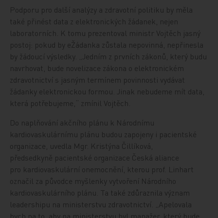
Podporu pro další analýzy a zdravotní politiku by měla
také přinést data z elektronických žádanek, nejen
laboratorních. K tomu prezentoval ministr Vojtěch jasný
postoj: pokud by eŽádanka zůstala nepovinná, nepřinesla
by žádoucí výsledky. „Jedním z prvních zákonů, který budu
navrhovat, bude novelizace zákona o elektronickém
zdravotnictví s jasným termínem povinnosti vydávat
žádanky elektronickou formou. Jinak nebudeme mít data,
která potřebujeme,“ zmínil Vojtěch.
Do naplňování akčního plánu k Národnímu
kardiovaskulárnímu plánu budou zapojeny i pacientské
organizace, uvedla Mgr. Kristýna Čillíková,
předsedkyně pacientské organizace Česká aliance
pro kardiovaskulární onemocnění, kterou prof. Linhart
označil za původce myšlenky vytvoření Národního
kardiovaskulárního plánu. Ta také zdůraznila význam
leadershipu na ministerstvu zdravotnictví. „Apelovala
bych na to, aby na ministerstvu byl manažer, který bude