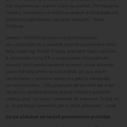
mít implementaci a akční plány na starosti. Potřebujeme
člověka, na kterého se můžeme obracet a který bude mít
politickou odpovědnost, aby plán nezapadl,“ řekla
Čillíková.
Debata v českém byznysu o zdravotní prevenci
se v uplynulém roce zásadně změnila a pomohla k tomu
data, uvedl Ing. Tomáš Prouza, prezident Svazu obchodu
a cestovního ruchu ČR a viceprezident Hospodářské
komory. Velcí zaměstnavatelé by mohli získat dokonce
souhrnná data přímo za svůj podnik, jak jsou jejich
zaměstnanci v souhrnu nemocní a jaké to má dopady
na nemocenskou. „Díky propojení zdravotních dat a dat
sociálních zaměstnavatelé poprvé v historii podobně
chápou, proč má smysl investovat do prevence. Druhá věc
je, že potřebují napovědět, jak to dělat jednoduše,“ uvedl.
Co lze očekávat od nových preventivních prohlídek