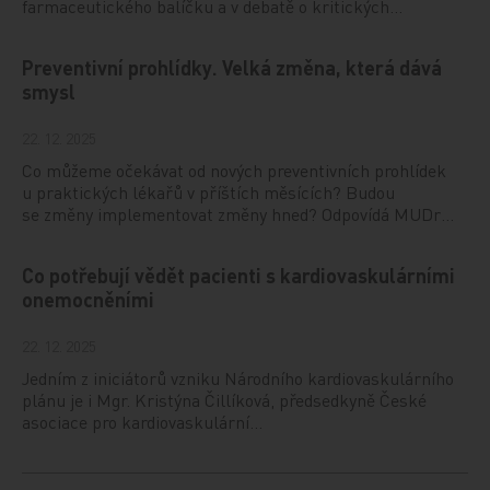
farmaceutického balíčku a v debatě o kritických…
Preventivní prohlídky. Velká změna, která dává
smysl
22. 12. 2025
Co můžeme očekávat od nových preventivních prohlídek
u praktických lékařů v příštích měsících? Budou
se změny implementovat změny hned? Odpovídá MUDr…
Co potřebují vědět pacienti s kardiovaskulárními
onemocněními
22. 12. 2025
Jedním z iniciátorů vzniku Národního kardiovaskulárního
plánu je i Mgr. Kristýna Čillíková, předsedkyně České
asociace pro kardiovaskulární…