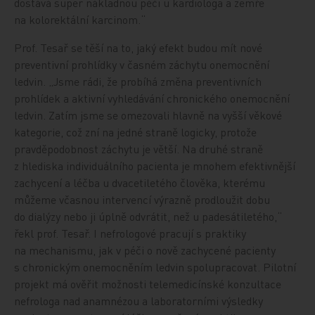
dostává super nákladnou péči u kardiologa a zemře
na kolorektální karcinom.“
Prof. Tesař se těší na to, jaký efekt budou mít nové
preventivní prohlídky v časném záchytu onemocnění
ledvin. „Jsme rádi, že probíhá změna preventivních
prohlídek a aktivní vyhledávání chronického onemocnění
ledvin. Zatím jsme se omezovali hlavně na vyšší věkové
kategorie, což zní na jedné straně logicky, protože
pravděpodobnost záchytu je větší. Na druhé straně
z hlediska individuálního pacienta je mnohem efektivnější
zachycení a léčba u dvacetiletého člověka, kterému
můžeme včasnou intervencí výrazně prodloužit dobu
do dialýzy nebo ji úplně odvrátit, než u padesátiletého,“
řekl prof. Tesař. I nefrologové pracují s praktiky
na mechanismu, jak v péči o nově zachycené pacienty
s chronickým onemocněním ledvin spolupracovat. Pilotní
projekt má ověřit možnosti telemedicínské konzultace
nefrologa nad anamnézou a laboratorními výsledky