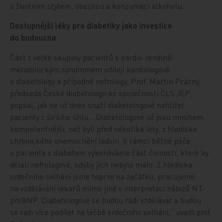
s životním stylem, obezitou a konzumací alkoholu.
Dostupnější léky pro diabetiky jako investice
do budoucna
Část z velké skupiny pacientů s kardio-renálně-
metabolickým syndromem sdílejí kardiologové
s diabetology a případně nefrology. Prof. Martin Prázný,
předseda České diabetologické společnosti ČLS JEP,
popsal, jak se už dnes snaží diabetologové nahlížet
pacienty z širšího úhlu. „Diabetologové už jsou mnohem
kompetentnější, než byli před několika lety, z hlediska
chronického onemocnění ledvin. V rámci běžné péče
o pacienta s diabetem vykonáváme část činností, které by
dělali nefrologové, kdyby jich nebylo málo. Z hlediska
srdečního selhání jsme teprve na začátku, pracujeme
na vzdělávání lékařů mimo jiné v interpretaci nálezů NT-
proBNP. Diabetologové se budou rádi vzdělávat a budou
se rádi více podílet na léčbě srdečního selhání,“ uvedl prof.