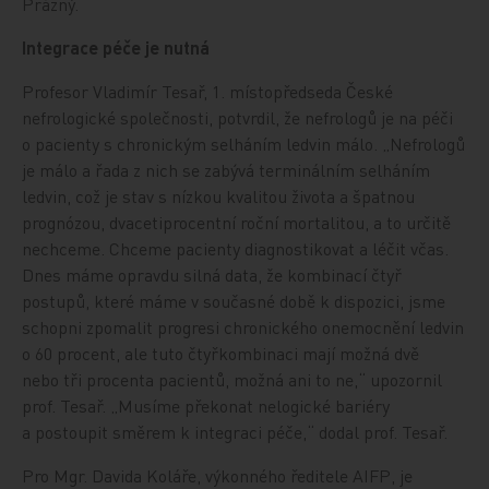
Prázný.
Integrace péče je nutná
Profesor Vladimír Tesař, 1. místopředseda České
nefrologické společnosti, potvrdil, že nefrologů je na péči
o pacienty s chronickým selháním ledvin málo. „Nefrologů
je málo a řada z nich se zabývá terminálním selháním
ledvin, což je stav s nízkou kvalitou života a špatnou
prognózou, dvacetiprocentní roční mortalitou, a to určitě
nechceme. Chceme pacienty diagnostikovat a léčit včas.
Dnes máme opravdu silná data, že kombinací čtyř
postupů, které máme v současné době k dispozici, jsme
schopni zpomalit progresi chronického onemocnění ledvin
o 60 procent, ale tuto čtyřkombinaci mají možná dvě
nebo tři procenta pacientů, možná ani to ne,“ upozornil
prof. Tesař. „Musíme překonat nelogické bariéry
a postoupit směrem k integraci péče,“ dodal prof. Tesař.
Pro Mgr. Davida Koláře, výkonného ředitele AIFP, je