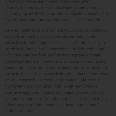
praktických lékařů je ministr Vojtěch nakloněn.
„Koncentrujme dobře kompenzované pacienty a lehčí
pacienty k praktikům a komplikovanější ke specialistům.
Systém pak bude fungovat efektivněji,“ uvedl Vojtěch.
Zároveň hodlá založit na ministerstvu zdravotnictví novou
sekci, která se bude vysloveně zabývat hodnocením
zdravotních technologií (HTA) včetně výkonů hrazených
ze zdravotního pojištění a nových digitálních technologií.
Více chce také využívat nově dostupná propojená data
o efektu, který mají investice do zdravotnictví na úspory
v sociálním systému. „Musíme dosáhnout toho, abychom
zdravotně-sociální data využívali pro hodnocení nákladové
efektivity nových intervencí a technologií. Máme také
v programovém prohlášení plán spojit nemocenské
a zdravotní pojištění pod správu pojišťoven, nebo k tomu
alespoň zahájíme kroky. To bude pro zdravotní pojišťovny
představovat větší motivaci investovat do prevence,“
plánuje ministr.