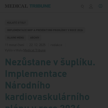
Přeskočit na obsah
KULATÉ STOLY
IMPLEMENTACE NKP A PREVENTIVNÍ PROHLÍDKY V ROCE 2026
HLAVNÍ MENU
ARCHIV
11 minut čtení
22. 12. 2025
redakce
Vyšlo v titulu
Medical Tribune
Nezůstane v šuplíku.
Implementace
Národního
kardiovaskulárního
plánu v roce 2026