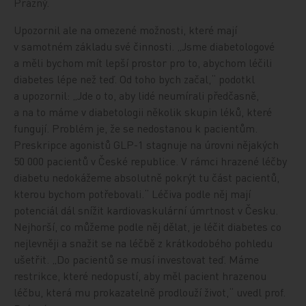
Prázný.
Upozornil ale na omezené možnosti, které mají
v samotném základu své činnosti. „Jsme diabetologové
a měli bychom mít lepší prostor pro to, abychom léčili
diabetes lépe než teď. Od toho bych začal,“ podotkl
a upozornil: „Jde o to, aby lidé neumírali předčasně,
a na to máme v diabetologii několik skupin léků, které
fungují. Problém je, že se nedostanou k pacientům.
Preskripce agonistů GLP-1 stagnuje na úrovni nějakých
50 000 pacientů v České republice. V rámci hrazené léčby
diabetu nedokážeme absolutně pokrýt tu část pacientů,
kterou bychom potřebovali.“ Léčiva podle něj mají
potenciál dál snížit kardiovaskulární úmrtnost v Česku.
Nejhorší, co můžeme podle něj dělat, je léčit diabetes co
nejlevněji a snažit se na léčbě z krátkodobého pohledu
ušetřit. „Do pacientů se musí investovat teď. Máme
restrikce, které nedopustí, aby měl pacient hrazenou
léčbu, která mu prokazatelně prodlouží život,“ uvedl prof.