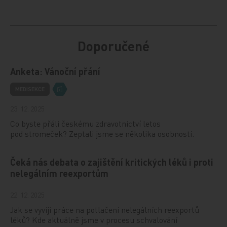
Doporučené
Anketa: Vánoční přání
MEDISEKCE
23. 12. 2025
Co byste přáli českému zdravotnictví letos
pod stromeček? Zeptali jsme se několika osobností.
Čeká nás debata o zajištění kritických léků i proti
nelegálním reexportům
22. 12. 2025
Jak se vyvíjí práce na potlačení nelegálních reexportů
léků? Kde aktuálně jsme v procesu schvalování