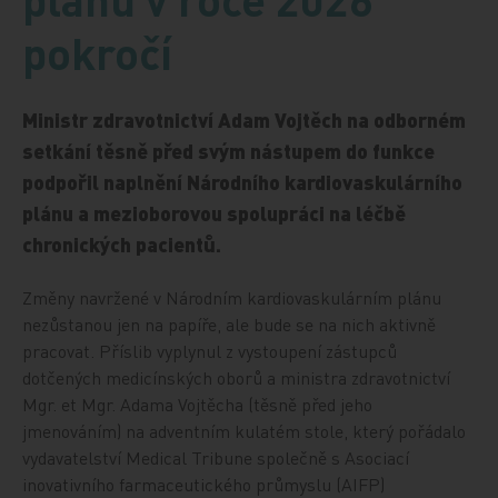
pokročí
Ministr zdravotnictví Adam Vojtěch na odborném
setkání těsně před svým nástupem do funkce
podpořil naplnění Národního kardiovaskulárního
plánu a mezioborovou spolupráci na léčbě
chronických pacientů.
Změny navržené v Národním kardiovaskulárním plánu
nezůstanou jen na papíře, ale bude se na nich aktivně
pracovat. Příslib vyplynul z vystoupení zástupců
dotčených medicínských oborů a ministra zdravotnictví
Mgr. et Mgr. Adama Vojtěcha (těsně před jeho
jmenováním) na adventním kulatém stole, který pořádalo
vydavatelství Medical Tribune společně s Asociací
inovativního farmaceutického průmyslu (AIFP)