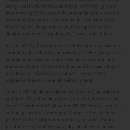
zapojit další odbornosti, diabetologii, nefrologii, protože
dominantní příčinou srdečního selhání je kardio-renálně-
metabolický syndrom. Chceme posílit roli praktických
lékařů nejen v diagnostické, ale i v terapeutické části.
Jinak narazíme na strop kapacit,“ uvedl prof. Linhart.
V roce 2026 bychom také měli získat naprosto nevídanou
základnu dat z laboratorních výsledků. „Měli bychom mít
do budoucna lipidovou mapu a výsledky ze screeningu,
budeme schopni analyzovat tok pacientů a sledovat data
o výsledcích,“ očekává prof. Linhart. Pokud v tom
uspějeme, bude to podle něj světový unikát.
„Víme o 380 000 diagnostikovaných pacientů se srdečním
selháním. Pokud neuděláme nic, v realistickém scénáři
to může být do roku 2040 kolem 750 000. Proto je srdeční
selhání prioritou,“ uzavřel prof. Linhart s tím, že další
prioritou může být problematika arytmií, kde je velký
prostor ke zlepšení. Vysoký výskyt fibrilací síní souvisí