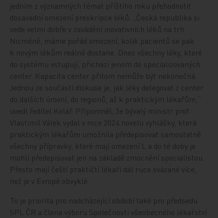
jedním z významných témat příštího roku přehodnotit
dosavadní omezení preskripce léků. „Česká republika si
vede velmi dobře v zavádění inovativních léků na trh.
Nicméně, máme pořád omezení, kolik pacientů se pak
k novým lékům reálně dostane. Dnes všechny léky, které
do systému vstupují, přichází jenom do specializovaných
center. Kapacita center přitom nemůže být nekonečná.
Jednou ze součástí diskuse je, jak léky delegovat z center
do dalších úrovní, do regionů, až k praktickým lékařům,“
uvedl ředitel Kolář. Připomněl, že bývalý ministr prof.
Vlastimil Válek vydal v roce 2024 novelu vyhlášky, která
praktickým lékařům umožnila předepisovat samostatně
všechny přípravky, které mají omezení L a do té doby je
mohli předepisovat jen na základě zmocnění specialistou.
Přesto mají čeští praktičtí lékaři dál ruce svázané více,
než je v Evropě obvyklé.
To je priorita pro nadcházející období také pro předsedu
SPL ČR a člena výboru Společnosti všeobecného lékařství