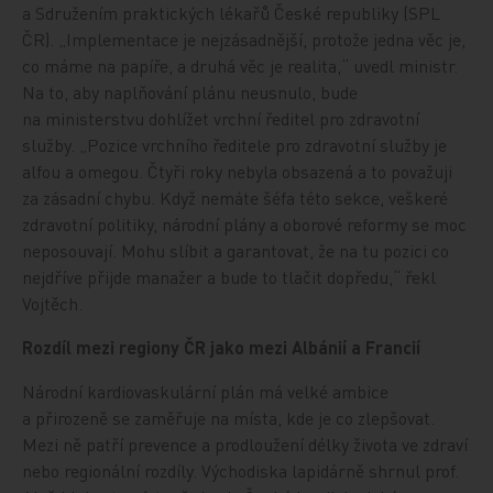
a Sdružením praktických lékařů České republiky (SPL
ČR). „Implementace je nejzásadnější, protože jedna věc je,
co máme na papíře, a druhá věc je realita,“ uvedl ministr.
Na to, aby naplňování plánu neusnulo, bude
na ministerstvu dohlížet vrchní ředitel pro zdravotní
služby. „Pozice vrchního ředitele pro zdravotní služby je
alfou a omegou. Čtyři roky nebyla obsazená a to považuji
za zásadní chybu. Když nemáte šéfa této sekce, veškeré
zdravotní politiky, národní plány a oborové reformy se moc
neposouvají. Mohu slíbit a garantovat, že na tu pozici co
nejdříve přijde manažer a bude to tlačit dopředu,“ řekl
Vojtěch.
Rozdíl mezi regiony ČR jako mezi Albánií a Francií
Národní kardiovaskulární plán má velké ambice
a přirozeně se zaměřuje na místa, kde je co zlepšovat.
Mezi ně patří prevence a prodloužení délky života ve zdraví
nebo regionální rozdíly. Východiska lapidárně shrnul prof.