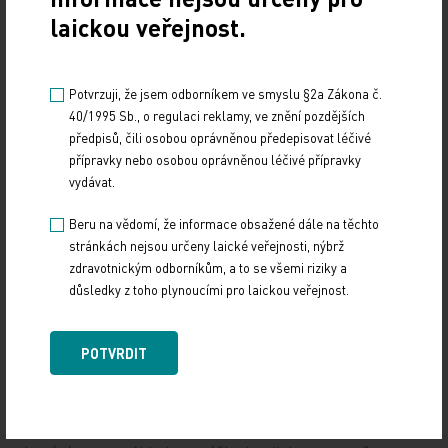
vyhodnocovat rizikové faktory a nálezy, abychom nezahltili
laickou veřejnost.
kardiologie,“ popsal například MUDr. Šonka. „Počty
pacientů budou značné a my si nemůžete dovolit, aby
bloudili a byli ve vakuu,“ uvedl prof. Linhart.
Potvrzuji, že jsem odborníkem ve smyslu §2a Zákona č.
Připomněl, že bariérou vracení stabilizovaných pacientů
40/1995 Sb., o regulaci reklamy, ve znění pozdějších
předpisů, čili osobou oprávněnou předepisovat léčivé
od ambulantního specialisty do péče praktika je mimo jiné
přípravky nebo osobou oprávněnou léčivé přípravky
úhradový mechanismus, který nutí specialisty si alespoň
vydávat.
část pacientů s nižšími náklady v péči nechávat, aby
na péči o ty složitější nedopláceli ze svého. „Je potřeba,
Beru na vědomí, že informace obsažené dále na těchto
abychom se zamysleli s plátci péče, jak usnadnit příchod
stránkách nejsou určeny laické veřejnosti, nýbrž
pacienta, který je komplikovaný a akutní, a návrat
zdravotnickým odborníkům, a to se všemi riziky a
nekomplikovaných k praktickým lékařům. To je
důsledky z toho plynoucími pro laickou veřejnost.
do budoucna zásadní a je to potřeba přehodnotit,“
upozorňuje Linhart. Návrat do péče praktika je podle něj
POTVRDIT
zásadní nejen z hlediska efektivity, ale i kvality, protože
pacienti, kteří pravidelně chodí ke specialistovi, často
zanedbávají návštěvy u praktika, a tak se jim nedostává
kvalitní preventivní péče: „Je tragická chyba, když pacient