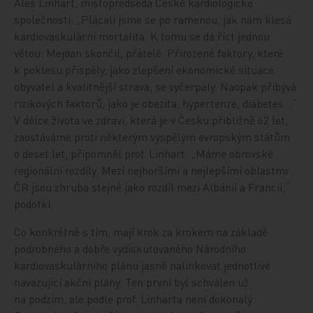
Aleš Linhart, místopředseda České kardiologické
společnosti: „Plácali jsme se po ramenou, jak nám klesá
kardiovaskulární mortalita. K tomu se dá říct jednou
větou: Mejdan skončil, přátelé. Přirozené faktory, které
k poklesu přispěly, jako zlepšení ekonomické situace
obyvatel a kvalitnější strava, se vyčerpaly. Naopak přibývá
rizikových faktorů, jako je obezita, hypertenze, diabetes…“
V délce života ve zdraví, která je v Česku přibližně 62 let,
zaostáváme proti některým vyspělým evropským státům
o deset let, připomněl prof. Linhart. „Máme obrovské
regionální rozdíly. Mezi nejhoršími a nejlepšími oblastmi
ČR jsou zhruba stejné jako rozdíl mezi Albánií a Francií,“
podotkl.
Co konkrétně s tím, mají krok za krokem na základě
podrobného a dobře vydiskutovaného Národního
kardiovaskulárního plánu jasně nalinkovat jednotlivé
navazující akční plány. Ten první byl schválen už
na podzim, ale podle prof. Linharta není dokonalý.