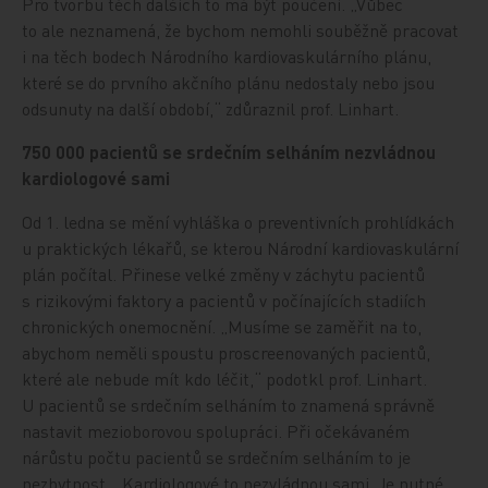
Pro tvorbu těch dalších to má být poučení. „Vůbec
to ale neznamená, že bychom nemohli souběžně pracovat
i na těch bodech Národního kardiovaskulárního plánu,
které se do prvního akčního plánu nedostaly nebo jsou
odsunuty na další období,“ zdůraznil prof. Linhart.
750 000 pacientů se srdečním selháním nezvládnou
kardiologové sami
Od 1. ledna se mění vyhláška o preventivních prohlídkách
u praktických lékařů, se kterou Národní kardiovaskulární
plán počítal. Přinese velké změny v záchytu pacientů
s rizikovými faktory a pacientů v počínajících stadiích
chronických onemocnění. „Musíme se zaměřit na to,
abychom neměli spoustu proscreenovaných pacientů,
které ale nebude mít kdo léčit,“ podotkl prof. Linhart.
U pacientů se srdečním selháním to znamená správně
nastavit mezioborovou spolupráci. Při očekávaném
nárůstu počtu pacientů se srdečním selháním to je
nezbytnost. „Kardiologové to nezvládnou sami. Je nutné