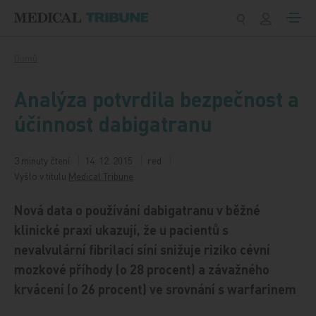
Přeskočit na obsah
Domů
Analýza potvrdila bezpečnost a
účinnost dabigatranu
3 minuty čtení
14. 12. 2015
red
Vyšlo v titulu
Medical Tribune
Nová data o používání dabigatranu v běžné
klinické praxi ukazují, že u pacientů s
nevalvulární fibrilací síní snižuje riziko cévní
mozkové příhody (o 28 procent) a závažného
krvácení (o 26 procent) ve srovnání s warfarinem