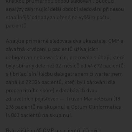
krátkou průměrnou dobou sledování. Budoucí
analýzy zahrnující delší období sledování přinesou
stabilnější odhady založené na vyšším počtu
pacientů.
Analýza primárně sledovala dva ukazatele: CMP a
závažná krvácení u pacientů užívajících
dabigatran nebo warfarin, pracovala s údaji, které
byly sbírány déle než 32 měsíců od 44 672 pacientů
s fibrilací síní (léčbu dabigatranem či warfarinem
zahájilo 22 336 pacientů, kteří byli párováni dle
propenzitního skóre) v databázích dvou
zdravotních pojišťoven — Truven MarketScan (18
276 pacientů na skupinu) a Optum Clinformatics
(4 060 pacientů na skupinu).
Bylo zjištěno 65 CMP u pacientů léčených