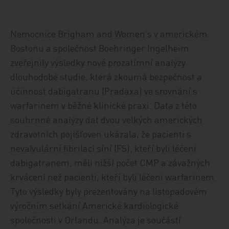
Nemocnice Brigham and Women’s v americkém
Bostonu a společnost Boehringer Ingelheim
zveřejnily výsledky nové prozatímní analýzy
dlouhodobé studie, která zkoumá bezpečnost a
účinnost dabigatranu (Pradaxa) ve srovnání s
warfarinem v běžné klinické praxi. Data z této
souhrnné analýzy dat dvou velkých amerických
zdravotních pojišťoven ukázala, že pacienti s
nevalvulární fibrilací síní (FS), kteří byli léčeni
dabigatranem, měli nižší počet CMP a závažných
krvácení než pacienti, kteří byli léčeni warfarinem.
Tyto výsledky byly prezentovány na listopadovém
výročním setkání Americké kardiologické
společnosti v Orlandu. Analýza je součástí