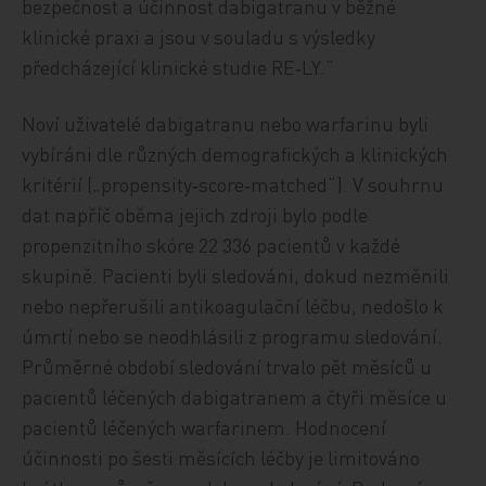
bezpečnost a účinnost dabigatranu v běžné
klinické praxi a jsou v souladu s výsledky
předcházející klinické studie RE‑LY.“
Noví uživatelé dabigatranu nebo warfarinu byli
vybíráni dle různých demografických a klinických
kritérií („propensity‑score‑matched“). V souhrnu
dat napříč oběma jejich zdroji bylo podle
propenzitního skóre 22 336 pacientů v každé
skupině. Pacienti byli sledováni, dokud nezměnili
nebo nepřerušili antikoagulační léčbu, nedošlo k
úmrtí nebo se neodhlásili z programu sledování.
Průměrné období sledování trvalo pět měsíců u
pacientů léčených dabigatranem a čtyři měsíce u
pacientů léčených warfarinem. Hodnocení
účinnosti po šesti měsících léčby je limitováno