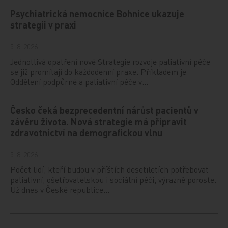
Psychiatrická nemocnice Bohnice ukazuje
strategii v praxi
5. 8. 2026
Jednotlivá opatření nové Strategie rozvoje paliativní péče
se již promítají do každodenní praxe. Příkladem je
Oddělení podpůrné a paliativní péče v…
Česko čeká bezprecedentní nárůst pacientů v
závěru života. Nová strategie má připravit
zdravotnictví na demografickou vlnu
5. 8. 2026
Počet lidí, kteří budou v příštích desetiletích potřebovat
paliativní, ošetřovatelskou i sociální péči, výrazně poroste.
Už dnes v České republice…