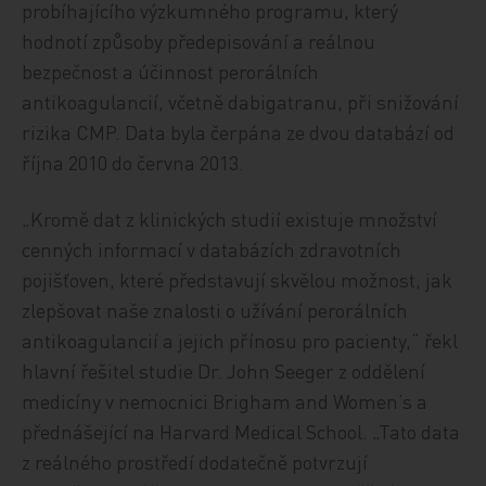
probíhajícího výzkumného programu, který
hodnotí způsoby předepisování a reálnou
bezpečnost a účinnost perorálních
antikoagulancií, včetně dabigatranu, při snižování
rizika CMP. Data byla čerpána ze dvou databází od
října 2010 do června 2013.
„Kromě dat z klinických studií existuje množství
cenných informací v databázích zdravotních
pojišťoven, které představují skvělou možnost, jak
zlepšovat naše znalosti o užívání perorálních
antikoagulancií a jejich přínosu pro pacienty,“ řekl
hlavní řešitel studie Dr. John Seeger z oddělení
medicíny v nemocnici Brigham and Women’s a
přednášející na Harvard Medical School. „Tato data
z reálného prostředí dodatečně potvrzují