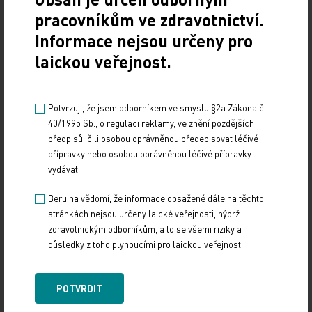
2,69 na 100 pacientoroků) oproti 213 případům u
pracovníkům ve zdravotnictví.
pacientů léčených warfarinem (incidence 2,97 na
Informace nejsou určeny pro
100 pacientoroků; HR = 0,95; 95% CI 0,79–1,14).
laickou veřejnost.
Tato data doplňují dosavadní důkazy z klinických
Potvrzuji, že jsem odborníkem ve smyslu §2a Zákona č.
studií a potvrzují kvalitu dabigatranu, prvního
40/1995 Sb., o regulaci reklamy, ve znění pozdějších
zástupce ze skupiny NOAC se specifickou reverzní
předpisů, čili osobou oprávněnou předepisovat léčivé
látkou, v reálné klinické praxi.
přípravky nebo osobou oprávněnou léčivé přípravky
vydávat.
Zdroj:
Beru na vědomí, že informace obsažené dále na těchto
stránkách nejsou určeny laické veřejnosti, nýbrž
IMPORT: TITULY
zdravotnickým odborníkům, a to se všemi riziky a
důsledky z toho plynoucími pro laickou veřejnost.
Sdílejte článek
POTVRDIT