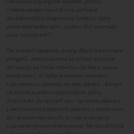
i otorinolaryngologické vyšetření pomocí
rinoendoskopie nosní dutiny, potřebné
pro diferenciální diagnostiku (infekční rýmy –
virové nebo bakteriální, strukturální anomálie
nosu, tumory atd.).
Pro zvládání alergické rýmy je důležitá eliminace
alergenů, vedení pacienta ke snížení expozice
(antialergické čističe vzduchu, údržba a čistota
domácnosti), důležité je omezení kontaktů
s alergenem v závislosti na typu alergie. „Alergie
na roztoče je jedna z nejčastějších příčin
chronických alergických rým. Správnou edukací
a dodržováním potřebných opatření v domácnosti,
ale i environmentálních, je možné alergeny
u pacienta významně eliminovat. Na tato důležitá
systémová režimová opatření navazují