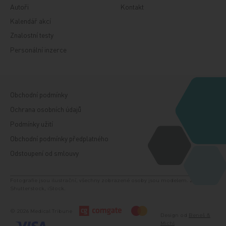
Autoři
Kontakt
Kalendář akcí
Znalostní testy
Personální inzerce
Obchodní podmínky
Ochrana osobních údajů
Podmínky užití
Obchodní podmínky předplatného
Odstoupení od smlouvy
Fotografie jsou ilustrační, všechny zobrazené osoby jsou modelem. Zdroj:
Shutterstock, iStock.
© 2026 Medical Tribune
Design od
Beneš &
Michl