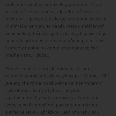
profil nemocného, jednak vlivy prostředí. „Platí,
že není důležitý patogen, ale velmi důležité je
médium. U pacientů s alergickou rýmou existuje
minimální perzistující zánět, který u neléčených
nebo nedostatečně či špatně léčených pacientů je
neustále přítomen a je živnou půdou pro to, aby
se mohly naplno rozvinout imunopatologické
mechanismy,“ dodal.
Předešlé dělení alergické rýmy na sezónní,
celoroční a profesní bylo nevyhovující. Od roku 2001
je alergická rýma rozdělována na intermitentní
(symptomy < 4 dny v týdnu, < 4 týdny)
a perzistentní (symptomy > 4 dny v týdnu, > 4
týdny) a podle problémů pacienta na mírnou
a středně těžkou až těžkou, jejíž příznaky jsou