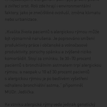
a zvířecí srst. Roli zde hrají i environmentální
faktory, jako je znečištěné ovzduší, změna klimatu
nebo urbanizace.
„Kvalita života pacientů s alergickou rýmou může
být významně narušena. Je popisováno snížení
produktivity práce i občanské a volnočasové
produktivity, poruchy spánku a zvýšené riziko
komorbidit. Stojí za zmínku, že 30–70 procent
pacientů s bronchiálním astmatem trpí alergickou
rýmou, a naopak u 10 až 30 procent pacientů
s alergickou rýmou je po bedlivém vyšetření
odhaleno bronchiální astma,“ připomněl
MUDr. Jedlička.
Ke vzniku alergické rýmy vede jednak genetický