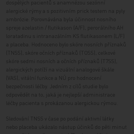
dospělých pacientů s anamnézou sezónní
alergické rýmy a s pozitivním prick testem na pyly
ambrózie. Porovnávána byla účinnost nosního
spreje azelastin / flutikason (A/F), perorálního AH
loratadinu s intranazálním KS flutikasonem (L/F)
a placeba. Hodnoceno bylo skóre nosních příznaků
(TNSS), skóre očních příznaků (TOSS), celkové
skóre sedmi nosních a očních příznaků (T7SS),
alergických potíží na vizuální analogové škále
(VAS), vitální funkce a NÚ pro hodnocení
bezpečnosti léčby. Jedním z cílů studie bylo
odpovědět na to, jaká je nejlepší administrace
léčby pacienta s prokázanou alergickou rýmou.
Sledování TNSS v čase po podání aktivní látky
nebo placeba ukázalo nástup účinků do pěti minut