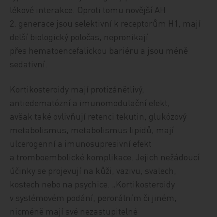
lékové interakce. Oproti tomu novější AH
2. generace jsou selektivní k receptorům H1, mají
delší biologický poločas, nepronikají
přes hematoencefalickou bariéru a jsou méně
sedativní.
Kortikosteroidy mají protizánětlivý,
antiedematózní a imunomodulační efekt,
avšak také ovlivňují retenci tekutin, glukózový
metabolismus, metabolismus lipidů, mají
ulcerogenní a imunosupresivní efekt
a tromboembolické komplikace. Jejich nežádoucí
účinky se projevují na kůži, vazivu, svalech,
kostech nebo na psychice. „Kortikosteroidy
v systémovém podání, perorálním či jiném,
nicméně mají své nezastupitelné