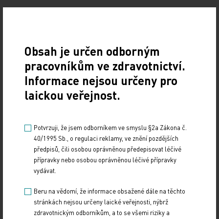
ARIA stanovila algoritmus léčby alergické rýmy
Na tyto výsledky navázala ARIA (Allergic Rhinitis
Obsah je určen odborným
and its Impact on Asthma) – expertní skupina
pracovníkům ve zdravotnictví.
vydávající doporučené postupy pro léčbu alergické
Informace nejsou určeny pro
rýmy, nejprve v roce 2020 sdělením, že kombinace
laickou veřejnost.
nosního kortikosteroidu a azelastinu patří
mezi léky 1. volby u alergické rýmy. Dle vyjádření
odborníků je tato dvojkombinace účinnější než
Potvrzuji, že jsem odborníkem ve smyslu §2a Zákona č.
samotný nosní kortikosteroid, a jak ukazují
40/1995 Sb., o regulaci reklamy, ve znění pozdějších
i výsledky studie, také rychlejší. Následně ARIA
předpisů, čili osobou oprávněnou předepisovat léčivé
přípravky nebo osobou oprávněnou léčivé přípravky
vydala v souladu s novým dělením alergické rýmy
vydávat.
algoritmus doporučené léčby u neléčených
i léčených pacientů, kde jednoznačně (na základě
Beru na vědomí, že informace obsažené dále na těchto
stránkách nejsou určeny laické veřejnosti, nýbrž
stupně VAS) figuruje kombinace nosního spreje AH
zdravotnickým odborníkům, a to se všemi riziky a
s lokálním KS. „Léčba má být individualizovaná,