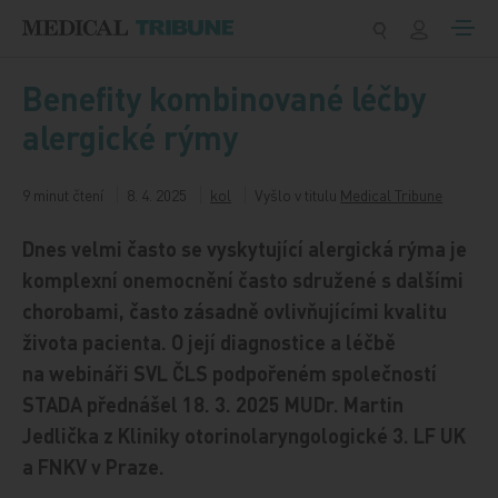
Přeskočit na obsah
Benefity kombinované léčby
alergické rýmy
9 minut čtení
8. 4. 2025
kol
Vyšlo v titulu
Medical Tribune
Dnes velmi často se vyskytující alergická rýma je
komplexní onemocnění často sdružené s dalšími
chorobami, často zásadně ovlivňujícími kvalitu
života pacienta. O její diagnostice a léčbě
na webináři SVL ČLS podpořeném společností
STADA přednášel 18. 3. 2025 MUDr. Martin
Jedlička z Kliniky otorinolaryngologické 3. LF UK
a FNKV v Praze.