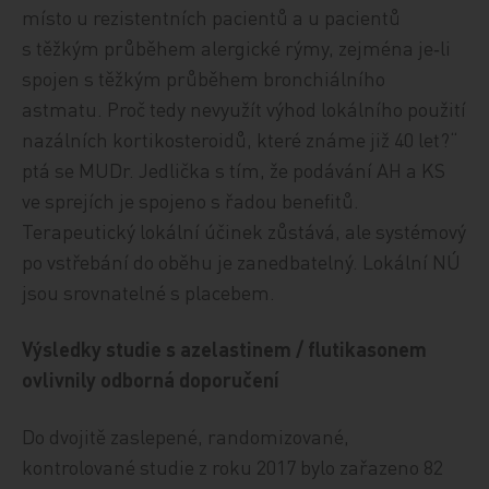
místo u rezistentních pacientů a u pacientů
s těžkým průběhem alergické rýmy, zejména je‑li
spojen s těžkým průběhem bronchiálního
astmatu. Proč tedy nevyužít výhod lokálního použití
nazálních kortikosteroidů, které známe již 40 let?“
ptá se MUDr. Jedlička s tím, že podávání AH a KS
ve sprejích je spojeno s řadou benefitů.
Terapeutický lokální účinek zůstává, ale systémový
po vstřebání do oběhu je zanedbatelný. Lokální NÚ
jsou srovnatelné s placebem.
Výsledky studie s azelastinem / flutikasonem
ovlivnily odborná doporučení
Do dvojitě zaslepené, randomizované,
kontrolované studie z roku 2017 bylo zařazeno 82