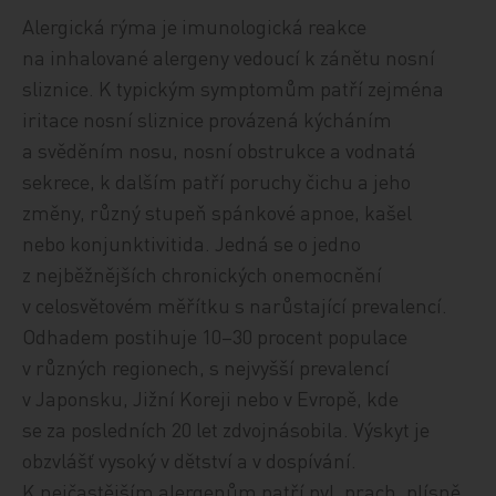
Alergická rýma je imunologická reakce
na inhalované alergeny vedoucí k zánětu nosní
sliznice. K typickým symptomům patří zejména
iritace nosní sliznice provázená kýcháním
a svěděním nosu, nosní obstrukce a vodnatá
sekrece, k dalším patří poruchy čichu a jeho
změny, různý stupeň spánkové apnoe, kašel
nebo konjunktivitida. Jedná se o jedno
z nejběžnějších chronických onemocnění
v celosvětovém měřítku s narůstající prevalencí.
Odhadem postihuje 10–30 procent populace
v různých regionech, s nejvyšší prevalencí
v Japonsku, Jižní Koreji nebo v Evropě, kde
se za posledních 20 let zdvojnásobila. Výskyt je
obzvlášť vysoký v dětství a v dospívání.
K nejčastějším alergenům patří pyl, prach, plísně