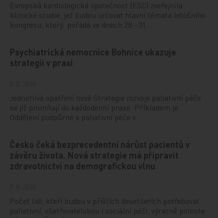
Evropská kardiologická společnost (ESC) zveřejnila
klinické studie, jež budou určovat hlavní témata letošního
kongresu, který pořádá ve dnech 28.–31…
Psychiatrická nemocnice Bohnice ukazuje
strategii v praxi
5. 8. 2026
Jednotlivá opatření nové Strategie rozvoje paliativní péče
se již promítají do každodenní praxe. Příkladem je
Oddělení podpůrné a paliativní péče v…
Česko čeká bezprecedentní nárůst pacientů v
závěru života. Nová strategie má připravit
zdravotnictví na demografickou vlnu
5. 8. 2026
Počet lidí, kteří budou v příštích desetiletích potřebovat
paliativní, ošetřovatelskou i sociální péči, výrazně poroste.