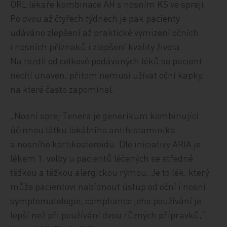
ORL lékaře kombinace AH s nosním KS ve spreji.
Po dvou až čtyřech týdnech je pak pacienty
udáváno zlepšení až praktické vymizení očních
i nosních příznaků i zlepšení kvality života.
Na rozdíl od celkově podávaných léků se pacient
necítí unaven, přitom nemusí užívat oční kapky,
na které často zapomínal.
„Nosní sprej Tenera je generikum kombinující
účinnou látku lokálního antihistaminika
a nosního kortikosteroidu. Dle iniciativy ARIA je
lékem 1. volby u pacientů léčených se středně
těžkou a těžkou alergickou rýmou. Je to lék, který
může pacientovi nabídnout ústup od oční i nosní
symptomatologie, compliance jeho používání je
lepší než při používání dvou různých přípravků,“