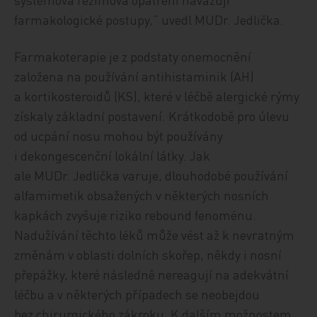
farmakologické postupy,“ uvedl MUDr. Jedlička.
Farmakoterapie je z podstaty onemocnění
založena na používání antihistaminik (AH)
a kortikosteroidů (KS), které v léčbě alergické rýmy
získaly základní postavení. Krátkodobě pro úlevu
od ucpání nosu mohou být používány
i dekongescenční lokální látky. Jak
ale MUDr. Jedlička varuje, dlouhodobé používání
alfamimetik obsažených v některých nosních
kapkách zvyšuje riziko rebound fenoménu.
Nadužívání těchto léků může vést až k nevratným
změnám v oblasti dolních skořep, někdy i nosní
přepážky, které následně nereagují na adekvátní
léčbu a v některých případech se neobejdou
bez chirurgického zákroku. K dalším možnostem