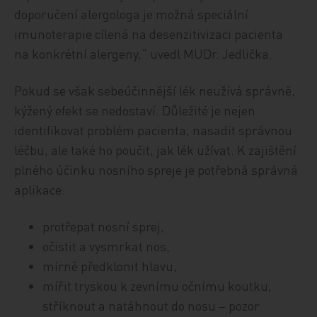
doporučení alergologa je možná speciální
imunoterapie cílená na desenzitivizaci pacienta
na konkrétní alergeny,“ uvedl MUDr. Jedlička.
Pokud se však sebeúčinnější lék neužívá správně,
kýžený efekt se nedostaví. Důležité je nejen
identifikovat problém pacienta, nasadit správnou
léčbu, ale také ho poučit, jak lék užívat. K zajištění
plného účinku nosního spreje je potřebná správná
aplikace:
protřepat nosní sprej,
očistit a vysmrkat nos,
mírně předklonit hlavu,
mířit tryskou k zevnímu očnímu koutku,
stříknout a na­táh­nout do nosu – pozor