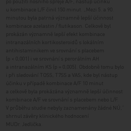
po použití nosního spreje A/F, nástup účinku
u kombinace L/F činil 150 minut. „Mezi 5. a 90.
minutou byla patrná významně lepší účinnost
kombinace azelastin / flutikason. Celkově byl
prokázán významně lepší efekt kombinace
intranazálních kortikosteroidů s lokálním
antihistaminikem ve srovnání s placebem
(p < 0,001) i ve srovnání s perorálním AH
a intranazálním KS (p = 0,005). Obdobně tomu bylo
i při sledování TOSS, T7SS a VAS, kde byl nástup
účinku v případě kombinace A/F 10 minut
a celkově byla prokázána významně lepší účinnost
kombinace A/F ve srovnání s placebem nebo L/F.
V průběhu studie nebyly zaznamenány žádné NÚ,“
shrnul závěry klinického hodnocení
MUDr. Jedlička.