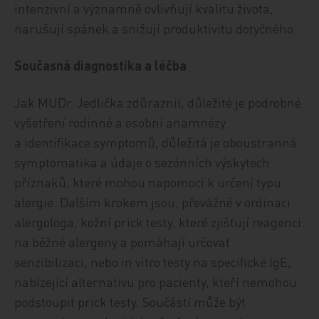
intenzivní a významně ovlivňují kvalitu života,
narušují spánek a snižují produktivitu dotyčného.
Současná diagnostika a léčba
Jak MUDr. Jedlička zdůraznil, důležité je podrobné
vyšetření rodinné a osobní anamnézy
a identifikace symptomů, důležitá je oboustranná
symptomatika a údaje o sezónních výskytech
příznaků, které mohou napomoci k určení typu
alergie. Dalším krokem jsou, převážně v ordinaci
alergologa, kožní prick testy, které zjišťují reagenci
na běžné alergeny a pomáhají určovat
senzibilizaci, nebo in vitro testy na specifické IgE,
nabízející alternativu pro pacienty, kteří nemohou
podstoupit prick testy. Součástí může být