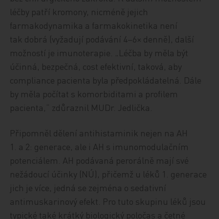
léčby patří kromony, nicméně jejich
farmakodynamika a farmakokinetika není
tak dobrá (vyžadují podávání 4–6× denně), další
možností je imunoterapie. „Léčba by měla být
účinná, bezpečná, cost efektivní, taková, aby
compliance pacienta byla předpokládatelná. Dále
by měla počítat s komorbiditami a profilem
pacienta,“ zdůraznil MUDr. Jedlička.
Připomněl dělení antihistaminik nejen na AH
1. a 2: generace, ale i AH s imunomodulačním
potenciálem. AH podávaná perorálně mají své
nežádoucí účinky (NÚ), přičemž u léků 1. generace
jich je více, jedná se zejména o sedativní
antimuskarinový efekt. Pro tuto skupinu léků jsou
typické také krátký biologický poločas a četné