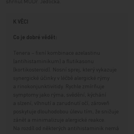
shrnul MUDr. Jedlička.
K VĚCI
Co je dobré vědět:
Tenera – fixní kombinace azelastinu
(antihistaminikum) a flutikasonu
(kortikosteroid). Nosní sprej, který vykazuje
synergické účinky v léčbě alergické rýmy
a rinokonjunktivitidy. Rychle zmírňuje
symptomy jako rýma, svědění, kýchání
a slzení, vlhnutí a zarudnutí očí, zároveň
poskytuje dlouhodobou úlevu tím, že snižuje
zánět a minimalizuje alergické reakce.
Na rozdíl od některých antihistaminik nemá