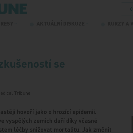
O
GRESY
AKTUÁLNÍ DISKUZE
KURZY A 
zkušeností se
edical Tribune
těji hovoří jako o hrozící epidemii.
 ve vyspělých zemích daří díky včasné
stem léčby snižovat mortalitu. Jak změnit