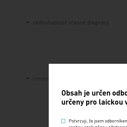
nedostupnost včasné diagnózy,
limitovaný přístup k léčbě.
Obsah je určen odb
určeny pro laickou 
Potvrzuji, že jsem odborníkem
osobou oprávněnou předepisov