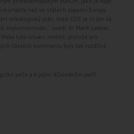
erým středoevropským státům, jako je např.
 mortalita než ve státech západní Evropy.
dní onkologický plán, mezi CEE je to jen 46
dně implementován,“ uvedl dr. Mark Lawler,
třeba tuto situaci změnit, protože pro
zných částech kontinentu byly tak rozdílné
ické péče a k jejím důsledkům patří: