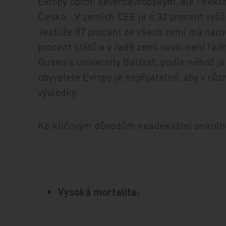
Evropy oproti severoevropským, ale i někt
Česko. „V zemích CEE je o 32 procent vyšší
Jestliže 87 procent ze všech zemí má náro
procent států a v řadě zemí navíc není řá
Queen’s University Belfast, podle něhož je 
obyvatele Evropy je nepřijatelné, aby v rů
výsledky.
Ke klíčovým důvodům neadekvátní onkolog
Vysoká mortalita: