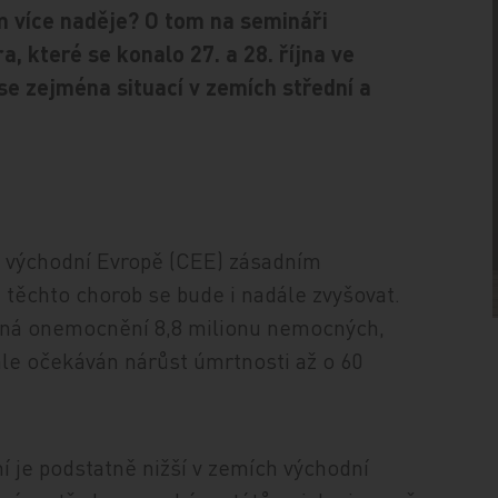
m více naděje? O tom na semináři
, které se konalo 27. a 28. října ve
 se zejména situací v zemích střední a
a východní Evropě (CEE) zásadním
těchto chorob se bude i nadále zvyšovat.
bná onemocnění 8,8 milionu nemocných,
ale očekáván nárůst úmrtnosti až o 60
í je podstatně nižší v zemích východní