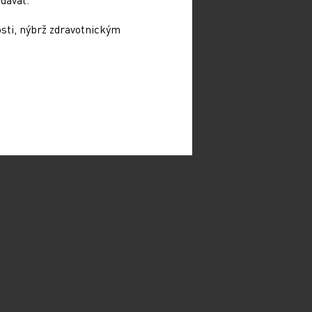
osti, nýbrž zdravotnickým