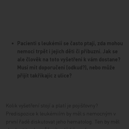
Pacienti s leukémií se často ptají, zda mohou
nemocí trpět i jejich děti či příbuzní. Jak se
ale člověk na toto vyšetření k vám dostane?
Musí mít doporučení (odkud?), nebo může
přijít takříkajíc z ulice?
Kolik vyšetření stojí a platí je pojišťovny?
Predispozice k leukémiím by měl s nemocným v
první řadě diskutovat jeho hematolog. Ten by měl