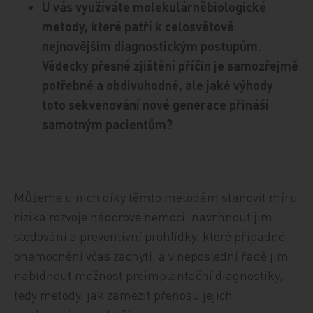
U vás využíváte molekulárněbiologické
metody, které patří k celosvětově
nejnovějším diagnostickým postupům.
Vědecky přesné zjištění příčin je samozřejmě
potřebné a obdivuhodné, ale jaké výhody
toto sekvenování nové generace přináší
samotným pacientům?
Můžeme u nich díky těmto metodám stanovit míru
rizika rozvoje nádorové nemoci, navrhnout jim
sledování a preventivní prohlídky, které případné
onemocnění včas zachytí, a v neposlední řadě jim
nabídnout možnost preimplantační diagnostiky,
tedy metody, jak zamezit přenosu jejich