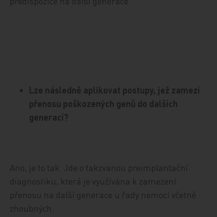
predispozice na další generace.
Lze následně aplikovat postupy, jež zamezí
přenosu poškozených genů do dalších
generací?
Ano, je to tak. Jde o takzvanou preimplantační
diagnostiku, která je využívána k zamezení
přenosu na další generace u řady nemocí včetně
zhoubných.