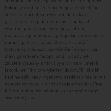
zhodnotit, zda může jít o dědičnou formu nemoci.
Pokud se mu toto onemocnění jeví jako dědičné,
odešle nemocného na vyšetření klinickým
genetikem. Ten pak má možnost indikovat
vyšetření predispozic. Pokud je vyšetření
indikováno genetikem a splňuje podmínky dědičné
nemoci, pak je hradí pojišťovny. Komerční
testování predispozic bez vyšetření a zhodnocení
stavu genetikem nedoporučuji. Lidé by byli
zavaleni výsledky, s nimiž by si oni sami, stejně
jako ti, kteří jim toto vyšetření doporučili, téměř
jistě nevěděli rady. V genomu každého z nás je totiž
spousta odchylek, o nichž dnes jen matně tušíme,
k čemu mohou být. Většina z nich nemá na náš
život žádný vliv.