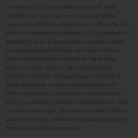
Ve světě se jich údajně dělá stále méně. Nové
léčebné možnosti mají za cíl vytlačovat léčbu
spojenou s většími komplikacemi. Viděli jsme to u
chronické myeloidní leukémie, u níž za posledních
patnáct let došlo k dramatickému poklesu léčby
transplantací kostní dřeně, nyní totéž vidíme u
chronické lymfocytární leukémie. Na druhou
stranu u jiných nemocí, kde nemáme lepší
léčebnou možnost, transplantace kostní dřeně
stále využíváme. I v oblasti transplantací totiž
došlo k pokrokům, které toxicitu této procedury
snižují a umožňují provádět transplantace u stále
starších nemocných. Transplantace kostní dřeně
podle mého soudu ještě dlouho zůstane kurativní
metodou pro řadu nemocných.