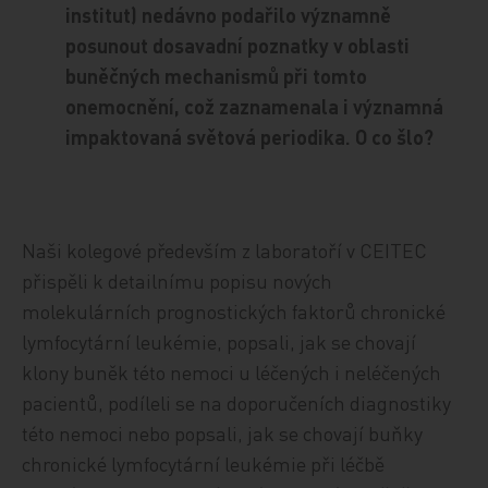
institut) nedávno podařilo významně
posunout dosavadní poznatky v oblasti
buněčných mechanismů při tomto
onemocnění, což zaznamenala i významná
impaktovaná světová periodika. O co šlo?
Naši kolegové především z laboratoří v CEITEC
přispěli k detailnímu popisu nových
molekulárních prognostických faktorů chronické
lymfocytární leukémie, popsali, jak se chovají
klony buněk této nemoci u léčených i neléčených
pacientů, podíleli se na doporučeních diagnostiky
této nemoci nebo popsali, jak se chovají buňky
chronické lymfocytární leukémie při léčbě