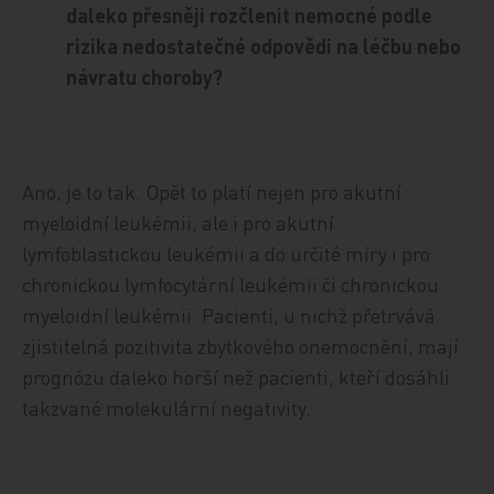
daleko přesněji rozčlenit nemocné podle
rizika nedostatečné odpovědi na léčbu nebo
návratu choroby?
Ano, je to tak. Opět to platí nejen pro akutní
myeloidní leukémii, ale i pro akutní
lymfoblastickou leukémii a do určité míry i pro
chronickou lymfocytární leukémii či chronickou
myeloidní leukémii. Pacienti, u nichž přetrvává
zjistitelná pozitivita zbytkového onemocnění, mají
prognózu daleko horší než pacienti, kteří dosáhli
takzvané molekulární negativity.