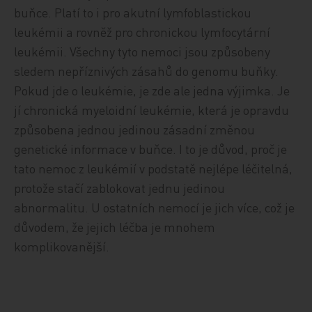
buňce. Platí to i pro akutní lymfoblastickou
leukémii a rovněž pro chronickou lymfocytární
leukémii. Všechny tyto nemoci jsou způsobeny
sledem nepříznivých zásahů do genomu buňky.
Pokud jde o leukémie, je zde ale jedna výjimka. Je
jí chronická myeloidní leukémie, která je opravdu
způsobena jednou jedinou zásadní změnou
genetické informace v buňce. I to je důvod, proč je
tato nemoc z leukémií v podstatě nejlépe léčitelná,
protože stačí zablokovat jednu jedinou
abnormalitu. U ostatních nemocí je jich více, což je
důvodem, že jejich léčba je mnohem
komplikovanější.