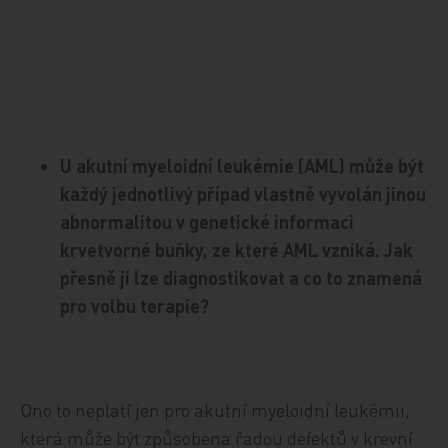
U akutní myeloidní leukémie (AML) může být
každý jednotlivý případ vlastně vyvolán jinou
abnormalitou v genetické informaci
krvetvorné buňky, ze které AML vzniká. Jak
přesně ji lze diagnostikovat a co to znamená
pro volbu terapie?
Ono to neplatí jen pro akutní myeloidní leukémii,
která může být způsobena řadou defektů v krevní