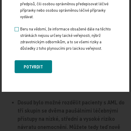
předpisů, čili osobou oprávněnou předepisovat léčivé
akutních leukémií nebo u chronické myeloidní
přípravky nebo osobou oprávněnou léčivé přípravky
leukémie. Včasná detekce pozitivity zbytkové
vydávat.
nemoci pak umožňuje zahájit léčbu rychleji, ještě
Beru na vědomí, že informace obsažené dále na těchto
ve stadiu, kdy se nemoc klinicky neprojevuje, což je
stránkách nejsou určeny laické veřejnosti, nýbrž
často samozřejmě účinnější než léčba rozvinutého
zdravotnickým odborníkům, a to se všemi riziky a
onemocnění.
důsledky z toho plynoucími pro laickou veřejnost.
POTVRDIT
Dosud bylo možné rozdělit pacienty s AML do
tří skupin se dvěma paušálními léčebnými
přístupy na nízké, střední a vysoké riziko
návratu onemocnění. Můžete tedy teď nově