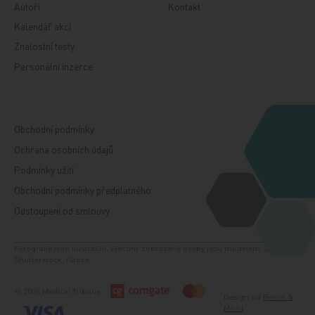
Autoři
Kontakt
Kalendář akcí
Znalostní testy
Personální inzerce
Obchodní podmínky
Ochrana osobních údajů
Podmínky užití
Obchodní podmínky předplatného
Odstoupení od smlouvy
Fotografie jsou ilustrační, všechny zobrazené osoby jsou modelem. Zdroj:
Shutterstock, iStock.
© 2026 Medical Tribune
Design od
Beneš &
Michl