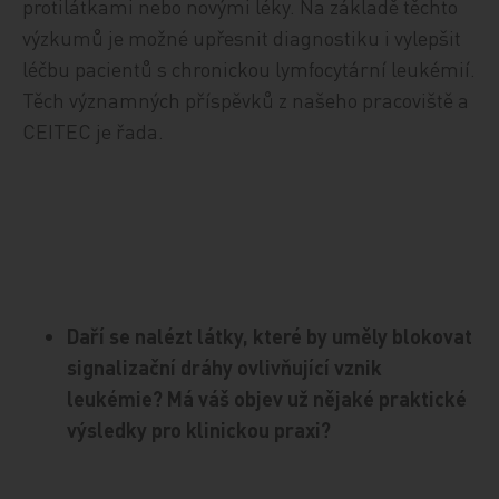
protilátkami nebo novými léky. Na základě těchto
výzkumů je možné upřesnit diagnostiku i vylepšit
léčbu pacientů s chronickou lymfocytární leukémií.
Těch významných příspěvků z našeho pracoviště a
CEITEC je řada.
Daří se nalézt látky, které by uměly blokovat
signalizační dráhy ovlivňující vznik
leukémie? Má váš objev už nějaké praktické
výsledky pro klinickou praxi?