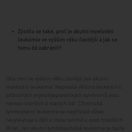
Zjistilo se také, proč je akutní myeloidní
leukémie ve vyšším věku častější a jak se
tomu dá zabránit?
Ona není ve vyšším věku častější jen akutní
myeloidní leukémie. Naprostá většina leukémií či
příbuzných myelodysplastických syndromů jsou
nemoci starších a starých lidí. Chronická
lymfocytární leukémie se například vůbec
nevyskytuje u dětí a zcela raritně u osob mladších
30 let. Jen akutní lymfoblastická leukémie je častá