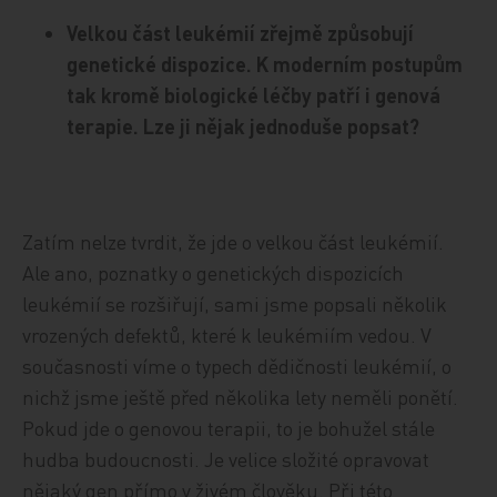
Velkou část leukémií zřejmě způsobují
genetické dispozice. K moderním postupům
tak kromě biologické léčby patří i genová
terapie. Lze ji nějak jednoduše popsat?
Zatím nelze tvrdit, že jde o velkou část leukémií.
Ale ano, poznatky o genetických dispozicích
leukémií se rozšiřují, sami jsme popsali několik
vrozených defektů, které k leukémiím vedou. V
současnosti víme o typech dědičnosti leukémií, o
nichž jsme ještě před několika lety neměli ponětí.
Pokud jde o genovou terapii, to je bohužel stále
hudba budoucnosti. Je velice složité opravovat
nějaký gen přímo v živém člověku. Při této