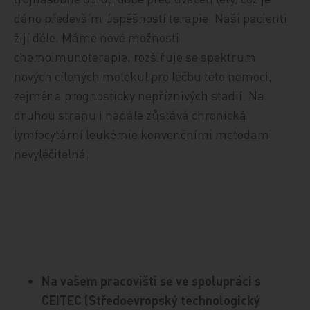
dáno především úspěšností terapie. Naši pacienti
žijí déle. Máme nové možnosti
chemoimunoterapie, rozšiřuje se spektrum
nových cílených molekul pro léčbu této nemoci,
zejména prognosticky nepříznivých stadií. Na
druhou stranu i nadále zůstává chronická
lymfocytární leukémie konvenčními metodami
nevyléčitelná.
Na vašem pracovišti se ve spolupráci s
CEITEC (Středoevropský technologický