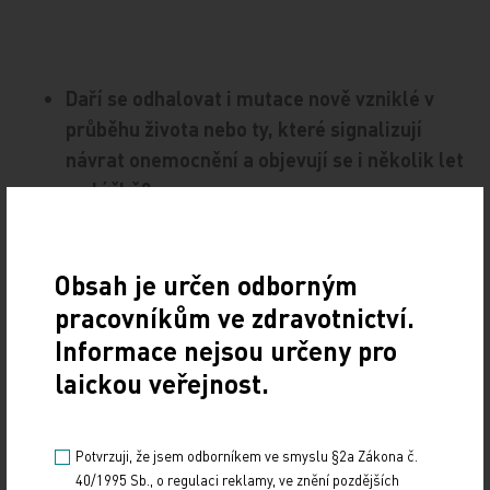
Daří se odhalovat i mutace nově vzniklé v
průběhu života nebo ty, které signalizují
návrat onemocnění a objevují se i několik let
po léčbě?
Obsah je určen odborným
Jedním z hlavních principů léčby
pracovníkům ve zdravotnictví.
hematoonkologických nemocí v současnosti je
Informace nejsou určeny pro
sledování takzvané zbytkové nemoci po léčbě. K
laickou veřejnost.
nejcitlivějším metodám průkazu zbytkové nemoci
patří právě detekce různých molekulárních
abnormalit spojených s konkrétními leukémiemi.
Potvrzuji, že jsem odborníkem ve smyslu §2a Zákona č.
40/1995 Sb., o regulaci reklamy, ve znění pozdějších
Tento princip se využívá především v léčbě