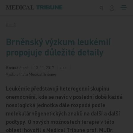
Přeskočit na obsah
Domů
Brněnský výzkum leukémií
propojuje důležité detaily
8 minut čtení
13. 11. 2017
uza
Vyšlo v titulu
Medical Tribune
Leukémie představují heterogenní skupinu
onemocnění, kde se navíc v poslední době každá
nosologická jednotka dále rozpadá podle
molekulárněgenetických znaků na další a další
podtypy. O nových možnostech terapie v této
oblasti hovořil s Medical Tribune prof. MUDr.