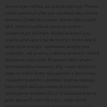
Ono se to jen neříká, ale je to skutečností. Pokrok
nastal vlastně již před více než deseti lety, možná
dokonce již před lety dvaceti. Máme řadu nových
léků, které jsou přesně cíleny na změny v
leukemických buňkách. Buňky leukémií jsou
snadno přístupné z periferní krve i kostní dřeně,
takže jejich analýzy i opakované analýzy jsou
snadnější, než je tomu u většiny solidních nádorů.
Dokážeme vyléčit přes 90 procent dětí s akutní
lymfoblastickou leukémií, díky novým lékům žijí
zcela normální životy naši pacienti s chronickou
myeloidní leukémií, v poslední době se objevuje
řada nových léků pro nemocné s chronickou
lymfocytární leukémií (CLL). V současné době se
počet pacientů, kteří žijí s CLL, zvýšil téměř
trojnásobně oproti době před dvaceti lety, což je