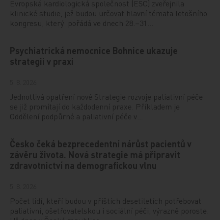
Evropská kardiologická společnost (ESC) zveřejnila
klinické studie, jež budou určovat hlavní témata letošního
kongresu, který pořádá ve dnech 28.–31…
Psychiatrická nemocnice Bohnice ukazuje
strategii v praxi
5. 8. 2026
Jednotlivá opatření nové Strategie rozvoje paliativní péče
se již promítají do každodenní praxe. Příkladem je
Oddělení podpůrné a paliativní péče v…
Česko čeká bezprecedentní nárůst pacientů v
závěru života. Nová strategie má připravit
zdravotnictví na demografickou vlnu
5. 8. 2026
Počet lidí, kteří budou v příštích desetiletích potřebovat
paliativní, ošetřovatelskou i sociální péči, výrazně poroste.