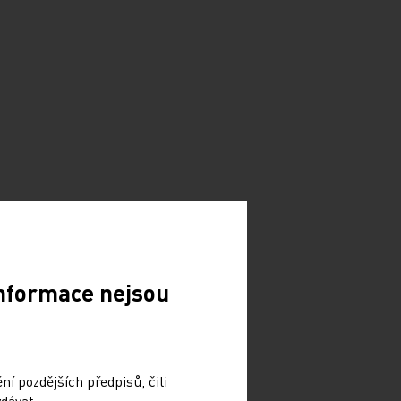
Informace nejsou
í pozdějších předpisů, čili
dávat.