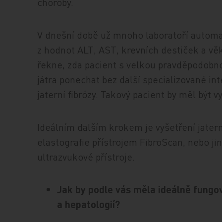
choroby.
V dnešní době už mnoho laboratoří automat
z hodnot ALT, AST, krevních destiček a vě
řekne, zda pacient s velkou pravděpodobn
játra ponechat bez další specializované in
jaterní fibrózy. Takový pacient by měl být v
Ideálním dalším krokem je vyšetření jatern
elastografie přístrojem FibroScan, nebo 
ultrazvukové přístroje.
Jak by podle vás měla ideálně fungo
a hepatologií?