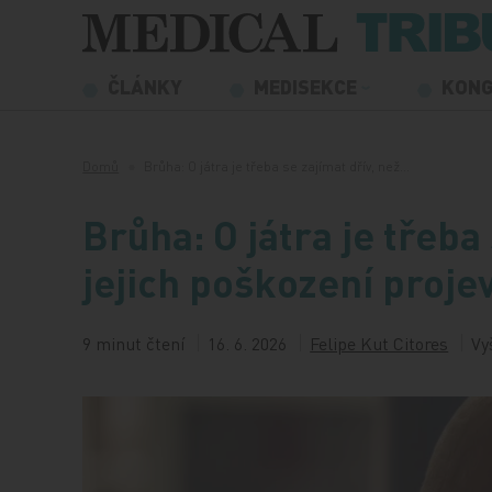
Přeskočit na obsah
ČLÁNKY
MEDISEKCE
KON
Domů
Brůha: O játra je třeba se zajímat dřív, než…
Brůha: O játra je třeba
jejich poškození projev
9 minut čtení
16. 6. 2026
Felipe Kut Citores
Vy