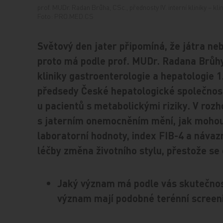
prof. MUDr. Radan Brůha, CSc., přednosty IV. interní kliniky – k
Foto: PRO.MED.CS
Světový den jater připomíná, že játra ne
proto má podle prof. MUDr. Radana Brůhy, 
kliniky gastroenterologie a hepatologie 
předsedy České hepatologické společnos
u pacientů s metabolickými riziky. V rozh
s jaterním onemocněním mění, jak moho
laboratorní hodnoty, index FIB-4 a návaz
léčby změna životního stylu, přestože se
Jaký význam má podle vás skutečnost
význam mají podobné terénní screeni