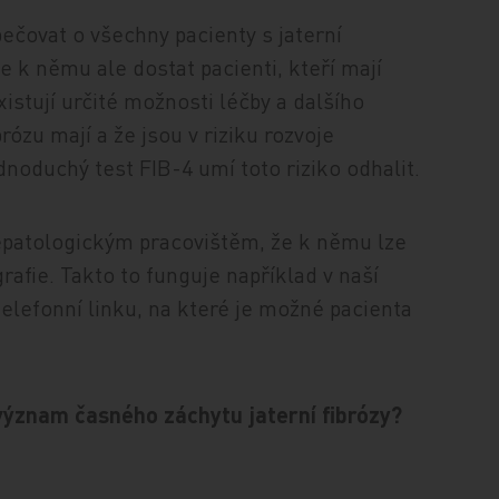
čovat o všechny pacienty s jaterní
e k němu ale dostat pacienti, kteří mají
existují určité možnosti léčby a dalšího
rózu mají a že jsou v riziku rozvoje
noduchý test FIB-4 umí toto riziko odhalit.
hepatologickým pracovištěm, že k němu lze
grafie. Takto to funguje například v naší
lefonní linku, na které je možné pacienta
 význam časného záchytu jaterní fibrózy?