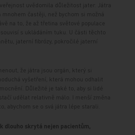
veřejnost uvědomila důležitost jater. Játra
ena mnohem častěji, než bychom si možná
ávě na to, že až třetina světové populace
souvisí s ukládáním tuku. U části těchto
nětu, jaterní fibrózy, pokročilé jaterní
out, že játra jsou orgán, který si
noduchá vyšetření, která mohou odhalit
mocnění. Důležité je také to, aby si lidé
 stačí udělat relativně málo. I menší změna
, abychom se o svá játra lépe starali.
ak dlouho skrytá nejen pacientům,