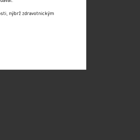
osti, nýbrž zdravotnickým