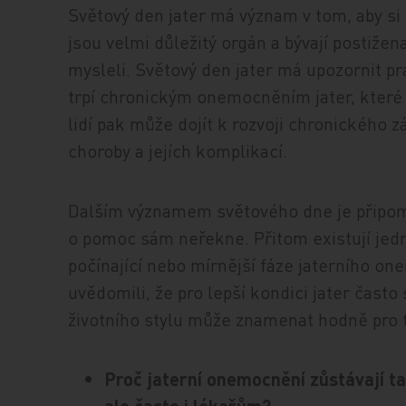
Světový den jater má význam v tom, aby si 
jsou velmi důležitý orgán a bývají postiž
mysleli. Světový den jater má upozornit pr
trpí chronickým onemocněním jater, které 
lidí pak může dojít k rozvoji chronického zá
choroby a jejích komplikací.
Dalším významem světového dne je připomen
o pomoc sám neřekne. Přitom existují jed
počínající nebo mírnější fáze jaterního one
uvědomili, že pro lepší kondici jater často
životního stylu může znamenat hodně pro to
Proč jaterní onemocnění zůstávají t