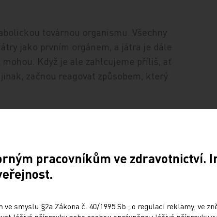
etabolickou továrnou organismu. Všechny
 játry jako prvním orgánem, a játra je dále
k mohou. Když je ale zahlcujeme příliš, ať
 jinak, začnou reagovat způsobem, který
ale příznak, který patří k mnoha chorobám,
ní jsme občas všichni. Samotná únava
 Jaterní onemocnění se může odhalit
orným pracovníkům ve zdravotnictví. 
nická jaterní choroba nemusí vždy vést
veřejnost.
 ve smyslu §2a Zákona č. 40/1995 Sb., o regulaci reklamy, ve zněn
běžných krevních vyšetřeních a dalších
at léčivé přípravky nebo osobou oprávněnou léčivé přípravky vy