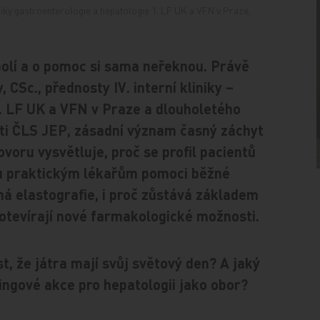
liniky gastroenterologie a hepatologie 1. LF UK a VFN v Praze,
bolí a o pomoc si sama neřeknou. Právě
CSc., přednosty IV. interní kliniky –
1. LF UK a VFN v Praze a dlouholetého
ti ČLS JEP, zásadní význam časný záchyt
ovoru vysvětluje, proč se profil pacientů
u praktickým lékařům pomoci běžné
ná elastografie, i proč zůstává základem
 otevírají nové farmakologické možnosti.
, že játra mají svůj světový den? A jaký
ngové akce pro hepatologii jako obor?