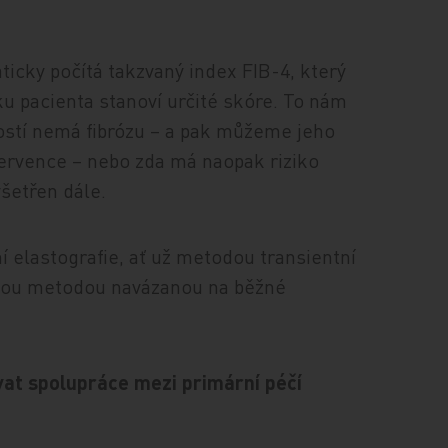
icky počítá takzvaný index FIB-4, který
ku pacienta stanoví určité skóre. To nám
ostí nemá fibrózu – a pak můžeme jeho
tervence – nebo zda má naopak riziko
yšetřen dále.
í elastografie, ať už metodou transientní
jinou metodou navázanou na běžné
vat spolupráce mezi primární péčí