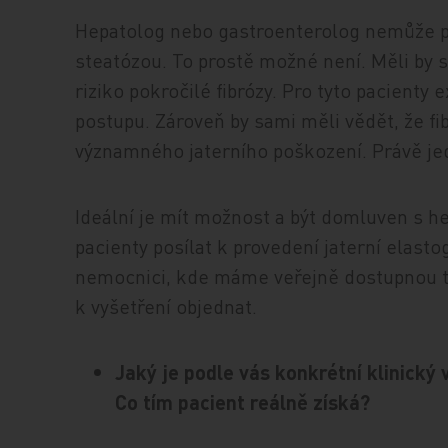
Hepatolog nebo gastroenterolog nemůže pe
steatózou. To prostě možné není. Měli by s
riziko pokročilé fibrózy. Pro tyto pacienty 
postupu. Zároveň by sami měli vědět, že fib
významného jaterního poškození. Právě jed
Ideální je mít možnost a být domluven s 
pacienty posílat k provedení jaterní elasto
nemocnici, kde máme veřejně dostupnou te
k vyšetření objednat.
Jaký je podle vás konkrétní klinický
Co tím pacient reálně získá?