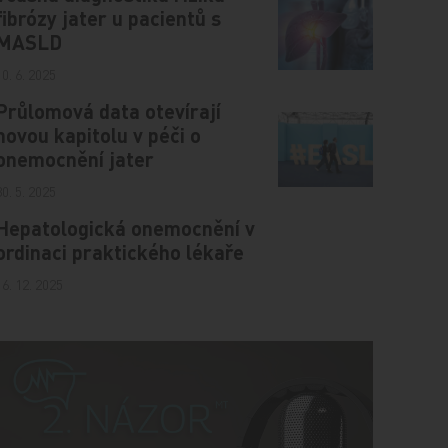
fibrózy jater u pacientů s
MASLD
10. 6. 2025
Průlomová data otevírají
novou kapitolu v péči o
onemocnění jater
30. 5. 2025
Hepatologická onemocnění v
ordinaci praktického lékaře
16. 12. 2025