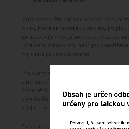
ale často i lékařům?
Játra nebolí. Pracují tiše a tvrdě. Jsou m
živiny, které se vstřebají z potravy, projdou
zpracovávají. Pracují potichu a snaží se, ja
už tukem, alkoholem, nebo jsou postižena
my často příliš nevnímáme.
Projevem může být například únava. To je 
a nemusí jít ani o chorobu, protože unave
proto většinou nikoho k lékaři nepřivede.
Obsah je určen odb
při vyšetření jaterních testů, ale ani chro
určeny pro laickou 
k jejich významnému zvýšení.
Potvrzuji, že jsem odborníkem
Existují ale jednoduché testy založené na 
osobou oprávněnou předepisov