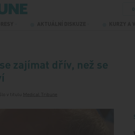
O
GRESY
AKTUÁLNÍ DISKUZE
KURZY A 
 se zajímat dřív, než se
í
šlo v titulu
Medical Tribune