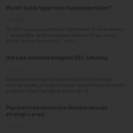
Má mít každý hypertonik hypolipidemikum?
10. 4. 2026
Na XXIV. sympoziu arteriální hypertenze, které se konalo
1. dubna 2026 na Novoměstské radnici v Praze, uvedl
MUDr. Martin Šatný, Ph.D., ze III.…
Hot Line letošního kongresu ESC odhaleny
6. 8. 2026
Evropská kardiologická společnost (ESC) zveřejnila
klinické studie, jež budou určovat hlavní témata letošního
kongresu, který pořádá ve dnech 28.–31…
Psychiatrická nemocnice Bohnice ukazuje
strategii v praxi
5. 8. 2026