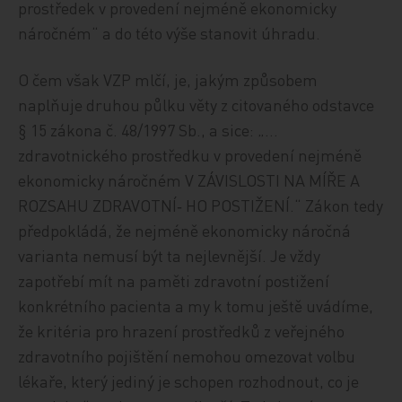
prostředek v provedení nejméně ekonomicky
náročném“ a do této výše stanovit úhradu.
O čem však VZP mlčí, je, jakým způsobem
naplňuje druhou půlku věty z citovaného odstavce
§ 15 zákona č. 48/1997 Sb., a sice: „…
zdravotnického prostředku v provedení nejméně
ekonomicky náročném V ZÁVISLOSTI NA MÍŘE A
ROZSAHU ZDRAVOTNÍ‑ HO POSTIŽENÍ.“ Zákon tedy
předpokládá, že nejméně ekonomicky náročná
varianta nemusí být ta nejlevnější. Je vždy
zapotřebí mít na paměti zdravotní postižení
konkrétního pacienta a my k tomu ještě uvádíme,
že kritéria pro hrazení prostředků z veřejného
zdravotního pojištění nemohou omezovat volbu
lékaře, který jediný je schopen rozhodnout, co je