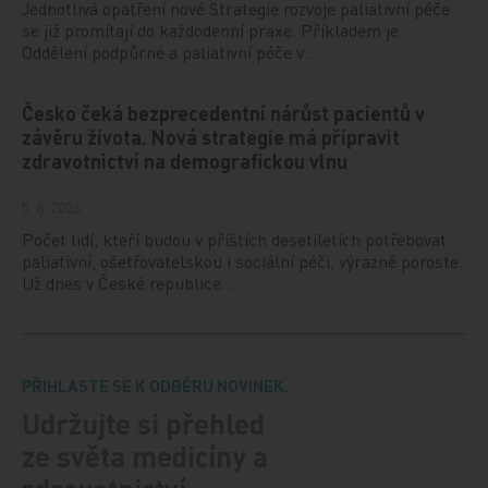
Jednotlivá opatření nové Strategie rozvoje paliativní péče
se již promítají do každodenní praxe. Příkladem je
Oddělení podpůrné a paliativní péče v…
Česko čeká bezprecedentní nárůst pacientů v
závěru života. Nová strategie má připravit
zdravotnictví na demografickou vlnu
5. 8. 2026
Počet lidí, kteří budou v příštích desetiletích potřebovat
paliativní, ošetřovatelskou i sociální péči, výrazně poroste.
Už dnes v České republice…
PŘIHLASTE SE K ODBĚRU NOVINEK.
Udržujte si přehled
ze světa medicíny a