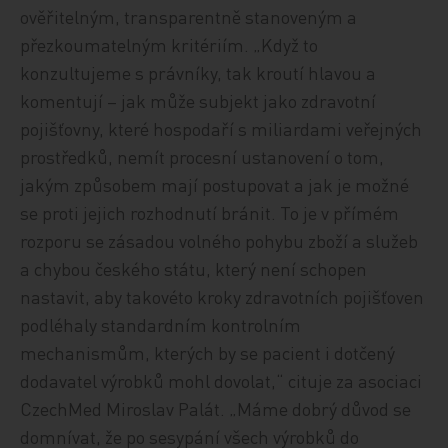
ověřitelným, transparentně stanoveným a
přezkoumatelným kritériím. „Když to
konzultujeme s právníky, tak kroutí hlavou a
komentují – jak může subjekt jako zdravotní
pojišťovny, které hospodaří s miliardami veřejných
prostředků, nemít procesní ustanovení o tom,
jakým způsobem mají postupovat a jak je možné
se proti jejich rozhodnutí bránit. To je v přímém
rozporu se zásadou volného pohybu zboží a služeb
a chybou českého státu, který není schopen
nastavit, aby takovéto kroky zdravotních pojišťoven
podléhaly standardním kontrolním
mechanismům, kterých by se pacient i dotčený
dodavatel výrobků mohl dovolat,“ cituje za asociaci
CzechMed Miroslav Palát. „Máme dobrý důvod se
domnívat, že po sesypání všech výrobků do