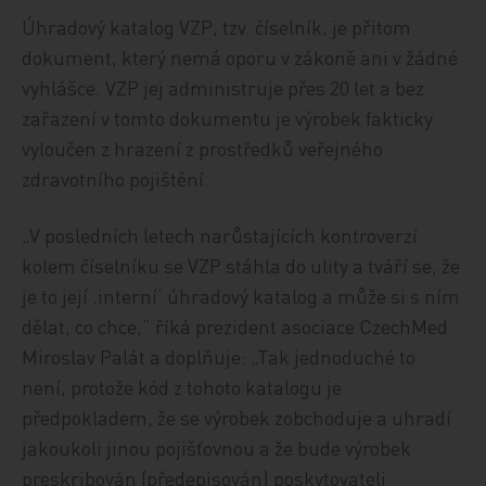
Úhradový katalog VZP, tzv. číselník, je přitom
dokument, který nemá oporu v zákoně ani v žádné
vyhlášce. VZP jej administruje přes 20 let a bez
zařazení v tomto dokumentu je výrobek fakticky
vyloučen z hrazení z prostředků veřejného
zdravotního pojištění.
„V posledních letech narůstajících kontroverzí
kolem číselníku se VZP stáhla do ulity a tváří se, že
je to její ‚interní‘ úhradový katalog a může si s ním
dělat, co chce,“ říká prezident asociace CzechMed
Miroslav Palát a doplňuje: „Tak jednoduché to
není, protože kód z tohoto katalogu je
předpokladem, že se výrobek zobchoduje a uhradí
jakoukoli jinou pojišťovnou a že bude výrobek
preskribován (předepisován) poskytovateli