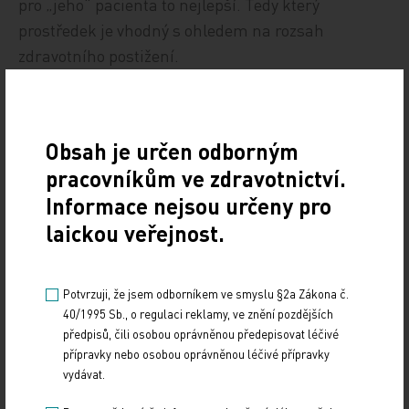
pro „jeho“ pacienta to nejlepší. Tedy který
prostředek je vhodný s ohledem na rozsah
zdravotního postižení.
Přitom použití nejlevnějších výrobků paradoxně
často znamená naopak zvýšení celkových nákladů
Obsah je určen odborným
léčby, protože nejsou dostatečně zohledněny míra
pracovníkům ve zdravotnictví.
a rozsah zdravotního postižení a mohou znamenat
Informace nejsou určeny pro
další komplikace a náklady na léčbu. Zdravotní
laickou veřejnost.
pojišťovna se svými postupy zcela míjí smysl
ustanovení zákona, jak je uvedeno výše.
Potvrzuji, že jsem odborníkem ve smyslu §2a Zákona č.
Pro současnou situaci a výzvu k podání „žádosti o
40/1995 Sb., o regulaci reklamy, ve znění pozdějších
setrvání v úhradovém katalogu“ budeme
předpisů, čili osobou oprávněnou předepisovat léčivé
instruovat členy, aby z důvodu procesní opatrnosti
přípravky nebo osobou oprávněnou léčivé přípravky
vydávat.
podklady VZP poskytli, avšak doložili přesně
formulovanou výhradu vůči tomuto postupu. Přes