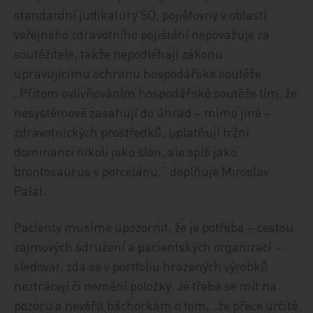
standardní judikatury SD, pojišťovny v oblasti
veřejného zdravotního pojištění nepovažuje za
soutěžitele, takže nepodléhají zákonu
upravujícímu ochranu hospodářské soutěže.
„Přitom ovlivňováním hospodářské soutěže tím, že
nesystémově zasahují do úhrad – mimo jiné –
zdravotnických prostředků, uplatňují tržní
dominanci nikoli jako slon, ale spíš jako
brontosaurus v porcelánu,“ doplňuje Miroslav
Palát.
Pacienty musíme upozornit, že je potřeba – cestou
zájmových sdružení a pacientských organizací –
sledovat, zda se v portfoliu hrazených výrobků
neztrácejí či nemění položky. Je třeba se mít na
pozoru a nevěřit báchorkám o tom, „že přece určitě