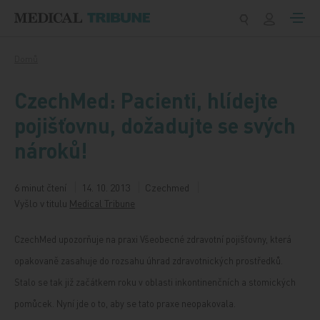
Přeskočit na obsah
Domů
CzechMed: Pacienti, hlídejte
pojišťovnu, dožadujte se svých
nároků!
6 minut čtení
14. 10. 2013
Czechmed
Vyšlo v titulu
Medical Tribune
CzechMed upozorňuje na praxi Všeobecné zdravotní pojišťovny, která
opakovaně zasahuje do rozsahu úhrad zdravotnických prostředků.
Stalo se tak již začátkem roku v oblasti inkontinenčních a stomických
pomůcek. Nyní jde o to, aby se tato praxe neopakovala.