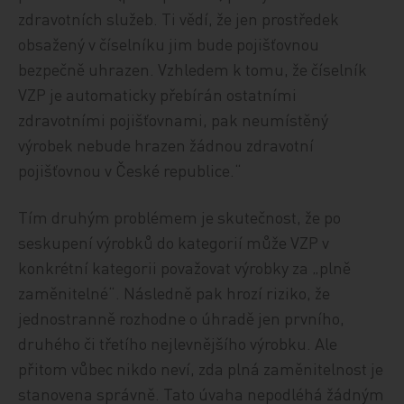
zdravotních služeb. Ti vědí, že jen prostředek
obsažený v číselníku jim bude pojišťovnou
bezpečně uhrazen. Vzhledem k tomu, že číselník
VZP je automaticky přebírán ostatními
zdravotními pojišťovnami, pak neumístěný
výrobek nebude hrazen žádnou zdravotní
pojišťovnou v České republice.“
Tím druhým problémem je skutečnost, že po
seskupení výrobků do kategorií může VZP v
konkrétní kategorii považovat výrobky za „plně
zaměnitelné“. Následně pak hrozí riziko, že
jednostranně rozhodne o úhradě jen prvního,
druhého či třetího nejlevnějšího výrobku. Ale
přitom vůbec nikdo neví, zda plná zaměnitelnost je
stanovena správně. Tato úvaha nepodléhá žádným