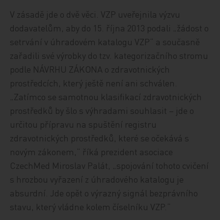
V zásadě jde o dvě věci. VZP uveřejnila výzvu
dodavatelům, aby do 15. října 2013 podali „žádost o
setrvání v úhradovém katalogu VZP“ a současně
zařadili své výrobky do tzv. kategorizačního stromu
podle NÁVRHU ZÁKONA o zdravotnických
prostředcích, který ještě není ani schválen.
„Zatímco se samotnou klasifikací zdravotnických
prostředků by šlo s výhradami souhlasit – jde o
určitou přípravu na spuštění registru
zdravotnických prostředků, které se očekává s
novým zákonem,“ říká prezident asociace
CzechMed Miroslav Palát, „spojování tohoto cvičení
s hrozbou vyřazení z úhradového katalogu je
absurdní. Jde opět o výrazný signál bezprávního
stavu, který vládne kolem číselníku VZP.“