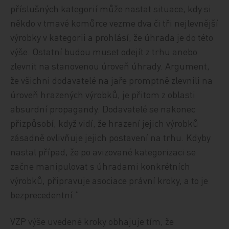
příslušných kategorií může nastat situace, kdy si
někdo v tmavé komůrce vezme dva či tři nejlevnější
výrobky v kategorii a prohlásí, že úhrada je do této
výše. Ostatní budou muset odejít z trhu anebo
zlevnit na stanovenou úroveň úhrady. Argument,
že všichni dodavatelé na jaře promptně zlevnili na
úroveň hrazených výrobků, je přitom z oblasti
absurdní propagandy. Dodavatelé se nakonec
přizpůsobí, když vidí, že hrazení jejich výrobků
zásadně ovlivňuje jejich postavení na trhu. Kdyby
nastal případ, že po avizované kategorizaci se
začne manipulovat s úhradami konkrétních
výrobků, připravuje asociace právní kroky, a to je
bezprecedentní.“
VZP výše uvedené kroky obhajuje tím, že