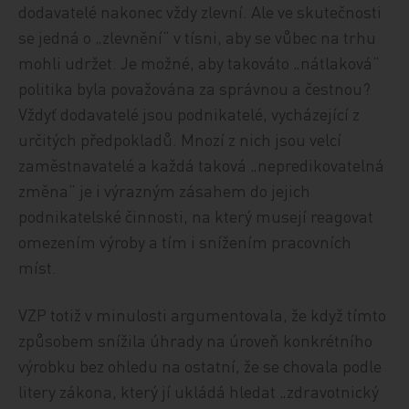
dodavatelé nakonec vždy zlevní. Ale ve skutečnosti
se jedná o „zlevnění“ v tísni, aby se vůbec na trhu
mohli udržet. Je možné, aby takováto „nátlaková“
politika byla považována za správnou a čestnou?
Vždyť dodavatelé jsou podnikatelé, vycházející z
určitých předpokladů. Mnozí z nich jsou velcí
zaměstnavatelé a každá taková „nepredikovatelná
změna“ je i výrazným zásahem do jejich
podnikatelské činnosti, na který musejí reagovat
omezením výroby a tím i snížením pracovních
míst.
VZP totiž v minulosti argumentovala, že když tímto
způsobem snížila úhrady na úroveň konkrétního
výrobku bez ohledu na ostatní, že se chovala podle
litery zákona, který jí ukládá hledat „zdravotnický