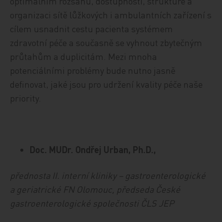
optimálním rozsahu, dostupnosti, struktuře a
organizaci sítě lůžkových i ambulantních zařízení s
cílem usnadnit cestu pacienta systémem
zdravotní péče a současně se vyhnout zbytečným
průtahům a duplicitám. Mezi mnoha
potenciálními problémy bude nutno jasně
definovat, jaké jsou pro udržení kvality péče naše
priority.
Doc. MUDr. Ondřej Urban, Ph.D.,
přednosta II. interní kliniky – gastroenterologické
a geriatrické FN Olomouc, předseda České
gastroenterologické společnosti ČLS JEP