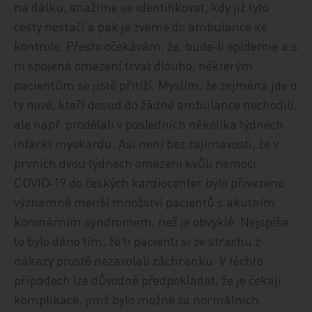
na dálku, snažíme se identifikovat, kdy již tyto
cesty nestačí a pak je zveme do ambulance ke
kontrole. Přesto očekávám, že, bude‑li epidemie a s
ní spojená omezení trvat dlouho, některým
pacientům se jistě přitíží. Myslím, že zejména jde o
ty nové, kteří dosud do žádné ambulance nechodili,
ale např. prodělali v posledních několika týdnech
infarkt myokardu. Asi není bez zajímavosti, že v
prvních dvou týdnech omezení kvůli nemoci
COVID‑19 do českých kardiocenter bylo přivezeno
významně menší množství pacientů s akutním
koronárním syndromem, než je obvyklé. Nejspíše
to bylo dáno tím, že ti pacienti si ze strachu z
nákazy prostě nezavolali záchranku. V těchto
případech lze důvodně předpokládat, že je čekají
komplikace, jimž bylo možné za normálních