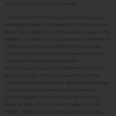
prezident České lékařské komory
Lékařská komora hned na počátku krize vyzvala
ambulantní lékaře, aby nezavírali své ordinace a
aby zůstali k dispozici svým pacientům alespoň na
telefonu. Zároveň jsme vyzvali pacienty, aby omezili
návštěvy u lékařů na nezbytné minimum a aby
nechodili k lékaři bez předchozího telefonického
kontaktu. V současnosti především
komunikujeme s pacienty telefonem, e‑maily či
přes nejrůznější mobilní aplikace. Provádíme
urgentní vyšetření a zákroky. Ostatní musí počkat.
Jistě, není to kvalitní medicína a je jasné, že v
takto nouzovém režimu nemůže zdravotnictví
fungovat příliš dlouho. Zatím to však musíme
vydržet. Nemáme jinou možnost. Nemocný lékař,