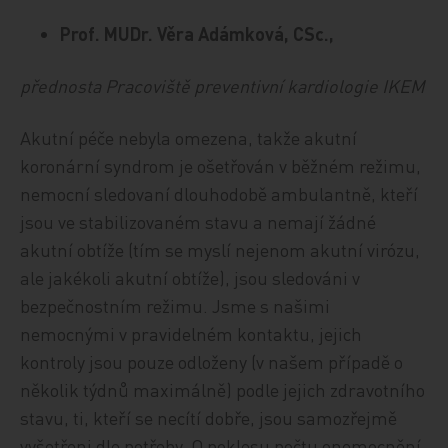
Prof. MUDr. Věra Adámková, CSc.,
přednosta Pracoviště preventivní kardiologie IKEM
Akutní péče nebyla omezena, takže akutní
koronární syndrom je ošetřován v běžném režimu,
nemocní sledovaní dlouhodobě ambulantně, kteří
jsou ve stabilizovaném stavu a nemají žádné
akutní obtíže (tím se myslí nejenom akutní virózu,
ale jakékoli akutní obtíže), jsou sledováni v
bezpečnostním režimu. Jsme s našimi
nemocnými v pravidelném kontaktu, jejich
kontroly jsou pouze odloženy (v našem případě o
několik týdnů maximálně) podle jejich zdravotního
stavu, ti, kteří se necítí dobře, jsou samozřejmě
vyšetřeni dle potřeby. O poklesu počtu onemocnění