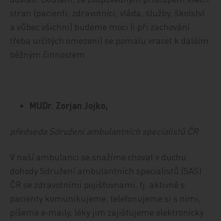
stran (pacienti, zdravotníci, vláda, služby, školství
a vůbec všichni) budeme moci (i při zachování
třeba určitých omezení) se pomalu vracet k dalším
běžným činnostem.
MUDr. Zorjan Jojko,
předseda Sdružení ambulantních specialistů ČR
V naší ambulanci se snažíme chovat v duchu
dohody Sdružení ambulantních specialistů (SAS)
ČR se zdravotními pojišťovnami, tj. aktivně s
pacienty komunikujeme, telefonujeme si s nimi,
píšeme e‑maily, léky jim zajišťujeme elektronicky