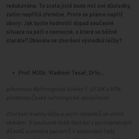
redukována. To zcela jistě bude mít své důsledky,
zatím nepříliš zřetelné. Proto se ptáme napříč
obory: Jak byste hodnotili dopad současné
situace na péči o nemocné, o které se běžně
staráte? Obáváte se zhoršení výsledků léčby?
Prof. MUDr. Vladimír Tesař, DrSc.,
přednosta Nefrologické kliniky 1. LF UK a VFN,
předseda České nefrologické společnosti
Zhoršení kvality léčby a jejích výsledků se určitě
obávám. V současné době dochází z pochopitelných
důvodů u mnoha pacientů k posouvání řady