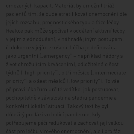
omezených kapacit. Materiál by umožnil triáž
pacientů tím, že bude stratifikovat onemocnění dle
jejich rozsahu, prognostického typu a fáze léčby.
Reakce pak může spočívat v oddálení aktivní léčby,
v jejím zjednodušení, v náhradě jiným postupem,
či dokonce v jejím zrušení. Léčba je definována
jako urgentní („emergency“ – například nádory s
život ohrožujícím krvácením), odložitelná o šest
týdnů („high priority“), o tři měsíce („intermediate
priority“) a o šest měsíců („low priority“). To vše
připraví lékařům určité vodítko, jak postupovat,
pochopitelně v závislosti na stadiu pandemie a
konkrétní lokální situaci. Takový text by byl
důležitý pro fázi vrcholící pandemie, kdy
potřebujeme péči redukovat a zachovat její velkou
část pro léčbu virového onemocnění, ale i pro fázi