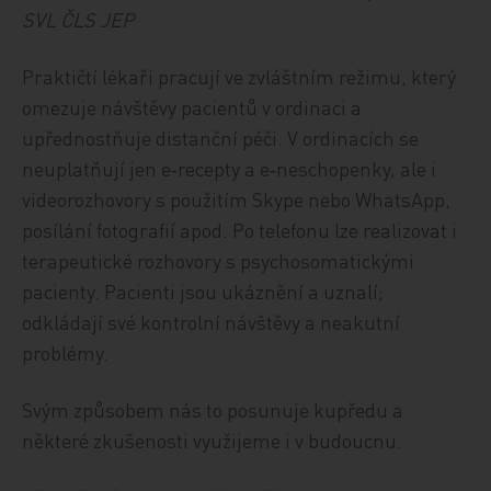
SVL ČLS JEP
Praktičtí lékaři pracují ve zvláštním režimu, který
omezuje návštěvy pacientů v ordinaci a
upřednostňuje distanční péči. V ordinacích se
neuplatňují jen e‑recepty a e‑neschopenky, ale i
videorozhovory s použitím Skype nebo WhatsApp,
posílání fotografií apod. Po telefonu lze realizovat i
terapeutické rozhovory s psychosomatickými
pacienty. Pacienti jsou ukáznění a uznalí;
odkládají své kontrolní návštěvy a neakutní
problémy.
Svým způsobem nás to posunuje kupředu a
některé zkušenosti využijeme i v budoucnu.