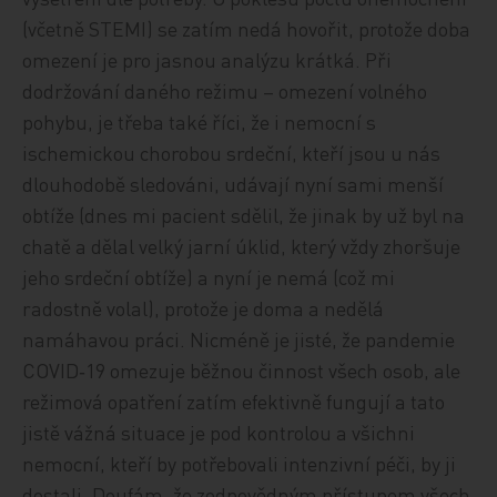
(včetně STEMI) se zatím nedá hovořit, protože doba
omezení je pro jasnou analýzu krátká. Při
dodržování daného režimu – omezení volného
pohybu, je třeba také říci, že i nemocní s
ischemickou chorobou srdeční, kteří jsou u nás
dlouhodobě sledováni, udávají nyní sami menší
obtíže (dnes mi pacient sdělil, že jinak by už byl na
chatě a dělal velký jarní úklid, který vždy zhoršuje
jeho srdeční obtíže) a nyní je nemá (což mi
radostně volal), protože je doma a nedělá
namáhavou práci. Nicméně je jisté, že pandemie
COVID‑19 omezuje běžnou činnost všech osob, ale
režimová opatření zatím efektivně fungují a tato
jistě vážná situace je pod kontrolou a všichni
nemocní, kteří by potřebovali intenzivní péči, by ji
dostali. Doufám, že zodpovědným přístupem všech