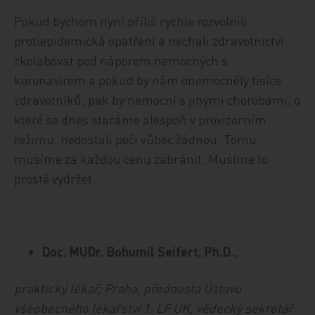
Pokud bychom nyní příliš rychle rozvolnili
protiepidemická opatření a nechali zdravotnictví
zkolabovat pod náporem nemocných s
koronavirem a pokud by nám onemocněly tisíce
zdravotníků, pak by nemocní s jinými chorobami, o
které se dnes staráme alespoň v provizorním
režimu, nedostali péči vůbec žádnou. Tomu
musíme za každou cenu zabránit. Musíme to
prostě vydržet.
Doc. MUDr. Bohumil Seifert, Ph.D.,
praktický lékař, Praha, přednosta Ústavu
všeobecného lékařství 1. LF UK, vědecký sekretář