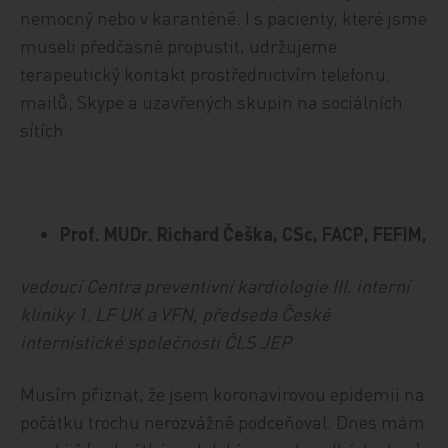
nemocný nebo v karanténě. I s pacienty, které jsme
museli předčasně propustit, udržujeme
terapeutický kontakt prostřednictvím telefonu,
mailů, Skype a uzavřených skupin na sociálních
sítích.
Prof. MUDr. Richard Češka, CSc, FACP, FEFIM,
vedoucí Centra preventivní kardiologie III. interní
kliniky 1. LF UK a VFN, předseda České
internistické společnosti ČLS JEP
Musím přiznat, že jsem koronavirovou epidemii na
počátku trochu nerozvážně podceňoval. Dnes mám