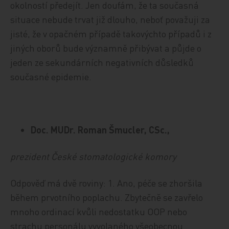
okolností předejít. Jen doufám, že ta současná
situace nebude trvat již dlouho, neboť považuji za
jisté, že v opačném případě takovýchto případů i z
jiných oborů bude významně přibývat a půjde o
jeden ze sekundárních negativních důsledků
současné epidemie.
Doc. MUDr. Roman Šmucler, CSc.,
prezident České stomatologické komory
Odpověď má dvě roviny: 1. Ano, péče se zhoršila
během prvotního poplachu. Zbytečně se zavřelo
mnoho ordinací kvůli nedostatku OOP nebo
strachu personálu vyvolaného všeobecnou