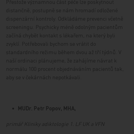
Přestože významnou část péče lze poskytnout
distančně, postupně se nám hromadí odložené
dispenzární kontroly. Odkládáme prevenci včetně
screeningu. Psychicky méně odolným pacientům
začíná chybět kontakt s lékařem, na který byli
zvyklí. Potřebovali bychom se vrátit do
standardního režimu během dvou až tří týdnů. V
naší ordinaci plánujeme, že zahájíme návrat k
normálu 100 procent objednáváním pacientů tak,
aby se v čekárnách nepotkávali.
MUDr. Petr Popov, MHA,
primář Kliniky adiktologie 1. LF UK a VFN