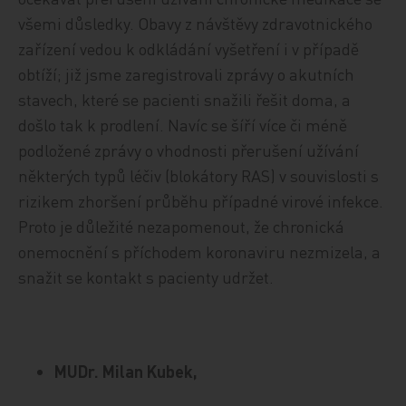
všemi důsledky. Obavy z návštěvy zdravotnického
zařízení vedou k odkládání vyšetření i v případě
obtíží; již jsme zaregistrovali zprávy o akutních
stavech, které se pacienti snažili řešit doma, a
došlo tak k prodlení. Navíc se šíří více či méně
podložené zprávy o vhodnosti přerušení užívání
některých typů léčiv (blokátory RAS) v souvislosti s
rizikem zhoršení průběhu případné virové infekce.
Proto je důležité nezapomenout, že chronická
onemocnění s příchodem koronaviru nezmizela, a
snažit se kontakt s pacienty udržet.
MUDr. Milan Kubek,