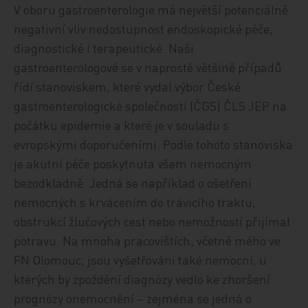
V oboru gastroenterologie má největší potenciálně
negativní vliv nedostupnost endoskopické péče,
diagnostické i terapeutické. Naši
gastroenterologové se v naprosté většině případů
řídí stanoviskem, které vydal výbor České
gastroenterologické společnosti (ČGS) ČLS JEP na
počátku epidemie a které je v souladu s
evropskými doporučeními. Podle tohoto stanoviska
je akutní péče poskytnuta všem nemocným
bezodkladně. Jedná se například o ošetření
nemocných s krvácením do trávicího traktu,
obstrukcí žlučových cest nebo nemožností přijímat
potravu. Na mnoha pracovištích, včetně mého ve
FN Olomouc, jsou vyšetřováni také nemocní, u
kterých by zpoždění diagnózy vedlo ke zhoršení
prognózy onemocnění – zejména se jedná o