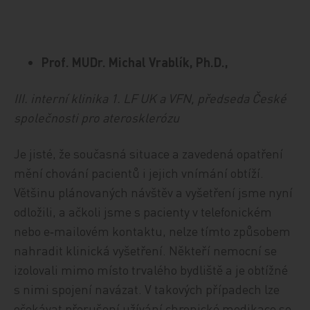
Prof. MUDr. Michal Vrablík, Ph.D.,
III. interní klinika 1. LF UK a VFN, předseda České
společnosti pro aterosklerózu
Je jisté, že současná situace a zavedená opatření
mění chování pacientů i jejich vnímání obtíží.
Většinu plánovaných návštěv a vyšetření jsme nyní
odložili, a ačkoli jsme s pacienty v telefonickém
nebo e‑mailovém kontaktu, nelze tímto způsobem
nahradit klinická vyšetření. Někteří nemocní se
izolovali mimo místo trvalého bydliště a je obtížné
s nimi spojení navázat. V takových případech lze
očekávat přerušení užívání chronické medikace se