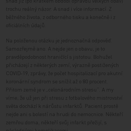
snad již (po krátkém období opravdu velkých obav)
trochu reálný názor. A snad i více informací. Z
běžného života, z odborného tisku a konečně i z
oficiálních údajů.
Na položenou otázku je jednoznačná odpověď.
Samozřejmě ano. A nejde jen o obavu, je to
pravděpodobnost hraničící s jistotou. Bohužel
přicházejí z některých zemí, výrazně postižených
COVID‑19, zprávy, že počet hospitalizací pro akutní
koronární syndrom se snížil až o 80 procent.
Přitom země je v „celonárodním stresu“. A my
víme, že už jen při stresu z fotbalového mistrovství
světa dochází k nárůstu infarktů. Pacient prostě
nejde ani s bolestí na hrudi do nemocnice. Někteří
zemřou doma, někteří svůj infarkt přežijí, s
následnými komplikacemi.