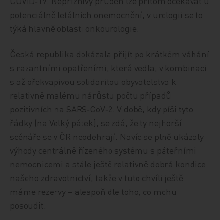
COVID‑19. Nepříznivý průběh lze přitom očekávat u
potenciálně letálních onemocnění, v urologii se to
týká hlavně oblasti onkourologie.
Česká republika dokázala přijít po krátkém váhání
s razantními opatřeními, která vedla, v kombinaci
s až překvapivou solidaritou obyvatelstva k
relativně malému nárůstu počtu případů
pozitivních na SARS‑CoV‑2. V době, kdy píši tyto
řádky (na Velký pátek), se zdá, že ty nejhorší
scénáře se v ČR neodehrají. Navíc se plně ukázaly
výhody centrálně řízeného systému s páteřními
nemocnicemi a stále ještě relativně dobrá kondice
našeho zdravotnictví, takže v tuto chvíli ještě
máme rezervy – alespoň dle toho, co mohu
posoudit.