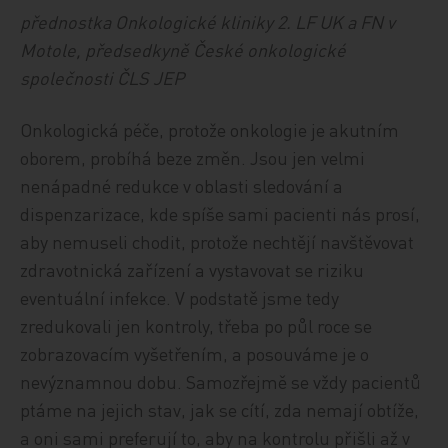
přednostka Onkologické kliniky 2. LF UK a FN v
Motole, předsedkyně České onkologické
společnosti ČLS JEP
Onkologická péče, protože onkologie je akutním
oborem, probíhá beze změn. Jsou jen velmi
nenápadné redukce v oblasti sledování a
dispenzarizace, kde spíše sami pacienti nás prosí,
aby nemuseli chodit, protože nechtějí navštěvovat
zdravotnická zařízení a vystavovat se riziku
eventuální infekce. V podstatě jsme tedy
zredukovali jen kontroly, třeba po půl roce se
zobrazovacím vyšetřením, a posouváme je o
nevýznamnou dobu. Samozřejmě se vždy pacientů
ptáme na jejich stav, jak se cítí, zda nemají obtíže,
a oni sami preferují to, aby na kontrolu přišli až v