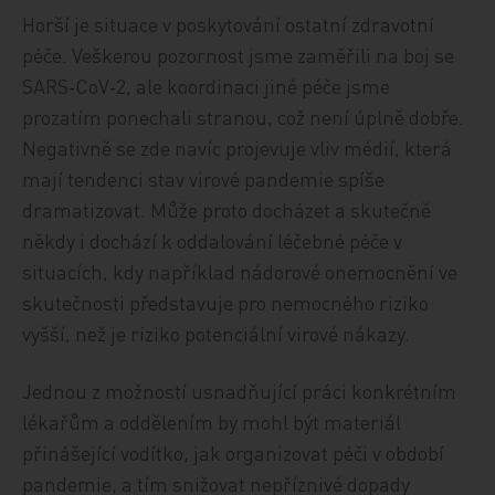
Horší je situace v poskytování ostatní zdravotní
péče. Veškerou pozornost jsme zaměřili na boj se
SARS‑CoV‑2, ale koordinaci jiné péče jsme
prozatím ponechali stranou, což není úplně dobře.
Negativně se zde navíc projevuje vliv médií, která
mají tendenci stav virové pandemie spíše
dramatizovat. Může proto docházet a skutečně
někdy i dochází k oddalování léčebné péče v
situacích, kdy například nádorové onemocnění ve
skutečnosti představuje pro nemocného riziko
vyšší, než je riziko potenciální virové nákazy.
Jednou z možností usnadňující práci konkrétním
lékařům a oddělením by mohl být materiál
přinášející vodítko, jak organizovat péči v období
pandemie, a tím snižovat nepříznivé dopady