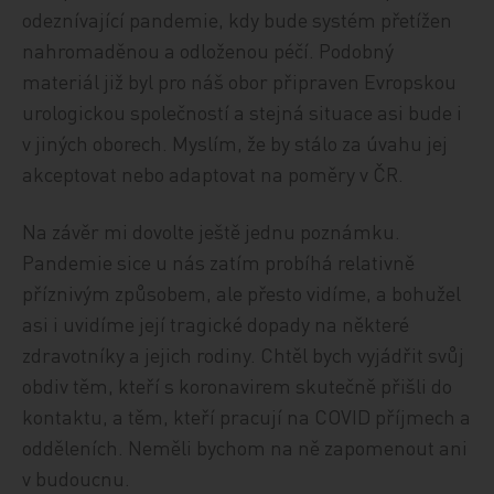
odeznívající pandemie, kdy bude systém přetížen
nahromaděnou a odloženou péčí. Podobný
materiál již byl pro náš obor připraven Evropskou
urologickou společností a stejná situace asi bude i
v jiných oborech. Myslím, že by stálo za úvahu jej
akceptovat nebo adaptovat na poměry v ČR.
Na závěr mi dovolte ještě jednu poznámku.
Pandemie sice u nás zatím probíhá relativně
příznivým způsobem, ale přesto vidíme, a bohužel
asi i uvidíme její tragické dopady na některé
zdravotníky a jejich rodiny. Chtěl bych vyjádřit svůj
obdiv těm, kteří s koronavirem skutečně přišli do
kontaktu, a těm, kteří pracují na COVID příjmech a
odděleních. Neměli bychom na ně zapomenout ani
v budoucnu.