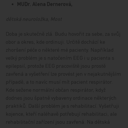
MUDr. Alena Dernerová,
dětská neuroložka, Most
Doba je skutečně zlá. Budu hovořit za sebe, za svůj
obor a okres, kde ordinuji. Určitě dochází ke
zhoršení péče o některé mé pacienty. Například
velký problém je s natočením EEG i u pacienta s
epilepsií, protože EEG pracoviště jsou prostě
zavřená a vyšetření lze provést jen v nejakutnějším
případě, a to navíc musí mít pacient respirátor.
Kde sežene normální občan respirátor, když
dodnes jsou špatně vybaveny ordinace některých
praktiků. Další problém je s rehabilitací. Vyšetřuji
kojence, kteří naléhavě potřebují rehabilitaci, ale
rehabilitační zařízení jsou zavřená. Na dětská