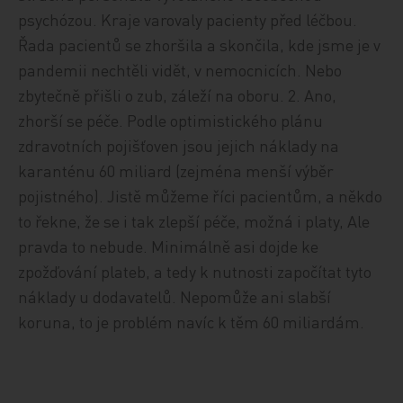
psychózou. Kraje varovaly pacienty před léčbou.
Řada pacientů se zhoršila a skončila, kde jsme je v
pandemii nechtěli vidět, v nemocnicích. Nebo
zbytečně přišli o zub, záleží na oboru. 2. Ano,
zhorší se péče. Podle optimistického plánu
zdravotních pojišťoven jsou jejich náklady na
karanténu 60 miliard (zejména menší výběr
pojistného). Jistě můžeme říci pacientům, a někdo
to řekne, že se i tak zlepší péče, možná i platy, Ale
pravda to nebude. Minimálně asi dojde ke
zpožďování plateb, a tedy k nutnosti započítat tyto
náklady u dodavatelů. Nepomůže ani slabší
koruna, to je problém navíc k těm 60 miliardám.