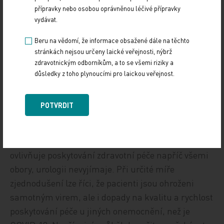
nemají obtíže, nehraje roli.
přípravky nebo osobou oprávněnou léčivé přípravky
vydávat.
Beru na vědomí, že informace obsažené dále na těchto
stránkách nejsou určeny laické veřejnosti, nýbrž
Prof. MUDr. Marek Babjuk, CSc.,
zdravotnickým odborníkům, a to se všemi riziky a
důsledky z toho plynoucími pro laickou veřejnost.
přednosta Urologické kliniky 2. LF UK a FN v
Motole, člen výboru České urologické společnosti
POTVRDIT
ČLS JEP
Koronarovirová pandemie zásadním způsobem
ovlivňuje poskytování zdravotní péče napříč všemi
obory, urologii nevyjímaje. Při určité míře
zjednodušení lze říci, že pacienti jsou ohroženi
samotným virem, ale i dopady na kvalitu a rychlost
poskytování péče u jiných onemocnění, než je