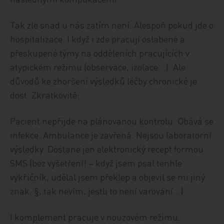
Tak zle snad u nás zatím není. Alespoň pokud jde o
hospitalizace. I když i zde pracují oslabené a
přeskupené týmy na odděleních pracujících v
atypickém režimu (observace, izolace…). Ale
důvodů ke zhoršení výsledků léčby chronické je
dost. Zkratkovitě:
Pacient nepřijde na plánovanou kontrolu. Obává se
infekce. Ambulance je zavřená. Nejsou laboratorní
výsledky. Dostane jen elektronický recept formou
SMS (bez vyšetření! – když jsem psal tenhle
vykřičník, udělal jsem překlep a objevil se mi jiný
znak, §, tak nevím, jestli to není varování…)
I komplement pracuje v nouzovém režimu.