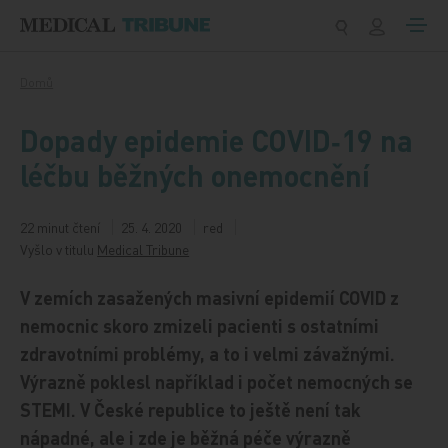
Přeskočit na obsah
Domů
Dopady epidemie COVID‑19 na
léčbu běžných onemocnění
22 minut čtení
25. 4. 2020
red
Vyšlo v titulu
Medical Tribune
V zemích zasažených masivní epidemií COVID z
nemocnic skoro zmizeli pacienti s ostatními
zdravotními problémy, a to i velmi závažnými.
Výrazně poklesl například i počet nemocných se
STEMI. V České republice to ještě není tak
nápadné, ale i zde je běžná péče výrazně