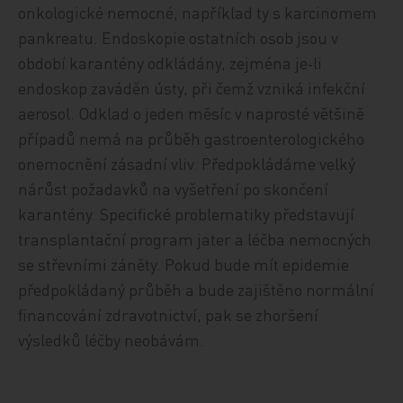
onkologické nemocné, například ty s karcinomem
pankreatu. Endoskopie ostatních osob jsou v
období karantény odkládány, zejména je‑li
endoskop zaváděn ústy, při čemž vzniká infekční
aerosol. Odklad o jeden měsíc v naprosté většině
případů nemá na průběh gastroenterologického
onemocnění zásadní vliv. Předpokládáme velký
nárůst požadavků na vyšetření po skončení
karantény. Specifické problematiky představují
transplantační program jater a léčba nemocných
se střevními záněty. Pokud bude mít epidemie
předpokládaný průběh a bude zajištěno normální
financování zdravotnictví, pak se zhoršení
výsledků léčby neobávám.