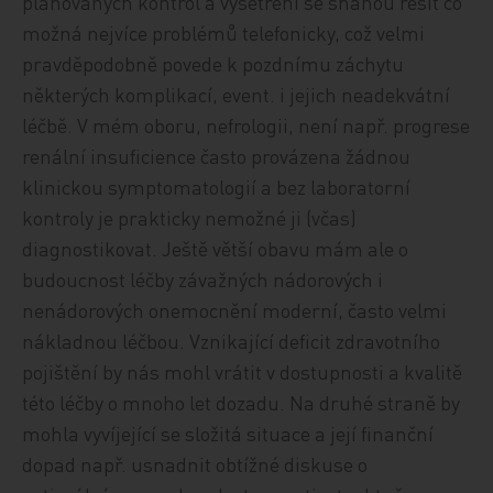
plánovaných kontrol a vyšetření se snahou řešit co
možná nejvíce problémů telefonicky, což velmi
pravděpodobně povede k pozdnímu záchytu
některých komplikací, event. i jejich neadekvátní
léčbě. V mém oboru, nefrologii, není např. progrese
renální insuficience často provázena žádnou
klinickou symptomatologií a bez laboratorní
kontroly je prakticky nemožné ji (včas)
diagnostikovat. Ještě větší obavu mám ale o
budoucnost léčby závažných nádorových i
nenádorových onemocnění moderní, často velmi
nákladnou léčbou. Vznikající deficit zdravotního
pojištění by nás mohl vrátit v dostupnosti a kvalitě
této léčby o mnoho let dozadu. Na druhé straně by
mohla vyvíjející se složitá situace a její finanční
dopad např. usnadnit obtížné diskuse o