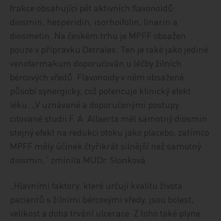
frakce obsahující pět aktivních flavonoidů:
diosmin, hesperidin, isorhoifolin, linarin a
diosmetin. Na českém trhu je MPFF obsažen
pouze v přípravku Detralex. Ten je také jako jediné
venofarmakum doporučován u léčby žilních
bércových vředů. Flavonoidy v něm obsažené
působí synergicky, což potencuje klinický efekt
léku. „V uznávané a doporučenými postupy
citované studii F. A. Allaerta měl samotný diosmin
stejný efekt na redukci otoku jako placebo, zatímco
MPFF měly účinek čtyřikrát silnější než samotný
diosmin,“ zmínila MUDr. Slonková.
„Hlavními faktory, které určují kvalitu života
pacientů s žilními bércovými vředy, jsou bolest,
velikost a doba trvání ulcerace. Z toho také plyne