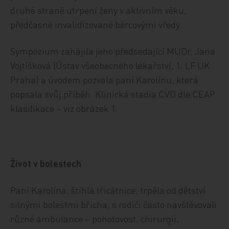
druhé straně utrpení ženy v aktivním věku,
předčasně invalidizované bércovými vředy.
Sympozium zahájila jeho předsedající MUDr. Jana
Vojtíšková (Ústav všeobecného lékařství, 1. LF UK
Praha) a úvodem pozvala paní Karolínu, která
popsala svůj příběh. Klinická stadia CVD dle CEAP
klasifikace – viz obrázek 1.
Život v bolestech
Paní Karolína, štíhlá třicátnice, trpěla od dětství
silnými bolestmi břicha, s rodiči často navštěvovali
různé ambulance – pohotovost, chirurgii,