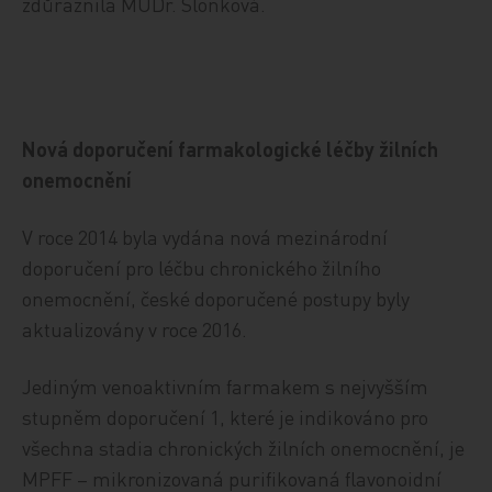
zdůraznila MUDr. Slonková.
Nová doporučení farmakologické léčby žilních
onemocnění
V roce 2014 byla vydána nová mezinárodní
doporučení pro léčbu chronického žilního
onemocnění, české doporučené postupy byly
aktualizovány v roce 2016.
Jediným venoaktivním farmakem s nejvyšším
stupněm doporučení 1, které je indikováno pro
všechna stadia chronických žilních onemocnění, je
MPFF – mikronizovaná purifikovaná flavonoidní