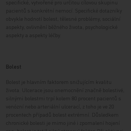
specifické, vytvořené pro určitou cílovou skupinu
pacientů s konkrétní nemocí. Specifické dotazníky
obvykle hodnotí bolest, tělesné problémy, sociální
aspekty, ovlivnění běžného života, psychologické
aspekty a aspekty léčby.
Bolest
Bolest je hlavním faktorem snižujícím kvalitu
života. Ulcerace jsou onemocnění značně bolestivé,
silnými bolestmi trpí kolem 80 procent pacientů s
venózní nebo arteriální ulcerací, z toho je ve 20
procentech případů bolest extrémní. Důsledkem
chronické bolesti je mimo jiné i zpomalení hojení
ran, bolest je totiž silný stresový faktor. Při aktivaci