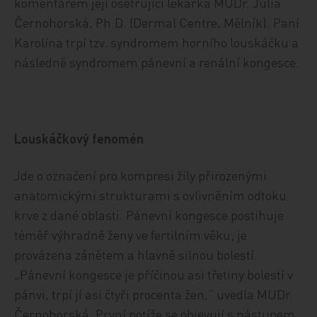
komentářem její ošetřující lékařka MUDr. Júlia
Černohorská, Ph.D. (Dermal Centre, Mělník). Paní
Karolína trpí tzv. syndromem horního louskáčku a
následně syndromem pánevní a renální kongesce.
Louskáčkový fenomén
Jde o označení pro kompresi žíly přirozenými
anatomickými strukturami s ovlivněním odtoku
krve z dané oblasti. Pánevní kongesce postihuje
téměř výhradně ženy ve fertilním věku, je
provázena zánětem a hlavně silnou bolestí.
„Pánevní kongesce je příčinou asi třetiny bolestí v
pánvi, trpí jí asi čtyři procenta žen,“ uvedla MUDr.
Černohorská. První potíže se objevují s nástupem