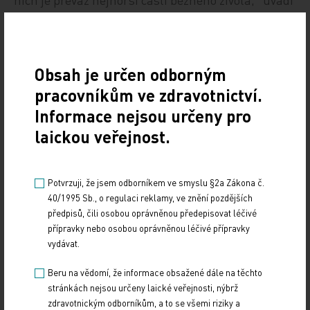
MUDr. Slonková. Různé typy bolesti je nutno brát v
potaz při výběru medikace, při účasti
neuropatických bolestí je nutné užít při léčbě např.
Obsah je určen odborným
tricyklická antidepresiva (amitriptylin) nebo
pracovníkům ve zdravotnictví.
antikonvulziva (karbamazepin). Často bývá
Informace nejsou určeny pro
nezbytné nasadit pacientovi i antidepresiva.
laickou veřejnost.
Potvrzuji, že jsem odborníkem ve smyslu §2a Zákona č.
Bolestí to nekončí
40/1995 Sb., o regulaci reklamy, ve znění pozdějších
předpisů, čili osobou oprávněnou předepisovat léčivé
Chronická bolest není jediným problémem,
přípravky nebo osobou oprávněnou léčivé přípravky
vydávat.
pacienti trpí poruchami spánku, slabostí, únavou.
Zásadním problémem je také zápach z rány, ten
Beru na vědomí, že informace obsažené dále na těchto
vede k omezení sociálních kontaktů až k sociální
stránkách nejsou určeny laické veřejnosti, nýbrž
izolaci. Tímto problémem trpí až polovina
zdravotnickým odborníkům, a to se všemi riziky a