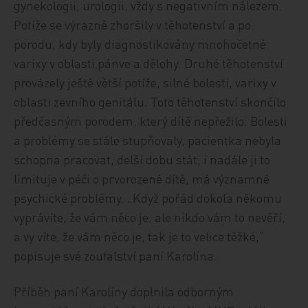
gynekologii, urologii, vždy s negativním nálezem.
Potíže se výrazně zhoršily v těhotenství a po
porodu, kdy byly diagnostikovány mnohočetné
varixy v oblasti pánve a dělohy. Druhé těhotenství
provázely ještě větší potíže, silné bolesti, varixy v
oblasti zevního genitálu. Toto těhotenství skončilo
předčasným porodem, který dítě nepřežilo. Bolesti
a problémy se stále stupňovaly, pacientka nebyla
schopna pracovat, delší dobu stát, i nadále ji to
limituje v péči o prvorozené dítě, má významné
psychické problémy. „Když pořád dokola někomu
vyprávíte, že vám něco je, ale nikdo vám to nevěří,
a vy víte, že vám něco je, tak je to velice těžké,“
popisuje své zoufalství paní Karolína.
Příběh paní Karolíny doplnila odborným