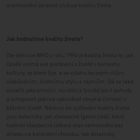
onemocnění výrazně snižuje kvalitu života.
Jak hodnotíme kvalitu života?
Dle definice WHO z roku 1994 je kvalita života to, jak
člověk vnímá své postavení v životě v kontextu
kultury, ve které žije, a ve vztahu ke svým cílům,
očekáváním, životnímu stylu a zájmům. Dá se také
označit jako emoční, sociální a fyzický pocit pohody
a schopnost jedince vykonávat obvyklé činnosti v
běžném životě. Nástroji ke zjišťování kvality života
jsou dotazníky, jak všeobecné (generické), které
hodnotí všeobecně celkový stav nemocného bez
ohledu na konkrétní chorobu, tak dotazníky