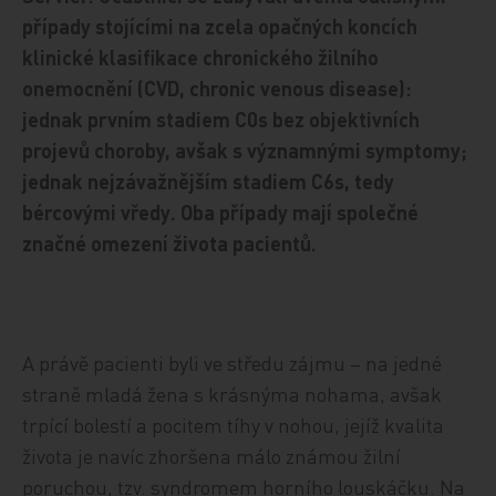
případy stojícími na zcela opačných koncích
klinické klasifikace chronického žilního
onemocnění (CVD, chronic venous disease):
jednak prvním stadiem C0s bez objektivních
projevů choroby, avšak s významnými symptomy;
jednak nejzávažnějším stadiem C6s, tedy
bércovými vředy. Oba případy mají společné
značné omezení života pacientů.
A právě pacienti byli ve středu zájmu – na jedné
straně mladá žena s krásnýma nohama, avšak
trpící bolestí a pocitem tíhy v nohou, jejíž kvalita
života je navíc zhoršena málo známou žilní
poruchou, tzv. syndromem horního louskáčku. Na