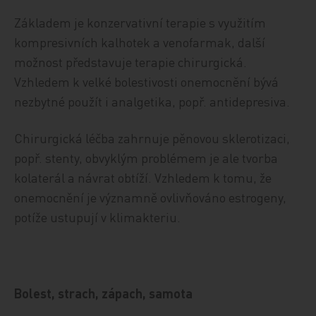
Základem je konzervativní terapie s využitím
kompresivních kalhotek a venofarmak, další
možnost představuje terapie chirurgická.
Vzhledem k velké bolestivosti onemocnění bývá
nezbytné použít i analgetika, popř. antidepresiva.
Chirurgická léčba zahrnuje pěnovou sklerotizaci,
popř. stenty, obvyklým problémem je ale tvorba
kolaterál a návrat obtíží. Vzhledem k tomu, že
onemocnění je významně ovlivňováno estrogeny,
potíže ustupují v klimakteriu.
Bolest, strach, zápach, samota