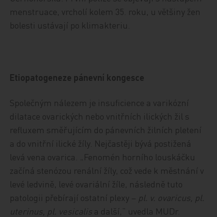
menstruace, vrcholí kolem 35. roku, u většiny žen
bolesti ustávají po klimakteriu.
Etiopatogeneze pánevní kongesce
Společným nálezem je insuficience a varikózní
dilatace ovarických nebo vnitřních ilických žil s
refluxem směřujícím do pánevních žilních pletení
a do vnitřní ilické žíly. Nejčastěji bývá postižená
levá vena ovarica. „Fenomén horního louskáčku
začíná stenózou renální žíly, což vede k městnání v
levé ledvině, levé ovariální žíle, následně tuto
patologii přebírají ostatní plexy –
pl. v. ovaricus, pl.
uterinus, pl. vesicalis
a další,“ uvedla MUDr.