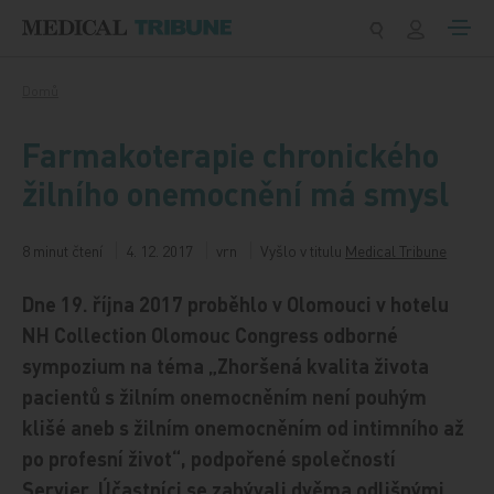
Přeskočit na obsah
Domů
Farmakoterapie chronického
žilního onemocnění má smysl
8 minut čtení
4. 12. 2017
vrn
Vyšlo v titulu
Medical Tribune
Dne 19. října 2017 proběhlo v Olomouci v hotelu
NH Collection Olomouc Congress odborné
sympozium na téma „Zhoršená kvalita života
pacientů s žilním onemocněním není pouhým
klišé aneb s žilním onemocněním od intimního až
po profesní život“, podpořené společností
Servier. Účastníci se zabývali dvěma odlišnými