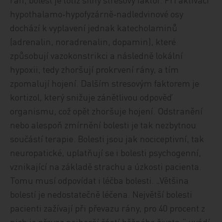
hypothalamo‑hypofyzárně‑nadledvinové osy
dochází k vyplavení jednak katecholaminů
(adrenalin, noradrenalin, dopamin), které
způsobují vazokonstrikci a následně lokální
hypoxii, tedy zhoršují prokrvení rány, a tím
zpomalují hojení. Dalším stresovým faktorem je
kortizol, který snižuje zánětlivou odpověď
organismu, což opět zhoršuje hojení. Odstranění
nebo alespoň zmírnění bolesti je tak nezbytnou
součástí terapie. Bolesti jsou jak nociceptivní, tak
neuropatické, uplatňují se i bolesti psychogenní,
vznikající na základě strachu a úzkosti pacienta.
Tomu musí odpovídat i léčba bolesti. „Většina
bolestí je nedostatečně léčena. Největší bolesti
pacienti zažívají při převazu rány, pro 40 procent z
nich je převaz nejhorší částí běžného života,“ uvádí