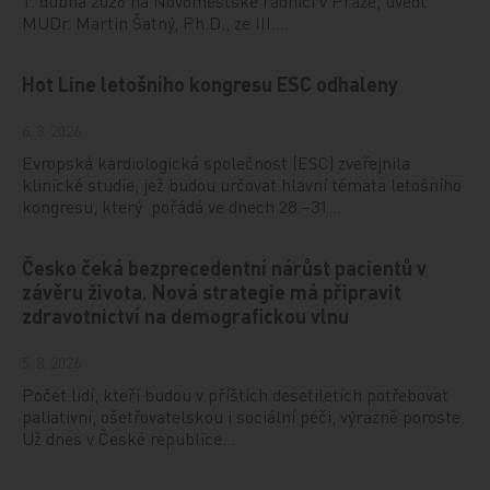
1. dubna 2026 na Novoměstské radnici v Praze, uvedl
MUDr. Martin Šatný, Ph.D., ze III.…
Hot Line letošního kongresu ESC odhaleny
6. 8. 2026
Evropská kardiologická společnost (ESC) zveřejnila
klinické studie, jež budou určovat hlavní témata letošního
kongresu, který pořádá ve dnech 28.–31…
Česko čeká bezprecedentní nárůst pacientů v
závěru života. Nová strategie má připravit
zdravotnictví na demografickou vlnu
5. 8. 2026
Počet lidí, kteří budou v příštích desetiletích potřebovat
paliativní, ošetřovatelskou i sociální péči, výrazně poroste.
Už dnes v České republice…