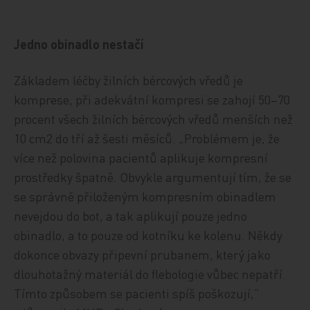
Jedno obinadlo nestačí
Základem léčby žilních bércových vředů je
komprese, při adekvátní kompresi se zahojí 50–70
procent všech žilních bércových vředů menších než
10 cm2 do tří až šesti měsíců. „Problémem je, že
více než polovina pacientů aplikuje kompresní
prostředky špatně. Obvykle argumentují tím, že se
se správně přiloženým kompresním obinadlem
nevejdou do bot, a tak aplikují pouze jedno
obinadlo, a to pouze od kotníku ke kolenu. Někdy
dokonce obvazy připevní prubanem, který jako
dlouhotažný materiál do flebologie vůbec nepatří.
Tímto způsobem se pacienti spíš poškozují,“