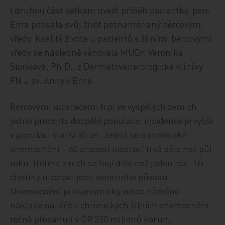
I druhou část setkání uvedl příběh pacientky, paní
Ema popsala svůj život poznamenaný bércovými
vředy. Kvalitě života u pacientů s žilními bércovými
vředy se následně věnovala MUDr. Veronika
Slonková, Ph.D., z Dermatovenerologické kliniky
FN u sv. Anny v Brně.
Bércovými ulceracemi trpí ve vyspělých zemích
jedno procento dospělé populace, incidence je vyšší
v populaci starší 50 let. Jedná se o chronické
onemocnění – 60 procent ulcerací trvá déle než půl
roku, třetina z nich se hojí déle než jeden rok. Tři
čtvrtiny ulcerací jsou venózního původu.
Onemocnění je ekonomicky velice náročné –
náklady na léčbu chronických žilních onemocnění
ročně přesahují v ČR 350 milionů korun,