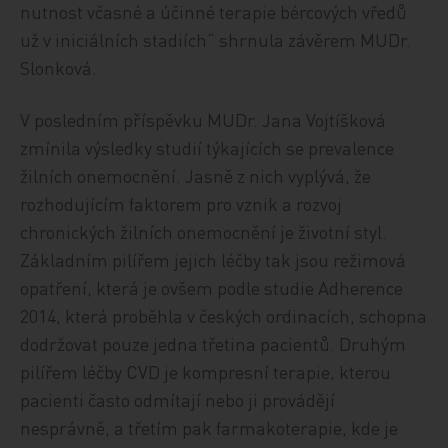
nutnost včasné a účinné terapie bércových vředů
už v iniciálních stadiích“ shrnula závěrem MUDr.
Slonková.
V posledním příspěvku MUDr. Jana Vojtíšková
zmínila výsledky studií týkajících se prevalence
žilních onemocnění. Jasně z nich vyplývá, že
rozhodujícím faktorem pro vznik a rozvoj
chronických žilních onemocnění je životní styl.
Základním pilířem jejich léčby tak jsou režimová
opatření, která je ovšem podle studie Adherence
2014, která proběhla v českých ordinacích, schopna
dodržovat pouze jedna třetina pacientů. Druhým
pilířem léčby CVD je kompresní terapie, kterou
pacienti často odmítají nebo ji provádějí
nesprávně, a třetím pak farmakoterapie, kde je