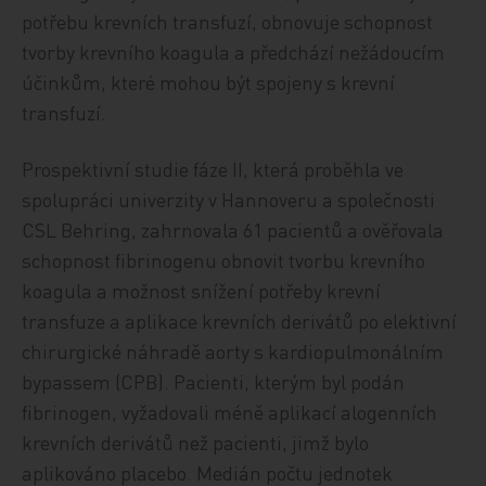
potřebu krevních transfuzí, obnovuje schopnost
tvorby krevního koagula a předchází nežádoucím
účinkům, které mohou být spojeny s krevní
transfuzí.
Prospektivní studie fáze II, která proběhla ve
spolupráci univerzity v Hannoveru a společnosti
CSL Behring, zahrnovala 61 pacientů a ověřovala
schopnost fibrinogenu obnovit tvorbu krevního
koagula a možnost snížení potřeby krevní
transfuze a aplikace krevních derivátů po elektivní
chirurgické náhradě aorty s kardiopulmonálním
bypassem (CPB). Pacienti, kterým byl podán
fibrinogen, vyžadovali méně aplikací alogenních
krevních derivátů než pacienti, jimž bylo
aplikováno placebo. Medián počtu jednotek