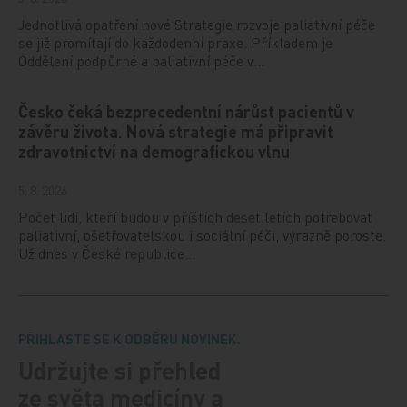
Jednotlivá opatření nové Strategie rozvoje paliativní péče
se již promítají do každodenní praxe. Příkladem je
Oddělení podpůrné a paliativní péče v…
Česko čeká bezprecedentní nárůst pacientů v
závěru života. Nová strategie má připravit
zdravotnictví na demografickou vlnu
5. 8. 2026
Počet lidí, kteří budou v příštích desetiletích potřebovat
paliativní, ošetřovatelskou i sociální péči, výrazně poroste.
Už dnes v České republice…
PŘIHLASTE SE K ODBĚRU NOVINEK.
Udržujte si přehled
ze světa medicíny a