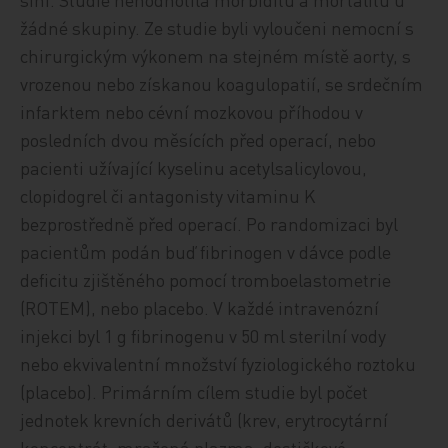
žádné skupiny. Ze studie byli vyloučeni nemocní s
chirurgickým výkonem na stejném místě aorty, s
vrozenou nebo získanou koagulopatií, se srdečním
infarktem nebo cévní mozkovou příhodou v
posledních dvou měsících před operací, nebo
pacienti užívající kyselinu acetylsalicylovou,
clopidogrel či antagonisty vitaminu K
bezprostředně před operací. Po randomizaci byl
pacientům podán buď fibrinogen v dávce podle
deficitu zjištěného pomocí tromboelastometrie
(ROTEM), nebo placebo. V každé intravenózní
injekci byl 1 g fibrinogenu v 50 ml sterilní vody
nebo ekvivalentní množství fyziologického roztoku
(placebo). Primárním cílem studie byl počet
jednotek krevních derivátů (krev, erytrocytární
koncentrát, mražená plazma, destičkové