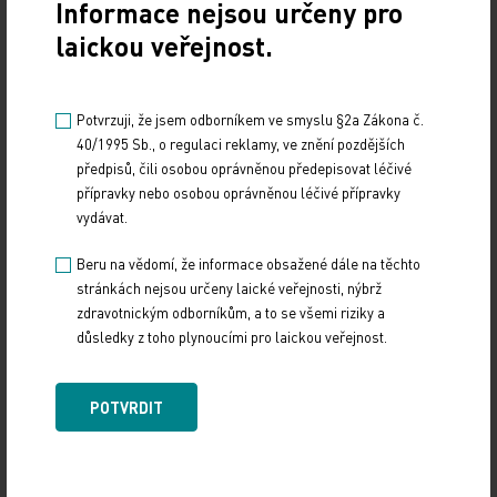
Informace nejsou určeny pro
V minulém století bylo jedinou možností léčby život
laickou veřejnost.
ohrožujícího krvácení podání krevní transfuze
nebo krevních derivátů. Produkty společnosti CSL
Behring přinášejí nové možnosti léčby těžkého,
Potvrzuji, že jsem odborníkem ve smyslu §2a Zákona č.
život ohrožujícího krvácení a znamenají účinný
40/1995 Sb., o regulaci reklamy, ve znění pozdějších
předpisů, čili osobou oprávněnou předepisovat léčivé
přístup, pro který existují data podle evidence
přípravky nebo osobou oprávněnou léčivé přípravky
based medicine. Tyto nové způsoby léčby zlepšují
vydávat.
výsledky léčby a prognózu pacientů při dodržení
zásady individualizované terapie.
Beru na vědomí, že informace obsažené dále na těchto
stránkách nejsou určeny laické veřejnosti, nýbrž
zdravotnickým odborníkům, a to se všemi riziky a
V současnosti probíhají studie fáze III, které ověřují
důsledky z toho plynoucími pro laickou veřejnost.
účinnost a bezpečnost podání fibrinogenu u
kardiologických pacientů vyžadujících chirurgickou
POTVRDIT
léčbu. Přínos podání fibrinogenu se zkoumá také u
nemocných s jaterními chorobami, poporodním
krvácením a poraněním a u pacientů s poklesem