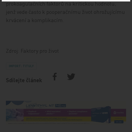
prokoagulačních faktorů na kritickou hodnotu,
jenž vede často k pooperačnímu život ohrožujícímu
krvácení a komplikacím.
Zdroj: Faktory pro život
IMPORT: TITULY
Sdílejte článek