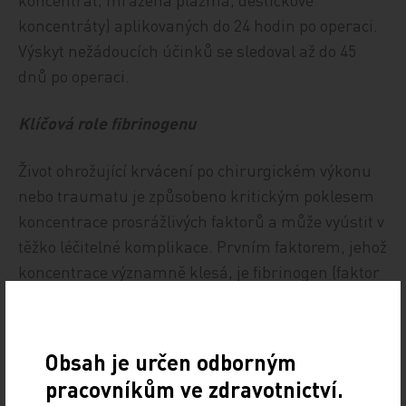
koncentráty) aplikovaných do 24 hodin po operaci.
Výskyt nežádoucích účinků se sledoval až do 45
dnů po operaci.
Klíčová role fibrinogenu
Život ohrožující krvácení po chirurgickém výkonu
nebo traumatu je způsobeno kritickým poklesem
koncentrace prosrážlivých faktorů a může vyústit v
těžko léčitelné komplikace. Prvním faktorem, jehož
koncentrace významně klesá, je fibrinogen (faktor
I), bez něhož není možná tvorba krevního koagula.
Optimální koncentrace fibrinogenu v séru je 1,50–
4,50 g/l. Pokles o 34–42 % vede k život ohrožujícímu
Obsah je určen odborným
krvácení.
pracovníkům ve zdravotnictví.