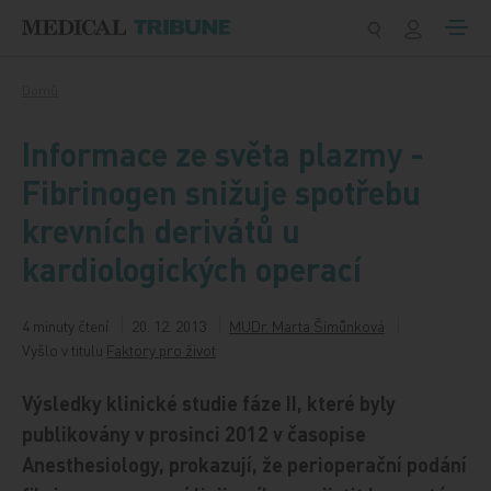
Přeskočit na obsah
Domů
Informace ze světa plazmy -
Fibrinogen snižuje spotřebu
krevních derivátů u
kardiologických operací
4 minuty čtení
20. 12. 2013
MUDr. Marta Šimůnková
Vyšlo v titulu
Faktory pro život
Výsledky klinické studie fáze II, které byly
publikovány v prosinci 2012 v časopise
Anesthesiology, prokazují, že perioperační podání