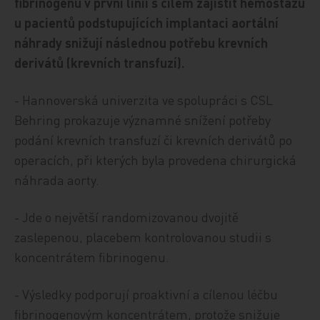
fibrinogenu v první linii s cílem zajistit hemostázu
u pacientů podstupujících implantaci aortální
náhrady snižují následnou potřebu krevních
derivátů (krevních transfuzí).
- Hannoverská univerzita ve spolupráci s CSL
Behring prokazuje významné snížení potřeby
podání krevních transfuzí či krevních derivátů po
operacích, při kterých byla provedena chirurgická
náhrada aorty.
- Jde o největší randomizovanou dvojitě
zaslepenou, placebem kontrolovanou studii s
koncentrátem fibrinogenu.
- Výsledky podporují proaktivní a cílenou léčbu
fibrinogenovým koncentrátem, protože snižuje