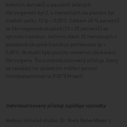
krevních derivátů u pacientů léčených
fibrinogenem byl 2, u nemocných na placebu byl
medián počtu 13 (p < 0,001). Celkem 45 % pacientů
ve fibrinogenové skupině (13 z 29 pacientů) se
vyhnulo transfuzi, zatímco všech 32 nemocných v
placebové skupině transfuzi potřebovalo (p <
0,001). Ve studii bylo použito inovativní dávkování
fibrinogenu. Šlo o individualizovaný přístup, který
se zakládal na výsledcích měření pomocí
tromboelastometrie (FIBTEM test).
Individualizovaný přístup zajišťuje výsledky
Vedoucí klinické studie, Dr. Niels Rahe‑Meyer z