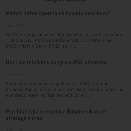
Má mít každý hypertonik hypolipidemikum?
10. 4. 2026
Na XXIV. sympoziu arteriální hypertenze, které se konalo
1. dubna 2026 na Novoměstské radnici v Praze, uvedl
MUDr. Martin Šatný, Ph.D., ze III.…
Hot Line letošního kongresu ESC odhaleny
6. 8. 2026
Evropská kardiologická společnost (ESC) zveřejnila
klinické studie, jež budou určovat hlavní témata letošního
kongresu, který pořádá ve dnech 28.–31…
Psychiatrická nemocnice Bohnice ukazuje
strategii v praxi
5. 8. 2026