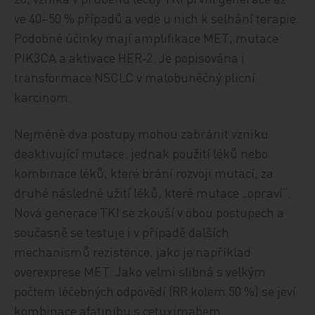
ve 40–50 % případů a vede u nich k selhání terapie.
Podobné účinky mají amplifikace MET, mutace
PIK3CA a aktivace HER‑2. Je popisována i
transformace NSCLC v malobuněčný plicní
karcinom.
Nejméně dva postupy mohou zabránit vzniku
deaktivující mutace: jednak použití léků nebo
kombinace léků, které brání rozvoji mutací, za
druhé následné užití léků, které mutace „opraví“.
Nová generace TKI se zkouší v obou postupech a
současně se testuje i v případě dalších
mechanismů rezistence, jako je například
overexprese MET. Jako velmi slibná s velkým
počtem léčebných odpovědí (RR kolem 50 %) se jeví
kombinace afatinibu s cetuximabem.