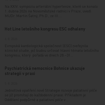
Na XXIV. sympoziu arteriální hypertenze, které se konalo
1. dubna 2026 na Novoměstské radnici v Praze, uvedl
MUDr. Martin Šatný, Ph.D., ze III.…
Hot Line letošního kongresu ESC odhaleny
6. 8. 2026
Evropská kardiologická společnost (ESC) zveřejnila
klinické studie, jež budou určovat hlavní témata letošního
kongresu, který pořádá ve dnech 28.–31…
Psychiatrická nemocnice Bohnice ukazuje
strategii v praxi
5. 8. 2026
Jednotlivá opatření nové Strategie rozvoje paliativní péče
se již promítají do každodenní praxe. Příkladem je
Oddělení podpůrné a paliativní péče v…