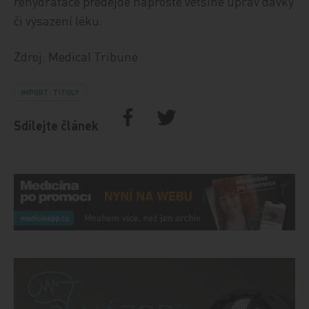
rehydratace předejde naprosté většině úprav dávky
či vysazení léku.
Zdroj: Medical Tribune
IMPORT: TITULY
Sdílejte článek