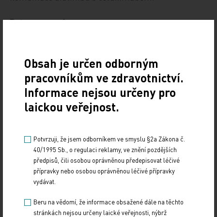
Data pro praxi
Solange Peters, vedoucí lékařka onkologického
centra Univerzity v Lausanne, připomněla
Obsah je určen odborným
výsledky klíčových klinických studií LUX‑Lung 3 a 6,
pracovníkům ve zdravotnictví.
na základě jejichž výsledků schválila afatinib k
Informace nejsou určeny pro
použití EMA (viz box – Světlo pro GIOTRIF). Dr.
laickou veřejnost.
Peters přidala i osobní zkušenosti s hodnocením
mnoha různých kritérií při volbě léčebné strategie,
Potvrzuji, že jsem odborníkem ve smyslu §2a Zákona č.
při níž je nutné zohlednit osobnost nemocného.
40/1995 Sb., o regulaci reklamy, ve znění pozdějších
Připomněla, že nádor není stabilní útvar, ale jeho
předpisů, čili osobou oprávněnou předepisovat léčivé
povahové i molekulární charakteristiky se v čase a
přípravky nebo osobou oprávněnou léčivé přípravky
vydávat.
v důsledku léčby mění. Proto je užitečné i správně
načasovat eventuální rebiopsii a znovuzhodnocení
Beru na vědomí, že informace obsažené dále na těchto
molekulárních mutací. Závěrem podotkla, že
stránkách nejsou určeny laické veřejnosti, nýbrž