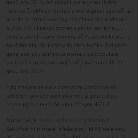
genů pro EGFR, což působí overexpresi těchto
receptorů, aktivaci mutací a overexpresi ligandů, a
to vede ke ztrátě kontroly nad chováním nádorové
buňky. TKI obsazují doménu pro tyrosinkinázu,
čímž brání obsazení domény ATP, autofosforylaci a
spuštění signální dráhy do nitra buňky. TKI první
generace jsou účinné zejména u subpopulace
pacientů s mutacemi nejčastěji na exonu 18–21
genu pro EGFR.
Tyto mutace se staly pozitivním prediktivním
faktorem pro účinnost elotinibu a gefitinibu u
nemocných s nedlaždicobuněčným NSCLC.
Mutace však mohou sehrát i negativní roli.
Sekundární mutace, především TM790 na exonu
20, vzniká v průběhu léčby TKI první generace až