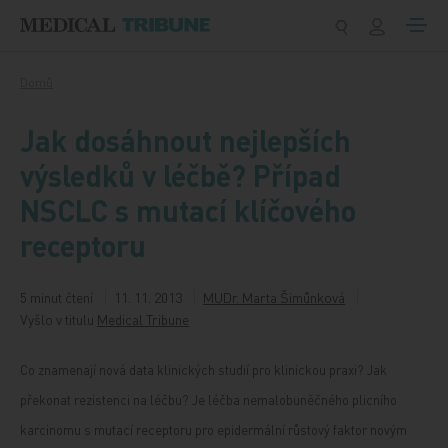
Přeskočit na obsah
Domů
Jak dosáhnout nejlepších
výsledků v léčbě? Případ
NSCLC s mutací klíčového
receptoru
5 minut čtení
11. 11. 2013
MUDr. Marta Šimůnková
Vyšlo v titulu
Medical Tribune
Co znamenají nová data klinických studií pro klinickou praxi? Jak
překonat rezistenci na léčbu? Je léčba nemalobuněčného plicního
karcinomu s mutací receptoru pro epidermální růstový faktor novým