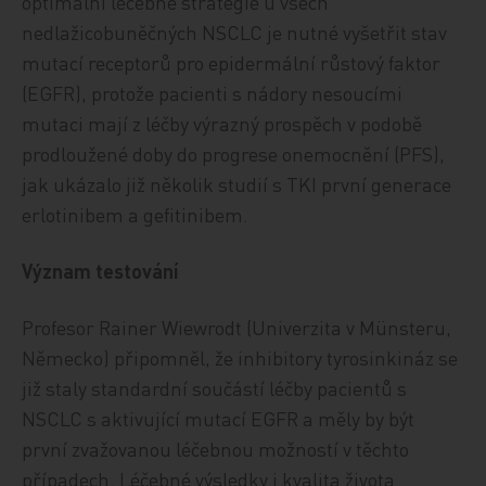
optimální léčebné strategie u všech
nedlažicobuněčných NSCLC je nutné vyšetřit stav
mutací receptorů pro epidermální růstový faktor
(EGFR), protože pacienti s nádory nesoucími
mutaci mají z léčby výrazný prospěch v podobě
prodloužené doby do progrese onemocnění (PFS),
jak ukázalo již několik studií s TKI první generace
erlotinibem a gefitinibem.
Význam testování
Profesor Rainer Wiewrodt (Univerzita v Münsteru,
Německo) připomněl, že inhibitory tyrosinkináz se
již staly standardní součástí léčby pacientů s
NSCLC s aktivující mutací EGFR a měly by být
první zvažovanou léčebnou možností v těchto
případech. Léčebné výsledky i kvalita života