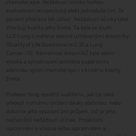
chemoterapie. Nežádoucí účinky mohou
znehodnotit terapeutický efekt jednoduše tím, že
pacient přestane lék užívat. Nežádoucí účinky také
zhoršují kvalitu jeho života. Ta byla ve studii
LUX‑Lung 6 měřena obecně uznávanými dotazníky
(Quality of Life Questionaire C 30 a Lung
Cancer‑13). Návratnost dotazníků byla velmi
vysoká a vyhodnocení potvrdilo superioritu
afatinibu oproti chemoterapii i v kritériu kvality
života.
Profesor Yang vysvětlil auditoriu, jak lze také
předejít nutnému snížení dávky afatinibu, nebo
dokonce jeho vysazení pro průjem, což je jeho
nejčastější nežádoucí účinek. Proaktivní
upozornění a včasná léčba lopramidem a