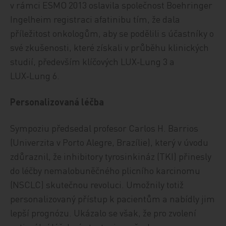
v rámci ESMO 2013 oslavila společnost Boehringer
Ingelheim registraci afatinibu tím, že dala
příležitost onkologům, aby se podělili s účastníky o
své zkušenosti, které získali v průběhu klinických
studií, především klíčových LUX‑Lung 3 a
LUX‑Lung 6.
Personalizovaná léčba
Sympoziu předsedal profesor Carlos H. Barrios
(Univerzita v Porto Alegre, Brazílie), který v úvodu
zdůraznil, že inhibitory tyrosinkináz (TKI) přinesly
do léčby nemalobuněčného plicního karcinomu
(NSCLC) skutečnou revoluci. Umožnily totiž
personalizovaný přístup k pacientům a nabídly jim
lepší prognózu. Ukázalo se však, že pro zvolení