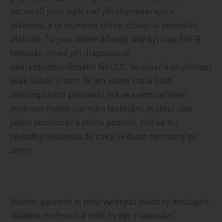
pacientů jsou lepší než při chemoterapii s
platinou, a to zejména tehdy, užívají‑li perorální
afatinib. To jsou dobré důvody, aby byl stav EGFR
testován ihned při diagnostice
nedlaždicobuněčného NSCLC. Současná zkušenost
však svědčí o tom, že jen velmi malá část
onkologických pracovišť má ve svém zařízení
možnost molekulárního testování mutací. Jak
jeden posluchač v plénu podotkl, než se mi
výsledky dostanou do ruky, je často nemocný po
smrti.
Všichni pacienti si přejí vyčerpat všechny dostupné
léčebné možnosti a měli by být o testování