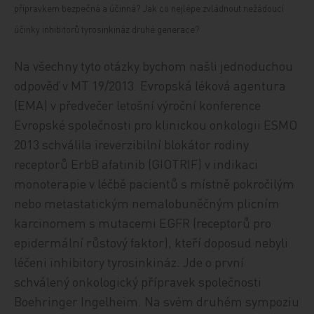
přípravkem bezpečná a účinná? Jak co nejlépe zvládnout nežádoucí
účinky inhibitorů tyrosinkináz druhé generace?
Na všechny tyto otázky bychom našli jednoduchou
odpověď v MT 19/2013. Evropská léková agentura
(EMA) v předvečer letošní výroční konference
Evropské společnosti pro klinickou onkologii ESMO
2013 schválila ireverzibilní blokátor rodiny
receptorů ErbB afatinib (GIOTRIF) v indikaci
monoterapie v léčbě pacientů s místně pokročilým
nebo metastatickým nemalobuněčným plicním
karcinomem s mutacemi EGFR (receptorů pro
epidermální růstový faktor), kteří doposud nebyli
léčeni inhibitory tyrosinkináz. Jde o první
schválený onkologický přípravek společnosti
Boehringer Ingelheim. Na svém druhém sympoziu