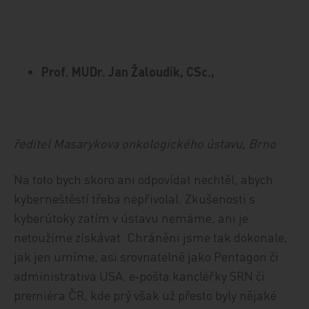
Prof. MUDr. Jan Žaloudík, CSc.,
ředitel Masarykova onkologického ústavu, Brno
Na toto bych skoro ani odpovídat nechtěl, abych
kyberneštěstí třeba nepřivolal. Zkušenosti s
kyberútoky zatím v ústavu nemáme, ani je
netoužíme získávat. Chráněni jsme tak dokonale,
jak jen umíme, asi srovnatelně jako Pentagon či
administrativa USA, e‑pošta kancléřky SRN či
premiéra ČR, kde prý však už přesto byly nějaké