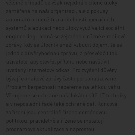
většině případů se však nejedná o cílené útoky
zaměřené na naši organizaci, ale o pokusy
automatů o zneužití zranitelností operačních
systémů a aplikací nebo útoky využívající sociální
engineering. Jedná se zejména o různé e‑mailové
zprávy, kdy se útočník snaží vzbudit dojem, že se
jedná o důvěryhodnou zprávu, a přesvědčit tak
uživatele, aby otevřel přílohu nebo navštívil
uvedený internetový odkaz. Pro zvýšení důvěry
bývají e‑mailové zprávy často personalizované.
Problém bezpečnosti nebereme na lehkou váhu.
Věnujeme se ochraně naší lokální sítě, IT techniky
a v neposlední řadě také ochraně dat. Koncová
zařízení jsou centrálně řízena doménovou
politikou, pravidelně a řízeně se instalují
programové aktualizace a naprostou