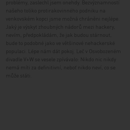
problémy, zaslechl jsem onehdy. Bezvýznamností
našeho toliko protirakovinného podniku na
venkovském kopci jsme možná chráněni nejlépe.
Jaký je výskyt zhoubných nádorů mezi hackery,
nevím, předpokládám, že jak budou stárnout,
bude to podobné jako ve většinové nehackerské
populaci. Lépe nám dát pokoj. Leč v Osvobozeném
divadle V+W se vesele zpívávalo: Nikdo nic nikdy
nemá míti za definitivní, neboť nikdo neví, co se
může státi.