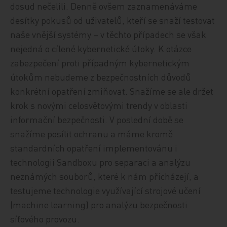
dosud nečelili. Denně ovšem zaznamenáváme
desítky pokusů od uživatelů, kteří se snaží testovat
naše vnější systémy – v těchto případech se však
nejedná o cílené kybernetické útoky. K otázce
zabezpečení proti případným kybernetickým
útokům nebudeme z bezpečnostních důvodů
konkrétní opatření zmiňovat. Snažíme se ale držet
krok s novými celosvětovými trendy v oblasti
informační bezpečnosti. V poslední době se
snažíme posílit ochranu a máme kromě
standardních opatření implementovánu i
technologii Sandboxu pro separaci a analýzu
neznámých souborů, které k nám přicházejí, a
testujeme technologie využívající strojové učení
(machine learning) pro analýzu bezpečnosti
síťového provozu.