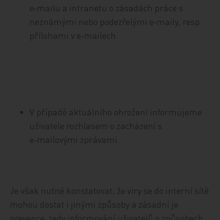
e‑mailu a intranetu o zásadách práce s
neznámými nebo podezřelými e‑maily, resp.
přílohami v e‑mailech.
V případě aktuálního ohrožení informujeme
uživatele rozhlasem o zacházení s
e‑mailovými zprávami.
Je však nutné konstatovat, že viry se do interní sítě
mohou dostat i jinými způsoby a zásadní je
prevence, tedy informování uživatelů o způsobech