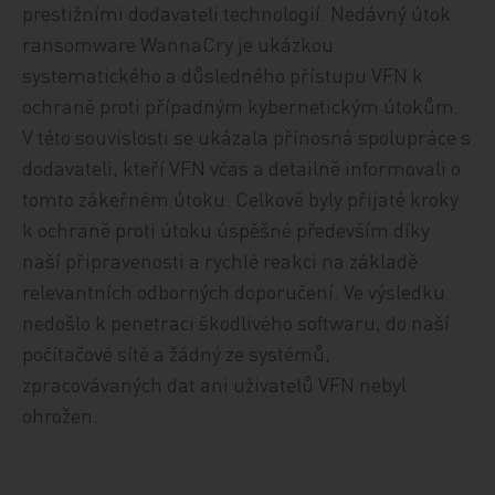
prestižními dodavateli technologií. Nedávný útok
ransomware WannaCry je ukázkou
systematického a důsledného přístupu VFN k
ochraně proti případným kybernetickým útokům.
V této souvislosti se ukázala přínosná spolupráce s
dodavateli, kteří VFN včas a detailně informovali o
tomto zákeřném útoku. Celkově byly přijaté kroky
k ochraně proti útoku úspěšné především díky
naší připravenosti a rychlé reakci na základě
relevantních odborných doporučení. Ve výsledku
nedošlo k penetraci škodlivého softwaru, do naší
počítačové sítě a žádný ze systémů,
zpracovávaných dat ani uživatelů VFN nebyl
ohrožen.