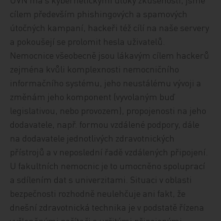
cílem především phishingových a spamových
útočných kampaní, hackeři též cílí na naše servery
a pokoušejí se prolomit hesla uživatelů.
Nemocnice všeobecně jsou lákavým cílem hackerů
zejména kvůli komplexnosti nemocničního
informačního systému, jeho neustálému vývoji a
změnám jeho komponent (vyvolaným buď
legislativou, nebo provozem), propojenosti na jeho
dodavatele, např. formou vzdálené podpory, dále
na dodavatele jednotlivých zdravotnických
přístrojů a v neposlední řadě vzdálených připojení.
U fakultních nemocnic je to umocněno spoluprací
a sdílením dat s univerzitami. Situaci v oblasti
bezpečnosti rozhodně neulehčuje ani fakt, že
dnešní zdravotnická technika je v podstatě řízena
vyčleněnými počítači s určitými připojenými