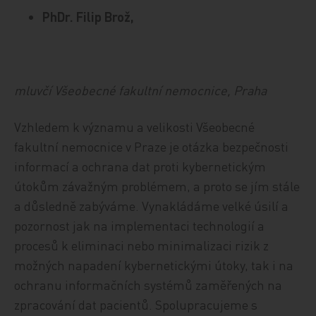
PhDr. Filip Brož,
mluvčí Všeobecné fakultní nemocnice, Praha
Vzhledem k významu a velikosti Všeobecné
fakultní nemocnice v Praze je otázka bezpečnosti
informací a ochrana dat proti kybernetickým
útokům závažným problémem, a proto se jím stále
a důsledně zabýváme. Vynakládáme velké úsilí a
pozornost jak na implementaci technologií a
procesů k eliminaci nebo minimalizaci rizik z
možných napadení kybernetickými útoky, tak i na
ochranu informačních systémů zaměřených na
zpracování dat pacientů. Spolupracujeme s