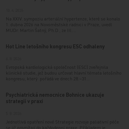
10. 4. 2026
Na XXIV. sympoziu arteriální hypertenze, které se konalo
1. dubna 2026 na Novoměstské radnici v Praze, uvedl
MUDr. Martin Šatný, Ph.D., ze III.…
Hot Line letošního kongresu ESC odhaleny
6. 8. 2026
Evropská kardiologická společnost (ESC) zveřejnila
klinické studie, jež budou určovat hlavní témata letošního
kongresu, který pořádá ve dnech 28.–31…
Psychiatrická nemocnice Bohnice ukazuje
strategii v praxi
5. 8. 2026
Jednotlivá opatření nové Strategie rozvoje paliativní péče
se již promítají do každodenní praxe. Příkladem je