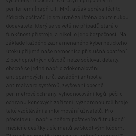
periferiemi (např. CT, MR), avšak správa těchto
řídících počítačů je smluvně zajištěna pouze rukou
dodavatele, který se ve většině případů stará o
funkčnost přístroje, a nikoli o jeho bezpečnost. Na
základě každého zaznamenaného kybernetického
útoku přijímá naše nemocnice příslušná opatření.
Z pochopitelných důvodů nelze sdělovat detaily,
obecně se jedná např. o zdokonalování
antispamových fitrů, zavádění antibot a
antimalware systémů, zvyšování obecně
perimetrové ochrany, vyhodnocování logů, péči o
ochranu koncových zařízení, významnou roli hraje
také vzdělávání a informování uživatelů. Pro
představu – např. v našem poštovním filtru končí
měsíčně desítky tisíc mailů se škodlivým kódem.
Zároveň se zaměřujeme na vylepšení ochrany IT