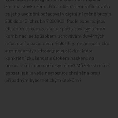
zhruba stovka zemí. Útočník zařízení zablokoval a
za jeho uvolnění požadoval v digitální měně bitcoin
300 dolarů (zhruba 7 300 Kč). Podle expertů jsou
ideálním terčem zastaralé počítačové systémy v
kombinaci se způsobem uchovávání důvěrných
informací o pacientech. Položili jsme nemocnicím
a ministerstvu zdravotnictví otázku: Máte
konkrétní zkušenost s útokem hackerů na
nemocniční informační systémy? Můžete stručně
popsat, jak je vaše nemocnice chráněna proti
případným kybernetickým útokům?