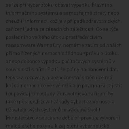
se lze při kyberútoku obávat výpadku hlavního
informačního systému a samozřejmě ztráty nebo
zneužití informací, což je v případě zdravotnických
zařízení jedna ze zásadních záležitostí. Co se týče
posledního velkého útoku prostřednictvím
ransomware WannaCry, nemáme zatím od našich
přímo řízených nemocnic žádnou zprávu o útoku,
anebo dokonce výpadku počítačových systémů v
souvislosti s ním. Platí, že plány na obnovení dat,
tedy tzv. recovery, a bezpečnostní směrnice má
každá nemocnice ve své režii a je povinna si zajistit
i odpovídající postupy. Zdravotnická zařízení by
také měla dodržovat zásady kyberbezpečnosti a
uživatele svých systémů pravidelně školit.
Ministerstvo v současné době připravuje vytvoření
metodického pokynu k zajištění kybernetické