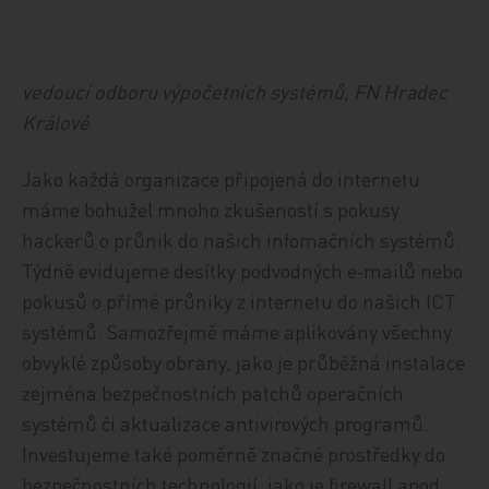
vedoucí odboru výpočetních systémů, FN Hradec
Králové
Jako každá organizace připojená do internetu
máme bohužel mnoho zkušeností s pokusy
hackerů o průnik do našich infomačních systémů.
Týdně evidujeme desítky podvodných e‑mailů nebo
pokusů o přímé průniky z internetu do našich ICT
systémů. Samozřejmě máme aplikovány všechny
obvyklé způsoby obrany, jako je průběžná instalace
zejména bezpečnostních patchů operačních
systémů či aktualizace antivirových programů.
Investujeme také poměrně značné prostředky do
bezpečnostních technologií, jako je firewall apod.