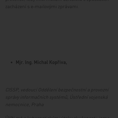
zacházení s e‑mailovými zprávami.
Mjr. Ing. Michal Kopřiva,
CISSP, vedoucí Oddělení bezpečnostní a provozní
správy informačních systémů, Ústřední vojenská
nemocnice, Praha
ÚVN má s kybernetickými útoky zkušenosti, jsme