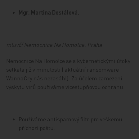
Mgr. Martina Dostálová,
mluvčí Nemocnice Na Homolce, Praha
Nemocnice Na Homolce se s kybernetickými útoky
setkala již v minulosti ( aktuální ransomware
WannaCry nás nezasáhl). Za účelem zamezení
výskytu virů používáme vícestupňovou ochranu:
Používáme antispamový filtr pro veškerou
příchozí poštu.