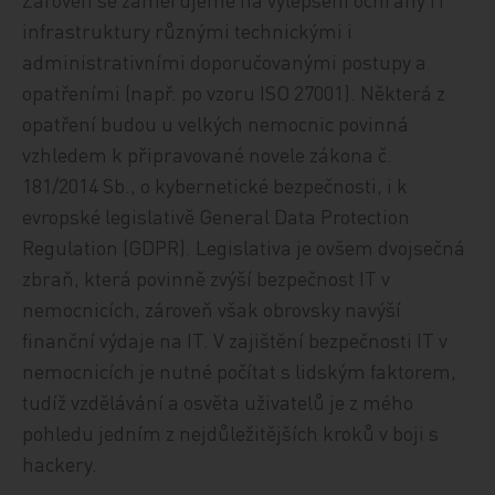
infrastruktury různými technickými i
administrativními doporučovanými postupy a
opatřeními (např. po vzoru ISO 27001). Některá z
opatření budou u velkých nemocnic povinná
vzhledem k připravované novele zákona č.
181/2014 Sb., o kybernetické bezpečnosti, i k
evropské legislativě General Data Protection
Regulation (GDPR). Legislativa je ovšem dvojsečná
zbraň, která povinně zvýší bezpečnost IT v
nemocnicích, zároveň však obrovsky navýší
finanční výdaje na IT. V zajištění bezpečnosti IT v
nemocnicích je nutné počítat s lidským faktorem,
tudíž vzdělávání a osvěta uživatelů je z mého
pohledu jedním z nejdůležitějších kroků v boji s
hackery.