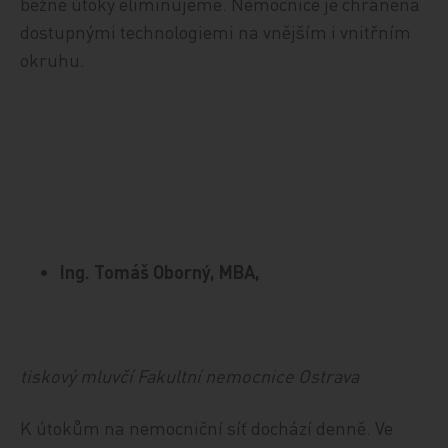
běžné útoky eliminujeme. Nemocnice je chráněna
dostupnými technologiemi na vnějším i vnitřním
okruhu.
Ing. Tomáš Oborný, MBA,
tiskový mluvčí Fakultní nemocnice Ostrava
K útokům na nemocniční síť dochází denně. Ve