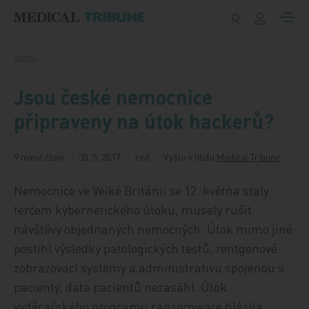
Přeskočit na obsah
Domů
Jsou české nemocnice
připraveny na útok hackerů?
9 minut čtení
30. 5. 2017
red
Vyšlo v titulu
Medical Tribune
Nemocnice ve Velké Británii se 12. května staly
terčem kybernetického útoku, musely rušit
návštěvy objednaných nemocných. Útok mimo jiné
postihl výsledky patologických testů, rentgenové
zobrazovací systémy a administrativu spojenou s
pacienty, data pacientů nezasáhl. Útok
vyděračského programu ransomware hlásila