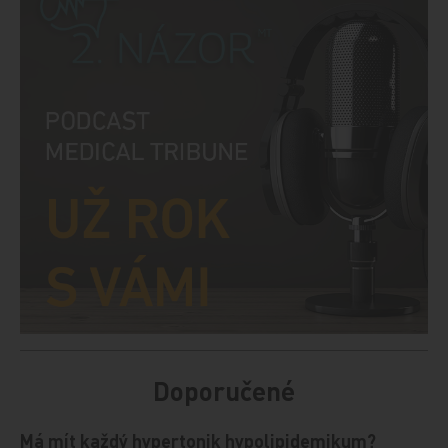
Doporučené
Má mít každý hypertonik hypolipidemikum?