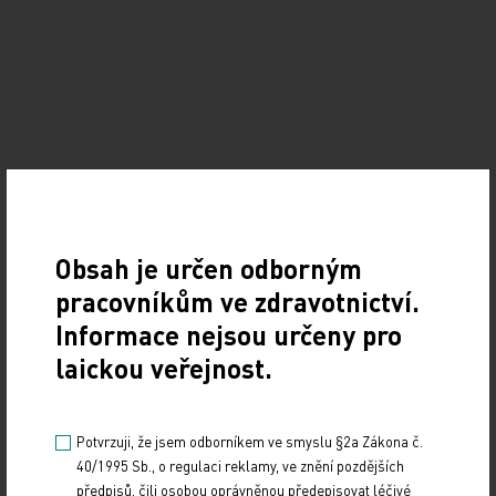
MUDr. Jiří Mrázek, MHA,
Obsah je určen odborným
pracovníkům ve zdravotnictví.
Informace nejsou určeny pro
náměstek generálního ředitele, Krajská zdravotní,
a. s.
laickou veřejnost.
Krajská zdravotní patří nejen dle velikosti
Potvrzuji, že jsem odborníkem ve smyslu §2a Zákona č.
informačního prostředí k předním poskytovatelům
40/1995 Sb., o regulaci reklamy, ve znění pozdějších
zdravotní péče v České republice. Již nyní
předpisů, čili osobou oprávněnou předepisovat léčivé