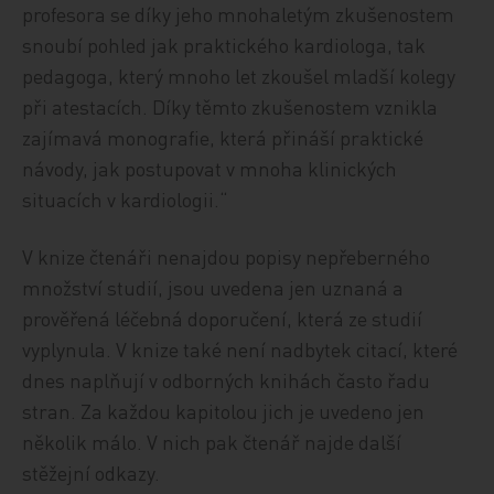
profesora se díky jeho mnohaletým zkušenostem
snoubí pohled jak praktického kardiologa, tak
pedagoga, který mnoho let zkoušel mladší kolegy
při atestacích. Díky těmto zkušenostem vznikla
zajímavá monografie, která přináší praktické
návody, jak postupovat v mnoha klinických
situacích v kardiologii.“
V knize čtenáři nenajdou popisy nepřeberného
množství studií, jsou uvedena jen uznaná a
prověřená léčebná doporučení, která ze studií
vyplynula. V knize také není nadbytek citací, které
dnes naplňují v odborných knihách často řadu
stran. Za každou kapitolou jich je uvedeno jen
několik málo. V nich pak čtenář najde další
stěžejní odkazy.