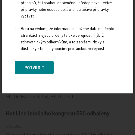
předpisů, čili osobou oprávněnou předepisovat léčivé
přípravky nebo osobou oprávněnou léčivé přípravky
vydávat.
Beru na vědomí, že informace obsažené dále na těchto
stránkách nejsou určeny laické veřejnosti, nýbrž
zdravotnickým odborníkům, a to se všemi riziky a
Doporučené
důsledky z toho plynoucími pro laickou veřejnost.
Má mít každý hypertonik hypolipidemikum?
POTVRDIT
10. 4. 2026
Na XXIV. sympoziu arteriální hypertenze, které se konalo
1. dubna 2026 na Novoměstské radnici v Praze, uvedl
MUDr. Martin Šatný, Ph.D., ze III.…
Hot Line letošního kongresu ESC odhaleny
6. 8. 2026
Evropská kardiologická společnost (ESC) zveřejnila