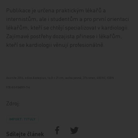
Publikace je určena praktickým lékařů a
internistům, ale i studentům a pro první orientaci
lékařům, kteří se chtějí specializovat v kardiologii.
Zajímavé postřehy dozajista přinese i lékařům,
kteří se kardiologii věnují profesionálně.
Axonite 2014, edice Asclepius, 14,8 × 21 cm, vazba pevná, 376 stran, 450 Kč, ISBN
978‑80‑904899‑7‑4
Zdroj:
IMPORT: TITULY
Sdílejte článek