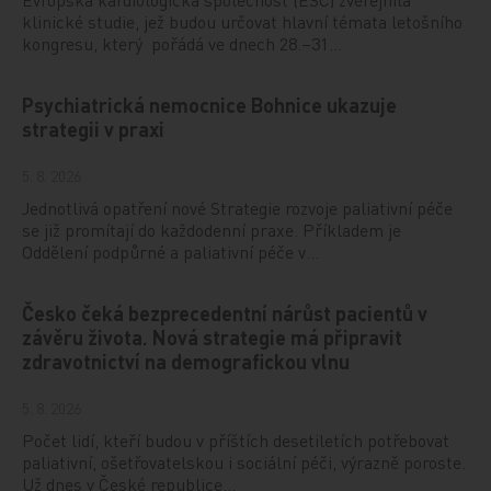
klinické studie, jež budou určovat hlavní témata letošního
kongresu, který pořádá ve dnech 28.–31…
Psychiatrická nemocnice Bohnice ukazuje
strategii v praxi
5. 8. 2026
Jednotlivá opatření nové Strategie rozvoje paliativní péče
se již promítají do každodenní praxe. Příkladem je
Oddělení podpůrné a paliativní péče v…
Česko čeká bezprecedentní nárůst pacientů v
závěru života. Nová strategie má připravit
zdravotnictví na demografickou vlnu
5. 8. 2026
Počet lidí, kteří budou v příštích desetiletích potřebovat
paliativní, ošetřovatelskou i sociální péči, výrazně poroste.
Už dnes v České republice…