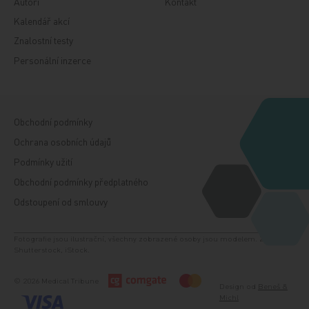
Autoři
Kontakt
Kalendář akcí
Znalostní testy
Personální inzerce
Obchodní podmínky
Ochrana osobních údajů
Podmínky užití
Obchodní podmínky předplatného
Odstoupení od smlouvy
Fotografie jsou ilustrační, všechny zobrazené osoby jsou modelem. Zdroj:
Shutterstock, iStock.
© 2026 Medical Tribune
Design od
Beneš &
Michl