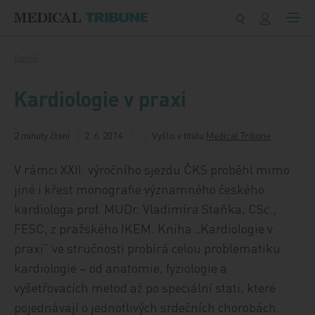
Přeskočit na obsah
Domů
Kardiologie v praxi
2 minuty čtení
2. 6. 2014
Vyšlo v titulu
Medical Tribune
V rámci XXII. výročního sjezdu ČKS proběhl mimo
jiné i křest monografie významného českého
kardiologa prof. MUDr. Vladimíra Staňka, CSc.,
FESC, z pražského IKEM. Kniha „Kardiologie v
praxi“ ve stručnosti probírá celou problematiku
kardiologie – od anatomie, fyziologie a
vyšetřovacích metod až po speciální stati, které
pojednávají o jednotlivých srdečních chorobách.