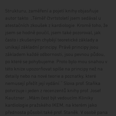
Strukturu, zaměření a pojetí knihy objasňuje
autor takto: „Téměř čtvrtstoletí jsem sedával u
atestačních zkoušek z kardiologie. Kromě toho, že
jsem se hodně poučil, jsem také pozoroval, jak
často i zkušeným chybějí teoretické základy a
unikají základní principy. Právě principy jsou
základem každé odbornosti, jsou pevnou půdou,
po které se pohybujeme. Proto bylo mou snahou v
této knize upozorňovat spíše na principy než na
detaily nebo na nové teorie a poznatky, které
nemusejí přežít její vydání.“ Slova prof. Staňka
potvrzuje i jeden z recenzentů knihy prof. Josef
Kautzner: „Mám čest být vedoucím Kliniky
kardiologie pražského IKEM, na kterém jako
přednosta působil také prof. Staněk. V osobě pana