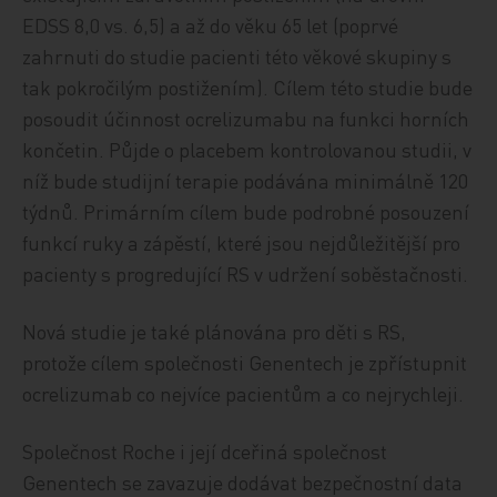
EDSS 8,0 vs. 6,5) a až do věku 65 let (poprvé
zahrnuti do studie pacienti této věkové skupiny s
tak pokročilým postižením). Cílem této studie bude
posoudit účinnost ocrelizumabu na funkci horních
končetin. Půjde o placebem kontrolovanou studii, v
níž bude studijní terapie podávána minimálně 120
týdnů. Primárním cílem bude podrobné posouzení
funkcí ruky a zápěstí, které jsou nejdůležitější pro
pacienty s progredující RS v udržení soběstačnosti.
Nová studie je také plánována pro děti s RS,
protože cílem společnosti Genentech je zpřístupnit
ocrelizumab co nejvíce pacientům a co nejrychleji.
Společnost Roche i její dceřiná společnost
Genentech se zavazuje dodávat bezpečnostní data