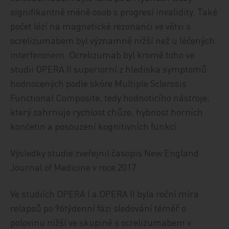
signifikantně méně osob s progresí invalidity. Také
počet lézí na magnetické rezonanci ve větvi s
ocrelizumabem byl významně nižší než u léčených
interferonem. Ocrelizumab byl kromě toho ve
studii OPERA II superiorní z hlediska symptomů
hodnocených podle skóre Multiple Sclerosis
Functional Composite, tedy hodnoticího nástroje,
který zahrnuje rychlost chůze, hybnost horních
končetin a posouzení kognitivních funkcí.
Výsledky studie zveřejnil časopis New England
Journal of Medicine v roce 2017.
Ve studiích OPERA I a OPERA II byla roční míra
relapsů po 96týdenní fázi sledování téměř o
polovinu nižší ve skupině s ocrelizumabem v