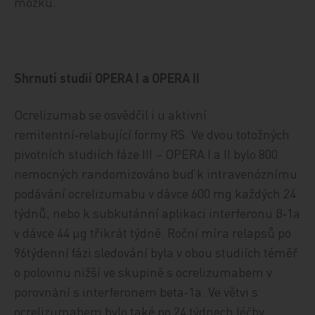
mozku.
Shrnutí studií OPERA I a OPERA II
Ocrelizumab se osvědčil i u aktivní
remitentní‑relabující formy RS. Ve dvou totožných
pivotních studiích fáze III – OPERA I a II bylo 800
nemocných randomizováno buď k intravenóznímu
podávání ocrelizumabu v dávce 600 mg každých 24
týdnů, nebo k subkutánní aplikaci interferonu β‑1a
v dávce 44 μg třikrát týdně. Roční míra relapsů po
96týdenní fázi sledování byla v obou studiích téměř
o polovinu nižší ve skupině s ocrelizumabem v
porovnání s interferonem beta‑1a. Ve větvi s
ocrelizumabem bylo také po 24 týdnech léčby