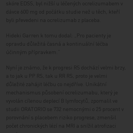
skóre EDSS, byl nižší u léčených ocrelizumabem v
dávce 600 mg od počátku studie než u těch, kteří
byli převedeni na ocrelizumab z placeba.
Hideki Garren k tomu dodal: „Pro pacienty je
opravdu důležitá časná a kontinuální léčba
účinným přípravkem.“
Nyní je známo, že k progresi RS dochází velmi brzy,
a to jak u PP RS, tak u RR RS, proto je velmi
důležité zahájit léčbu co nejdříve. Unikátní
mechanismus působení ocrelizumabu, který je
vyvolán cílenou deplecí B lymfocytů, zpomalil ve
studii ORATORIO se 732 nemocnými o 25 procent v
porovnání s placebem riziko progrese, zmenšil
počet chronických lézí na MRI a snížil atrofizaci