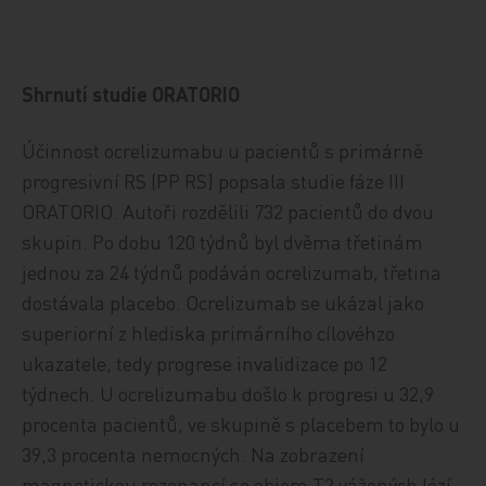
Shrnutí studie ORATORIO
Účinnost ocrelizumabu u pacientů s primárně
progresivní RS (PP RS) popsala studie fáze III
ORATORIO. Autoři rozdělili 732 pacientů do dvou
skupin. Po dobu 120 týdnů byl dvěma třetinám
jednou za 24 týdnů podáván ocrelizumab, třetina
dostávala placebo. Ocrelizumab se ukázal jako
superiorní z hlediska primárního cílovéhzo
ukazatele, tedy progrese invalidizace po 12
týdnech. U ocrelizumabu došlo k progresi u 32,9
procenta pacientů, ve skupině s placebem to bylo u
39,3 procenta nemocných. Na zobrazení
magnetickou rezonancí se objem T2 vážených lézí