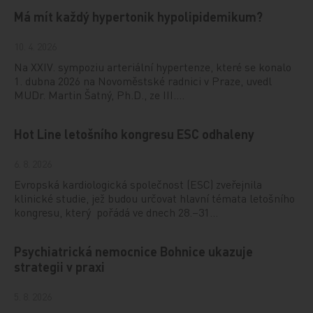
Má mít každý hypertonik hypolipidemikum?
10. 4. 2026
Na XXIV. sympoziu arteriální hypertenze, které se konalo
1. dubna 2026 na Novoměstské radnici v Praze, uvedl
MUDr. Martin Šatný, Ph.D., ze III.…
Hot Line letošního kongresu ESC odhaleny
6. 8. 2026
Evropská kardiologická společnost (ESC) zveřejnila
klinické studie, jež budou určovat hlavní témata letošního
kongresu, který pořádá ve dnech 28.–31…
Psychiatrická nemocnice Bohnice ukazuje
strategii v praxi
5. 8. 2026