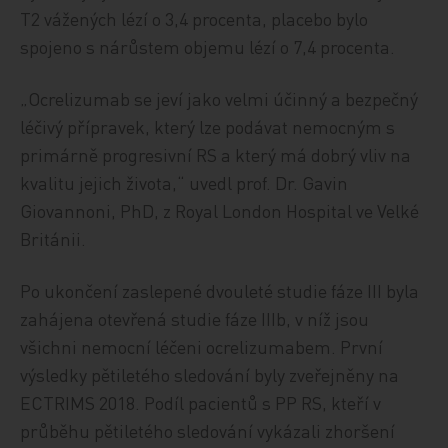
T2 vážených lézí o 3,4 procenta, placebo bylo
spojeno s nárůstem objemu lézí o 7,4 procenta.
„Ocrelizumab se jeví jako velmi účinný a bezpečný
léčivý přípravek, který lze podávat nemocným s
primárně progresivní RS a který má dobrý vliv na
kvalitu jejich života,“ uvedl prof. Dr. Gavin
Giovannoni, PhD, z Royal London Hospital ve Velké
Británii.
Po ukončení zaslepené dvouleté studie fáze III byla
zahájena otevřená studie fáze IIIb, v níž jsou
všichni nemocní léčeni ocrelizumabem. První
výsledky pětiletého sledování byly zveřejněny na
ECTRIMS 2018. Podíl pacientů s PP RS, kteří v
průběhu pětiletého sledování vykázali zhoršení