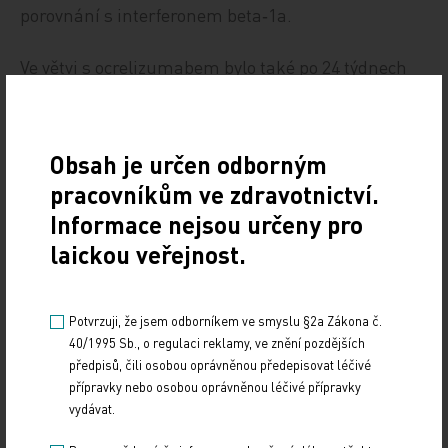
porovnání s interferonem beta‑1a.
Ve větvi s ocrelizumabem bylo také po 24 týdnech
léčby signifikantně méně osob s progresí invalidity
(6,9 % vs. 10,5 %).
Obsah je určen odborným
Počet lézí na magnetické rezonanci ve větvi s
pracovníkům ve zdravotnictví.
ocrelizumabem čítal jen 0,02 ve srovnání s 0,29 ve
Informace nejsou určeny pro
větvi s IFNβ‑1a (OPERA I), resp. 0,02 vs. 0,42
laickou veřejnost.
(OPERA II).
Stejně jako ve studii ORATORIO došlo ve studiích
Potvrzuji, že jsem odborníkem ve smyslu §2a Zákona č.
OPERA I a II po ukončení zaslepené fáze III k
40/1995 Sb., o regulaci reklamy, ve znění pozdějších
prodloužení studie – k fázi IIIb, v níž všichni
předpisů, čili osobou oprávněnou předepisovat léčivé
přípravky nebo osobou oprávněnou léčivé přípravky
účastníci nadále pokračovali v terapii
vydávat.
ocrelizumabem. Lepší výsledky (například v roční