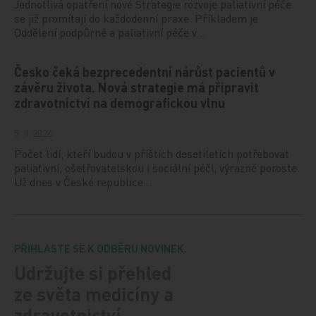
Jednotlivá opatření nové Strategie rozvoje paliativní péče
se již promítají do každodenní praxe. Příkladem je
Oddělení podpůrné a paliativní péče v…
Česko čeká bezprecedentní nárůst pacientů v
závěru života. Nová strategie má připravit
zdravotnictví na demografickou vlnu
5. 8. 2026
Počet lidí, kteří budou v příštích desetiletích potřebovat
paliativní, ošetřovatelskou i sociální péči, výrazně poroste.
Už dnes v České republice…
PŘIHLASTE SE K ODBĚRU NOVINEK.
Udržujte si přehled
ze světa medicíny a
zdravotnictví.