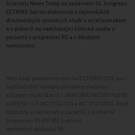
Sclerosis News Today na nedávném 34. kongresu
ECTRIMS Garren diskutoval o nejnovějších
dlouhodobých výsledcích studií s ocrelizumabem
a o plánech na nadcházející klinické studie u
pacientů s progresivní RS a s dětskými
nemocnými.
Mezi údaji prezentovanými na ECTRIMS 2018 jsou
nejdůležitější výsledky pětiletého sledování
klíčových studií fáze III – ORATORIO (NCT01194570)
a OPERA I a II (NCT01247324 a NCT01412333), které
hodnotily ocrelizumab u pacientů s primárně
progresivní RS (PP RS) a aktivní
remitentní‑relabující RS.