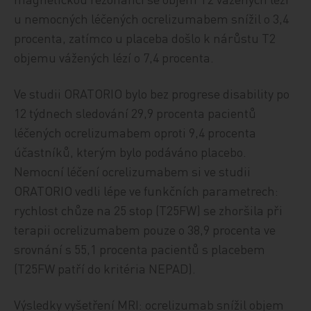
u nemocných léčených ocrelizumabem snížil o 3,4
procenta, zatímco u placeba došlo k nárůstu T2
objemu vážených lézí o 7,4 procenta.
Ve studii ORATORIO bylo bez progrese disability po
12 týdnech sledování 29,9 procenta pacientů
léčených ocrelizumabem oproti 9,4 procenta
účastníků, kterým bylo podáváno placebo.
Nemocní léčení ocrelizumabem si ve studii
ORATORIO vedli lépe ve funkčních parametrech:
rychlost chůze na 25 stop (T25FW) se zhoršila při
terapii ocrelizumabem pouze o 38,9 procenta ve
srovnání s 55,1 procenta pacientů s placebem
(T25FW patří do kritéria NEPAD).
Výsledky vyšetření MRI: ocrelizumab snížil objem