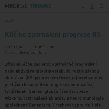
Přeskočit na obsah
Domů
Klíč ke zpomalení progrese RS
5 minut čtení
12. 11. 2018
aut
Vyšlo v titulu
Medical Tribune
„Včasná léčba pacientů s primárně progresivní
nebo aktivní remitentní‑relabující roztroušenou
sklerózou (RS) přípravkem Ocrevus (ocrelizumab)
je klíčem k zpomalení progrese onemocnění,“
tvrdí Hideki Garren, globální ředitel divize
výzkumu roztroušené sklerózy a neuroimunologie
společnosti Genentech. V rozhovoru pro Multiple