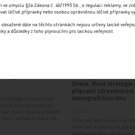
 ve smyslu §2a Zákona č. 40/1995 Sb., o regulaci reklamy, ve zněn
at léčivé přípravky nebo osobou oprávněnou léčivé přípravky vy
 obsažené dále na těchto stránkách nejsou určeny laické veřejn
iky a důsledky z toho plynoucími pro laickou veřejnost.
Doporučené
e letošního kongresu
Česko čeká bezprecede
haleny
nárůst pacientů v závě
života. Nová strategie
připravit zdravotnictví
demografickou vlnu
kardiologická společnost
ejnila klinické studie, jež
5. 8. 2026
ovat hlavní témata letošního
 který pořádá ve dnech 28.–
Počet lidí, kteří budou v příšt
desetiletích potřebovat paliati
ošetřovatelskou i sociální péč