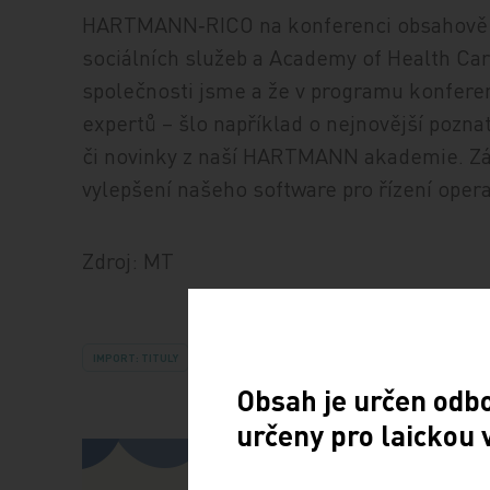
HARTMANN‑RICO na konferenci obsahově s
sociálních služeb a Academy of Health Care
společnosti jsme a že v programu konferen
expertů – šlo například o nejnovější poz
či novinky z naší HARTMANN akademie. Zár
vylepšení našeho software pro řízení oper
Zdroj: MT
IMPORT: TITULY
Obsah je určen odb
určeny pro laickou 