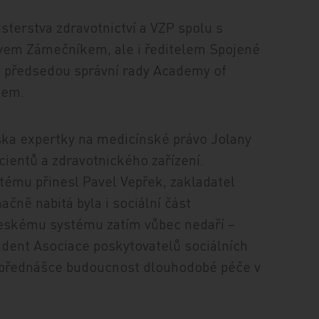
sterstva zdravotnictví a VZP spolu s
vem Zámečníkem, ale i ředitelem Spojené
 předsedou správní rady Academy of
tem.
ška expertky na medicínské právo Jolany
cientů a zdravotnického zařízení.
tému přinesl Pavel Vepřek, zakladatel
ačně nabitá byla i sociální část
 českému systému zatím vůbec nedaří –
zident Asociace poskytovatelů sociálních
é přednášce budoucnost dlouhodobé péče v