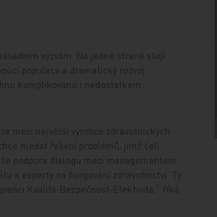
 zásadním výzvám. Na jedné straně stojí
oucí populace a dramatický rozvoj
echno komplikováno i nedostatkem
 mezi největší výrobce zdravotnických
chce hledat řešení problémů, jimž čelí
i naše podpora dialogu mezi managementem
tátu a experty na fungování zdravotnictví. Ty
erenci Kvalita‑Bezpečnost‑Efektivita,“ říká