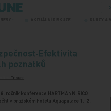
O
GRESY
AKTUÁLNÍ DISKUZE
KURZY A 
zpečnost‑Efektivita
ch poznatků
dical Tribune
již 8. ročník konference HARTMANN‑RICO
oběhl v pražském hotelu Aquapalace 1.–2.