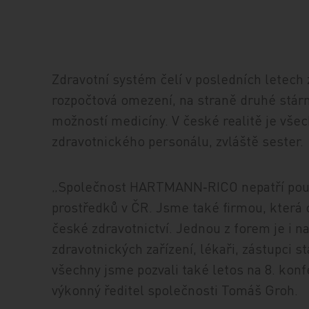
Zdravotní systém čelí v posledních letech
rozpočtová omezení, na straně druhé stárn
možností medicíny. V české realitě je vš
zdravotnického personálu, zvláště sester.
„Společnost HARTMANN‑RICO nepatří pouze
prostředků v ČR. Jsme také firmou, která 
české zdravotnictví. Jednou z forem je 
zdravotnických zařízení, lékaři, zástupci s
všechny jsme pozvali také letos na 8. konf
výkonný ředitel společnosti Tomáš Groh.