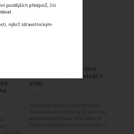
í pozdějších předpisů, čili
dávat.
osti, nýbrž zdravotnickým
ntní
Psychiatrická nemocnice
ru
Bohnice ukazuje strategii v
 má
praxi
 na
5. 8. 2026
Jednotlivá opatření nové Strategie
rozvoje paliativní péče se již promítají
do každodenní praxe. Příkladem je
ích
Oddělení podpůrné a paliativní péče v…
vní,
i, výrazně