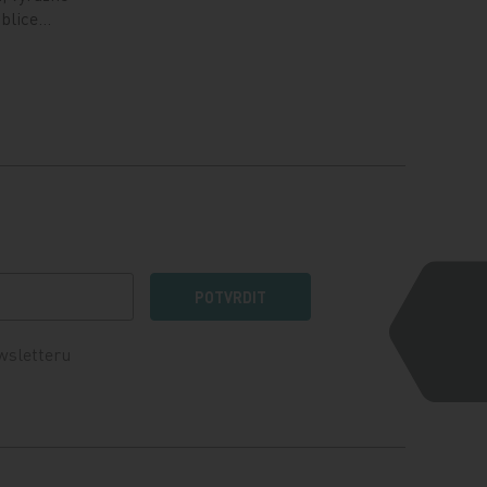
ublice…
POTVRDIT
wsletteru