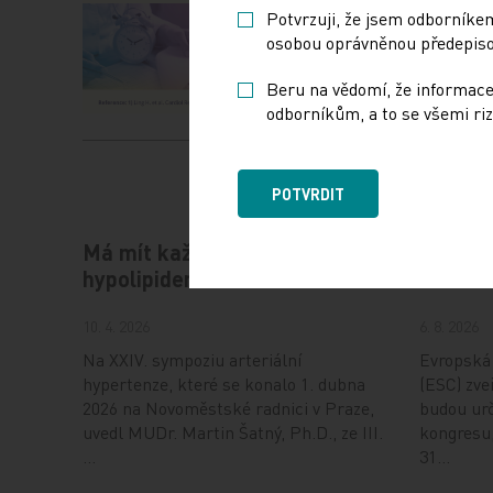
Potvrzuji, že jsem odborníkem
osobou oprávněnou předepisov
Beru na vědomí, že informace
odborníkům, a to se všemi riz
POTVRDIT
Má mít každý hypertonik
Hot Lin
hypolipidemikum?
ESC od
10. 4. 2026
6. 8. 2026
Na XXIV. sympoziu arteriální
Evropská 
hypertenze, které se konalo 1. dubna
(ESC) zveř
2026 na Novoměstské radnici v Praze,
budou urč
uvedl MUDr. Martin Šatný, Ph.D., ze III.
kongresu,
…
31…