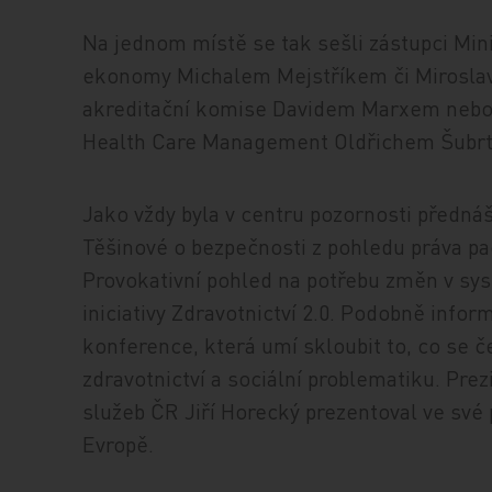
Na jednom místě se tak sešli zástupci Mini
ekonomy Michalem Mejstříkem či Mirosla
akreditační komise Davidem Marxem nebo
Health Care Management Oldřichem Šubr
Jako vždy byla v centru pozornosti předná
Těšinové o bezpečnosti z pohledu práva pa
Provokativní pohled na potřebu změn v sys
iniciativy Zdravotnictví 2.0. Podobně inform
konference, která umí skloubit to, co se
zdravotnictví a sociální problematiku. Pre
služeb ČR Jiří Horecký prezentoval ve sv
Evropě.