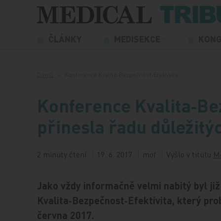
Přeskočit na obsah
ČLÁNKY
MEDISEKCE
KON
Domů
Konference Kvalita‑Bezpečnost‑Efektivita…
Konference Kvalita‑Be
přinesla řadu důležitý
2 minuty čtení
19. 6. 2017
mof
Vyšlo v titulu
Me
Jako vždy informačně velmi nabitý byl 
Kvalita‑Bezpečnost‑Efektivita, který pr
června 2017.