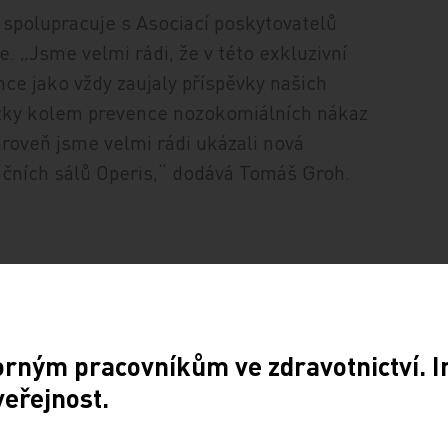
polupracuje s Asociací poskytovatelů
. „Jsme velmi rádi, že v této exkluzivní
ce jako vždy zaujaly příspěvky našich
natky kolem prevence nozokomiálních nákaz
oveň jsme velmi rádi ukázali nová
ačních sálů Operis,“ dodává Tomáš Groh.
Sdílejte článek
orným pracovníkům ve zdravotnictví. 
veřejnost.