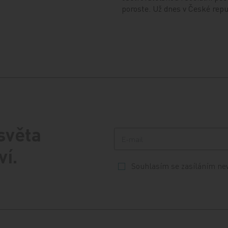
poroste. Už dnes v České rep
 světa
ví.
Souhlasím se zasíláním ne