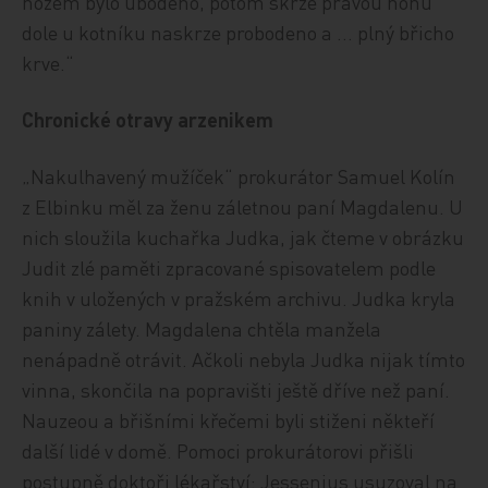
nožem bylo ubodeno, potom skrze pravou nohu
dole u kotníku naskrze probodeno a … plný břicho
krve.“
Chronické otravy arzenikem
„Nakulhavený mužíček“ prokurátor Samuel Kolín
z Elbinku měl za ženu záletnou paní Magdalenu. U
nich sloužila kuchařka Judka, jak čteme v obrázku
Judit zlé paměti zpracované spisovatelem podle
knih v uložených v pražském archivu. Judka kryla
paniny zálety. Magdalena chtěla manžela
nenápadně otrávit. Ačkoli nebyla Judka nijak tímto
vinna, skončila na popravišti ještě dříve než paní.
Nauzeou a břišními křečemi byli stiženi někteří
další lidé v domě. Pomoci prokurátorovi přišli
postupně doktoři lékařství: Jessenius usuzoval na