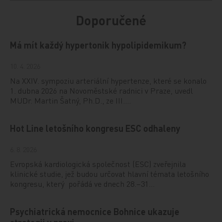
Doporučené
Má mít každý hypertonik hypolipidemikum?
10. 4. 2026
Na XXIV. sympoziu arteriální hypertenze, které se konalo
1. dubna 2026 na Novoměstské radnici v Praze, uvedl
MUDr. Martin Šatný, Ph.D., ze III.…
Hot Line letošního kongresu ESC odhaleny
6. 8. 2026
Evropská kardiologická společnost (ESC) zveřejnila
klinické studie, jež budou určovat hlavní témata letošního
kongresu, který pořádá ve dnech 28.–31…
Psychiatrická nemocnice Bohnice ukazuje