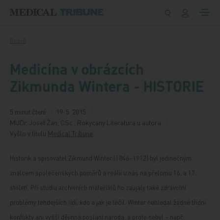
Přeskočit na obsah
Domů
Medicína v obrázcích
Zikmunda Wintera - HISTORIE
5 minut čtení
19. 5. 2015
MUDr. Josef Žán, CSc., Rokycany Literatura u autora
Vyšlo v titulu
Medical Tribune
Historik a spisovatel Zikmund Winter (1846–1912) byl jedinečným
znalcem společenských poměrů a reálií u nás na přelomu 16. a 17.
století. Při studiu archivních materiálů ho zaujaly také zdravotní
problémy tehdejších lidí, kdo a jak je léčil. Winter nehledal žádné třídní
konflikty ani vyšší dějinná poslání národa, a proto nebyl – např.