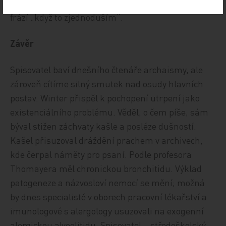
podstatě“. Raději nezjednodušujme už náš jazyk
frází „když to zjednoduším“.
Závěr
Spisovatel baví dnešního čtenáře archaismy, ale
zároveň cítíme silný smutek nad osudy hlavních
postav. Winter přispěl k pochopení utrpení jako
existenciálního problému. Věděl, o čem píše, sám
býval stižen záchvaty kašle a posléze dušností.
Kašel přisuzoval dráždění prachem v archivech,
kde čerpal náměty pro psaní. Podle profesora
Thomayera měl chronickou bronchitidu. Výklad
patogeneze a názvosloví nemocí se mění; možná
by dnes specialisté v oborech pracovní lékařství a
imunologové s alergology usuzovali na exogenní
alergickou alveolitidu. Spisovatel – středoškolský