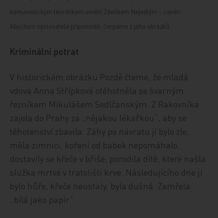
komunistickým teoretikem umění Zdeňkem Nejedlým – ceněn.
Abychom spisovatele připomněli, čerpáme z jeho obrázků.
Kriminální potrat
V historickém obrázku Pozdě čteme, že mladá
vdova Anna Střípková otěhotněla se švarným
řezníkem Mikulášem Sedlčanským. Z Rakovníka
zajela do Prahy za „nějakou lékařkou“, aby se
těhotenství zbavila. Záhy po návratu jí bylo zle,
měla zimnici, koření od babek nepomáhalo,
dostavily se křeče v břiše; porodila dítě, které našla
služka mrtvé v tratolišti krve. Následujícího dne jí
bylo hůře, křeče neustaly, byla dušná. Zemřela
„bílá jako papír“.