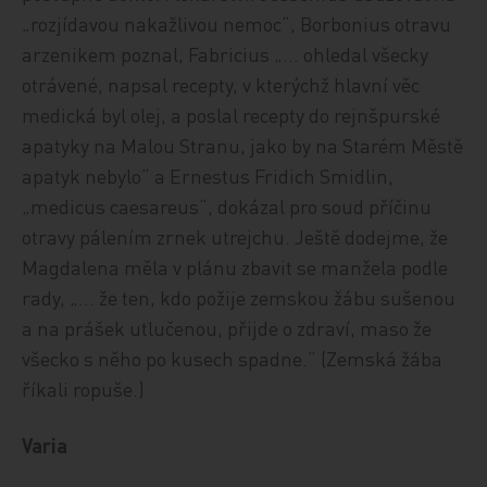
„rozjídavou nakažlivou nemoc“, Borbonius otravu
arzenikem poznal, Fabricius „… ohledal všecky
otrávené, napsal recepty, v kterýchž hlavní věc
medická byl olej, a poslal recepty do rejnšpurské
apatyky na Malou Stranu, jako by na Starém Městě
apatyk nebylo“ a Ernestus Fridich Smidlin,
„medicus caesareus“, dokázal pro soud příčinu
otravy pálením zrnek utrejchu. Ještě dodejme, že
Magdalena měla v plánu zbavit se manžela podle
rady, „… že ten, kdo požije zemskou žábu sušenou
a na prášek utlučenou, přijde o zdraví, maso že
všecko s něho po kusech spadne.“ (Zemská žába
říkali ropuše.)
Varia