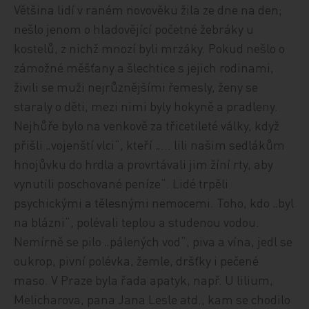
Většina lidí v raném novověku žila ze dne na den;
nešlo jenom o hladovějící početné žebráky u
kostelů, z nichž mnozí byli mrzáky. Pokud nešlo o
zámožné měšťany a šlechtice s jejich rodinami,
živili se muži nejrůznějšími řemesly, ženy se
staraly o děti, mezi nimi byly hokyně a pradleny.
Nejhůře bylo na venkově za třicetileté války, když
přišli „vojenští vlci“, kteří „… lili našim sedlákům
hnojůvku do hrdla a provrtávali jim žíní rty, aby
vynutili poschované peníze“. Lidé trpěli
psychickými a tělesnými nemocemi. Toho, kdo „byl
na blázni“, polévali teplou a studenou vodou.
Nemírně se pilo „pálených vod“, piva a vína, jedl se
oukrop, pivní polévka, žemle, dršťky i pečené
maso. V Praze byla řada apatyk, např. U lilium,
Melicharova, pana Jana Lesle atd., kam se chodilo