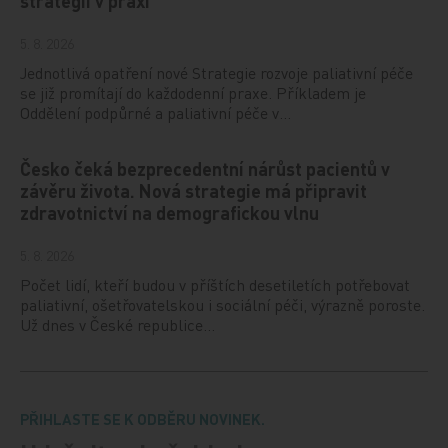
strategii v praxi
5. 8. 2026
Jednotlivá opatření nové Strategie rozvoje paliativní péče
se již promítají do každodenní praxe. Příkladem je
Oddělení podpůrné a paliativní péče v…
Česko čeká bezprecedentní nárůst pacientů v
závěru života. Nová strategie má připravit
zdravotnictví na demografickou vlnu
5. 8. 2026
Počet lidí, kteří budou v příštích desetiletích potřebovat
paliativní, ošetřovatelskou i sociální péči, výrazně poroste.
Už dnes v České republice…
PŘIHLASTE SE K ODBĚRU NOVINEK.