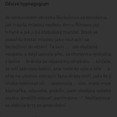
Děsivé hypnagogium
Ve venkovském obrázku Bezbožnice se dovídáme,
jak trápila mladou nevěstu Annu Říhovou její
tchyně a jak ji bil slabošský manžel. Staré se
podařilo dostat mladou jako rouhající se
bezbožnici do vězení. Ta tam „… ale obyčejně
nespala, a když usnula přec, za chvilenku vyskočila
z lavice … bránila se nějakému strašidlu … křičela,
že vidí zakrslou babici, ana roste do výše a šíře … a
vždy na ubohou sténající ženu drápy míří, jako by ji
chtěla vyklinout oči … opakovala … vím, mátě moje
klamařka, odpusťte, probůh, jsem zlodějka vašeho
statku, probůh odpusť, panímámo –“. Nešťastnice
se oběsila brzy po propuštění.