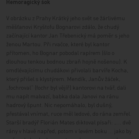
Hemoragický šok
V obrázku z Prahy Krátký jeho svět se žárlivému
měšťanovi Kryštofu Bognarovi zdálo, že chudý
začínající kantor Jan Třebenický má poměr s jeho
ženou Martou. Při rvačce, které byl kantor
přítomen, ho Bognar pobodal rapírem (šlo o
dlouhou tenkou bodnou zbraň hojně nošenou). K
omdlévajícímu chudákovi přivolali barvíře Kocha,
který přišel s klystýrem. Mendík, Janův žáček,
„fochroval“ (fochr byl vějíř) kantorovi na tvář, dali
mu napít malvazí, babka dala Janovi na ránu
hadrový špunt. Nic nepomáhalo, byl dušný,
přestával vnímat, ruce měl ledové, do rána zemřel.
Starší bradýř Florián Mates diktoval písaři: „… dvě
rány v hlavě napřed, potom v levém boku … jako by