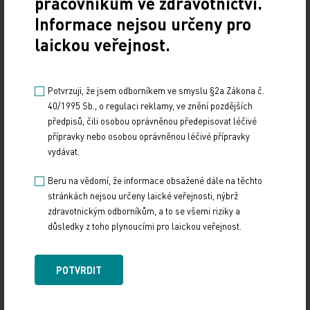
pracovníkům ve zdravotnictví.
bohatá. Několik ukázek z jeho popisů: „nevěsta
Informace nejsou určeny pro
mdlela“, měl „nos hrbovitý“, „člověk huňatý,
laickou veřejnost.
ryšlavý s břichem pivným a obšírným“, „potlivá
práce“, „hladovitě jedl“, „rozdal dost podhrdelníků,
pohubků, dal mu šňupku pod nos“, chudé nevěstě
Potvrzuji, že jsem odborníkem ve smyslu §2a Zákona č.
říkali „nahořitkovitá“, ta se uměla „vdrobit“,
40/1995 Sb., o regulaci reklamy, ve znění pozdějších
nešťastná se často „pošetila“, „obšírná stařena“
předpisů, čili osobou oprávněnou předepisovat léčivé
přípravky nebo osobou oprávněnou léčivé přípravky
byla navíc „těla jako hlinovatého“, zlá manželka
vydávat.
vyhrožovala muži, že by ho „zcvakla“. Kantora
okřikli: „mlč, kaziškole, vypláchni si hubu“. Dnes
Beru na vědomí, že informace obsažené dále na těchto
stránkách nejsou určeny laické veřejnosti, nýbrž
„statný“ býval „podstatný“ („podstatná vdova“)
zdravotnickým odborníkům, a to se všemi riziky a
nebo statečný („statečný padesátník“). Při
důsledky z toho plynoucími pro laickou veřejnost.
takovém bohatém slovníku přichází mimoděk na
mysl srovnání s dneškem, kdy kdeco „proběhlo“ a
POTVRDIT
„probíhá“, kdeco je „klíčové“, často i osoby. Při
rozhovoru si odpovídající vypomáhá klišé „je v