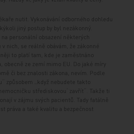
 lékaře nutit. Vykonávání odborného dohledu
kýkoli jiný postup by byl nezákonný.
m na personální obsazení některých
u v nich, se reálně obávám, že zákonné
něji to platí tam, kde je zaměstnáno
a, obecně ze zemí mimo EU. Do jaké míry
domě či bez znalosti zákona, nevím. Podle
ku“ způsobem „když nebudete takto
emocničku střediskovou‘ zavřít“. Takže ti
nají v zájmu svých pacientů. Tady fatálně
ost práva a také kvalitu a bezpečnost