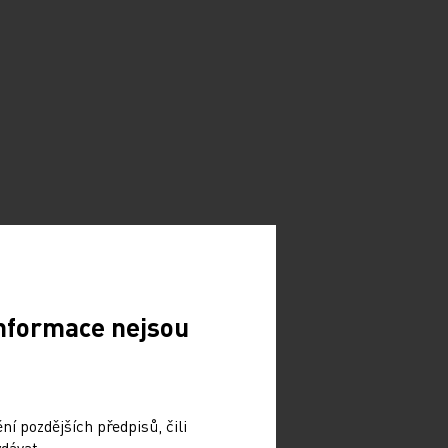
Informace nejsou
í pozdějších předpisů, čili
dávat.