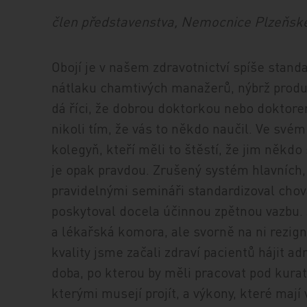
člen představenstva, Nemocnice Plzeňskéh
Obojí je v našem zdravotnictví spíše stand
nátlaku chamtivých manažerů, nýbrž prod
dá říci, že dobrou doktorkou nebo doktore
nikoli tím, že vás to někdo naučil. Ve své
kolegyň, kteří měli to štěstí, že jim někdo 
je opak pravdou. Zrušený systém hlavních,
pravidelnými semináři standardizoval chov
poskytoval docela účinnou zpětnou vazbu. J
a lékařská komora, ale svorně na ni rezig
kvality jsme začali zdraví pacientů hájit a
doba, po kterou by měli pracovat pod kurat
kterými musejí projít, a výkony, které mají