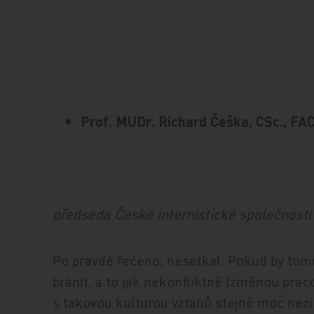
Prof. MUDr. Richard Češka, CSc., FA
předseda České internistické společnost
Po pravdě řečeno, nesetkal. Pokud by tomu
bránit, a to jak nekonfliktně (změnou praco
s takovou kulturou vztahů stejně moc nezí