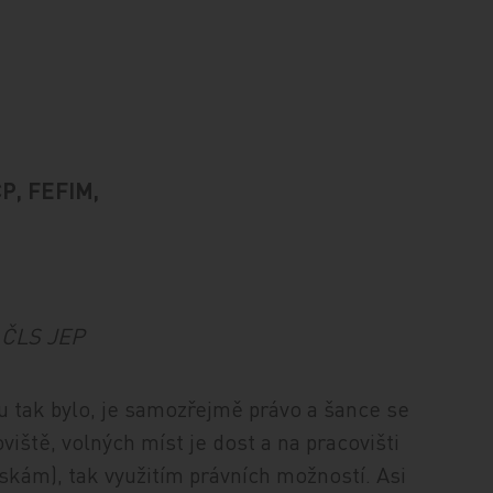
CP, FEFIM,
i ČLS JEP
 tak bylo, je samozřejmě právo a šance se
viště, volných míst je dost a na pracovišti
skám), tak využitím právních možností. Asi