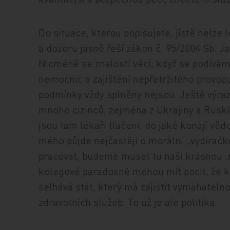
Do situace, kterou popisujete, jistě nelze
a dozoru jasně řeší zákon č. 95/2004 Sb. Ja
Nicméně se znalostí věcí, když se podívá
nemocnic a zajištění nepřetržitého provoz
podmínky vždy splněny nejsou. Ještě výraz
mnoho cizinců, zejména z Ukrajiny a Rusk
jsou tam lékaři tlačeni, do jaké konají vě
mého půjde nejčastěji o morální „vydírač
pracovat, budeme muset tu naši krásnou ‚n
kolegové paradoxně mohou mít pocit, že ko
selhává stát, který má zajistit vymahateln
zdravotních služeb. To už je ale politika.