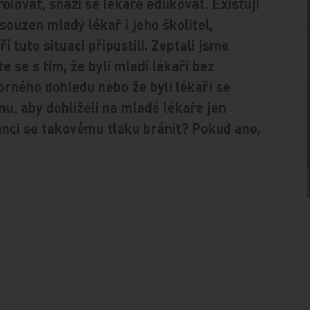
ovat, snaží se lékaře edukovat. Existují
souzen mladý lékař i jeho školitel,
 tuto situaci připustili. Zeptali jsme
e se s tím, že byli mladí lékaři bez
orného dohledu nebo že byli lékaři se
mu, aby dohlíželi na mladé lékaře jen
anci se takovému tlaku bránit? Pokud ano,