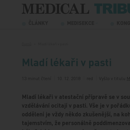
Přeskočit na obsah
ČLÁNKY
MEDISEKCE
KON
Domů
Mladí lékaři v pasti
Mladí lékaři v pasti
13 minut čtení
10. 12. 2018
red
Vyšlo v titulu
M
Mladí lékaři v atestační přípravě se v 
vzdělávání ocitají v pasti. Vše je v pořád
oddělení je vždy někdo zkušenější, na ko
tajemstvím, že personálně poddimenzova