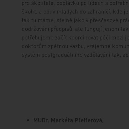
pro školitele, poptávku po lidech s potřebn
školit, a odliv mladých do zahraničí, kde je
tak tu máme, stejně jako v přesčasové prác
dodržování předpisů, ale fungují jenom ta
potřebujeme začít koordinovat péči mezi je
doktorům zpětnou vazbu, vzájemně komunik
systém postgraduálního vzdělávání tak, a
MUDr. Markéta Pfeiferová,