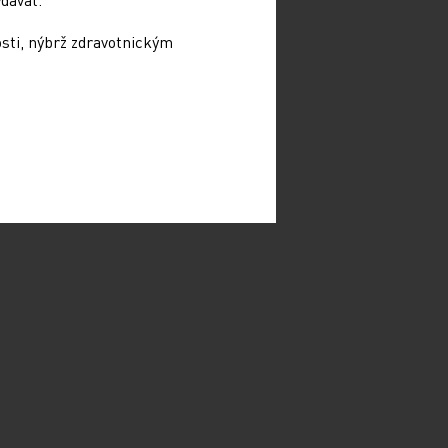
osti, nýbrž zdravotnickým