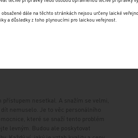
 obsažené dále na těchto stránkách nejsou určeny laické veřejn
iky a důsledky z toho plynoucími pro laickou veřejnost.
 přístupem nesetkal. A snažím se velmi,
 dít nemuselo. Je to věc personálního
emocnice, které se snaží tento problém
ějte levným. Budou ale poskytovat
y. Každý ví, jaký je vztah kvality a ceny.