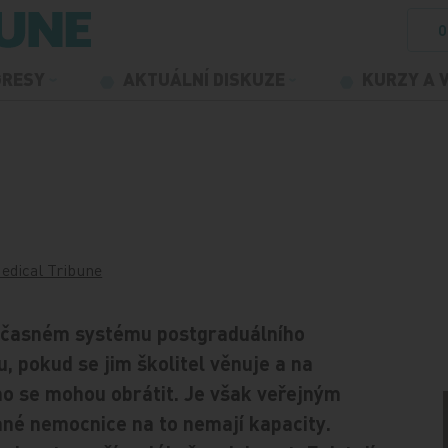
O
GRESY
AKTUÁLNÍ DISKUZE
KURZY A 
edical Tribune
současném systému postgraduálního
ku, pokud se jim školitel věnuje a na
ho se mohou obrátit. Je však veřejným
né nemocnice na to nemají kapacity.