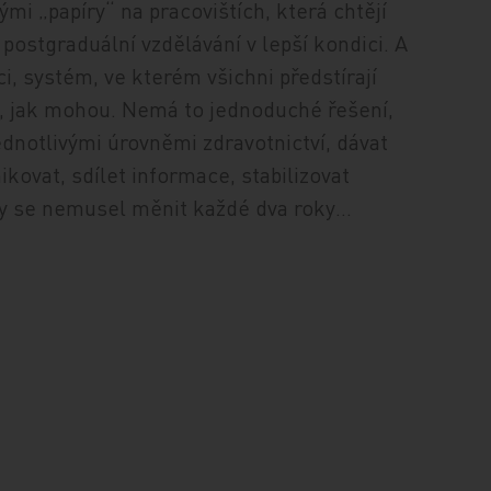
ými „papíry“ na pracovištích, která chtějí
 postgraduální vzdělávání v lepší kondici. A
i, systém, ve kterém všichni předstírají
k, jak mohou. Nemá to jednoduché řešení,
dnotlivými úrovněmi zdravotnictví, dávat
ovat, sdílet informace, stabilizovat
by se nemusel měnit každé dva roky…