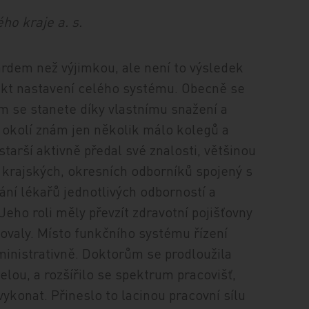
o kraje a. s.
ardem než výjimkou, ale není to výsledek
ukt nastavení celého systému. Obecně se
m se stanete díky vlastnímu snažení a
m okolí znám jen několik málo kolegů a
starší aktivně předal své znalosti, většinou
 krajských, okresních odborníků spojený s
ání lékařů jednotlivých odborností a
eho roli měly převzít zdravotní pojišťovny
novaly. Místo funkčního systému řízení
dministrativně. Doktorům se prodloužila
elou, a rozšířilo se spektrum pracovišť,
 vykonat. Přineslo to lacinou pracovní sílu