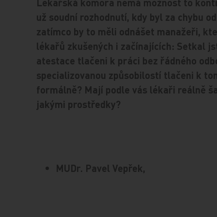
Lékařská komora nemá možnost to kontrol
už soudní rozhodnutí, kdy byl za chybu od
zatímco by to měli odnášet manažeři, kteří
lékařů zkušených i začínajících: Setkal jst
atestace tlačeni k práci bez řádného odb
specializovanou způsobilostí tlačeni k to
formálně? Mají podle vás lékaři reálně š
jakými prostředky?
MUDr. Pavel Vepřek,