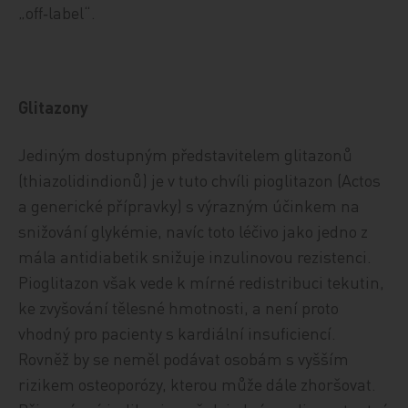
„off‑label“.
Glitazony
Jediným dostupným představitelem glitazonů
(thiazolidindionů) je v tuto chvíli pioglitazon (Actos
a generické přípravky) s výrazným účinkem na
snižování glykémie, navíc toto léčivo jako jedno z
mála antidiabetik snižuje inzulinovou rezistenci.
Pioglitazon však vede k mírné redistribuci tekutin,
ke zvyšování tělesné hmotnosti, a není proto
vhodný pro pacienty s kardiální insuficiencí.
Rovněž by se neměl podávat osobám s vyšším
rizikem osteoporózy, kterou může dále zhoršovat.