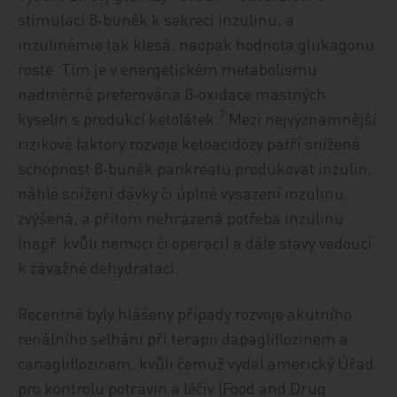
stimulaci β‑buněk k sekreci inzulinu, a
inzulinémie tak klesá, naopak hodnota glukagonu
roste. Tím je v energetickém metabolismu
nadměrně preferována β‑oxidace mastných
7
kyselin s produkcí ketolátek.
Mezi nejvýznamnější
rizikové faktory rozvoje ketoacidózy patří snížená
schopnost β‑buněk pankreatu produkovat inzulin,
náhlé snížení dávky či úplné vysazení inzulinu,
zvýšená, a přitom nehrazená potřeba inzulinu
(např. kvůli nemoci či operaci) a dále stavy vedoucí
k závažné dehydrataci.
Recentně byly hlášeny případy rozvoje akutního
renálního selhání při terapii dapagliflozinem a
canagliflozinem, kvůli čemuž vydal americký Úřad
pro kontrolu potravin a léčiv (Food and Drug