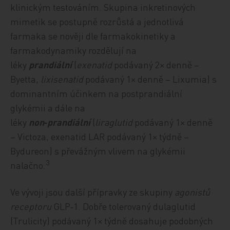
klinickým testováním. Skupina inkretinových
mimetik se postupně rozrůstá a jednotlivá
farmaka se nověji dle farmakokinetiky a
farmakodynamiky rozdělují na
léky
prandiální
(
exenatid
podávaný 2× denně –
Byetta,
lixisenatid
podávaný 1× denně – Lixumia) s
dominantním účinkem na postprandiální
glykémii a dále na
léky
non‑prandiální
(
liraglutid
podávaný 1× denně
– Victoza, exenatid LAR podávaný 1× týdně –
Bydureon) s převážným vlivem na glykémii
3
nalačno.
Ve vývoji jsou další přípravky ze skupiny
agonistů
receptoru
GLP‑1. Dobře tolerovaný dulaglutid
(Trulicity) podávaný 1× týdně dosahuje podobných