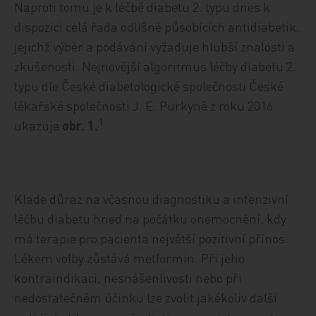
Naproti tomu je k léčbě diabetu 2. typu dnes k
dispozici celá řada odlišně působících antidiabetik,
jejichž výběr a podávání vyžaduje hlubší znalosti a
zkušenosti. Nejnovější algoritmus léčby diabetu 2.
typu dle České diabetologické společnosti České
lékařské společnosti J. E. Purkyně z roku 2016
1
ukazuje
obr. 1.
Klade důraz na včasnou diagnostiku a intenzivní
léčbu diabetu hned na počátku onemocnění, kdy
má terapie pro pacienta největší pozitivní přínos.
Lékem volby zůstává metformin. Při jeho
kontraindikaci, nesnášenlivosti nebo při
nedostatečném účinku lze zvolit jakékoliv další