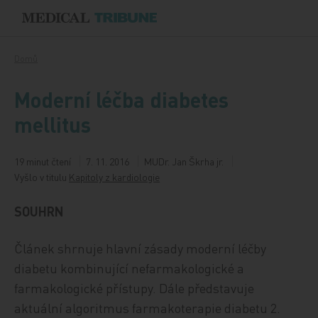
Přeskočit na obsah
Domů
Moderní léčba diabetes
mellitus
19 minut čtení
7. 11. 2016
MUDr. Jan Škrha jr.
Vyšlo v titulu
Kapitoly z kardiologie
SOUHRN
Článek shrnuje hlavní zásady moderní léčby
diabetu kombinující nefarmakologické a
farmakologické přístupy. Dále představuje
aktuální algoritmus farmakoterapie diabetu 2.