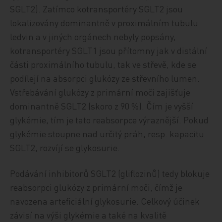
SGLT2). Zatímco kotransportéry SGLT2 jsou
lokalizovány dominantně v proximálním tubulu
ledvin a v jiných orgánech nebyly popsány,
kotransportéry SGLT1 jsou přítomny jak v distální
části proximálního tubulu, tak ve střevě, kde se
podílejí na absorpci glukózy ze střevního lumen.
Vstřebávání glukózy z primární moči zajišťuje
dominantně SGLT2 (skoro z 90 %). Čím je vyšší
glykémie, tím je tato reabsorpce výraznější. Pokud
glykémie stoupne nad určitý práh, resp. kapacitu
SGLT2, rozvíjí se glykosurie.
Podávání inhibitorů SGLT2 (gliflozinů) tedy blokuje
reabsorpci glukózy z primární moči, čímž je
navozena arteficiální glykosurie. Celkový účinek
závisí na výši glykémie a také na kvalitě