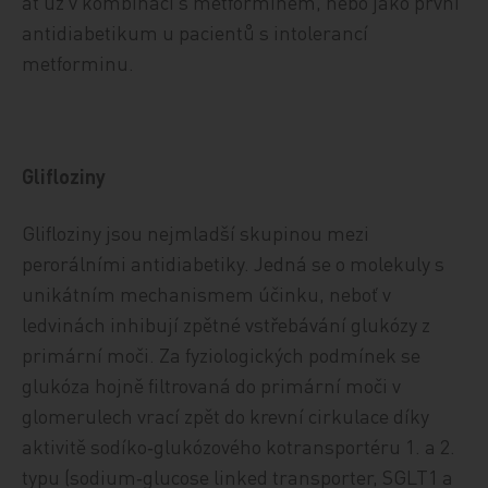
ať už v kombinaci s metforminem, nebo jako první
antidiabetikum u pacientů s intolerancí
metforminu.
Glifloziny
Glifloziny jsou nejmladší skupinou mezi
perorálními antidiabetiky. Jedná se o molekuly s
unikátním mechanismem účinku, neboť v
ledvinách inhibují zpětné vstřebávání glukózy z
primární moči. Za fyziologických podmínek se
glukóza hojně filtrovaná do primární moči v
glomerulech vrací zpět do krevní cirkulace díky
aktivitě sodíko‑glukózového kotransportéru 1. a 2.
typu (sodium‑glucose linked transporter, SGLT1 a