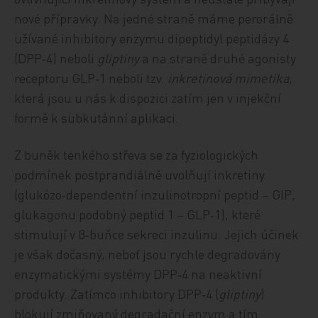
nové přípravky. Na jedné straně máme perorálně
užívané inhibitory enzymu dipeptidyl peptidázy 4
(DPP‑4) neboli
gliptiny
a na straně druhé agonisty
receptoru GLP‑1 neboli tzv.
inkretinová mimetika
,
která jsou u nás k dispozici zatím jen v injekční
formě k subkutánní aplikaci.
Z buněk tenkého střeva se za fyziologických
podmínek postprandiálně uvolňují inkretiny
(glukózo‑dependentní inzulinotropní peptid – GIP,
glukagonu podobný peptid 1 – GLP‑1), které
stimulují v β‑buňce sekreci inzulinu. Jejich účinek
je však dočasný, neboť jsou rychle degradovány
enzymatickými systémy DPP‑4 na neaktivní
produkty. Zatímco inhibitory DPP‑4 (
gliptiny
)
blokují zmiňovaný degradační enzym a tím