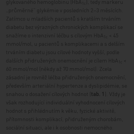
glykovaného hemoglobinu (HbA
), tedy markeru
1c
„průměrné“ glykémie v posledních 2–3 měsících.
Zatímco u mladších pacientů s kratším trváním
diabetu bez výrazných chronických komplikací se
snažíme o intenzivní léčbu s cílovým HbA
< 45
1c
mmol/mol, u pacientů s komplikacemi a s delším
trváním diabetu jsou cílové hodnoty vyšší, podle
dalších přidružených onemocnění je cílem HbA
<
1c
60 mmol/mol (někdy až 70 mmol/mol). Zcela
zásadní je rovněž léčba přidružených onemocnění,
především arteriální hypertenze a dyslipidémie, se
snahou o dosažení cílových hodnot (
tab. 1
). Vždy je
však rozhodující individuální vyhodnocení cílových
hodnot s přihlédnutím k věku, fyzické aktivitě,
přítomnosti komplikací, přidruženým chorobám,
sociální situaci, ale i k osobnosti nemocného.