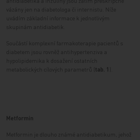
antidiabetika a inzuliny jsou zatím preskripčně
vázány jen na diabetologa či internistu. Níže
uvádím základní informace k jednotlivým
skupinám antidiabetik.
Součástí komplexní farmakoterapie pacientů s
diabetem jsou rovněž antihypertenziva a
hypolipidemika k dosažení ostatních
metabolických cílových parametrů (
tab. 1
).
Metformin
Metformin je dlouho známé antidiabetikum, jehož