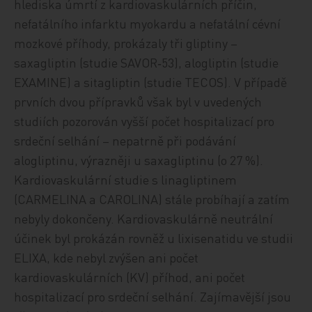
hlediska úmrtí z kardiovaskulárních příčin,
nefatálního infarktu myokardu a nefatální cévní
mozkové příhody, prokázaly tři gliptiny –
saxagliptin (studie SAVOR‑53), alogliptin (studie
EXAMINE) a sitagliptin (studie TECOS). V případě
prvních dvou přípravků však byl v uvedených
studiích pozorován vyšší počet hospitalizací pro
srdeční selhání – nepatrně při podávání
alogliptinu, výrazněji u saxagliptinu (o 27 %).
Kardiovaskulární studie s linagliptinem
(CARMELINA a CAROLINA) stále probíhají a zatím
nebyly dokončeny. Kardiovaskulárně neutrální
účinek byl prokázán rovněž u lixisenatidu ve studii
ELIXA, kde nebyl zvýšen ani počet
kardiovaskulárních (KV) příhod, ani počet
hospitalizací pro srdeční selhání. Zajímavější jsou