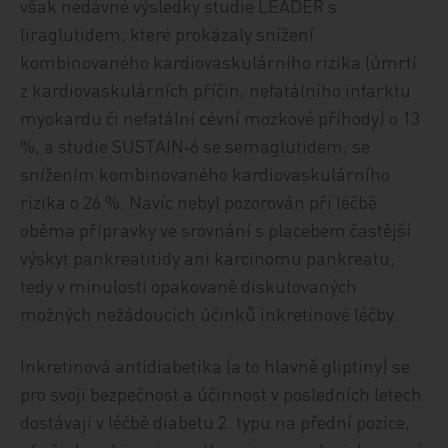
však nedávné výsledky studie LEADER s
liraglutidem, které prokázaly snížení
kombinovaného kardiovaskulárního rizika (úmrtí
z kardiovaskulárních příčin, nefatálního infarktu
myokardu či nefatální cévní mozkové příhody) o 13
%, a studie SUSTAIN‑6 se semaglutidem, se
snížením kombinovaného kardiovaskulárního
rizika o 26 %. Navíc nebyl pozorován při léčbě
oběma přípravky ve srovnání s placebem častější
výskyt pankreatitidy ani karcinomu pankreatu,
tedy v minulosti opakovaně diskutovaných
možných nežádoucích účinků inkretinové léčby.
Inkretinová antidiabetika (a to hlavně gliptiny) se
pro svoji bezpečnost a účinnost v posledních letech
dostávají v léčbě diabetu 2. typu na přední pozice,