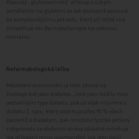
Klasický „glukocentrický“ přístup s úzkým
zaměřením na glykémii se tak postupně posouvá
ke komplexnějšímu pohledu, který při léčbě více
zohledňuje vliv (farmako)terapie na celkovou
mortalitu.
Nefarmakologická léčba
Málokteré onemocnění je tolik závislé na
životosprávě jako diabetes. Jistě jsou rozdíly mezi
jednotlivými typy diabetu, pokud však mluvíme o
diabetu 2. typu, který postihuje přes 90 % všech
pacientů s diabetem, pak množství fyzické aktivity
v doprovodu se složením stravy zásadně ovlivňuje
jak případný rozvoj onemocnění, tak jeho další