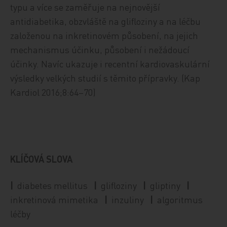
typu a více se zaměřuje na nejnovější
antidiabetika, obzvláště na glifloziny a na léčbu
založenou na inkretinovém působení, na jejich
mechanismus účinku, působení i nežádoucí
účinky. Navíc ukazuje i recentní kardiovaskulární
výsledky velkých studií s těmito přípravky. (Kap
Kardiol 2016;8:64–70)
KLÍČOVÁ SLOVA
|
diabetes mellitus
|
glifloziny
|
gliptiny
|
inkretinová mimetika
|
inzuliny
|
algoritmus
léčby