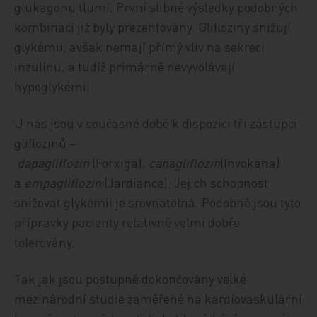
glukagonu tlumí. První slibné výsledky podobných
kombinací již byly prezentovány. Glifloziny snižují
glykémii, avšak nemají přímý vliv na sekreci
inzulinu, a tudíž primárně nevyvolávají
hypoglykémii.
U nás jsou v současné době k dispozici tři zástupci
gliflozinů –
dapagliflozin
(Forxiga),
canagliflozin
(Invokana)
a
empagliflozin
(Jardiance). Jejich schopnost
snižovat glykémii je srovnatelná. Podobně jsou tyto
přípravky pacienty relativně velmi dobře
tolerovány.
Tak jak jsou postupně dokončovány velké
mezinárodní studie zaměřené na kardiovaskulární