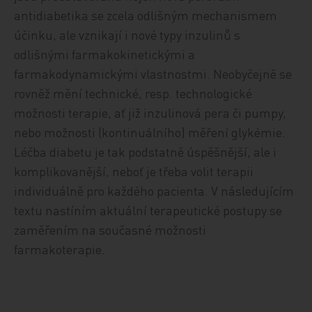
antidiabetika se zcela odlišným mechanismem
účinku, ale vznikají i nové typy inzulinů s
odlišnými farmakokinetickými a
farmakodynamickými vlastnostmi. Neobyčejně se
rovněž mění technické, resp. technologické
možnosti terapie, ať již inzulinová pera či pumpy,
nebo možnosti (kontinuálního) měření glykémie.
Léčba diabetu je tak podstatně úspěšnější, ale i
komplikovanější, neboť je třeba volit terapii
individuálně pro každého pacienta. V následujícím
textu nastíním aktuální terapeutické postupy se
zaměřením na současné možnosti
farmakoterapie.