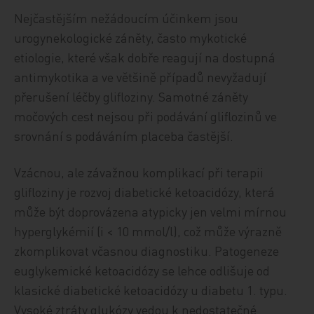
Nejčastějším nežádoucím účinkem jsou
urogynekologické záněty, často mykotické
etiologie, které však dobře reagují na dostupná
antimykotika a ve většině případů nevyžadují
přerušení léčby glifloziny. Samotné záněty
močových cest nejsou při podávání gliflozinů ve
srovnání s podáváním placeba častější.
Vzácnou, ale závažnou komplikací při terapii
glifloziny je rozvoj diabetické ketoacidózy, která
může být doprovázena atypicky jen velmi mírnou
hyperglykémií (i < 10 mmol/l), což může výrazně
zkomplikovat včasnou diagnostiku. Patogeneze
euglykemické ketoacidózy se lehce odlišuje od
klasické diabetické ketoacidózy u diabetu 1. typu.
Vysoké ztráty glukózy vedou k nedostatečné