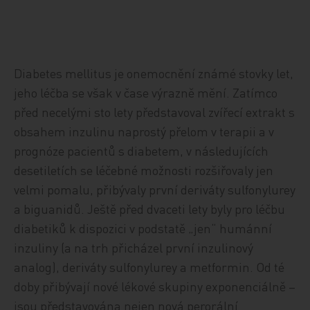
Diabetes mellitus je onemocnění známé stovky let,
jeho léčba se však v čase výrazně mění. Zatímco
před necelými sto lety představoval zvířecí extrakt s
obsahem inzulinu naprostý přelom v terapii a v
prognóze pacientů s diabetem, v následujících
desetiletích se léčebné možnosti rozšiřovaly jen
velmi pomalu, přibývaly první deriváty sulfonylurey
a biguanidů. Ještě před dvaceti lety byly pro léčbu
diabetiků k dispozici v podstatě „jen“ humánní
inzuliny (a na trh přicházel první inzulinový
analog), deriváty sulfonylurey a metformin. Od té
doby přibývají nové lékové skupiny exponenciálně –
jsou představována nejen nová perorální