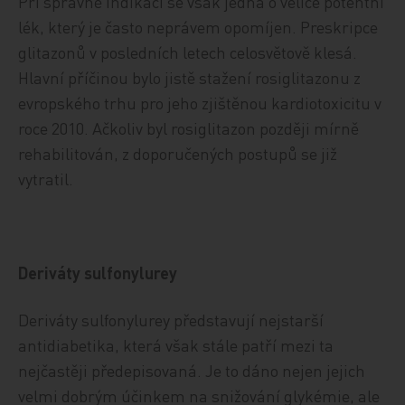
Při správné indikaci se však jedná o velice potentní
lék, který je často neprávem opomíjen. Preskripce
glitazonů v posledních letech celosvětově klesá.
Hlavní příčinou bylo jistě stažení rosiglitazonu z
evropského trhu pro jeho zjištěnou kardiotoxicitu v
roce 2010. Ačkoliv byl rosiglitazon později mírně
rehabilitován, z doporučených postupů se již
vytratil.
Deriváty sulfonylurey
Deriváty sulfonylurey představují nejstarší
antidiabetika, která však stále patří mezi ta
nejčastěji předepisovaná. Je to dáno nejen jejich
velmi dobrým účinkem na snižování glykémie, ale