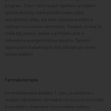
progresi. Cílem režimových opatření je zvýšení
fyzické aktivity, které přináší nejen vyšší
energetický výdej, ale také zlepšuje kondici a
zvyšuje inzulinovou senzitivitu. Naopak strava by
měla být pestrá, avšak s přihlédnutím k
celkovému energetickému obsahu. Detailní
doporučení diabetických diet přesahuje rámec
tohoto sdělení.
Farmakoterapie
Farmakoterapie diabetu 1. typu je založena s
malými výjimkami výhradně na inzulinu (viz níže)
a na výběru vhodného inzulinového režimu.