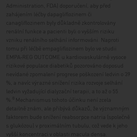
Administration, FDA) doporučení, aby před
zahájením léčby dapagliflozinem či
canagliflozinem byly důkladně zkontrolovány
renální funkce a pacienti byli o vyšším riziku
vzniku renálního selhání informováni. Naproti
tomu při léčbě empagliflozinem bylo ve studii
EMPA‑REG OUTCOME u kardiovaskulárně vysoce
rizikové populace diabetiků pozorováno doposud
nevídané zpomalení progrese poškození ledvin o 39
%, a navíc výrazné snížení rizika rozvoje selhání
ledvin vyžadující dialyzační terapii, a to až o 55
8
%.
Mechanismus tohoto účinku není zcela
detailně znám, ale přibývá důkazů, že významným
faktorem bude snížení reabsorpce natria (společně
s glukózou) v proximálním tubulu, což vede k jeho
vyšší koncentraci v oblasti macula densa.