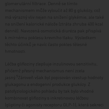
glomerulární filtrace. Denně se tímto
mechanismem může vyloučit až 80 g glukózy, což
má výrazný vliv nejen na snížení glykémie, ale také
na snížení kalorické nálože (ztráta zhruba 400 kcal
denně). Navozená osmotická diuréza pak přispívá
k mírnému poklesu krevního tlaku. Výsledkem
těchto účinků je navíc často pokles tělesné
hmotnosti.
Léčba glifloziny zlepšuje inzulinovou senzitivitu,
přičemž přesný mechanismus není zcela
5
jasný.
Zároveň však byl popisován vzestup hodnoty
glukagonu a endogenní produkce glukózy. Z
patofyziologického pohledu by tak bylo vhodné
kombinovat glifloziny s inkretinovou léčbou
(gliptiny či agonisty receptoru GLP‑1), která sekreci