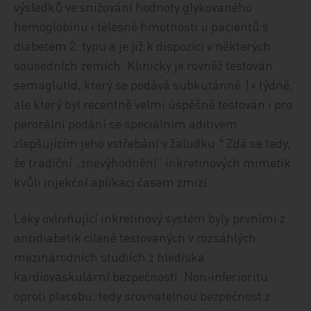
výsledků ve snižování hodnoty glykovaného
hemoglobinu i tělesné hmotnosti u pacientů s
diabetem 2. typu a je již k dispozici v některých
sousedních zemích. Klinicky je rovněž testován
semaglutid, který se podává subkutánně 1× týdně,
ale který byl recentně velmi úspěšně testován i pro
perorální podání se speciálním aditivem
4
zlepšujícím jeho vstřebání v žaludku.
Zdá se tedy,
že tradiční „znevýhodnění“ inkretinových mimetik
kvůli injekční aplikaci časem zmizí.
Léky ovlivňující inkretinový systém byly prvními z
antidiabetik cíleně testovaných v rozsáhlých
mezinárodních studiích z hlediska
kardiovaskulární bezpečnosti. Non‑inferioritu
oproti placebu, tedy srovnatelnou bezpečnost z