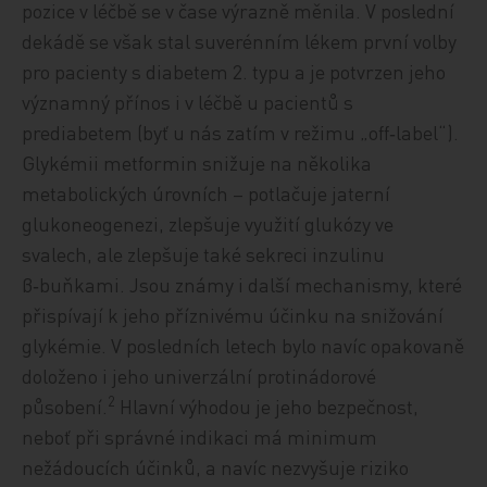
pozice v léčbě se v čase výrazně měnila. V poslední
dekádě se však stal suverénním lékem první volby
pro pacienty s diabetem 2. typu a je potvrzen jeho
významný přínos i v léčbě u pacientů s
prediabetem (byť u nás zatím v režimu „off‑label“).
Glykémii metformin snižuje na několika
metabolických úrovních – potlačuje jaterní
glukoneogenezi, zlepšuje využití glukózy ve
svalech, ale zlepšuje také sekreci inzulinu
β‑buňkami. Jsou známy i další mechanismy, které
přispívají k jeho příznivému účinku na snižování
glykémie. V posledních letech bylo navíc opakovaně
doloženo i jeho univerzální protinádorové
2
působení.
Hlavní výhodou je jeho bezpečnost,
neboť při správné indikaci má minimum
nežádoucích účinků, a navíc nezvyšuje riziko