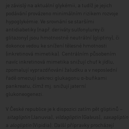
je závislý na aktuální glykémii, a tudíž je jejich
podávání provázeno minimálním rizikem rozvoje
hypoglykémie. Ve srovnání se staršími
antidiabetiky (např. deriváty sulfonylurey či
glitazony) jsou hmotnostně neutrální (gliptiny), či
dokonce vedou ke snížení tělesné hmotnosti
(inkretinová mimetika). Centrálním působením
navíc inkretinová mimetika snižují chuť k jídlu,
zpomalují vyprazdňování žaludku a v neposlední
řadě omezují sekreci glukagonu α‑buňkami
pankreatu, čímž mj. snižují jaterní
glukoneogenezi.
V České republice je k dispozici zatím pět gliptinů –
sitagliptin
(Januvia),
vildagliptin
(Galvus),
saxagliptin
a
alogliptin
(Vipidia). Další přípravky procházejí