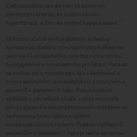
Zpětnovazebně pak dochází ke konstrikci
aferentních arteriol, ke snížení renální
9
hyperfiltrace, a tím i ke snížení hypoxie ledvin.
Glifloziny účinně snižují glykémii a zlepšují
kompenzaci diabetu minimálně stejně efektivně
jako starší antidiabetika, zato bez rizika vzniku
hypoglykémie a hmotnostního přírůstku. Podávat
se mohou jak v monoterapii, tak v kombinaci s
jinými perorálními antidiabetiky či s inzulinem u
pacientů s diabetem 2. typu. Pokud bychom
vycházeli z dat velkých studií, z léčby mají jistě
přínos pacienti s dekompenzovaným diabetem se
zachovanou funkcí ledvin s vyšším
kardiovaskulárním rizikem. Podávání gliflozinů
pacientům s diabetem 1. typu je zatím variantou