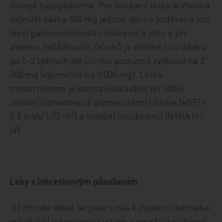
rozvoje hypoglykémie. Pro zahájení léčby je vhodná
nejnižší dávka 500 mg jednou denně podávaná pro
lepší gastrointestinální toleranci k jídlu a při
absenci nežádoucích účinků je vhodné tuto dávku
po 1–2 týdnech dle účinku postupně zvyšovat na 2
000 mg (výjimečně na 3 000 mg). Léčba
metforminem je kontraindikována při těžké
renální (odhadovaná glomerulární filtrace [eGF] <
2
0,5 ml/s/1,73 m
) a srdeční insuficienci (NYHA III–
IV).
Léky s inkretinovým působením
Již zhruba deset let jsou u nás k dispozici farmaka
ovlivňující inkretinový systém a neustále přibývají