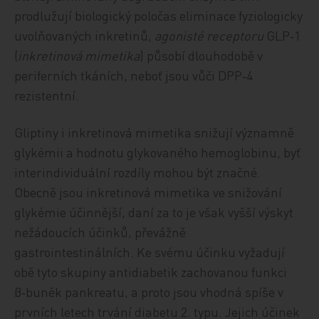
prodlužují biologický poločas eliminace fyziologicky
uvolňovaných inkretinů,
agonisté receptoru
GLP‑1
(
inkretinová mimetika
) působí dlouhodobě v
periferních tkáních, neboť jsou vůči DPP‑4
rezistentní.
Gliptiny i inkretinová mimetika snižují významně
glykémii a hodnotu glykovaného hemoglobinu, byť
interindividuální rozdíly mohou být značné.
Obecně jsou inkretinová mimetika ve snižování
glykémie účinnější, daní za to je však vyšší výskyt
nežádoucích účinků, převážně
gastrointestinálních. Ke svému účinku vyžadují
obě tyto skupiny antidiabetik zachovanou funkci
β‑buněk pankreatu, a proto jsou vhodná spíše v
prvních letech trvání diabetu 2. typu. Jejich účinek