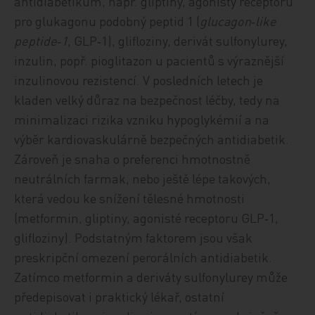
antidiabetikum, např. gliptiny, agonisty receptoru
pro glukagonu podobný peptid 1 (
glucagon‑like
peptide‑1
, GLP‑1), glifloziny, derivát sulfonylurey,
inzulin, popř. pioglitazon u pacientů s výraznější
inzulinovou rezistencí. V posledních letech je
kladen velký důraz na bezpečnost léčby, tedy na
minimalizaci rizika vzniku hypoglykémií a na
výběr kardiovaskulárně bezpečných antidiabetik.
Zároveň je snaha o preferenci hmotnostně
neutrálních farmak, nebo ještě lépe takových,
která vedou ke snížení tělesné hmotnosti
(metformin, gliptiny, agonisté receptoru GLP‑1,
glifloziny). Podstatným faktorem jsou však
preskripční omezení perorálních antidiabetik.
Zatímco metformin a deriváty sulfonylurey může
předepisovat i praktický lékař, ostatní