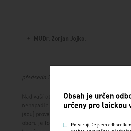
MUDr. Zorjan Jojko,
předseda Sdružení ambulantních speciali
Obsah je určen odb
Nad vaší otázkou jsem přemýšlel tři dny 
určeny pro laickou 
nenapadlo. Co mi v této oblasti ale vadí, že
jsou) provádějí i relativně běžné výkony be
oboru je to zdánlivě obyčejné EKG. Tak tro
Potvrzuji, že jsem odborníkem
osobou oprávněnou předepisov