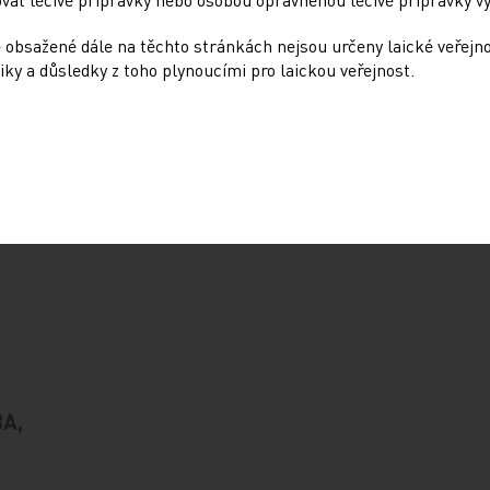
evím o konkrétní rozšířené neznalosti,
v míře vzdělání.
 obsažené dále na těchto stránkách nejsou určeny laické veřejn
iky a důsledky z toho plynoucími pro laickou veřejnost.
se méně spoléhali na informace, které
rník, není možné je bez znalosti alespoň
základě posouzení vlastních potíží.
BA,