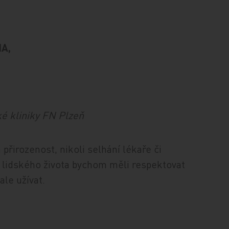
HA,
é kliniky FN Plzeň
 přirozenost, nikoli selhání lékaře či
í lidského života bychom měli respektovat
le užívat.