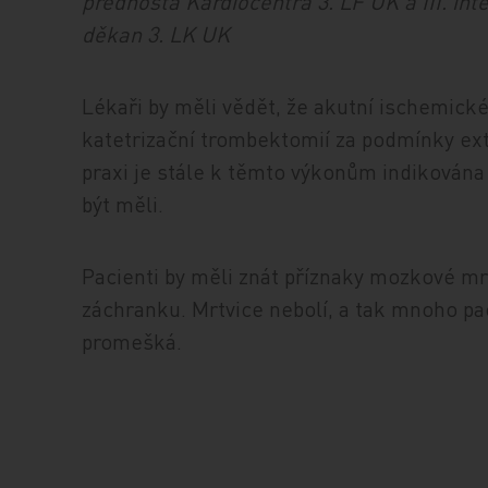
přednosta Kardiocentra 3. LF UK a III. int
děkan 3. LK UK
Lékaři by měli vědět, že akutní ischemické 
katetrizační trombektomií za podmínky ex
praxi je stále k těmto výkonům indikována j
být měli.
Pacienti by měli znát příznaky mozkové mr
záchranku. Mrtvice nebolí, a tak mnoho pa
promešká.