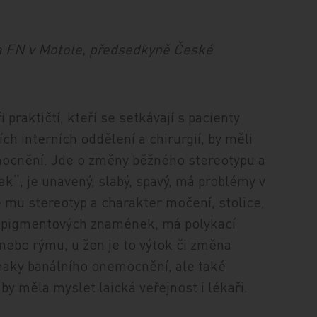
 a FN v Motole, předsedkyně České
 praktičtí, kteří se setkávají s pacienty
ích interních oddělení a chirurgií, by měli
ocnění. Jde o změny běžného stereotypu a
nak“, je unavený, slabý, spavý, má problémy v
 mu stereotyp a charakter močení, stolice,
y pigmentových znamének, má polykací
l nebo rýmu, u žen je to výtok či změna
naky banálního onemocnění, ale také
by měla myslet laická veřejnost i lékaři.