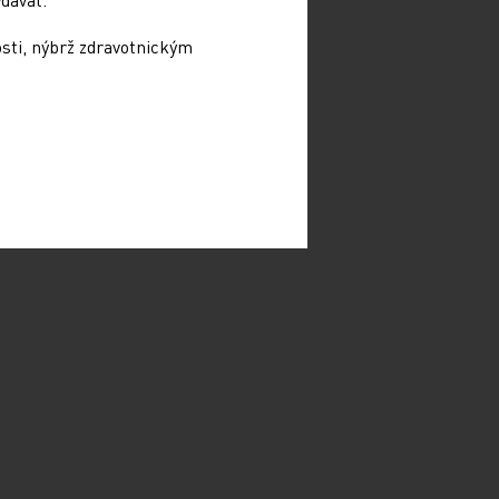
osti, nýbrž zdravotnickým