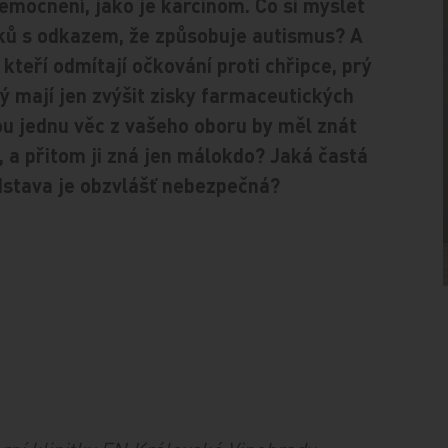
mocnění, jako je karcinom. Co si myslet
mků s odkazem, že způsobuje autismus? A
 kteří odmítají očkování proti chřipce, prý
ý mají jen zvýšit zisky farmaceutických
ou jednu věc z vašeho oboru by měl znát
, a přitom ji zná jen málokdo? Jaká častá
stava je obzvlášť nebezpečná?