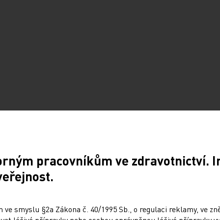
stů ČR
orným pracovníkům ve zdravotnictví. 
a – omlouvám se – nic takového mě
veřejnost.
 někteří lékaři (naštěstí jich není moc, ale
z toho, že by je opravdu uměli. Z mého
chu to „zachraňuje“ tzv. automatický popis,
 ve smyslu §2a Zákona č. 40/1995 Sb., o regulaci reklamy, ve zněn
at léčivé přípravky nebo osobou oprávněnou léčivé přípravky vy