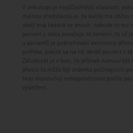
V onkologii je nejdůležitější včasnost, po
mylnou představou je, že každý má občas 
obtíž trvá řádově ve dnech, nebude to nic 
pacient ji stále považuje za banální, to u
u pacientů je podceňování existence přízna
potřeba, pokud se na ně obrátí pacient s tě
Záludnost je v tom, že příznak nemusí být 
přesto to může být známka počínajících pot
tedy doporučuji nebagatelizovat potíže pac
vyšetření.