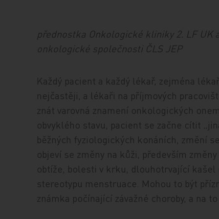
přednostka Onkologické kliniky 2. LF UK
onkologické společnosti ČLS JEP
Každý pacient a každý lékař, zejména lékaři
nejčastěji, a lékaři na příjmových pracovišt
znát varovná znamení onkologických onem
obvyklého stavu, pacient se začne cítit „ji
běžných fyziologických konáních, změní se
objeví se změny na kůži, především změn
obtíže, bolesti v krku, dlouhotrvající kaše
stereotypu menstruace. Mohou to být příz
známka počínající závažné choroby, a na to 