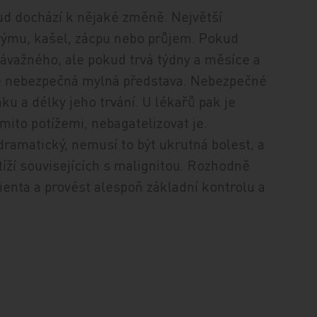
kud dochází k nějaké změně. Největší
rýmu, kašel, zácpu nebo průjem. Pokud
závažného, ale pokud trvá týdny a měsíce a
ž je nebezpečná mylná představa. Nebezpečné
ku a délky jeho trvání. U lékařů pak je
mito potížemi, nebagatelizovat je.
dramatický, nemusí to být ukrutná bolest, a
íží souvisejících s malignitou. Rozhodně
ienta a provést alespoň základní kontrolu a