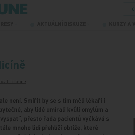
O
GRESY
AKTUÁLNÍ DISKUZE
KURZY A 
icíně
ical Tribune
 není. Smířit by se s tím měli lékaři i
zbytečné, aby lidé umírali kvůli omylům a
vyspat“, přesto řada pacientů vyčkává s
le mnoho lidí přehlíží obtíže, které