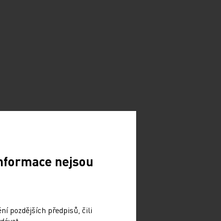
Informace nejsou
í pozdějších předpisů, čili
dávat.