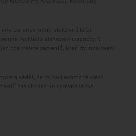
erní klinitky FN Královské Vinohrady,
ikty lze dnes velmi efektivně léčit
trémně rychlého stanovení diagnózy. V
en cca třetina pacientů, kteří by indikováni
tvice a vědět, že musejí okamžitě volat
cientů čas vhodný ke správné léčbě