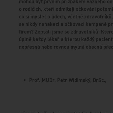
mohou být prvním příznakem vážného one
o rodičích, kteří odmítají očkování poto
co si myslet o lidech, včetně zdravotníků,
se nikdy nenakazí a očkovací kampaně pr
firem? Zeptali jsme se zdravotníků: Kter
úplně každý lékař a kterou každý pacient
nepřesná nebo rovnou mylná obecná před
Prof. MUDr. Petr Widimský, DrSc.,