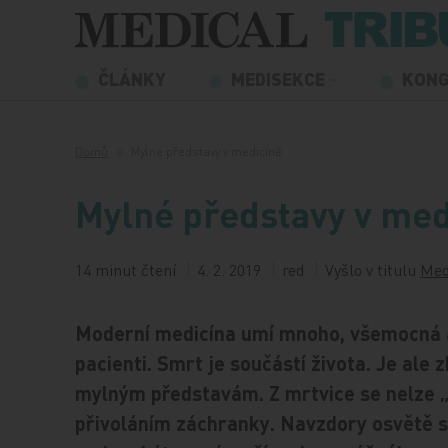
Přeskočit na obsah
ČLÁNKY
MEDISEKCE
KON
Domů
Mylné představy v medicíně
Mylné představy v med
14 minut čtení
4. 2. 2019
red
Vyšlo v titulu
Med
Moderní medicína umí mnoho, všemocná ale
pacienti. Smrt je součástí života. Je ale 
mylným představám. Z mrtvice se nelze „
přivoláním záchranky. Navzdory osvětě stá