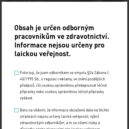
Obsah je určen odborným
pracovníkům ve zdravotnictví.
Informace nejsou určeny pro
laickou veřejnost.
Potvrzuji, že jsem odborníkem ve smyslu §2a Zákona č.
40/1995 Sb., o regulaci reklamy, ve znění pozdějších
Doporučené
předpisů, čili osobou oprávněnou předepisovat léčivé
přípravky nebo osobou oprávněnou léčivé přípravky
Má mít každý hypertonik hypolipidemikum?
vydávat.
10. 4. 2026
Beru na vědomí, že informace obsažené dále na těchto
Na XXIV. sympoziu arteriální hypertenze, které se konalo
stránkách nejsou určeny laické veřejnosti, nýbrž
1. dubna 2026 na Novoměstské radnici v Praze, uvedl
zdravotnickým odborníkům, a to se všemi riziky a
MUDr. Martin Šatný, Ph.D., ze III.…
důsledky z toho plynoucími pro laickou veřejnost.