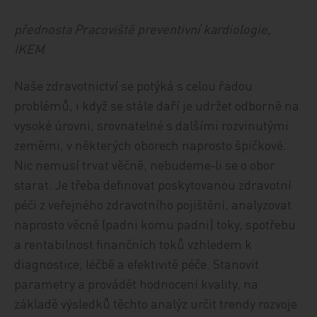
přednosta Pracoviště preventivní kardiologie,
IKEM
Naše zdravotnictví se potýká s celou řadou
problémů, i když se stále daří je udržet odborně na
vysoké úrovni, srovnatelné s dalšími rozvinutými
zeměmi, v některých oborech naprosto špičkové.
Nic nemusí trvat věčně, nebudeme‑li se o obor
starat. Je třeba definovat poskytovanou zdravotní
péči z veřejného zdravotního pojištění, analyzovat
naprosto věcně (padni komu padni) toky, spotřebu
a rentabilnost finančních toků vzhledem k
diagnostice, léčbě a efektivitě péče. Stanovit
parametry a provádět hodnocení kvality, na
základě výsledků těchto analýz určit trendy rozvoje