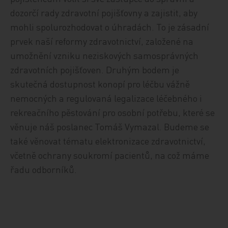
dozorčí rady zdravotní pojišťovny a zajistit, aby
mohli spolurozhodovat o úhradách. To je zásadní
prvek naší reformy zdravotnictví, založené na
umožnění vzniku neziskových samosprávných
zdravotních pojišťoven. Druhým bodem je
skutečná dostupnost konopí pro léčbu vážně
nemocných a regulovaná legalizace léčebného i
rekreačního pěstování pro osobní potřebu, které se
věnuje náš poslanec Tomáš Vymazal. Budeme se
také věnovat tématu elektronizace zdravotnictví,
včetně ochrany soukromí pacientů, na což máme
řadu odborníků.