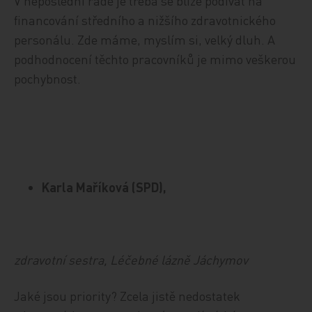
V neposlední řadě je třeba se blíže podívat na
financování středního a nižšího zdravotnického
personálu. Zde máme, myslím si, velký dluh. A
podhodnocení těchto pracovníků je mimo veškerou
pochybnost.
Karla Maříková (SPD),
zdravotní sestra, Léčebné lázně Jáchymov
Jaké jsou priority? Zcela jistě nedostatek