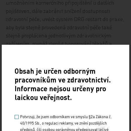
umožněním komerčního připojištění u dalších
pojišťoven, dále zabránit snížení dostupnosti
zdravotní péče, uvést systém DRG restart do praxe,
aby byla stejně provedená zdravotní péče také
stejně proplácena jednotlivým zdravotnickým
zařízením, rovněž zlepšit honorování lékařů a
sester, zabránit odchodům zdravotnických
pracovníků do zahraničí a prosadit centrální
nákupy pro skupiny nemocnic.
Obsah je určen odborným
pracovníkům ve zdravotnictví.
Informace nejsou určeny pro
laickou veřejnost.
Potvrzuji, že jsem odborníkem ve smyslu §2a Zákona č.
MUDr. Věra Procházková (ANO),
40/1995 Sb., o regulaci reklamy, ve znění pozdějších
předpisů, čili osobou oprávněnou předepisovat léčivé