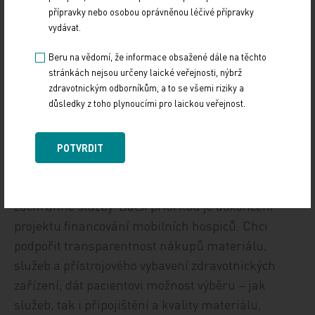
přípravky nebo osobou oprávněnou léčivé přípravky
vydávat.
předsedkyně zdravotního výboru Karlovarského
Beru na vědomí, že informace obsažené dále na těchto
kraje a dozorčí rady Karlovarské krajské
stránkách nejsou určeny laické veřejnosti, nýbrž
zdravotnickým odborníkům, a to se všemi riziky a
nemocnice a. s.
důsledky z toho plynoucími pro laickou veřejnost.
Mým cílem je zamezit zneužívání zdravotnické
záchranné služby, zvýšit dostupnost primární péče
POTVRDIT
v regionech – systém poliklinik s ambulancemi,
koncentrovat akutní péči, zvýšit dostupnost letecké
záchranné služby. Další prioritou je dokončení
projektu financování mobilních hospiců. Chci
podpořit transparentnost nákupů materiálu,
služeb a přístrojového vybavení zdravotnických
zařízení, dát pacientovi možnost výběru – jak
služeb, tak i připojištění a kvality materiálu,