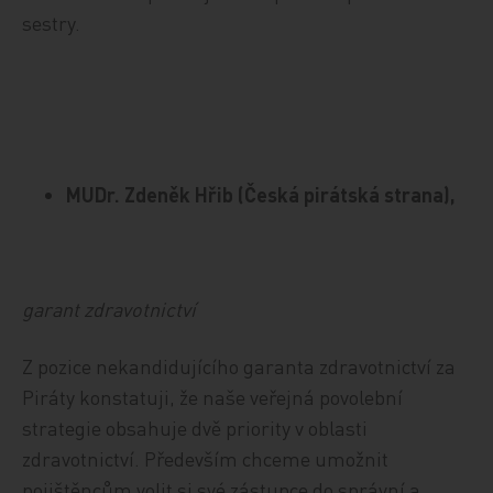
sestry.
MUDr. Zdeněk Hřib (Česká pirátská strana),
garant zdravotnictví
Z pozice nekandidujícího garanta zdravotnictví za
Piráty konstatuji, že naše veřejná povolební
strategie obsahuje dvě priority v oblasti
zdravotnictví. Především chceme umožnit
pojištěncům volit si své zástupce do správní a