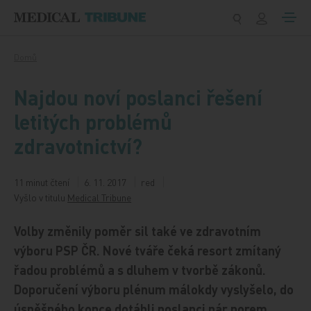
Přeskočit na obsah
Domů
Najdou noví poslanci řešení
letitých problémů
zdravotnictví?
11 minut čtení
6. 11. 2017
red
Vyšlo v titulu
Medical Tribune
Volby změnily poměr sil také ve zdravotním
výboru PSP ČR. Nové tváře čeká resort zmítaný
řadou problémů a s dluhem v tvorbě zákonů.
Doporučení výboru plénum málokdy vyslyšelo, do
úspěšného konce dotáhli poslanci pár norem,