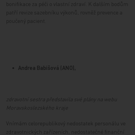
bonifikace za péči o vlastní zdraví. K dalším bodům
patří revize sazebníku výkonů, rovněž prevence a
poučený pacient.
Andrea Babišová (ANO),
zdravotní sestra představila své plány na webu
Moravskoslezského kraje
Vnímám celorepublikový nedostatek personálu ve
zdravotnických zařízeních, nedostatečné finanční