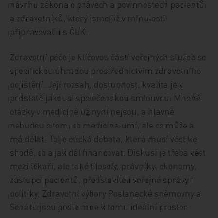
návrhu zákona o právech a povinnostech pacientů
a zdravotníků, který jsme již v minulosti
připravovali i s ČLK.
Zdravotní péče je klíčovou částí veřejných služeb se
specifickou úhradou prostřednictvím zdravotního
pojištění. Její rozsah, dostupnost, kvalita je v
podstatě jakousi společenskou smlouvou. Mnohé
otázky v medicíně už nyní nejsou, a hlavně
nebudou o tom, co medicína umí, ale co může a
má dělat. To je etická debata, která musí vést ke
shodě, co a jak dál financovat. Diskusi je třeba vést
mezi lékaři, ale také filosofy, právníky, ekonomy,
zástupci pacientů, představiteli veřejné správy i
politiky. Zdravotní výbory Poslanecké sněmovny a
Senátu jsou podle mne k tomu ideální prostor.