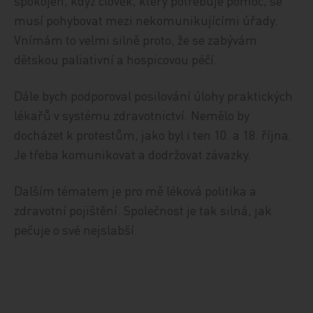
spokojen, když člověk, který potřebuje pomoc, se
musí pohybovat mezi nekomunikujícími úřady.
Vnímám to velmi silně proto, že se zabývám
dětskou paliativní a hospicovou péčí.
Dále bych podporoval posilování úlohy praktických
lékařů v systému zdravotnictví. Nemělo by
docházet k protestům, jako byl i ten 10. a 18. října.
Je třeba komunikovat a dodržovat závazky.
Dalším tématem je pro mě léková politika a
zdravotní pojištění. Společnost je tak silná, jak
pečuje o své nejslabší.