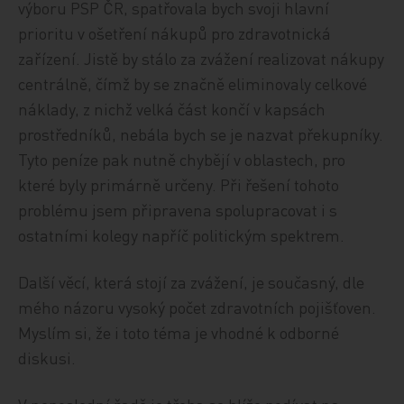
výboru PSP ČR, spatřovala bych svoji hlavní
prioritu v ošetření nákupů pro zdravotnická
zařízení. Jistě by stálo za zvážení realizovat nákupy
centrálně, čímž by se značně eliminovaly celkové
náklady, z nichž velká část končí v kapsách
prostředníků, nebála bych se je nazvat překupníky.
Tyto peníze pak nutně chybějí v oblastech, pro
které byly primárně určeny. Při řešení tohoto
problému jsem připravena spolupracovat i s
ostatními kolegy napříč politickým spektrem.
Další věcí, která stojí za zvážení, je současný, dle
mého názoru vysoký počet zdravotních pojišťoven.
Myslím si, že i toto téma je vhodné k odborné
diskusi.