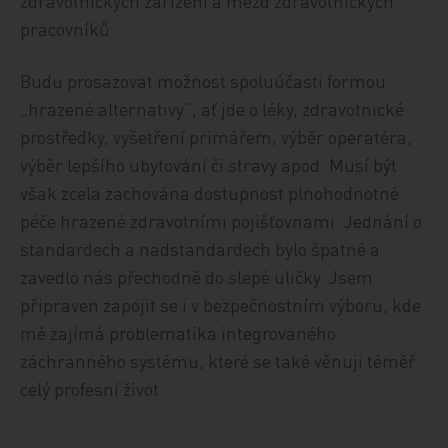
zdravotnických zařízení a mezd zdravotnických
pracovníků.
Budu prosazovat možnost spoluúčasti formou
„hrazené alternativy“, ať jde o léky, zdravotnické
prostředky, vyšetření primářem, výběr operatéra,
výběr lepšího ubytování či stravy apod. Musí být
však zcela zachována dostupnost plnohodnotné
péče hrazené zdravotními pojišťovnami. Jednání o
standardech a nadstandardech bylo špatné a
zavedlo nás přechodně do slepé uličky. Jsem
připraven zapojit se i v bezpečnostním výboru, kde
mě zajímá problematika integrovaného
záchranného systému, které se také věnuji téměř
celý profesní život.