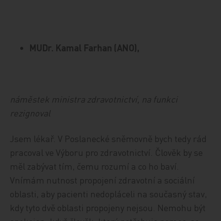
MUDr. Kamal Farhan (ANO),
náměstek ministra zdravotnictví, na funkci
rezignoval
Jsem lékař. V Poslanecké sněmovně bych tedy rád
pracoval ve Výboru pro zdravotnictví. Člověk by se
měl zabývat tím, čemu rozumí a co ho baví.
Vnímám nutnost propojení zdravotní a sociální
oblasti, aby pacienti nedopláceli na současný stav,
kdy tyto dvě oblasti propojeny nejsou. Nemohu být