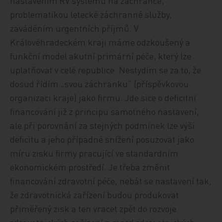
nastavením RV systému na záchrance,
problematikou letecké záchranné služby,
zaváděním urgentních příjmů. V
Královéhradeckém kraji máme odzkoušený a
funkční model akutní primární péče, který lze
uplatňovat v celé republice. Nestydím se za to, že
dosud řídím „svou záchranku“ (příspěvkovou
organizaci kraje) jako firmu. Jde sice o deficitní
financování již z principu samotného nastavení,
ale při porovnání za stejných podmínek lze výši
deficitu a jeho případné snížení posuzovat jako
míru zisku firmy pracující ve standardním
ekonomickém prostředí. Je třeba změnit
financování zdravotní péče, nebát se nastavení tak,
že zdravotnická zařízení budou produkovat
přiměřený zisk a ten vracet zpět do rozvoje