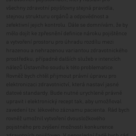
všechny zdravotní pojišťovny stejná pravidla,
stejnou strukturu orgánů a odpovědnost a
zefektivní jejich kontrolu. Dále se domnívám, že by
mělo dojít ke zpřesnění definice nároku pojištěnce
a vytvoření prostoru pro úhradu rozdílu mezi
hrazenou a nehrazenou variantou zdravotnického
prostředku, případně dalších služeb v intencích
nálezů Ústavního soudu k této problematice.
Rovněž bych chtěl přijmout právní úpravu pro
elektronizaci zdravotnictví, která nastaví jasné
datové standardy. Bude nutné urychleně právně
upravit i elektronický recept tak, aby umožňoval
zavedení tzv. lékového záznamu pacienta. Rád bych
rovněž umožnil vytvoření dvousložkového
pojistného pro zvýšení možnosti konkurence
zdravotních pojišťoven. V neposlední řadě bych rád