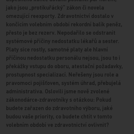
jako jsou „protikuřácký“ zákon či novela
omezující reexporty. Zdravotnictví dostalo v
končícím volebním období rekordní balík peněz,
přesto je bez rezerv. Nepodařilo se odstranit
systémové příčiny nedostatku lékařů a sester.
Platy sice rostly, samotné platy ale hlavní
příčinou nedostatku personálu nejsou, jsou to i
překážky vstupu do oboru, atestační požadavky,
prostupnost specializací. Neřešeny jsou role a
pravomoci pojišťoven, systém úhrad, přebujelá
administrativa. Oslovili jsme nově zvolené
zákonodárce‑zdravotníky s otázkou: Pokud
budete zařazen do zdravotního výboru, jaké
budou vaše priority, co budete chtít v tomto
volebním období ve zdravotnictví ovlivnit?