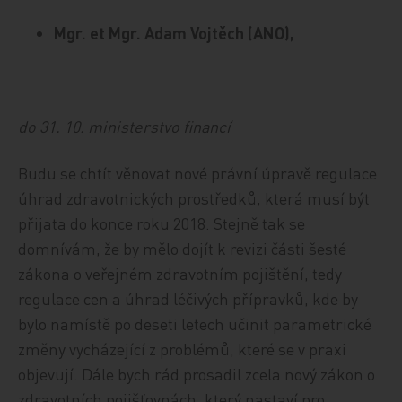
Mgr. et Mgr. Adam Vojtěch (ANO),
do 31. 10. ministerstvo financí
Budu se chtít věnovat nové právní úpravě regulace
úhrad zdravotnických prostředků, která musí být
přijata do konce roku 2018. Stejně tak se
domnívám, že by mělo dojít k revizi části šesté
zákona o veřejném zdravotním pojištění, tedy
regulace cen a úhrad léčivých přípravků, kde by
bylo namístě po deseti letech učinit parametrické
změny vycházející z problémů, které se v praxi
objevují. Dále bych rád prosadil zcela nový zákon o
zdravotních pojišťovnách, který nastaví pro