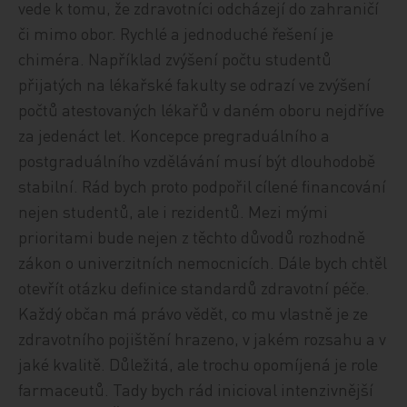
vede k tomu, že zdravotníci odcházejí do zahraničí
či mimo obor. Rychlé a jednoduché řešení je
chiméra. Například zvýšení počtu studentů
přijatých na lékařské fakulty se odrazí ve zvýšení
počtů atestovaných lékařů v daném oboru nejdříve
za jedenáct let. Koncepce pregraduálního a
postgraduálního vzdělávání musí být dlouhodobě
stabilní. Rád bych proto podpořil cílené financování
nejen studentů, ale i rezidentů. Mezi mými
prioritami bude nejen z těchto důvodů rozhodně
zákon o univerzitních nemocnicích. Dále bych chtěl
otevřít otázku definice standardů zdravotní péče.
Každý občan má právo vědět, co mu vlastně je ze
zdravotního pojištění hrazeno, v jakém rozsahu a v
jaké kvalitě. Důležitá, ale trochu opomíjená je role
farmaceutů. Tady bych rád inicioval intenzivnější