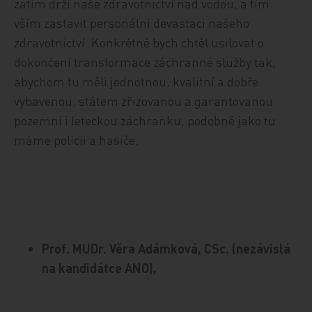
zatím drží naše zdravotnictví nad vodou, a tím
vším zastavit personální devastaci našeho
zdravotnictví. Konkrétně bych chtěl usilovat o
dokončení transformace záchranné služby tak,
abychom tu měli jednotnou, kvalitní a dobře
vybavenou, státem zřizovanou a garantovanou
pozemní i leteckou záchranku, podobně jako tu
máme policii a hasiče.
Prof. MUDr. Věra Adámková, CSc. (nezávislá
na kandidátce ANO),