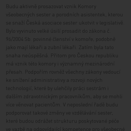
Budu aktivně prosazovat vznik Komory
všeobecných sester a porodních asistentek, kterou
se snaží Česká asociace sester ukotvit v legislativě.
Bylo vyvinuto velké úsilí prosadit do zákona č.
96/2004 Sb. povinné členství v komoře, podobně
jako mají lékaři a zubní lékaři. Zatím byla tato
snaha neúspěšná. Přitom pro Českou republiku
má vznik této komory i významný mezinárodní
přesah. Podpořím rovněž všechny zákony vedoucí
ke snížení administrativy a rozvoji nových
technologií, které by ulehčily práci sestrám i
dalším zdravotnickým pracovníkům, aby se mohli
více věnovat pacientům. V neposlední řadě budu
podporovat takové změny ve vzdělávání sester,
které budou odrážet strukturu poskytované péče
ve vazbě na odpovídající kompetence pro všeobecné