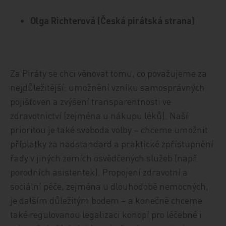
Olga Richterová (Česká pirátská strana)
Za Piráty se chci věnovat tomu, co považujeme za
nejdůležitější: umožnění vzniku samosprávných
pojišťoven a zvýšení transparentnosti ve
zdravotnictví (zejména u nákupu léků). Naší
prioritou je také svoboda volby – chceme umožnit
příplatky za nadstandard a praktické zpřístupnění
řady v jiných zemích osvědčených služeb (např.
porodních asistentek). Propojení zdravotní a
sociální péče, zejména u dlouhodobě nemocných,
je dalším důležitým bodem – a konečně chceme
také regulovanou legalizaci konopí pro léčebné i