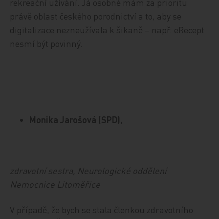
rekreační užívání. Já osobně mám za prioritu
právě oblast českého porodnictví a to, aby se
digitalizace nezneužívala k šikaně – např. eRecept
nesmí být povinný.
Monika Jarošová (SPD),
zdravotní sestra, Neurologické oddělení
Nemocnice Litoměřice
V případě, že bych se stala členkou zdravotního