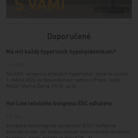
Doporučené
Má mít každý hypertonik hypolipidemikum?
10. 4. 2026
Na XXIV. sympoziu arteriální hypertenze, které se konalo
1. dubna 2026 na Novoměstské radnici v Praze, uvedl
MUDr. Martin Šatný, Ph.D., ze III.…
Hot Line letošního kongresu ESC odhaleny
6. 8. 2026
Evropská kardiologická společnost (ESC) zveřejnila
klinické studie, jež budou určovat hlavní témata letošního
kongresu, který pořádá ve dnech 28.–31…