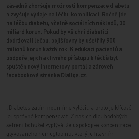
zásadně zhoršuje možnosti kompenzace diabetu
a zvyšuje výdaje na léčbu komplikací. Ročně jde
na léčbu diabetu, včetně sociálních nákladů, 30
miliard korun. Pokud by všichni diabetici
dodržovali léčbu, pojišťovny by ušetřily 900
milionů korun každý rok. K edukaci pacientů a
podpoře jejich aktivního přístupu k léčbě byl
spuštěn nový internetový portál a zároveň
facebooková stránka Dialiga.cz.
„Diabetes zatím neumíme vyléčit, a proto je klíčové
jej správně kompenzovat. Z našich dlouhodobých
šetření bohužel vyplývá, že uspokojivé koncentrace
glykovaného hemoglobinu, který je hlavním