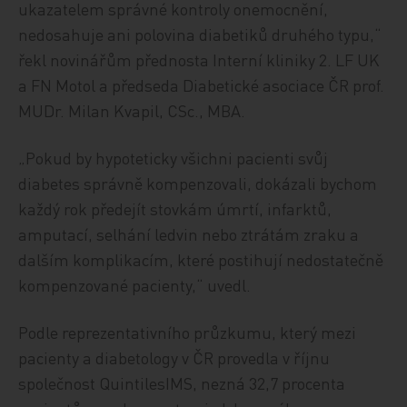
ukazatelem správné kontroly onemocnění,
nedosahuje ani polovina diabetiků druhého typu,“
řekl novinářům přednosta Interní kliniky 2. LF UK
a FN Motol a předseda Diabetické asociace ČR prof.
MUDr. Milan Kvapil, CSc., MBA.
„Pokud by hypoteticky všichni pacienti svůj
diabetes správně kompenzovali, dokázali bychom
každý rok předejít stovkám úmrtí, infarktů,
amputací, selhání ledvin nebo ztrátám zraku a
dalším komplikacím, které postihují nedostatečně
kompenzované pacienty,“ uvedl.
Podle reprezentativního průzkumu, který mezi
pacienty a diabetology v ČR provedla v říjnu
společnost QuintilesIMS, nezná 32,7 procenta