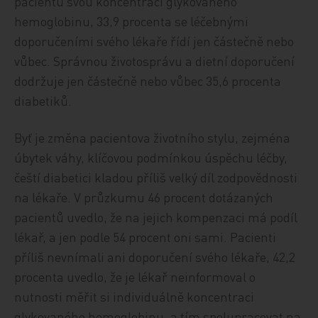
pacientů svou koncentraci glykovaného
hemoglobinu, 33,9 procenta se léčebnými
doporučeními svého lékaře řídí jen částečně nebo
vůbec. Správnou životosprávu a dietní doporučení
dodržuje jen částečně nebo vůbec 35,6 procenta
diabetiků.
Byť je změna pacientova životního stylu, zejména
úbytek váhy, klíčovou podmínkou úspěchu léčby,
čeští diabetici kladou příliš velký díl zodpovědnosti
na lékaře. V průzkumu 46 procent dotázaných
pacientů uvedlo, že na jejich kompenzaci má podíl
lékař, a jen podle 54 procent oni sami. Pacienti
příliš nevnímali ani doporučení svého lékaře, 42,2
procenta uvedlo, že je lékař neinformoval o
nutnosti měřit si individuálně koncentraci
glykovaného hemoglobinu, a tím spolupracovat na