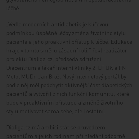
léčbě.
„Vedle moderních antidiabetik je klíčovou
podmínkou úspěšné léčby změna životního stylu
pacienta a jeho proaktivní přístup k léčbě. Edukace
hraje v tomto směru zásadní roli,“ řekl realizátor
projektu Dialiga.cz, předseda sdružení
Diacentrum a lékař Interní kliniky 2. LF UK a FN
Motol MUDr. Jan Brož. Nový internetový portál by
podle něj měl podchytit aktivnější část diabetických
pacientů a vytvořit z nich funkční komunitu, které
bude v proaktivním přístupu a změně životního
stylu motivovat sama sebe, ale i ostatní.
Dialiga.cz má ambici stát se průvodcem
pacientům a jejich rodinám při hledání odborně