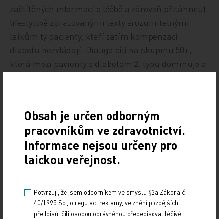
zaštítěných informací o léčbě a zároveň přitáhnout
lifestylově zpracovanými texty srozumitelnými
laikům ty pacienty, kteří zatím kompenzaci
diabetu nezvládají. Dialiga cílí na skupinu 50+,
která mezi pacienty s diabetem 2. typu dominuje a
ve stále větší míře je také přítomna na sociálních
sítích. Ambicí portálu je v průběhu roku 2017
vytvořit komunitu více než 10 000 pravidelných
Obsah je určen odborným
návštěvníků.
pracovníkům ve zdravotnictví.
Informace nejsou určeny pro
Zdroj:
laickou veřejnost.
IMPORT: TITULY
Sdílejte článek
Potvrzuji, že jsem odborníkem ve smyslu §2a Zákona č.
40/1995 Sb., o regulaci reklamy, ve znění pozdějších
předpisů, čili osobou oprávněnou předepisovat léčivé