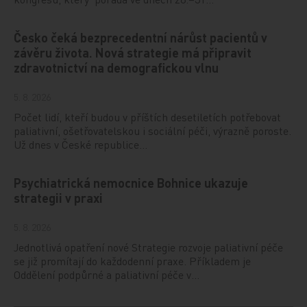
Česko čeká bezprecedentní nárůst pacientů v
závěru života. Nová strategie má připravit
zdravotnictví na demografickou vlnu
5. 8. 2026
Počet lidí, kteří budou v příštích desetiletích potřebovat
paliativní, ošetřovatelskou i sociální péči, výrazně poroste.
Už dnes v České republice…
Psychiatrická nemocnice Bohnice ukazuje
strategii v praxi
5. 8. 2026
Jednotlivá opatření nové Strategie rozvoje paliativní péče
se již promítají do každodenní praxe. Příkladem je
Oddělení podpůrné a paliativní péče v…