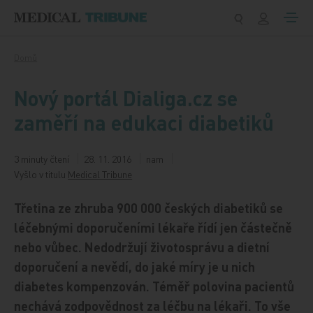
Přeskočit na obsah
Domů
Nový portál Dialiga.cz se
zaměří na edukaci diabetiků
3 minuty čtení
28. 11. 2016
nam
Vyšlo v titulu
Medical Tribune
Třetina ze zhruba 900 000 českých diabetiků se
léčebnými doporučeními lékaře řídí jen částečně
nebo vůbec. Nedodržují životosprávu a dietní
doporučení a nevědí, do jaké míry je u nich
diabetes kompenzován. Téměř polovina pacientů
nechává zodpovědnost za léčbu na lékaři. To vše