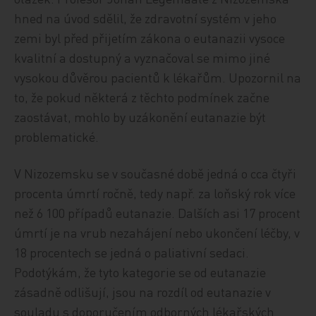
hned na úvod sdělil, že zdravotní systém v jeho
zemi byl před přijetím zákona o eutanazii vysoce
kvalitní a dostupný a vyznačoval se mimo jiné
vysokou důvěrou pacientů k lékařům. Upozornil na
to, že pokud některá z těchto podmínek začne
zaostávat, mohlo by uzákonění eutanazie být
problematické.
V Nizozemsku se v současné době jedná o cca čtyři
procenta úmrtí ročně, tedy např. za loňský rok více
než 6 100 případů eutanazie. Dalších asi 17 procent
úmrtí je na vrub nezahájení nebo ukončení léčby, v
18 procentech se jedná o paliativní sedaci.
Podotýkám, že tyto kategorie se od eutanazie
zásadně odlišují, jsou na rozdíl od eutanazie v
souladu s doporučením odborných lékařských