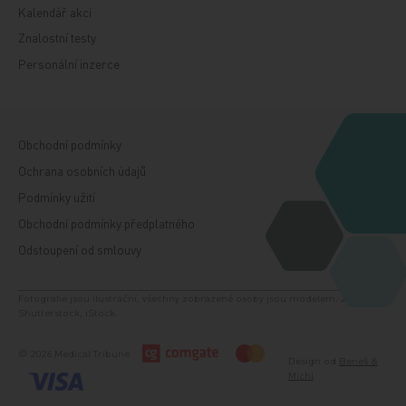
Kalendář akcí
Znalostní testy
Personální inzerce
Obchodní podmínky
Ochrana osobních údajů
Podmínky užití
Obchodní podmínky předplatného
Odstoupení od smlouvy
Fotografie jsou ilustrační, všechny zobrazené osoby jsou modelem. Zdroj:
Shutterstock, iStock.
© 2026 Medical Tribune
Design od
Beneš &
Michl