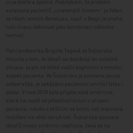
co je dobře a špatně. Podotýkám, že problém
eutanazie pacientů „unavených životem“ je řešen
ve všech zemích Beneluxu, např. v Belgii je snaha
tuto únavu definovat jako kombinaci několika
nemocí.
Paní profesorka Brigitte Tagová ze Švýcarska
mluvila o tom, že lékaři se dostávají do svízelné
situace, je pro ně těžké zvážit kognitivní a emoční
aspekt pacienta. Ve Švýcarsku je povolena pouze
sebevražda, je zakázáno pacientovi smrtící látku i
podat. V roce 2018 byla přijata nová směrnice,
která na rozdíl od předchozí mluví o utrpení
pacienta, nikoliv o blížícím se konci, což znamená
rozšíření na větší okruh lidí. Švýcarská asociace
lékařů novou směrnici nepřijala, čeká se na