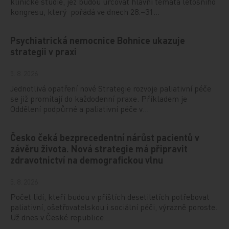
klinické studie, jež budou určovat hlavní témata letošního
kongresu, který pořádá ve dnech 28.–31…
Psychiatrická nemocnice Bohnice ukazuje
strategii v praxi
5. 8. 2026
Jednotlivá opatření nové Strategie rozvoje paliativní péče
se již promítají do každodenní praxe. Příkladem je
Oddělení podpůrné a paliativní péče v…
Česko čeká bezprecedentní nárůst pacientů v
závěru života. Nová strategie má připravit
zdravotnictví na demografickou vlnu
5. 8. 2026
Počet lidí, kteří budou v příštích desetiletích potřebovat
paliativní, ošetřovatelskou i sociální péči, výrazně poroste.
Už dnes v České republice…