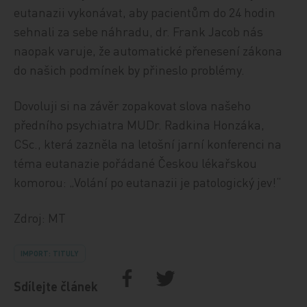
eutanazii vykonávat, aby pacientům do 24 hodin
sehnali za sebe náhradu, dr. Frank Jacob nás
naopak varuje, že automatické přenesení zákona
do našich podmínek by přineslo problémy.
Dovoluji si na závěr zopakovat slova našeho
předního psychiatra MUDr. Radkina Honzáka,
CSc., která zazněla na letošní jarní konferenci na
téma eutanazie pořádané Českou lékařskou
komorou: „Volání po eutanazii je patologický jev!“
Zdroj: MT
IMPORT: TITULY
Sdílejte článek