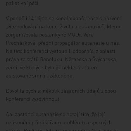
paliativní péči.
V pondělí 14. října se konala konference s názvem
„Rozhodování na konci života a eutanazie“, kterou
zorganizovala poslankyně MUDr. Věra
Procházková, přední propagátor eutanazie u nás.
Na této konferenci vystoupili odborníci z oblasti
práva ze států Beneluxu, Německa a Švýcarska,
zemí, ve kterých byla již některá z forem
asistované smrti uzákoněna.
Dovolila bych si několik zásadních údajů z obou
konferencí vyzdvihnout.
Ani zastánci eutanazie se netají tím, že její
uzákonění přináší řadu problémů a sporných
otázek. Profesor Johan Legemaate z Nizozemska