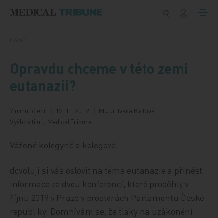
Přeskočit na obsah
Domů
Opravdu chceme v této zemi
eutanazii?
7 minut čtení
19. 11. 2019
MUDr. Ivana Kvitová
Vyšlo v titulu
Medical Tribune
Vážené kolegyně a kolegové,
dovoluji si vás oslovit na téma eutanazie a přinést
informace ze dvou konferencí, které proběhly v
říjnu 2019 v Praze v prostorách Parlamentu České
republiky. Domnívám se, že tlaky na uzákonění