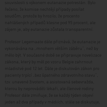
souvislosti s výkonem eutanazie potrestán. Bylo
řečeno, že komise nechtějí případy posílat
soudům, protože by hrozilo, že procento
nahlášených případů klesne pod 95 procent, ale
zájem je, aby eutanazie zůstala transparentní.
Profesor Legemaate dále přiznává, že eutanazie je
vykonávána na „mnohem větším záběru“, než by
mělo být. V současné době se připravuje novelizace
zákona, který by měl po vzoru Belgie zahrnout
mladistvé pod 12 let. Dále je diskutován zákon pro
pacienty trpící „bez špatného zdravotního stavu“,
tzv. unavené životem, a asistovaná sebevražda,
kterou by neprováděli lékaři, ale členové rodiny.
Profesor dále zmiňuje, že se každý týden objeví
jeden až dva případy v médiích, stále se diskutuje,