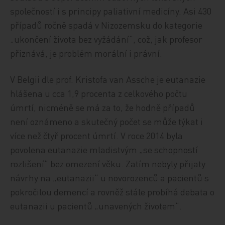
společností i s principy paliativní medicíny. Asi 430
případů ročně spadá v Nizozemsku do kategorie
„ukončení života bez vyžádání“, což, jak profesor
přiznává, je problém morální i právní.
V Belgii dle prof. Kristofa van Assche je eutanazie
hlášena u cca 1,9 procenta z celkového počtu
úmrtí, nicméně se má za to, že hodně případů
není oznámeno a skutečný počet se může týkat i
více než čtyř procent úmrtí. V roce 2014 byla
povolena eutanazie mladistvým „se schopností
rozlišení“ bez omezení věku. Zatím nebyly přijaty
návrhy na „eutanazii“ u novorozenců a pacientů s
pokročilou demencí a rovněž stále probíhá debata o
eutanazii u pacientů „unavených životem“.