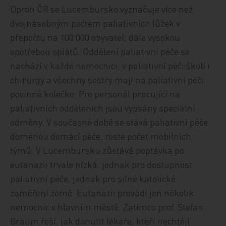
Oproti ČR se Lucembursko vyznačuje více než
dvojnásobným počtem paliativních lůžek v
přepočtu na 100 000 obyvatel, dále vysokou
spotřebou opiátů. Oddělení paliativní péče se
nachází v každé nemocnici, v paliativní péči školí i
chirurgy a všechny sestry mají na paliativní péči
povinné kolečko. Pro personál pracující na
paliativních odděleních jsou vypsány speciální
odměny. V současné době se stává paliativní péče
doménou domácí péče, roste počet mobilních
týmů. V Lucembursku zůstává poptávka po
eutanazii trvale nízká, jednak pro dostupnost
paliativní péče, jednak pro silné katolické
zaměření země. Eutanazii provádí jen několik
nemocnic v hlavním městě. Zatímco prof. Stefan
Braum řeší, jak donutit lékaře, kteří nechtějí