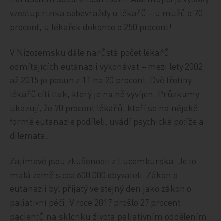
vzestup rizika sebevraždy u lékařů – u mužů o 70
procent, u lékařek dokonce o 250 procent!
V Nizozemsku dále narůstá počet lékařů
odmítajících eutanazii vykonávat – mezi lety 2002
až 2015 je posun z 11 na 20 procent. Dvě třetiny
lékařů cítí tlak, který je na ně vyvíjen. Průzkumy
ukazují, že 70 procent lékařů, kteří se na nějaké
formě eutanazie podíleli, uvádí psychické potíže a
dilemata.
Zajímavé jsou zkušenosti z Lucemburska. Je to
malá země s cca 600 000 obyvateli. Zákon o
eutanazii byl přijatý ve stejný den jako zákon o
paliativní péči. V roce 2017 prošlo 27 procent
pacientů na sklonku života paliativním oddělením.