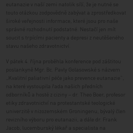
eutanazie v naší zemi natolik sílí, že je nutné se
touto otázkou zodpovědně zabývat a zprostředkovat
široké veřejnosti informace, které jsou pro naše
správné rozhodnutí podstatné. Nestačí jen mít
soucit s trpícími pacienty a depresi z neutěšeného
stavu našeho zdravotnictví.
V pátek 4. října proběhla konference pod záštitou
poslankyně Mgr. Bc. Pavly Golasowské s názvem
„Kvalitní paliativní péče jako prevence eutanazie“,
na které vystoupila řada našich předních
odborníků a hosté z ciziny – dr. Theo Boer, profesor
etiky zdravotnictví na protestantské teologické
univerzitě v nizozemském Groningenu, bývalý člen
revizního výboru pro eutanazii, a dále dr. Frank
Jacob, lucemburský lékař a specialista na