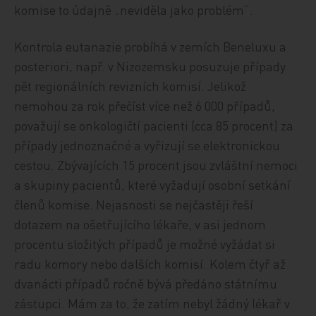
komise to údajně „neviděla jako problém“.
Kontrola eutanazie probíhá v zemích Beneluxu a
posteriori, např. v Nizozemsku posuzuje případy
pět regionálních revizních komisí. Jelikož
nemohou za rok přečíst více než 6 000 případů,
považují se onkologičtí pacienti (cca 85 procent) za
případy jednoznačné a vyřizují se elektronickou
cestou. Zbývajících 15 procent jsou zvláštní nemoci
a skupiny pacientů, které vyžadují osobní setkání
členů komise. Nejasnosti se nejčastěji řeší
dotazem na ošetřujícího lékaře, v asi jednom
procentu složitých případů je možné vyžádat si
radu komory nebo dalších komisí. Kolem čtyř až
dvanácti případů ročně bývá předáno státnímu
zástupci. Mám za to, že zatím nebyl žádný lékař v