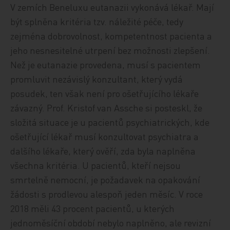
V zemích Beneluxu eutanazii vykonává lékař. Mají
být splněna kritéria tzv. náležité péče, tedy
zejména dobrovolnost, kompetentnost pacienta a
jeho nesnesitelné utrpení bez možnosti zlepšení.
Než je eutanazie provedena, musí s pacientem
promluvit nezávislý konzultant, který vydá
posudek, ten však není pro ošetřujícího lékaře
závazný. Prof. Kristof van Assche si posteskl, že
složitá situace je u pacientů psychiatrických, kde
ošetřující lékař musí konzultovat psychiatra a
dalšího lékaře, který ověří, zda byla naplněna
všechna kritéria. U pacientů, kteří nejsou
smrtelně nemocní, je požadavek na opakování
žádosti s prodlevou alespoň jeden měsíc. V roce
2018 měli 43 procent pacientů, u kterých
jednoměsíční období nebylo naplněno, ale revizní