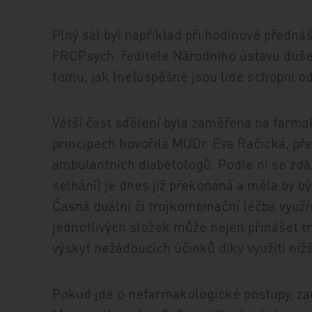
Plný sál byl například při hodinové přednáš
FRCPsych. ředitele Národního ústavu dušev
tomu, jak (ne)úspěšně jsou lidé schopni od
Větší část sdělení byla zaměřena na farma
principech hovořila MUDr. Eva Račická, p
ambulantních diabetologů. Podle ní se zdá,
selhání) je dnes již překonaná a měla by bý
Časná duální či trojkombinační léčba vyu
jednotlivých složek může nejen přinášet tr
výskyt nežádoucích účinků díky využití niž
Pokud jde o nefarmakologické postupy, za