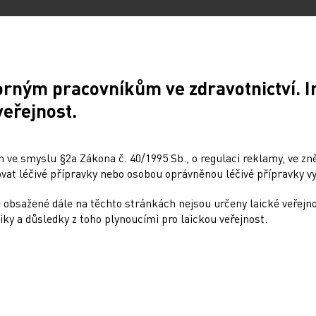
ěna kniha „Motivace pacienta v
il autorský kolektiv pod vedením MUDr.
orným pracovníkům ve zdravotnictví. 
prof. MUDr. Zdeněk Rušavý, Ph.D.
veřejnost.
 ve smyslu §2a Zákona č. 40/1995 Sb., o regulaci reklamy, ve zněn
at léčivé přípravky nebo osobou oprávněnou léčivé přípravky vy
 obsažené dále na těchto stránkách nejsou určeny laické veřejn
Sdílejte článek
iky a důsledky z toho plynoucími pro laickou veřejnost.