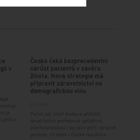
ce
Česko čeká bezprecedentní
gii v
nárůst pacientů v závěru
života. Nová strategie má
připravit zdravotnictví na
demografickou vlnu
egie
5. 8. 2026
romítají
em je
Počet lidí, kteří budou v příštích
í péče v…
desetiletích potřebovat paliativní,
ošetřovatelskou i sociální péči, výrazně
poroste. Už dnes v České republice…