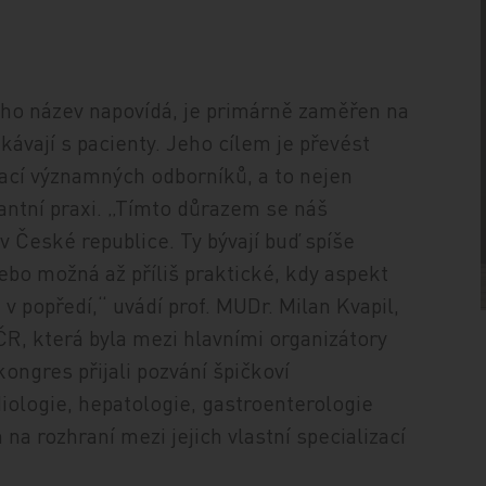
eho název napovídá, je primárně zaměřen na
tkávají s pacienty. Jeho cílem je převést
ací významných odborníků, a to nejen
antní praxi. „Tímto důrazem se náš
v České republice. Ty bývají buď spíše
bo možná až příliš praktické, kdy aspekt
 popředí,“ uvádí prof. MUDr. Milan Kvapil,
R, která byla mezi hlavními organizátory
ongres přijali pozvání špičkoví
diologie, hepatologie, gastroenterologie
na rozhraní mezi jejich vlastní specializací