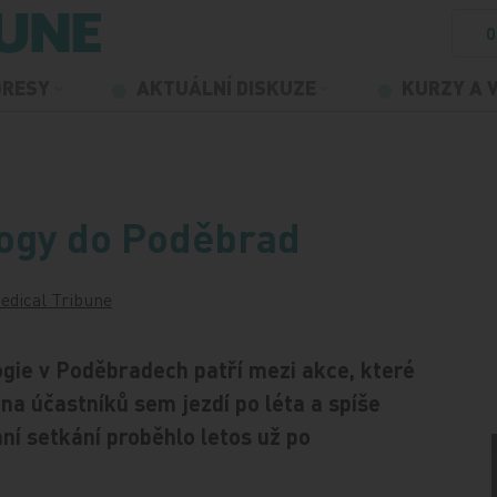
O
GRESY
AKTUÁLNÍ DISKUZE
KURZY A 
logy do Poděbrad
edical Tribune
gie v Poděbradech patří mezi akce, které
na účastníků sem jezdí po léta a spíše
ní setkání proběhlo letos už po