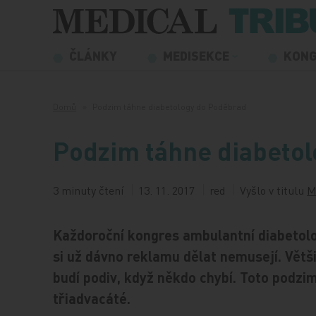
Přeskočit na obsah
ČLÁNKY
MEDISEKCE
KON
Domů
Podzim táhne diabetology do Poděbrad
Podzim táhne diabeto
3 minuty čtení
13. 11. 2017
red
Vyšlo v titulu
M
Každoroční kongres ambulantní diabetolo
si už dávno reklamu dělat nemusejí. Větši
budí podiv, když někdo chybí. Toto podzim
třiadvacáté.