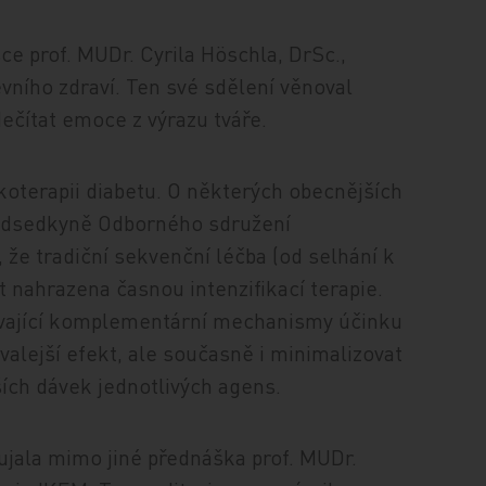
ce prof. MUDr. Cyrila Höschla, DrSc.,
ního zdraví. Ten své sdělení věnoval
ečítat emoce z výrazu tváře.
koterapii diabetu. O některých obecnějších
ředsedkyně Odborného sdružení
 že tradiční sekvenční léčba (od selhání k
t nahrazena časnou intenzifikací terapie.
žívající komplementární mechanismy účinku
valejší efekt, ale současně i minimalizovat
ších dávek jednotlivých agens.
ujala mimo jiné přednáška prof. MUDr.