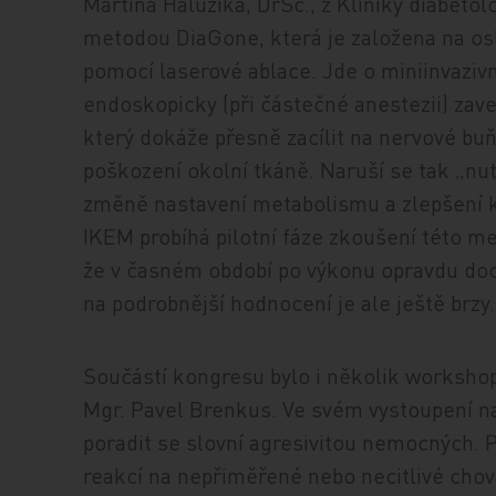
Martina Haluzíka, DrSc., z Kliniky diabeto
metodou DiaGone, která je založena na o
pomocí laserové ablace. Jde o miniinvazivn
endoskopicky (při částečné anestezii) zav
který dokáže přesně zacílit na nervové buň
poškození okolní tkáně. Naruší se tak „nut
změně nastavení metabolismu a zlepšení 
IKEM probíhá pilotní fáze zkoušení této me
že v časném období po výkonu opravdu doc
na podrobnější hodnocení je ale ještě brzy.
Součástí kongresu bylo i několik workshop
Mgr. Pavel Brenkus. Ve svém vystoupení nab
poradit se slovní agresivitou nemocných. 
reakcí na nepřiměřené nebo necitlivé chov