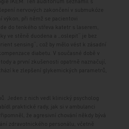
logie IKEM. Ten auditorium seznámil s
slepení nervových zakončení v submukóze
í výkon, při němž se pacientovi
ede do tenkého střeva katetr s laserem,
ky ve stěně duodena a „oslepit“ je bez
rient sensing“, což by mělo vést k zásadní
kompenzace diabetu. V současné době v
tody a první zkušenosti opatrně naznačují,
hází ke zlepšení glykemických parametrů,
ů. Jeden z nich vedl klinický psycholog
ídl praktické rady, jak si v ambulanci
Připomněl, že agresivní chování někdy bývá
ání zdravotnického personálu, včetně