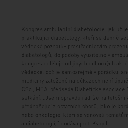
Kongres ambulantní diabetologie, jak už j
praktikující diabetology, kteří se denně se
vědecké poznatky prostřednictvím prezent
diabetologů, do podoby využitelné v ambul
kongres odlišuje od jiných odborných akcí 
vědecké, což je samozřejmě v pořádku, ane
medicíny založené na důkazech není úplně v
CSc., MBA, předseda Diabetické asociace Č
setkání. „Jsem opravdu rád, že na letošní k
přednášející z ostatních oborů, jako je kar
nebo onkologie, kteří se věnovali tématům 
a diabetologií,“ dodává prof. Kvapil.