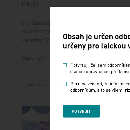
lékařů.
V průběhu kongresu byla slavnostně pokřt
diabetologické ambulanci“, kterou připrav
Obsah je určen odb
Jozefíny Štefánkové. Role kmotra se ujal 
určeny pro laickou 
Zdroj: MT
Potvrzuji, že jsem odborníkem
osobou oprávněnou předepisov
Beru na vědomí, že informace
IMPORT: TITULY
odborníkům, a to se všemi riz
POTVRDIT