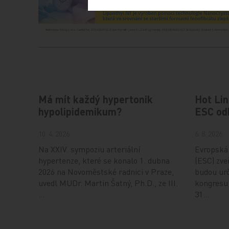
Má mít každý hypertonik
Hot Lin
hypolipidemikum?
ESC od
10. 4. 2026
6. 8. 2026
Na XXIV. sympoziu arteriální
Evropská 
hypertenze, které se konalo 1. dubna
(ESC) zveř
2026 na Novoměstské radnici v Praze,
budou urč
uvedl MUDr. Martin Šatný, Ph.D., ze III.
kongresu,
…
31…