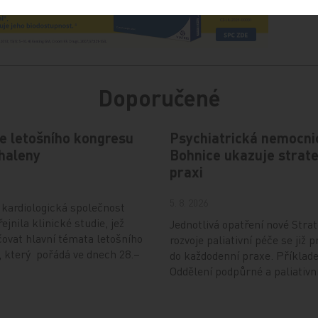
Doporučené
e letošního kongresu
Psychiatrická nemocni
haleny
Bohnice ukazuje strate
praxi
5. 8. 2026
kardiologická společnost
ejnila klinické studie, jež
Jednotlivá opatření nové Strat
ovat hlavní témata letošního
rozvoje paliativní péče se již p
 který pořádá ve dnech 28.–
do každodenní praxe. Příklad
Oddělení podpůrné a paliativn