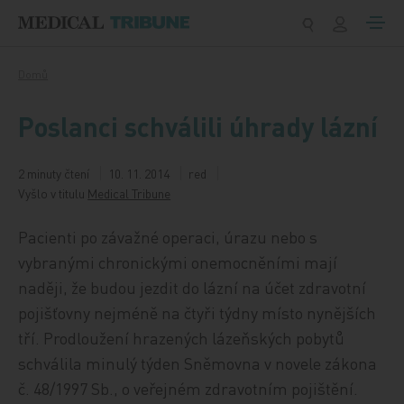
Přeskočit na obsah
Domů
Poslanci schválili úhrady lázní
2 minuty čtení
10. 11. 2014
red
Vyšlo v titulu
Medical Tribune
Pacienti po závažné operaci, úrazu nebo s
vybranými chronickými onemocněními mají
naději, že budou jezdit do lázní na účet zdravotní
pojišťovny nejméně na čtyři týdny místo nynějších
tří. Prodloužení hrazených lázeňských pobytů
schválila minulý týden Sněmovna v novele zákona
č. 48/1997 Sb., o veřejném zdravotním pojištění.