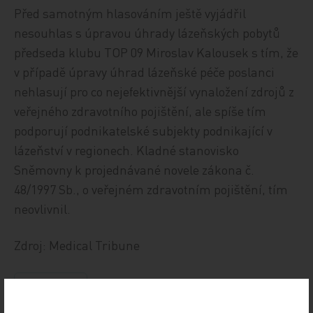
Před samotným hlasováním ještě vyjádřil
nesouhlas s úpravou úhrady lázeňských pobytů
předseda klubu TOP 09 Miroslav Kalousek s tím, že
v případě úpravy úhrad lázeňské péče poslanci
nehlasují pro co nejefektivnější vynaložení zdrojů z
veřejného zdravotního pojištění, ale spíše tím
podporují podnikatelské subjekty podnikající v
lázeňství v regionech. Kladné stanovisko
Sněmovny k projednávané novele zákona č.
48/1997 Sb., o veřejném zdravotním pojištění, tím
neovlivnil.
Zdroj: Medical Tribune
IMPORT: TITULY