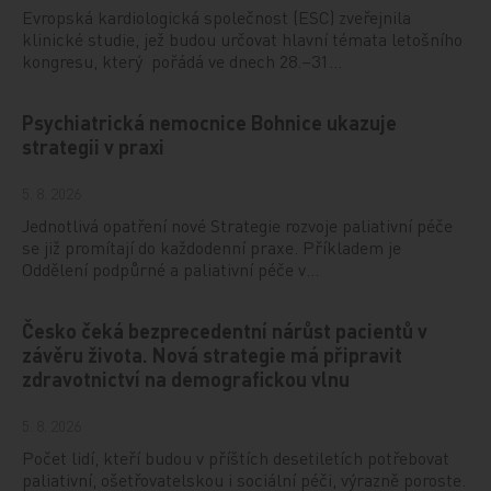
Evropská kardiologická společnost (ESC) zveřejnila
klinické studie, jež budou určovat hlavní témata letošního
kongresu, který pořádá ve dnech 28.–31…
Psychiatrická nemocnice Bohnice ukazuje
strategii v praxi
5. 8. 2026
Jednotlivá opatření nové Strategie rozvoje paliativní péče
se již promítají do každodenní praxe. Příkladem je
Oddělení podpůrné a paliativní péče v…
Česko čeká bezprecedentní nárůst pacientů v
závěru života. Nová strategie má připravit
zdravotnictví na demografickou vlnu
5. 8. 2026
Počet lidí, kteří budou v příštích desetiletích potřebovat
paliativní, ošetřovatelskou i sociální péči, výrazně poroste.