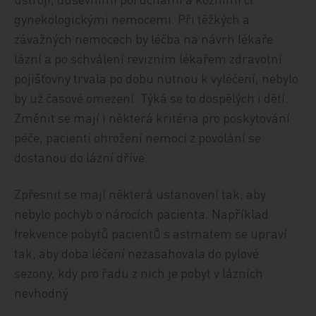
gynekologickými nemocemi. Při těžkých a
závažných nemocech by léčba na návrh lékaře
lázní a po schválení revizním lékařem zdravotní
pojišťovny trvala po dobu nutnou k vyléčení, nebylo
by už časové omezení. Týká se to dospělých i dětí.
Změnit se mají i některá kritéria pro poskytování
péče, pacienti ohrožení nemocí z povolání se
dostanou do lázní dříve.
Zpřesnit se mají některá ustanovení tak, aby
nebylo pochyb o nárocích pacienta. Například
frekvence pobytů pacientů s astmatem se upraví
tak, aby doba léčení nezasahovala do pylové
sezony, kdy pro řadu z nich je pobyt v lázních
nevhodný.