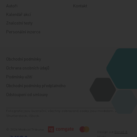
Autoři
Kontakt
Kalendář akcí
Znalostní testy
Personální inzerce
Obchodní podmínky
Ochrana osobních údajů
Podmínky užití
Obchodní podmínky předplatného
Odstoupení od smlouvy
Fotografie jsou ilustrační, všechny zobrazené osoby jsou modelem. Zdroj:
Shutterstock, iStock.
© 2026 Medical Tribune
Design od
Beneš &
Michl