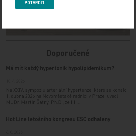
POTVRDIT
Doporučené
Má mít každý hypertonik hypolipidemikum?
10. 4. 2026
Na XXIV. sympoziu arteriální hypertenze, které se konalo
1. dubna 2026 na Novoměstské radnici v Praze, uvedl
MUDr. Martin Šatný, Ph.D., ze III.…
Hot Line letošního kongresu ESC odhaleny
6. 8. 2026