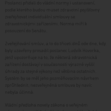
Poslanci přidali do vládní normy i ustanovení,
podle kterého budou muset zdravotní pojišťovny
zveřejňovat individuální smlouvy se
zdravotnickými zařízeními. Norma míří k
posouzení do Senátu.
Zveřejňování smluv, a to do třiceti dnů ode dne, kdy
byly uzavřeny prosadil poslanec Ludvík Hovorka,
jenž upozorňuje na to, že některá zdravotnická
zařízení dostávají v současnosti výrazně vyšší
úhrady za stejné výkony než většina ostatních.
Systém by se měl jeho pozměňovacím návrhem
zprůhlednit; nezveřejněná smlouva by navíc
nebyla účinná.
Vládní předloha novely zákona o veřejném