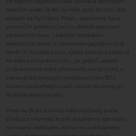
zdravotním pojištění v části věnované lázeňským
pobytům uvádí, že děti by měly jezdit do lázní vždy
alespoň na čtyři týdny. Pobyt, i opakovaný, by se
pacientům prodloužil jen na základě posouzení
zdravotního stavu. Lázeňství dostávalo v
předchozích letech ze zdravotního pojištění ročně
téměř tři miliardy korun, výdaje postupně klesly až
ke dvěma miliardám s tím, jak pobytů ubývalo.
Změna mu má vrátit půlmiliardu korun ročně, o
kterou přišlo omezující vyhláškou z roku 2012.
Ústavní soud předpis zrušil, nechal ho platný jen
do konce letošního roku.
Pobyt na 28 dní a více by měly pojišťovny podle
dřívějších informací hradit dospělým s vybranými
nemocemi oběhového, dýchacího a pohybového
ústrojí, duševními poruchami a kožními či