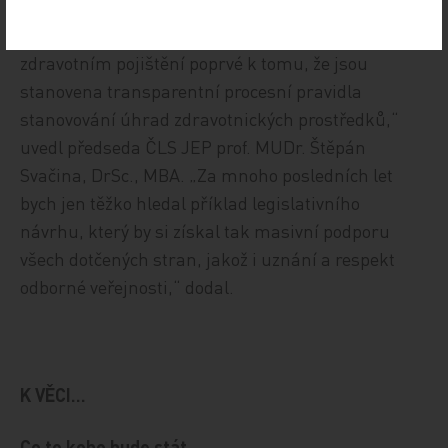
pojištění. V neposlední řadě dochází po více než
dvaceti letech existence zákona o veřejném
zdravotním pojištění poprvé k tomu, že jsou
stanovena transparentní procesní pravidla
stanovování úhrad zdravotnických prostředků,“
uvedl předseda ČLS JEP prof. MUDr. Štěpán
Svačina, DrSc., MBA. „Za mnoho posledních let
bych jen těžko hledal příklad legislativního
návrhu, který by si získal tak masivní podporu
všech dotčených stran, jakož i uznání a respekt
odborné veřejnosti,“ dodal.
K VĚCI…
Co to koho bude stát