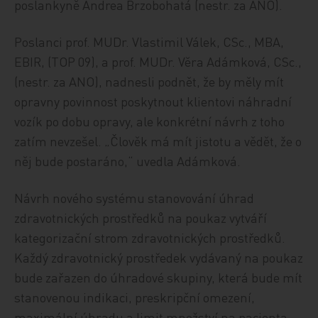
poslankyně Andrea Brzobohatá (nestr. za ANO).
Poslanci prof. MUDr. Vlastimil Válek, CSc., MBA,
EBIR, (TOP 09), a prof. MUDr. Věra Adámková, CSc.,
(nestr. za ANO), nadnesli podnět, že by měly mít
opravny povinnost poskytnout klientovi náhradní
vozík po dobu opravy, ale konkrétní návrh z toho
zatím nevzešel. „Člověk má mít jistotu a vědět, že o
něj bude postaráno,“ uvedla Adámková.
Návrh nového systému stanovování úhrad
zdravotnických prostředků na poukaz vytváří
kategorizační strom zdravotnických prostředků.
Každý zdravotnický prostředek vydávaný na poukaz
bude zařazen do úhradové skupiny, která bude mít
stanovenou indikaci, preskripční omezení,
maximální úhradu a limit množství na pacienta.