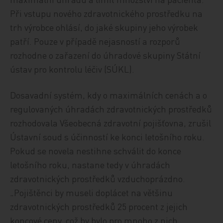
Při vstupu nového zdravotnického prostředku na
trh výrobce ohlásí, do jaké skupiny jeho výrobek
patří. Pouze v případě nejasností a rozporů
rozhodne o zařazení do úhradové skupiny Státní
ústav pro kontrolu léčiv (SÚKL).
Dosavadní systém, kdy o maximálních cenách a o
regulovaných úhradách zdravotnických prostředků
rozhodovala Všeobecná zdravotní pojišťovna, zrušil
Ústavní soud s účinností ke konci letošního roku.
Pokud se novela nestihne schválit do konce
letošního roku, nastane tedy v úhradách
zdravotnických prostředků vzduchoprázdno.
„Pojištěnci by museli doplácet na většinu
zdravotnických prostředků 25 procent z jejich
koncové ceny, což by bylo pro mnoho z nich