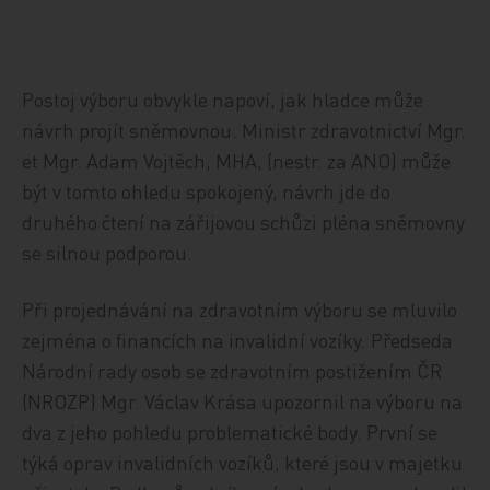
Postoj výboru obvykle napoví, jak hladce může
návrh projít sněmovnou. Ministr zdravotnictví Mgr.
et Mgr. Adam Vojtěch, MHA, (nestr. za ANO) může
být v tomto ohledu spokojený, návrh jde do
druhého čtení na zářijovou schůzi pléna sněmovny
se silnou podporou.
Při projednávání na zdravotním výboru se mluvilo
zejména o financích na invalidní vozíky. Předseda
Národní rady osob se zdravotním postižením ČR
(NROZP) Mgr. Václav Krása upozornil na výboru na
dva z jeho pohledu problematické body. První se
týká oprav invalidních vozíků, které jsou v majetku