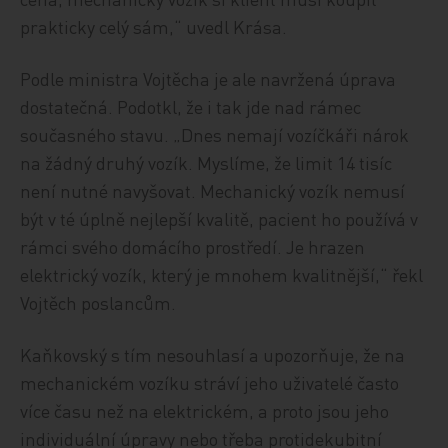
prakticky celý sám,“ uvedl Krása.
Podle ministra Vojtěcha je ale navržená úprava
dostatečná. Podotkl, že i tak jde nad rámec
současného stavu. „Dnes nemají vozíčkáři nárok
na žádný druhý vozík. Myslíme, že limit 14 tisíc
není nutné navyšovat. Mechanický vozík nemusí
být v té úplně nejlepší kvalitě, pacient ho používá v
rámci svého domácího prostředí. Je hrazen
elektrický vozík, který je mnohem kvalitnější,“ řekl
Vojtěch poslancům.
Kaňkovský s tím nesouhlasí a upozorňuje, že na
mechanickém vozíku stráví jeho uživatelé často
více času než na elektrickém, a proto jsou jeho
individuální úpravy nebo třeba protidekubitní