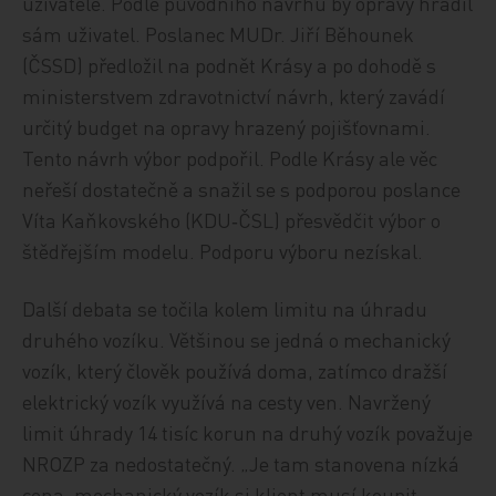
uživatele. Podle původního návrhu by opravy hradil
sám uživatel. Poslanec MUDr. Jiří Běhounek
(ČSSD) předložil na podnět Krásy a po dohodě s
ministerstvem zdravotnictví návrh, který zavádí
určitý budget na opravy hrazený pojišťovnami.
Tento návrh výbor podpořil. Podle Krásy ale věc
neřeší dostatečně a snažil se s podporou poslance
Víta Kaňkovského (KDU‑ČSL) přesvědčit výbor o
štědřejším modelu. Podporu výboru nezískal.
Další debata se točila kolem limitu na úhradu
druhého vozíku. Většinou se jedná o mechanický
vozík, který člověk používá doma, zatímco dražší
elektrický vozík využívá na cesty ven. Navržený
limit úhrady 14 tisíc korun na druhý vozík považuje
NROZP za nedostatečný. „Je tam stanovena nízká
cena, mechanický vozík si klient musí koupit