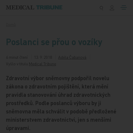
Přeskočit na obsah
Domů
Poslanci se přou o vozíky
6 minut čtení
13. 9. 2018
Adéla Čabanová
Vyšlo v titulu
Medical Tribune
Zdravotní výbor sněmovny podpořil novelu
zákona o zdravotním pojištění, která mění
pravidla stanovování úhrad zdravotnických
prostředků. Podle poslanců výboru by ji
sněmovna měla schválit v podobě předložené
ministerstvem zdravotnictví, jen s menšími
úpravami.