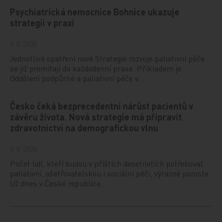
Psychiatrická nemocnice Bohnice ukazuje
strategii v praxi
5. 8. 2026
Jednotlivá opatření nové Strategie rozvoje paliativní péče
se již promítají do každodenní praxe. Příkladem je
Oddělení podpůrné a paliativní péče v…
Česko čeká bezprecedentní nárůst pacientů v
závěru života. Nová strategie má připravit
zdravotnictví na demografickou vlnu
5. 8. 2026
Počet lidí, kteří budou v příštích desetiletích potřebovat
paliativní, ošetřovatelskou i sociální péči, výrazně poroste.
Už dnes v České republice…