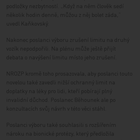
podložky nezbytností. „Když na něm člověk sedí
několik hodin denně, můžou z něj bolet záda,“
uvedl Kaňkovský.
Nakonec poslanci výboru zrušení limitu na druhý
vozík nepodpořili. Na plénu může ještě přijít
debata o navýšení limitu místo jeho zrušení.
NROZP kromě toho prosazovala, aby poslanci touto
novelou také zavedli nižší ochranný limit na
doplatky na léky pro lidi, kteří pobírají plný
invalidní důchod. Poslanec Běhounek ale po
konzultacích svůj návrh v této věci stáhl.
Poslanci výboru také souhlasili s rozšířením
nároku na bionické protézy, který předložila