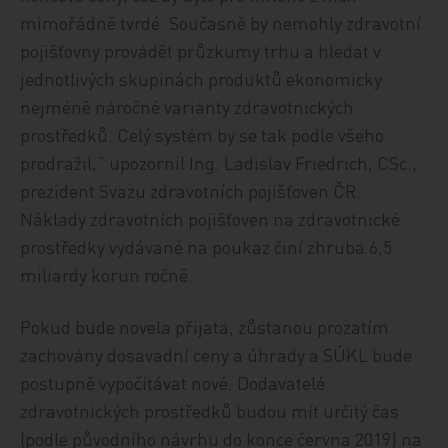
mimořádně tvrdé. Současně by nemohly zdravotní
pojišťovny provádět průzkumy trhu a hledat v
jednotlivých skupinách produktů ekonomicky
nejméně náročné varianty zdravotnických
prostředků. Celý systém by se tak podle všeho
prodražil,“ upozornil Ing. Ladislav Friedrich, CSc.,
prezident Svazu zdravotních pojišťoven ČR.
Náklady zdravotních pojišťoven na zdravotnické
prostředky vydávané na poukaz činí zhruba 6,5
miliardy korun ročně.
Pokud bude novela přijata, zůstanou prozatím
zachovány dosavadní ceny a úhrady a SÚKL bude
postupně vypočítávat nové. Dodavatelé
zdravotnických prostředků budou mít určitý čas
(podle původního návrhu do konce června 2019) na