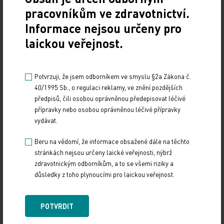
preskripčních limitů lékařů. Pokud se podaří
pracovníkům ve zdravotnictví.
uspořádat soutěž v nejvýznamnějších skupinách,
Informace nejsou určeny pro
mohlo by podle odhadu ministerstva zdravotnictví
laickou veřejnost.
dojít k úsporám desítek až stovek milionů korun.
Kategorizační strom se bude aktualizovat jednou
Potvrzuji, že jsem odborníkem ve smyslu §2a Zákona č.
40/1995 Sb., o regulaci reklamy, ve znění pozdějších
za rok. Nové výrobky budou zařazovány každý
předpisů, čili osobou oprávněnou předepisovat léčivé
měsíc, zatímco dosud přicházely jednou za půl
přípravky nebo osobou oprávněnou léčivé přípravky
roku.
vydávat.
Beru na vědomí, že informace obsažené dále na těchto
Návrh podpořili kromě zdravotních pojišťoven i
stránkách nejsou určeny laické veřejnosti, nýbrž
někteří zástupci pacientů a Česká lékařská
zdravotnickým odborníkům, a to se všemi riziky a
společnost Jana Evangelisty Purkyně. „V daném
důsledky z toho plynoucími pro laickou veřejnost.
čase jde o umění možného, z něhož budou v první
řadě profitovat pacienti, a to při zachování
POTVRDIT
elementární udržitelnosti systému zdravotního