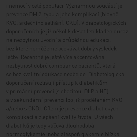
i nemocí v celé populaci. Významnou součástí je
prevence DM 2. typu a jeho komplikací (hlavně
KVO, srdečního selhání, CKD). V diabetologických
doporučeních je již několik desetiletí kladen důraz
na nezbytnou úvodní a průběžnou edukaci,
bez které nemůžeme očekávat dobrý výsledek
léčby. Recentně je ještě více akcentována
nezbytnost dobré compliance pacientů, která
se bez kvalitní edukace neobejde. Diabetologická
doporučení rozlišují přístup k diabetikům
v primární prevenci (s obezitou, DLP a HT)
a v sekundární prevenci (po již prodělaném KVO
a/nebo s CKD). Cílem je prevence diabetických
komplikací a zlepšení kvality života. U všech
diabetiků je tedy klíčová dlouhodobá
normoglykemie (nebo alespoň glykemie blízká