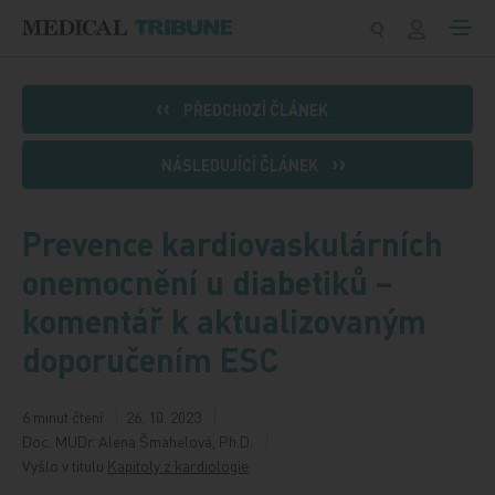
Přeskočit na obsah
PŘEDCHOZÍ ČLÁNEK
NÁSLEDUJÍCÍ ČLÁNEK
Prevence kardiovaskulárních
onemocnění u diabetiků –
komentář k aktualizovaným
doporučením ESC
6 minut čtení
26. 10. 2023
Doc. MUDr. Alena Šmahelová, Ph.D.
Vyšlo v titulu
Kapitoly z kardiologie