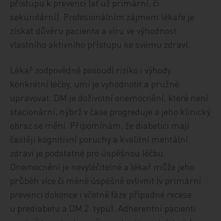
přístupu k prevenci (ať už primární, či
sekundární). Profesionálním zájmem lékaře je
získat důvěru pacienta a víru ve výhodnost
vlastního aktivního přístupu ke svému zdraví.
Lékař zodpovědně posoudí riziko i výhody
konkrétní léčby, umí je vyhodnotit a pružně
upravovat. DM je doživotní onemocnění, které není
stacionární, nýbrž v čase progreduje a jeho klinický
obraz se mění. Připomínám, že diabetici mají
častěji kognitivní poruchy a kvalitní mentální
zdraví je podstatné pro úspěšnou léčbu.
Onemocnění je nevyléčitelné a lékař může jeho
průběh více či méně úspěšně ovlivnit (v primární
prevenci dokonce i včetně fáze případné recese
u prediabetu a DM 2. typu). Adherentní pacienti