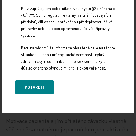
Je nutné vzít v úvahu věk, délku trvání diabetu,
Potvrzuji, že jsem odborníkem ve smyslu §2a Zákona č.
kvalifikovaně zhodnotit životní prognózu,
40/1995 Sb., o regulaci reklamy, ve znění pozdějších
přítomnost komplikací (nejen KVO a CKD,
předpisů, čili osobou oprávněnou předepisovat léčivé
ale i specifických diabetických komplikací),
přípravky nebo osobou oprávněnou léčivé přípravky
vydávat.
motivaci, přístup, ale i reálné možnosti pacienta,
jeho finanční možnosti. Z moderních antidiabetik
Beru na vědomí, že informace obsažené dále na těchto
dominuje v primární i sekundární prevenci KVO
stránkách nejsou určeny laické veřejnosti, nýbrž
zdravotnickým odborníkům, a to se všemi riziky a
a CKD skupina gliflozinů a agonistů glukagonu
důsledky z toho plynoucími pro laickou veřejnost.
podobného peptidu (GLP‑1) (brzy již i kombinace
agonistů GLP‑1 + gastroinhibičního peptidu [GIP]).
POTVRDIT
Kromě antihyperglykemického účinku komplexně
cílí i na ostatní rizikové faktory a zpomalují
progresi již stávajícího KVO a/nebo CKD.
Motivace pacienta a jím přijatého závazku vlastně
vůči sobě samotnému je podmínkou jeho aktivního