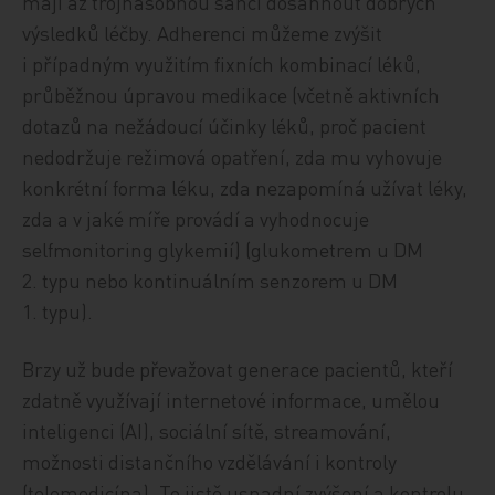
mají až trojnásobnou šanci dosáhnout dobrých
výsledků léčby. Adherenci můžeme zvýšit
i případným využitím fixních kombinací léků,
průběžnou úpravou medikace (včetně aktivních
dotazů na nežádoucí účinky léků, proč pacient
nedodržuje režimová opatření, zda mu vyhovuje
konkrétní forma léku, zda nezapomíná užívat léky,
zda a v jaké míře provádí a vyhodnocuje
selfmonitoring glykemií) (glukometrem u DM
2. typu nebo kontinuálním senzorem u DM
1. typu).
Brzy už bude převažovat generace pacientů, kteří
zdatně využívají internetové informace, umělou
inteligenci (AI), sociální sítě, streamování,
možnosti distančního vzdělávání i kontroly
(telemedicína). To jistě usnadní zvýšení a kontrolu