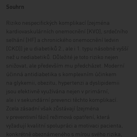
Souhrn
Riziko nespecifických komplikací (zejména
kardiovaskulárních onemocnění [KVO], srdečního
selhání [HF] a chronického onemocnění ledvin
[CKD]) je u diabetiků 2., ale i 1. typu násobně vyšší
než u nediabetiků. Důležité je toto riziko nejen
snižovat, ale především mu předcházet. Moderní
účinná antidiabetika s komplexním účinkem
na glykemii, obezitu, hypertenzi a dyslipidemii
jsou efektivně využívána nejen v primární,
ale i v sekundární prevenci těchto komplikací.
Zcela zásadní však zůstávají (zejména
v preventivní fázi) režimová opatření, která
vyžadují kvalitní spolupráci a motivaci pacienta,
konkrétně obeznámeného s mírou svého rizika,