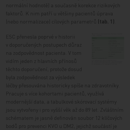
normální hodnotě) a současně korekce rizikových
faktorů. K nim patří u většiny pacientů úprava
(nebo normalizace) cílových parametrů
(tab. 1)
.
ESC přenesla poprvé v historii
v doporučených postupech důraz
na zodpovědnost pacienta. V tom
vidím jeden z hlavních přínosů
těchto doporučení, protože dosud
byla zodpovědnost za výsledek
léčby přesouvána historicky spíše na zdravotníky.
Pracuje s více kohortami pacientů, využívá
modernější data, a tabulkové skórovací systémy
jsou vytvořeny i pro vyšší věk až do 89 let. Zvláštním
schématem je jasně definován soubor 12 klíčových
bodů pro prevenci KVO u DM2, jejichž součástí je