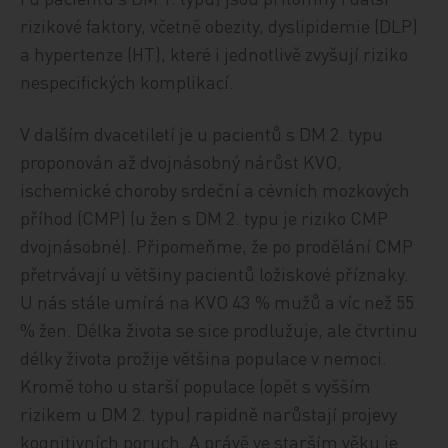
rizikové faktory, včetně obezity, dyslipidemie (DLP)
a hypertenze (HT), které i jednotlivě zvyšují riziko
nespecifických komplikací.
V dalším dvacetiletí je u pacientů s DM 2. typu
proponován až dvojnásobný nárůst KVO,
ischemické choroby srdeční a cévních mozkových
příhod (CMP) (u žen s DM 2. typu je riziko CMP
dvojnásobné). Připomeňme, že po prodělání CMP
přetrvávají u většiny pacientů ložiskové příznaky.
U nás stále umírá na KVO 43 % mužů a víc než 55
% žen. Délka života se sice prodlužuje, ale čtvrtinu
délky života prožije většina populace v nemoci.
Kromě toho u starší populace (opět s vyšším
rizikem u DM 2. typu) rapidně narůstají projevy
kognitivních poruch. A právě ve starším věku je