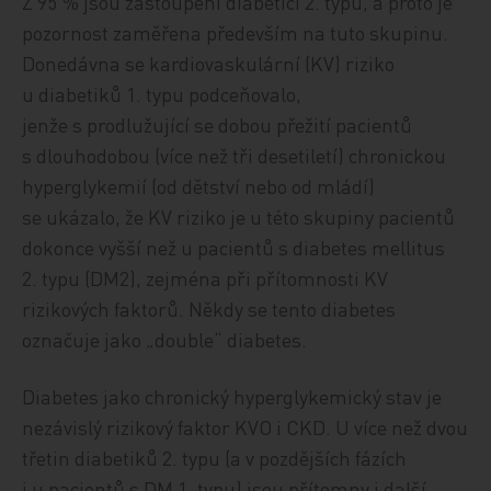
Z 95 % jsou zastoupeni diabetici 2. typu, a proto je
pozornost zaměřena především na tuto skupinu.
Donedávna se kardiovaskulární (KV) riziko
u diabetiků 1. typu podceňovalo,
jenže s prodlužující se dobou přežití pacientů
s dlouhodobou (více než tři desetiletí) chronickou
hyperglykemií (od dětství nebo od mládí)
se ukázalo, že KV riziko je u této skupiny pacientů
dokonce vyšší než u pacientů s diabetes mellitus
2. typu (DM2), zejména při přítomnosti KV
rizikových faktorů. Někdy se tento diabetes
označuje jako „double“ diabetes.
Diabetes jako chronický hyperglykemický stav je
nezávislý rizikový faktor KVO i CKD. U více než dvou
třetin diabetiků 2. typu (a v pozdějších fázích
i u pacientů s DM 1. typu) jsou přítomny i další