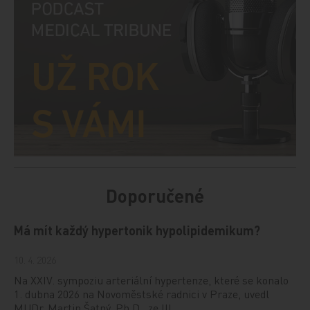
Doporučené
Má mít každý hypertonik hypolipidemikum?
10. 4. 2026
Na XXIV. sympoziu arteriální hypertenze, které se konalo
1. dubna 2026 na Novoměstské radnici v Praze, uvedl
MUDr. Martin Šatný, Ph.D., ze III.…