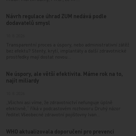
Návrh regulace úhrad ZUM nedává podle
dodavatelů smysl
10. 8. 2026
Transparentní proces a úspory, nebo administrativní zátěž
bez efektu? Stenty, krytí, implantáty a další zdravotnické
prostředky mají dostat novou…
Ne úspory, ale větší efektivita. Máme rok na to,
najít miliardy
10. 8. 2026
„Všichni asi víme, že zdravotnictví nefunguje úplně
efektivně,“ říká v podcastovém rozhovoru Druhý názor
ředitel Všeobecné zdravotní pojišťovny Ivan…
WHO aktualizovala doporučení pro prevenci