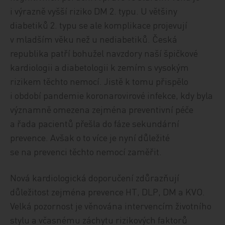
i výrazně vyšší riziko DM 2. typu. U většiny
diabetiků 2. typu se ale komplikace projevují
v mladším věku než u nediabetiků. Česká
republika patří bohužel navzdory naší špičkové
kardiologii a diabetologii k zemím s vysokým
rizikem těchto nemocí. Jistě k tomu přispělo
i období pandemie koronarovirové infekce, kdy byla
významně omezena zejména preventivní péče
a řada pacientů přešla do fáze sekundární
prevence. Avšak o to více je nyní důležité
se na prevenci těchto nemocí zaměřit.
Nová kardiologická doporučení zdůrazňují
důležitost zejména prevence HT, DLP, DM a KVO.
Velká pozornost je věnována intervencím životního
stylu a včasnému záchytu rizikových faktorů