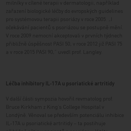
milníky v cílené terapii v dermatologii, například
zařazení biologické léčby do evropských guidelines
pro systémovou terapii psoriázy v roce 2005. „I
očekávání pacientů s psoriázou se postupně mění.
V roce 2009 nemocní akceptovali v prvních týdnech
přibližně úspěšnost PASI 50, v roce 2012 již PASI 75
a v roce 2015 PASI 90,“ uvedl prof. Langley.
Léčba inhibitory IL‑17A u psoriatické artritidy
V další části sympozia hovořil revmatolog prof.
Bruce Kirkham z King’s College Hospital v
Londýně. Věnoval se především potenciálu inhibice
IL‑17A u psoriatické artritidy – ta postihuje