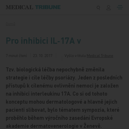
Přeskočit na obsah
Domů
Pro inhibici IL‑17A v
7 minut čtení
23. 10. 2017
Vyšlo v titulu
Medical Tribune
Tzv. biologická léčba nepochybně změnila
strategie i cíle léčby psoriázy. Jeden z posledních
přístupů k cílenému ovlivnění nemoci je založen
na inhibici interleukinu 17A. Co si od tohoto
konceptu mohou dermatologové a hlavně jejich
pacienti slibovat, bylo tématem sympozia, které
proběhlo během výročního zasedání Evropské
akademie dermatovenerologie v Ženevě.