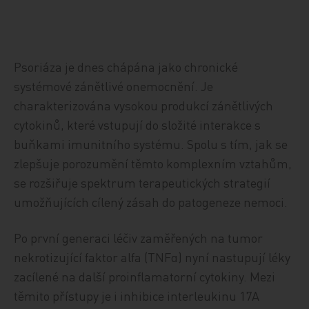
Psoriáza je dnes chápána jako chronické
systémové zánětlivé onemocnění. Je
charakterizována vysokou produkcí zánětlivých
cytokinů, které vstupují do složité interakce s
buňkami imunitního systému. Spolu s tím, jak se
zlepšuje porozumění těmto komplexním vztahům,
se rozšiřuje spektrum terapeutických strategií
umožňujících cílený zásah do patogeneze nemoci.
Po první generaci léčiv zaměřených na tumor
nekrotizující faktor alfa (TNFα) nyní nastupují léky
zacílené na další proinflamatorní cytokiny. Mezi
těmito přístupy je i inhibice interleukinu 17A