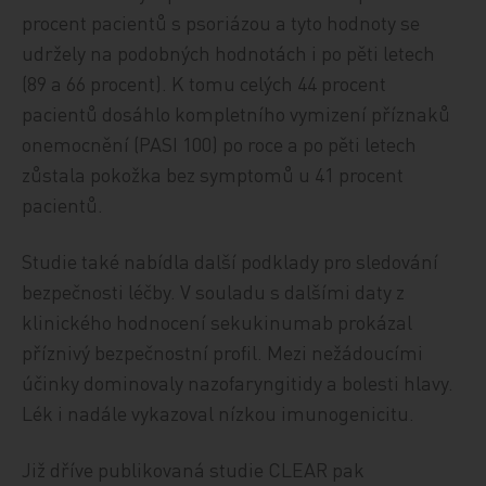
procent pacientů s psoriázou a tyto hodnoty se
udržely na podobných hodnotách i po pěti letech
(89 a 66 procent). K tomu celých 44 procent
pacientů dosáhlo kompletního vymizení příznaků
onemocnění (PASI 100) po roce a po pěti letech
zůstala pokožka bez symptomů u 41 procent
pacientů.
Studie také nabídla další podklady pro sledování
bezpečnosti léčby. V souladu s dalšími daty z
klinického hodnocení sekukinumab prokázal
příznivý bezpečnostní profil. Mezi nežádoucími
účinky dominovaly nazofaryngitidy a bolesti hlavy.
Lék i nadále vykazoval nízkou imunogenicitu.
Již dříve publikovaná studie CLEAR pak