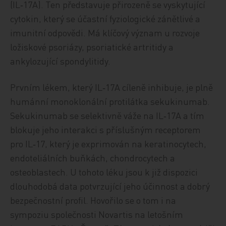
(IL‑17A). Ten představuje přirozeně se vyskytující
cytokin, který se účastní fyziologické zánětlivé a
imunitní odpovědi. Má klíčový význam u rozvoje
ložiskové psoriázy, psoriatické artritidy a
ankylozující spondylitidy.
Prvním lékem, který IL‑17A cíleně inhibuje, je plně
humánní monoklonální protilátka sekukinumab.
Sekukinumab se selektivně váže na IL‑17A a tím
blokuje jeho interakci s příslušným receptorem
pro IL‑17, který je exprimován na keratinocytech,
endoteliálních buňkách, chondrocytech a
osteoblastech. U tohoto léku jsou k již dispozici
dlouhodobá data potvrzující jeho účinnost a dobrý
bezpečnostní profil. Hovořilo se o tom i na
sympoziu společnosti Novartis na letošním