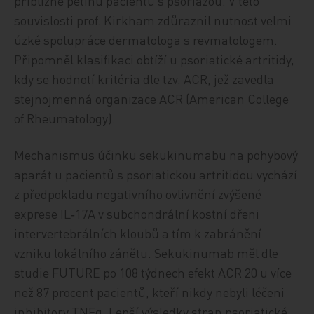
přibližně pětinu pacientů s psoriázou. V této
souvislosti prof. Kirkham zdůraznil nutnost velmi
úzké spolupráce dermatologa s revmatologem.
Připomněl klasifikaci obtíží u psoriatické artritidy,
kdy se hodnotí kritéria dle tzv. ACR, jež zavedla
stejnojmenná organizace ACR (American College
of Rheumatology).
Mechanismus účinku sekukinumabu na pohybový
aparát u pacientů s psoriatickou artritidou vychází
z předpokladu negativního ovlivnění zvýšené
exprese IL‑17A v subchondrální kostní dřeni
intervertebrálních kloubů a tím k zabránění
vzniku lokálního zánětu. Sekukinumab měl dle
studie FUTURE po 108 týdnech efekt ACR 20 u více
než 87 procent pacientů, kteří nikdy nebyli léčeni
inhibitory TNFα. Lepší výsledky stran psoriatické