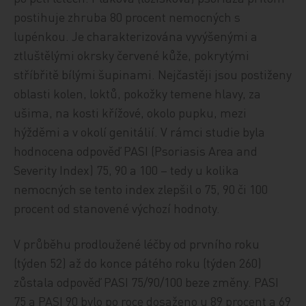
postihuje zhruba 80 procent nemocných s
lupénkou. Je charakterizována vyvýšenými a
ztluštělými okrsky červené kůže, pokrytými
stříbřitě bílými šupinami. Nejčastěji jsou postiženy
oblasti kolen, loktů, pokožky temene hlavy, za
ušima, na kosti křížové, okolo pupku, mezi
hýžděmi a v okolí genitálií. V rámci studie byla
hodnocena odpověď PASI (Psoriasis Area and
Severity Index) 75, 90 a 100 – tedy u kolika
nemocných se tento index zlepšil o 75, 90 či 100
procent od stanovené výchozí hodnoty.
V průběhu prodloužené léčby od prvního roku
(týden 52) až do konce pátého roku (týden 260)
zůstala odpověď PASI 75/90/100 beze změny. PASI
75 a PASI 90 bylo po roce dosaženo u 89 procent a 69