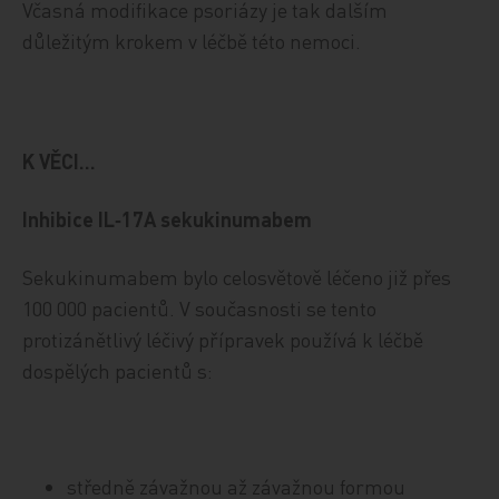
Včasná modifikace psoriázy je tak dalším
důležitým krokem v léčbě této nemoci.
K VĚCI...
Inhibice IL‑17A sekukinumabem
Sekukinumabem bylo celosvětově léčeno již přes
100 000 pacientů. V současnosti se tento
protizánětlivý léčivý přípravek používá k léčbě
dospělých pacientů s:
středně závažnou až závažnou formou