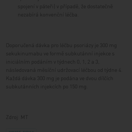
spojení v páteři) v případě, že dostatečně
nezabírá konvenční léčba.
Doporučená dávka pro léčbu psoriázy je 300 mg
sekukinumabu ve formě subkutánní injekce s
iniciálním podáním v týdnech 0, 1, 2 a 3,
následovaná měsíční udržovací léčbou od týdne 4.
Každá dávka 300 mg je podána ve dvou dílčích
subkutánních injekcích po 150 mg.
Zdroj: MT