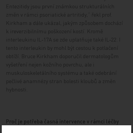
Entezitidy jsou první známkou strukturálních
změn v rámci psoriatické artritidy,“ řekl prof.
Kirkham a dále ukázal, jakým způsobem dochází
k ireverzibilnímu poškození kostí. Kromě
interleukinu IL‑17A se zde uplatňuje také IL‑22. I
tento interleukin by mohl být cestou k potlačení
obtíží. Bruce Kirkham doporučil dermatologům
vyšetření nejen kožního povrchu, ale i
muskuloskeletálního systému a také odebrání
pečlivé anamnézy stran bolesti kloubů a změn
hybnosti.
Proč je potřeba časná intervence v rámci léčby
psoriázy?