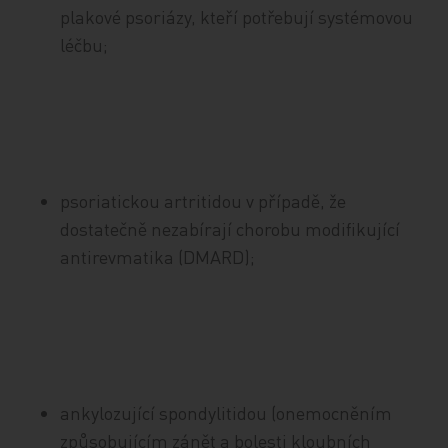
plakové psoriázy, kteří potřebují systémovou
léčbu;
psoriatickou artritidou v případě, že
dostatečně nezabírají chorobu modifikující
antirevmatika (DMARD);
ankylozující spondylitidou (onemocněním
způsobujícím zánět a bolesti kloubních