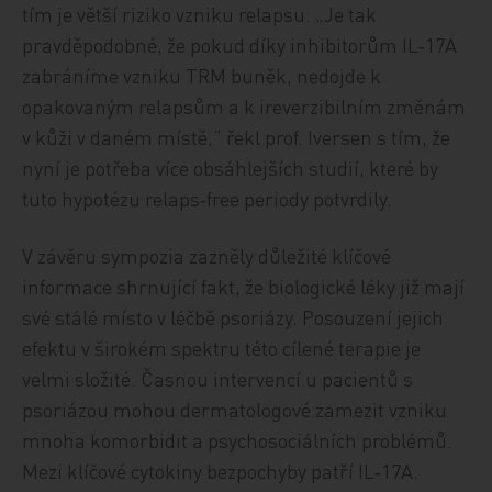
tím je větší riziko vzniku relapsu. „Je tak
pravděpodobné, že pokud díky inhibitorům IL‑17A
zabráníme vzniku TRM buněk, nedojde k
opakovaným relapsům a k ireverzibilním změnám
v kůži v daném místě,“ řekl prof. Iversen s tím, že
nyní je potřeba více obsáhlejších studií, které by
tuto hypotézu relaps‑free periody potvrdily.
V závěru sympozia zazněly důležité klíčové
informace shrnující fakt, že biologické léky již mají
své stálé místo v léčbě psoriázy. Posouzení jejich
efektu v širokém spektru této cílené terapie je
velmi složité. Časnou intervencí u pacientů s
psoriázou mohou dermatologové zamezit vzniku
mnoha komorbidit a psychosociálních problémů.
Mezi klíčové cytokiny bezpochyby patří IL‑17A.