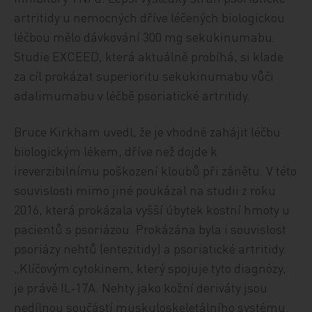
artritidy u nemocných dříve léčených biologickou
léčbou mělo dávkování 300 mg sekukinumabu.
Studie EXCEED, která aktuálně probíhá, si klade
za cíl prokázat superioritu sekukinumabu vůči
adalimumabu v léčbě psoriatické artritidy.
Bruce Kirkham uvedl, že je vhodné zahájit léčbu
biologickým lékem, dříve než dojde k
ireverzibilnímu poškození kloubů při zánětu. V této
souvislosti mimo jiné poukázal na studii z roku
2016, která prokázala vyšší úbytek kostní hmoty u
pacientů s psoriázou. Prokázána byla i souvislost
psoriázy nehtů (entezitidy) a psoriatické artritidy.
„Klíčovým cytokinem, který spojuje tyto diagnózy,
je právě IL‑17A. Nehty jako kožní deriváty jsou
nedílnou součástí muskuloskeletálního systému.