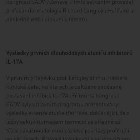
kongresu EADV v Ženevě. Tímto setkáním prováděl
profesor dermatologie Richard Langley z Halifaxu a
následně vedl i diskusi k tématu.
Výsledky prvních dlouhodobých studií u inhibitorů
IL‑17A
V prvním příspěvku prof. Langley shrnul některá
klinická data, na kterých je založeno současné
postavení inhibice IL‑17A. Přímo na kongresu
EADV byly v hlavním programu prezentovány
výsledky extenze studie třetí fáze, dokládající, že z
léčby sekukinumabem nemocní se středně až
těžce závažnou formou plakové psoriázy profitují i
po pěti letech. Plaková (ložisková) psoriáza přitom