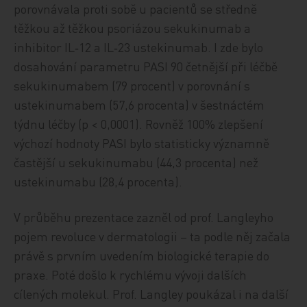
porovnávala proti sobě u pacientů se středně
těžkou až těžkou psoriázou sekukinumab a
inhibitor IL‑12 a IL‑23 ustekinumab. I zde bylo
dosahování parametru PASI 90 četnější při léčbě
sekukinumabem (79 procent) v porovnání s
ustekinumabem (57,6 procenta) v šestnáctém
týdnu léčby (p < 0,0001). Rovněž 100% zlepšení
výchozí hodnoty PASI bylo statisticky významně
častější u sekukinumabu (44,3 procenta) než
ustekinumabu (28,4 procenta).
V průběhu prezentace zazněl od prof. Langleyho
pojem revoluce v dermatologii – ta podle něj začala
právě s prvním uvedením biologické terapie do
praxe. Poté došlo k rychlému vývoji dalších
cílených molekul. Prof. Langley poukázal i na další