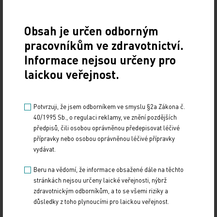
Poslední přednášce sympozia dominovalo téma
Obsah je určen odborným
včasného podání cílené terapie a modifikace
pracovníkům ve zdravotnictví.
onemocnění v jeho začátku. Přednášejícím
Informace nejsou určeny pro
dermatologem byl profesor Lars Iversen z Aarhus
laickou veřejnost.
v Dánsku. Ten připomněl velmi dobré výsledky v
léčbě psoriázy při včasné systémové intervenci
biologickou léčbou. V tomto kontextu zmínil
Potvrzuji, že jsem odborníkem ve smyslu §2a Zákona č.
některé paralely s gastroenterologií – například
40/1995 Sb., o regulaci reklamy, ve znění pozdějších
studii z roku 2008 publikovanou v časopise Lancet.
předpisů, čili osobou oprávněnou předepisovat léčivé
přípravky nebo osobou oprávněnou léčivé přípravky
Podle ní pacienti s Crohnovou chorobou při
vydávat.
včasném podání biologické či kombinované
systémové terapie vyvinuli relaps mnohem později
Beru na vědomí, že informace obsažené dále na těchto
stránkách nejsou určeny laické veřejnosti, nýbrž
než pacienti s konvenční terapií. K podobným
zdravotnickým odborníkům, a to se všemi riziky a
závěrům dospěla studie publikovaná v časopise
důsledky z toho plynoucími pro laickou veřejnost.
Arthritis Rheumatology. Ta doložila, že u pacientů