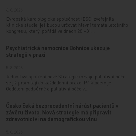
6. 8. 2026
Evropská kardiologická společnost (ESC) zveřejnila
klinické studie, jež budou určovat hlavní témata letošního
kongresu, který pořádá ve dnech 28.–31…
Psychiatrická nemocnice Bohnice ukazuje
strategii v praxi
5. 8. 2026
Jednotlivá opatření nové Strategie rozvoje paliativní péče
se již promítají do každodenní praxe. Příkladem je
Oddělení podpůrné a paliativní péče v…
Česko čeká bezprecedentní nárůst pacientů v
závěru života. Nová strategie má připravit
zdravotnictví na demografickou vlnu
5. 8. 2026