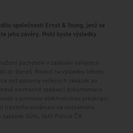
ditu společnosti Ernst & Young, jenž se
te jeho závěry. Mohl byste výsledky
množství pochybení v zadávání veřejných
ídil dr. Beneš. Reakcí na výsledky tohoto
íce než poloviny veřejných zakázek po
ípravě nestranné zadávací dokumentace
slosti s povinnou elektronickou preskripcí.
ání trestního oznámení na neznámého
h zakázek SÚKL šetří Policie ČR.