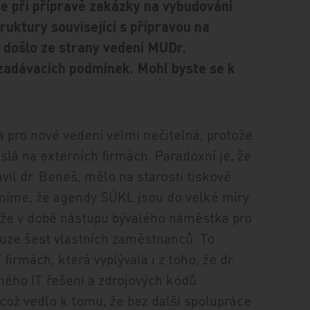
že při přípravě zakázky na vybudování
ruktury související s přípravou na
 došlo ze strany vedení MUDr.
zadávacích podmínek. Mohl byste se k
la pro nové vedení velmi nečitelná, protože
islá na externích firmách. Paradoxní je, že
vil dr. Beneš, mělo na starosti tiskové
domíme, že agendy SÚKL jsou do velké míry
cí, že v době nástupu bývalého náměstka pro
ouze šest vlastních zaměstnanců. To
 firmách, která vyplývala i z toho, že dr.
aného IT řešení a zdrojových kódů
 což vedlo k tomu, že bez další spolupráce