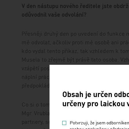
V den nástupu nového ředitele jste obdrže
odůvodnil vaše odvolání?
Přesněji druhý den po uvedení do funkce mi
mě odvolat, ačkoliv proti mé osobě ani pr
kdo vydal tento příkaz, tak vzhledem k to
Musela to zřejmě být právě tato osoba. Vz
vzápětí postihlo i další kolegy na úrovni v
náplní práce je vysoce odborná činnost, kt
předpokládat, že na uplatnění tohoto post
Obsah je určen odb
určeny pro laickou 
Co si o tom myslet? Lze k tomu dodat, že
Mgr. Vrubla se SÚKL snažil o zlepšení a zt
partnery, se kterými SÚKL jednal, přijímán
Potvrzuji, že jsem odborníkem
osobou oprávněnou předepisov