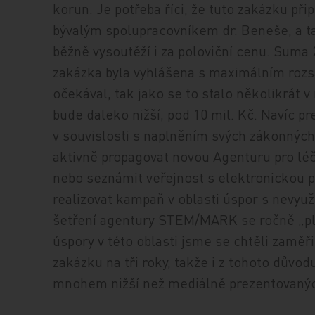
korun. Je potřeba říci, že tuto zakázku při
bývalým spolupracovníkem dr. Beneše, a t
běžně vysoutěží i za poloviční cenu. Suma 
zakázka byla vyhlášena s maximálním rozs
očekával, tak jako se to stalo několikrát 
bude daleko nižší, pod 10 mil. Kč. Navíc 
v souvislosti s naplněním svých zákonných
aktivně propagovat novou Agenturu pro léč
nebo seznámit veřejnost s elektronickou 
realizovat kampaň v oblasti úspor s nevyuž
šetření agentury STEM/MARK se ročně „plýt
úspory v této oblasti jsme se chtěli zaměři
zakázku na tři roky, takže i z tohoto důvodu
mnohem nižší než mediálně prezentovanýc