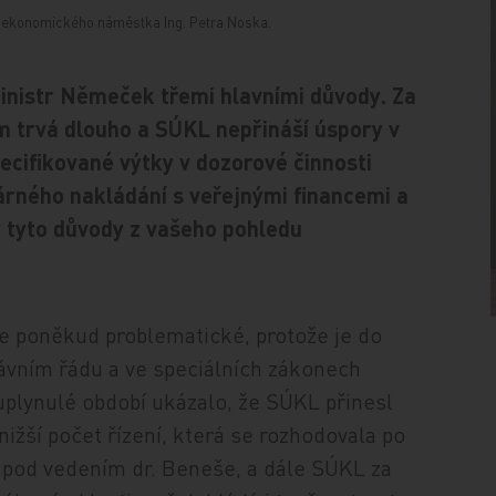
o ekonomického náměstka Ing. Petra Noska.
inistr Němeček třemi hlavními důvody. Za
m trvá dlouho a SÚKL nepřináší úspory v
ecifikované výtky v dozorové činnosti
árného nakládání s veřejnými financemi a
y tyto důvody z vašeho pohledu
je poněkud problematické, protože je do
ávním řádu a ve speciálních zákonech
 uplynulé období ukázalo, že SÚKL přinesl
žší počet řízení, která se rozhodovala po
L pod vedením dr. Beneše, a dále SÚKL za