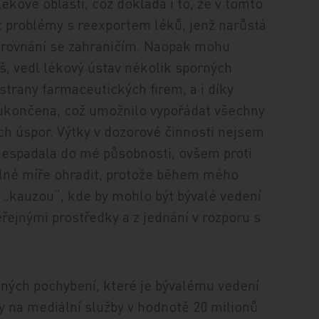
ékové oblasti, což dokládá i to, že v tomto
t problémy s reexportem léků, jenž narůstá
porovnání se zahraničím. Naopak mohu
eš, vedl lékový ústav několik sporných
 strany farmaceutických firem, a i díky
ě ukončena, což umožnilo vypořádat všechny
 úspor. Výtky v dozorové činnosti nejsem
nespadala do mé působnosti, ovšem proti
lné míře ohradit, protože během mého
„kauzou“, kde by mohlo být bývalé vedení
ejnými prostředky a z jednání v rozporu s
ajných pochybení, které je bývalému vedení
y na mediální služby v hodnotě 20 milionů