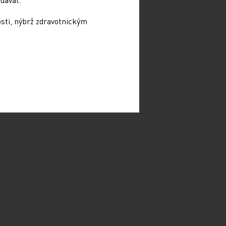
osti, nýbrž zdravotnickým