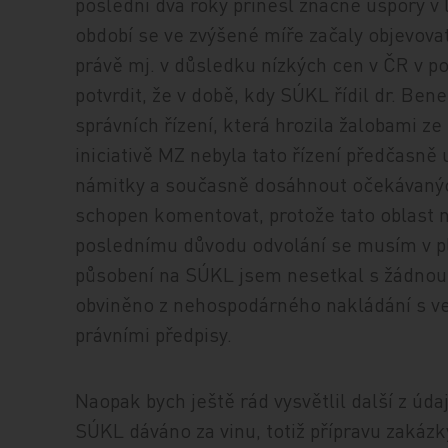
poslední dva roky přinesl značné úspory v l
období se ve zvýšené míře začaly objevova
právě mj. v důsledku nízkých cen v ČR v 
potvrdit, že v době, kdy SÚKL řídil dr. Ben
správních řízení, která hrozila žalobami ze
iniciativě MZ nebyla tato řízení předčasn
námitky a současně dosáhnout očekávaných
schopen komentovat, protože tato oblast 
poslednímu důvodu odvolání se musím v p
působení na SÚKL jsem nesetkal s žádnou 
obviněno z nehospodárného nakládání s veř
právními předpisy.
Naopak bych ještě rád vysvětlil další z úd
SÚKL dáváno za vinu, totiž přípravu zakázk