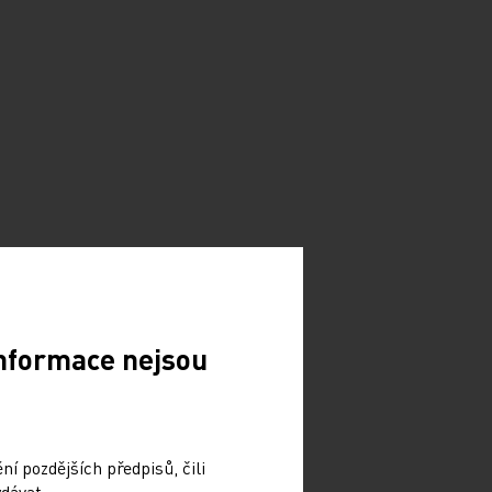
Informace nejsou
í pozdějších předpisů, čili
dávat.