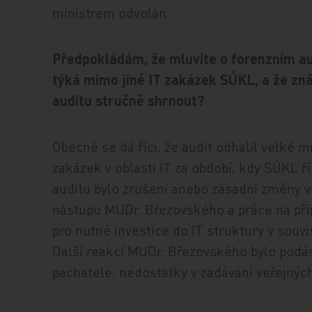
ministrem odvolán.
Předpokládám, že mluvíte o forenzním au
týká mimo jiné IT zakázek SÚKL, a že zná
auditu stručně shrnout?
Obecně se dá říci, že audit odhalil velké 
zakázek v oblasti IT za období, kdy SÚKL ř
auditu bylo zrušení anebo zásadní změny v
nástupu MUDr. Březovského a práce na př
pro nutné investice do IT struktury v souvi
Další reakcí MUDr. Březovského bylo pod
pachatele, nedostatky v zadávání veřejnýc