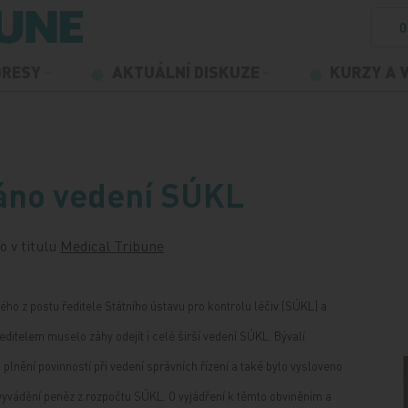
O
GRESY
AKTUÁLNÍ DISKUZE
KURZY A 
láno vedení SÚKL
o v titulu
Medical Tribune
ho z postu ředitele Státního ústavu pro kontrolu léčiv (SÚKL) a
itelem muselo záhy odejít i celé širší vedení SÚKL. Bývalí
plnění povinností při vedení správních řízení a také bylo vysloveno
yvádění peněz z rozpočtu SÚKL. O vyjádření k těmto obviněním a