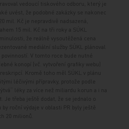
pravoval vedoucí tiskového odboru, který je
aké uvést, že podobné zakázky se nakonec
20 mil. Kč je nepravdivě nadsazená,
ahem 15 mil. Kč na tři roky a SÚKL
v minulosti, že reálně vysoutěžená cena
prezentované mediální služby SÚKL plánoval
 povinností. V tomto roce bude nutné
ebné konopí (vč. vytvoření grafiky webu)
preskripcí. Kromě toho měl SÚKL v plánu
itými léčivými přípravky, protože podle
vá“ léky za více než miliardu korun a i na
t. Je třeba ještě dodat, že se jednalo o
 by roční výdaje v oblasti PR byly ještě
h 20 milionů.