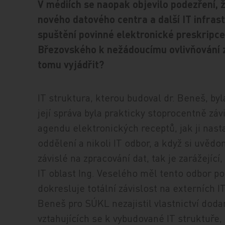
V médiích se naopak objevilo podezření, 
nového datového centra a další IT infrast
spuštění povinné elektronické preskripce
Březovského k nežádoucímu ovlivňování 
tomu vyjádřit?
IT struktura, kterou budoval dr. Beneš, by
její správa byla prakticky stoprocentně záv
agendu elektronických receptů, jak ji nasta
oddělení a nikoli IT odbor, a když si uvě
závislé na zpracování dat, tak je zarážejí
IT oblast Ing. Veselého měl tento odbor p
dokresluje totální závislost na externích IT
Beneš pro SÚKL nezajistil vlastnictví dod
vztahujících se k vybudované IT struktuře,