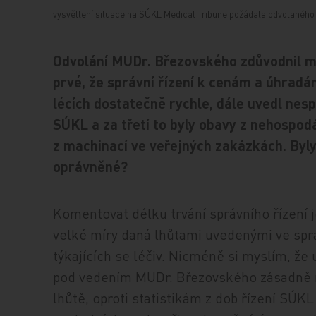
vysvětlení situace na SÚKL Medical Tribune požádala odvolanéh
Odvolání MUDr. Březovského zdůvodnil m
prvé, že správní řízení k cenám a úhradá
lécích dostatečně rychle, dále uvedl nesp
SÚKL a za třetí to byly obavy z nehospod
z machinací ve veřejných zakázkách. Byl
oprávněné?
Komentovat délku trvání správního řízení 
velké míry daná lhůtami uvedenými ve spr
týkajících se léčiv. Nicméně si myslím, že
pod vedením MUDr. Březovského zásadně ni
lhůtě, oproti statistikám z dob řízení SÚK