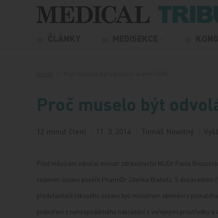
Přeskočit na obsah
ČLÁNKY
MEDISEKCE
KON
Domů
Proč muselo být odvoláno vedení SÚKL
Proč muselo být odvo
12 minut čtení
11. 3. 2014
Tomáš Novotný
Vyšl
Před měsícem odvolal ministr zdravotnictví MUDr. Pavla Březovské
vedením ústavu pověřil PharmDr. Zdeňka Blahutu. S dosavadním řed
představitelé lékového ústavu byli ministrem obviněni z pomalého 
podezření z nehospodárného nakládání s veřejnými prostředky a v