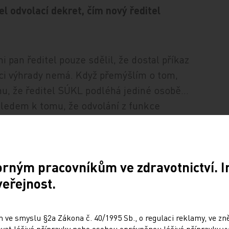
l odvolací dekret, čím nový ředitel
 pan ředitel pouze sdělil, že dostal příkaz
áci výhrady nemá. Když přemýšlím o tom,
mu, že ředitel SÚKL podléhá jediné osobě…
hledem k tomu, že odvolání z funkce
edoucích pracovníků sekcí a úseků, jejichž
erá nemá politické pozadí, dá se
upu panoval vyšší zájem.
orným pracovníkům ve zdravotnictví. 
veřejnost.
 za působení náměstka pro odborné činnosti
ransparentnění své činnosti, což bylo
o velmi pozitivně. Mohu se jen domnívat, že
 ve smyslu §2a Zákona č. 40/1995 Sb., o regulaci reklamy, ve zněn
at léčivé přípravky nebo osobou oprávněnou léčivé přípravky vy