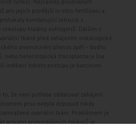
ních funkcí. Nejčastěji používaným
ro jejich pozdější in vitro fertilizaci a
protokoly kombinující letrozol s
 vzestupu hladiny estrogenů. Dalším z
variální tkáně před zahájením onkologické
ogického onemocnění přenos zpět – buďto
), nebo heterotopická transplantace (na
jší indikací tohoto postupu je karcinom
 to, že není potřeba oddalovat zahájení
rcinomem prsu nebyla doposud nikdy
zamražené ovariální tkáni. Problémem je
t procent primordiálních folikulů je
vaskularizaci transplantované tkáně),