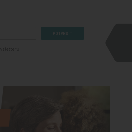
POTVRDIT
wsletteru