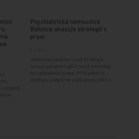
ntní
Psychiatrická nemocnice
ru
Bohnice ukazuje strategii v
 má
praxi
 na
5. 8. 2026
Jednotlivá opatření nové Strategie
rozvoje paliativní péče se již promítají
do každodenní praxe. Příkladem je
ích
Oddělení podpůrné a paliativní péče v…
vní,
i, výrazně
ublice…