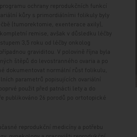
 programu ochrany reprodukčních funkcí
riální kůry s primordiálními folikuly byly
čbě (tumorektomie, exenterace axily),
 kompletní remise, avšak v důsledku léčby
dstupem 3,5 roku od léčby onkolog
případnou graviditou. V polovině října byla
ných štěpů do levostranného ovaria a po
né dokumentovat normální růst folikulu,
ních parametrů popisujících ovariální
oprvé použit před patnácti lety a do
ře publikováno 26 porodů po ortotopické
časné reprodukční medicíny a potřebu
y, gynekology a pracovišti reprodukční