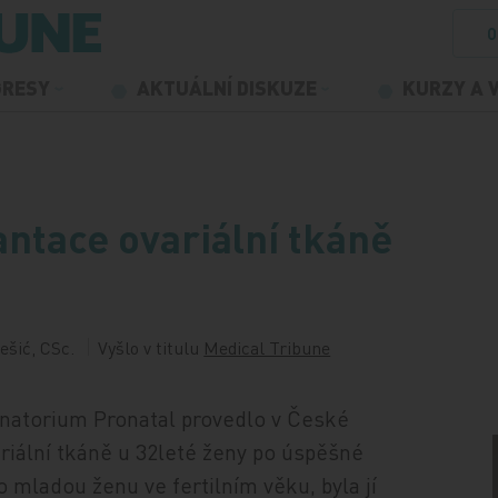
O
GRESY
AKTUÁLNÍ DISKUZE
KURZY A 
ntace ovariální tkáně
šić, CSc.
Vyšlo v titulu
Medical Tribune
natorium Pronatal provedlo v České
riální tkáně u 32leté ženy po úspěšné
 mladou ženu ve fertilním věku, byla jí