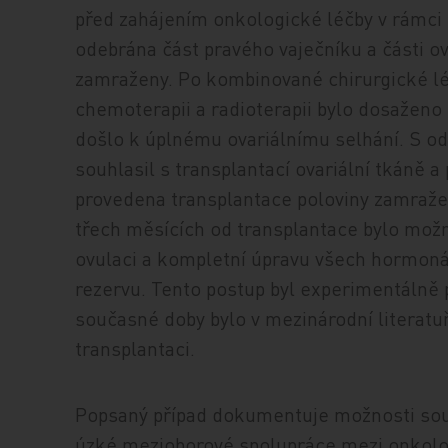
před zahájením onkologické léčby v rámci
odebrána část pravého vaječníku a části ova
zamraženy. Po kombinované chirurgické lé
chemoterapii a radioterapii bylo dosaženo
došlo k úplnému ovariálnímu selhání. S o
souhlasil s transplantací ovariální tkáně a 
provedena transplantace poloviny zamraže
třech měsících od transplantace bylo mož
ovulaci a kompletní úpravu všech hormonál
rezervu. Tento postup byl experimentálně p
současné doby bylo v mezinárodní literatu
transplantaci.
Popsaný případ dokumentuje možnosti sou
úzké mezioborové spolupráce mezi onkolog