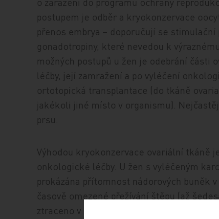
o zařazení do programu ochrany reprodukč
postupem je odběr a kryokonzervace oocytů p
přenos embrya – doporučují se stimulační 
gonadotropiny, které nevedou k výraznému
možných postupů u žen je odebrání části o
léčby, její zamražení a po vyléčení onkol
ortotopická transplantace (do tkáně ovaria
jakékoli jiné místo v organismu). Nejčastě
prsu.
Výhodou kryokonzervace ovariální tkáně je
onkologické léčby. U žen s vyléčeným ka
prokázána přítomnost nádorových buněk v 
časově omezené přežívání štěpu (až šedesá
ztraceno v ischemické fázi, než dojde k re