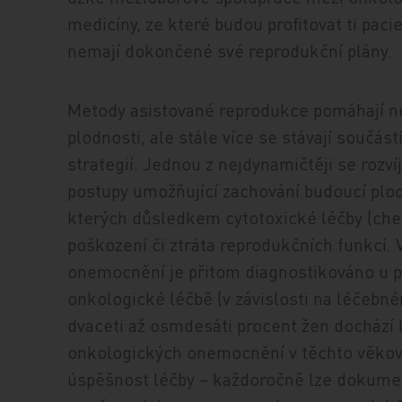
medicíny, ze které budou profitovat ti paci
nemají dokončené své reprodukční plány.
Metody asistované reprodukce pomáhají n
plodnosti, ale stále více se stávají součá
strategií. Jednou z nejdynamičtěji se rozví
postupy umožňující zachování budoucí plo
kterých důsledkem cytotoxické léčby (chem
poškození či ztráta reprodukčních funkcí.
onemocnění je přitom diagnostikováno u pa
onkologické léčbě (v závislosti na léčebn
dvaceti až osmdesáti procent žen dochází
onkologických onemocnění v těchto věkový
úspěšnost léčby – každoročně lze dokument