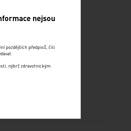
Informace nejsou
í pozdějších předpisů, čili
dávat.
osti, nýbrž zdravotnickým