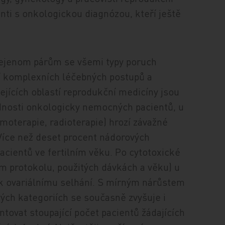
enti s onkologickou diagnózou, kteří ještě
ejenom párům se všemi typy poruch
stí komplexních léčebných postupů a
jejících oblastí reprodukční medicíny jsou
dnosti onkologicky nemocných pacientů, u
oterapie, radioterapie) hrozí závažné
 Více než deset procent nádorových
cientů ve fertilním věku. Po cytotoxické
ém protokolu, použitých dávkách a věku) u
 k ovariálnímu selhání. S mírným nárůstem
ch kategoriích se současně zvyšuje i
ovat stoupající počet pacientů žádajících