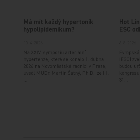
Má mít každý hypertonik
Hot Lin
hypolipidemikum?
ESC od
10. 4. 2026
6. 8. 2026
Na XXIV. sympoziu arteriální
Evropská 
hypertenze, které se konalo 1. dubna
(ESC) zveř
2026 na Novoměstské radnici v Praze,
budou urč
uvedl MUDr. Martin Šatný, Ph.D., ze III.
kongresu,
…
31…