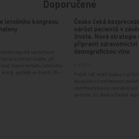
Doporučené
e letošního kongresu
Česko čeká bezprecede
haleny
nárůst pacientů v závě
života. Nová strategie
připravit zdravotnictví
demografickou vlnu
kardiologická společnost
ejnila klinické studie, jež
5. 8. 2026
ovat hlavní témata letošního
 který pořádá ve dnech 28.–
Počet lidí, kteří budou v příšt
desetiletích potřebovat paliati
ošetřovatelskou i sociální péč
poroste. Už dnes v České rep