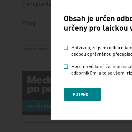
transplantaci je proto nutné v řadě případ
Obsah je určen odb
Zdroj:
určeny pro laickou 
Potvrzuji, že jsem odborníkem
IMPORT: TITULY
osobou oprávněnou předepisov
Beru na vědomí, že informace
odborníkům, a to se všemi riz
POTVRDIT