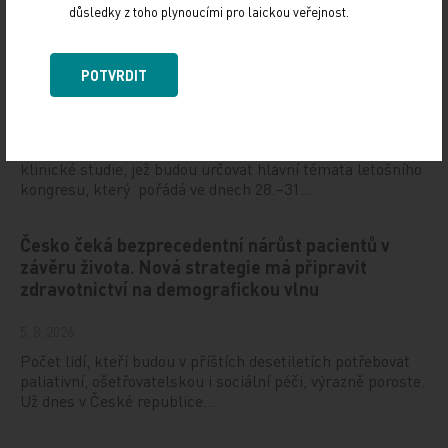
1. dubna 2026 na Novoměstské radnici v Praze, uvedl
důsledky z toho plynoucími pro laickou veřejnost.
MUDr. Martin Šatný, Ph.D., ze III.…
Hot Line letošního kongresu ESC odhaleny
POTVRDIT
6. 8. 2026
Evropská kardiologická společnost (ESC) zveřejnila
klinické studie, jež budou určovat hlavní témata letošního
kongresu, který pořádá ve dnech 28.–31…
Česko čeká bezprecedentní nárůst pacientů v
závěru života. Nová strategie má připravit
zdravotnictví na demografickou vlnu
5. 8. 2026
Počet lidí, kteří budou v příštích desetiletích potřebovat
paliativní, ošetřovatelskou i sociální péči, výrazně poroste.
Už dnes v České republice…