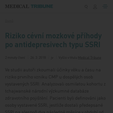
Přeskočit na obsah
Domů
Riziko cévní mozkové příhody
po antidepresivech typu SSRI
2 minuty čtení
26. 3. 2018
jv
Vyšlo v titulu
Medical Tribune
Ve studii autoři zkoumali účinky věku a času na
riziko prvního vzniku CMP u dospělých osob
vystavených SSRI. Analyzovali osmiletou kohortu z
tchajwanské národní výzkumné databáze
zdravotního pojištění. Pacienti byli definováni jako
osoby vystavené SSRI, jestliže dostali předepsané
SSRI na alespoň dva následné měsíce v období od