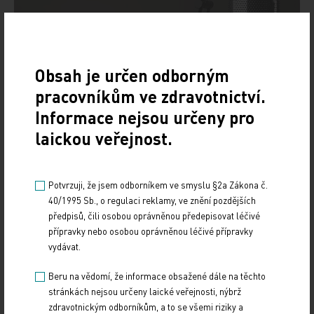
Obsah je určen odborným
pracovníkům ve zdravotnictví.
Informace nejsou určeny pro
laickou veřejnost.
Potvrzuji, že jsem odborníkem ve smyslu §2a Zákona č.
40/1995 Sb., o regulaci reklamy, ve znění pozdějších
Doporučené
předpisů, čili osobou oprávněnou předepisovat léčivé
přípravky nebo osobou oprávněnou léčivé přípravky
vydávat.
Má mít každý hypertonik hypolipidemikum?
Beru na vědomí, že informace obsažené dále na těchto
10. 4. 2026
stránkách nejsou určeny laické veřejnosti, nýbrž
Na XXIV. sympoziu arteriální hypertenze, které se konalo
zdravotnickým odborníkům, a to se všemi riziky a