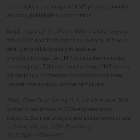
ischemické a hemoragické CMP přinesla podobné
výsledky, pokud jde o poměr rizika.
Autoři uzavírají, že užívání SSRI nezávisle zvyšuje
riziko CMP napříč věkovými skupinami. Riziko je
větší u mladších dospělých osob a je
pravděpodobnější, že CMP bude ischemická než
hemoragická. Základní mechanismy CMP mohou
být spojeny s mozkovým mikrokrvácením nebo
nadměrnou opravou funkce hemostázy.
Zdroj: Chan Ch‑H, Huang H‑H, Lin Ch‑H et al. Risk
of first onset stroke in SSRI‑exposed adult
subjects: Survival analysis and examination of age
and time effects. J Clin Psychiatry.
2017;78(8):e1006–e1012.