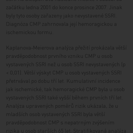
začátku ledna 2001 do konce prosince 2007. Jinak
byly tyto osoby zařazeny jako nevystavené SSRI.
Diagnóza CMP zahrnovala její hemoragickou a
ischemickou formu.
Kaplanova‑Meierova analýza přežití prokázala větší
pravděpodobnost prvního vzniku CMP u osob
vystavených SSRI než u osob SSRI nevystavených (p
< 0,01). Větší výskyt CMP u osob vystavených SSRI
přetrvával po dobu tří let. Kumulativní incidence
jak ischemické, tak hemoragické CMP byla u osob
vystavených SSRI také vyšší během prvních tří let.
Analýza upravených poměrů rizik ukázala, že u
mladších osob vystavených SSRI byla větší
pravděpodobnost CMP s nepatrným zvýšením
rizika u osob starších 65 let. Stratifikovaná analýza