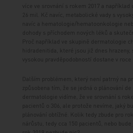
více ve srovnání s rokem 2017 a například 
26 mil. Kč navíc, metabolické vady s vysok
navíc a hematologie/hematoonkologie nebo
dohody s příchodem nových léků a skutečn
Proč například ve skupině dermatologie ch
hidradenitida, které jsou již dnes hrazeny,
vysokou pravděpodobností dostane v roce 
Dalším problémem, který není patrný na prvn
způsobena tím, že se jedná o plánování de 
dermatologie vidíme, že ve srovnání s rok
pacientů o 306, ale protože nevíme, jaký bu
plánování obtížné. Kolik tedy zbude pro r
nárůstu, tedy cca 150 pacientů, nebo bude 
rok 2019 nezbude nic?