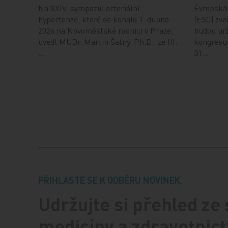
Na XXIV. sympoziu arteriální
Evropská 
hypertenze, které se konalo 1. dubna
(ESC) zveř
2026 na Novoměstské radnici v Praze,
budou urč
uvedl MUDr. Martin Šatný, Ph.D., ze III.
kongresu,
…
31…
PŘIHLASTE SE K ODBĚRU NOVINEK.
Udržujte si přehled ze
medicíny a zdravotnict