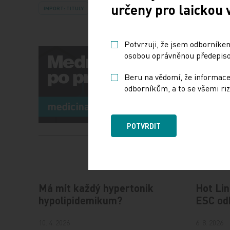
určeny pro laickou 
IMPORT: TITULY
Potvrzuji, že jsem odborníkem
osobou oprávněnou předepisov
Beru na vědomí, že informace
odborníkům, a to se všemi riz
POTVRDIT
Má mít každý hypertonik
Hot Lin
hypolipidemikum?
ESC od
10. 4. 2026
6. 8. 2026