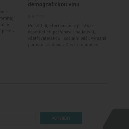
demografickou vlnu
egie
5. 8. 2026
romítají
em je
Počet lidí, kteří budou v příštích
í péče v…
desetiletích potřebovat paliativní,
ošetřovatelskou i sociální péči, výrazně
poroste. Už dnes v České republice…
POTVRDIT