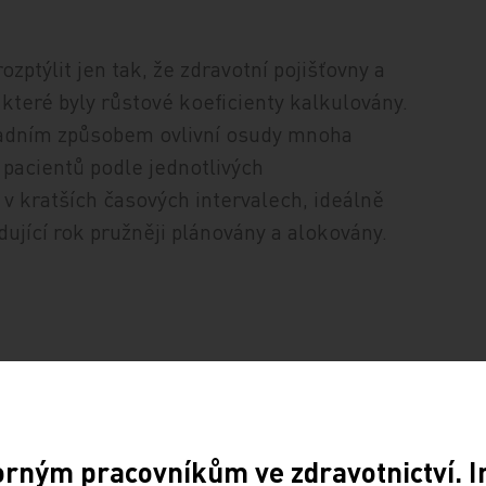
zptýlit jen tak, že zdravotní pojišťovny a
které byly růstové koeficienty kalkulovány.
ásadním způsobem ovlivní osudy mnoha
 pacientů podle jednotlivých
v kratších časových intervalech, ideálně
dující rok pružněji plánovány a alokovány.
orným pracovníkům ve zdravotnictví. 