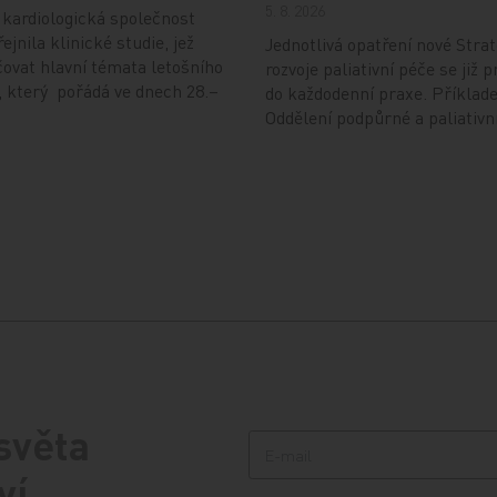
5. 8. 2026
kardiologická společnost
ejnila klinické studie, jež
Jednotlivá opatření nové Strat
ovat hlavní témata letošního
rozvoje paliativní péče se již p
 který pořádá ve dnech 28.–
do každodenní praxe. Příklad
Oddělení podpůrné a paliativn
 světa
ví.