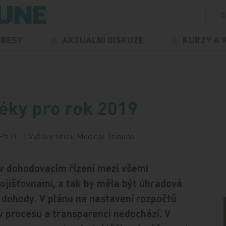
O
GRESY
AKTUÁLNÍ DISKUZE
KURZY A 
léky pro rok 2019
Ph.D.
Vyšlo v titulu
Medical Tribune
 v dohodovacím řízení mezi všemi
ojišťovnami, a tak by měla být úhradová
 dohody. V plánu na nastavení rozpočtů
 procesu a transparenci nedochází. V