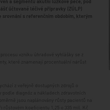
oven a segmentu akutní lůžkové péče, pod
ášť účtované léčivé přípravky (ZÚLP)
ve srovnání s referenčním obdobím, kterým
 procesu vzniku úhradové vyhlášky se z
ty, které znamenají procentuální nárůst
ychází z veřejně dostupných zdrojů o
y podle diagnóz a nákladech zdravotních
vnoměrně jsou naplánovány růsty pacientů na
i růstovém koeficientu 1,25 o 335 mil. Kč