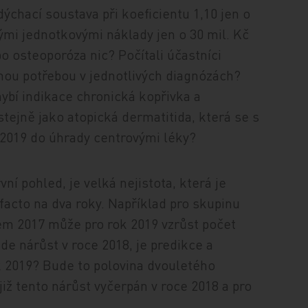
dýchací soustava při koeficientu 1,10 jen o
ými jednotkovými náklady jen o 30 mil. Kč
 osteoporóza nic? Počítali účastníci
ou potřebou v jednotlivých diagnózách?
ybí indikace chronická kopřivka a
 stejně jako atopická dermatitida, která se s
2019 do úhrady centrovými léky?
í pohled, je velká nejistota, která je
facto na dva roky. Například pro skupinu
em 2017 může pro rok 2019 vzrůst počet
de nárůst v roce 2018, je predikce a
ok 2019? Bude to polovina dvouletého
již tento nárůst vyčerpán v roce 2018 a pro