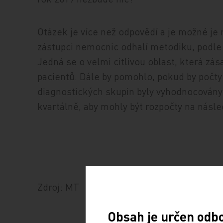
Otázek je více než odpovědí a je možné je ro
zástupci nemocnic odhalí metodiku, podle 
Jedná se o velmi citlivou oblast, která z
pacientů. Dále by pomohlo, pokud by počty
diagnostických skupin byly vyhodnocovány 
kvartálně, aby mohly být rozpočty na násle
Zdroj: MT
Obsah je určen odb