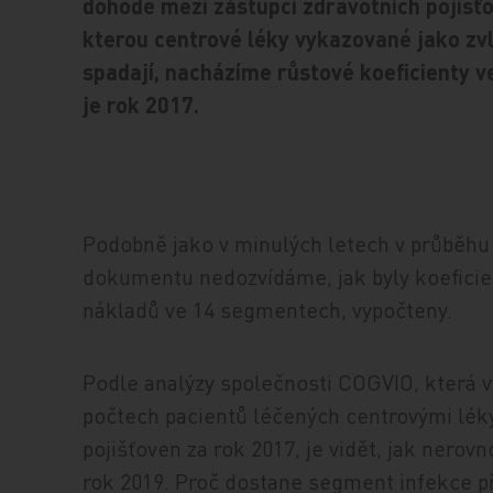
dohodě mezi zástupci zdravotních pojišť
kterou centrové léky vykazované jako zvl
spadají, nacházíme růstové koeficienty 
je rok 2017.
Podobně jako v minulých letech v průběhu
dokumentu nedozvídáme, jak byly koeficien
nákladů ve 14 segmentech, vypočteny.
Podle analýzy společnosti COGVIO, která v
počtech pacientů léčených centrovými lék
pojišťoven za rok 2017, je vidět, jak nero
rok 2019. Proč dostane segment infekce př