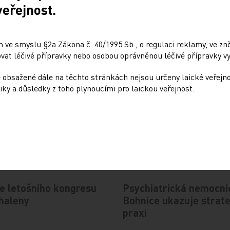
Sdílejte článek
veřejnost.
 ve smyslu §2a Zákona č. 40/1995 Sb., o regulaci reklamy, ve zněn
at léčivé přípravky nebo osobou oprávněnou léčivé přípravky vy
 obsažené dále na těchto stránkách nejsou určeny laické veřejn
iky a důsledky z toho plynoucími pro laickou veřejnost.
Doporučené
e letošního kongresu
Psychiatrická nemocni
haleny
Bohnice ukazuje strate
praxi