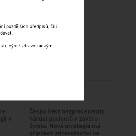
í pozdějších předpisů, čili
dávat.
osti, nýbrž zdravotnickým
ce
Česko čeká bezprecedentní
gii v
nárůst pacientů v závěru
života. Nová strategie má
připravit zdravotnictví na