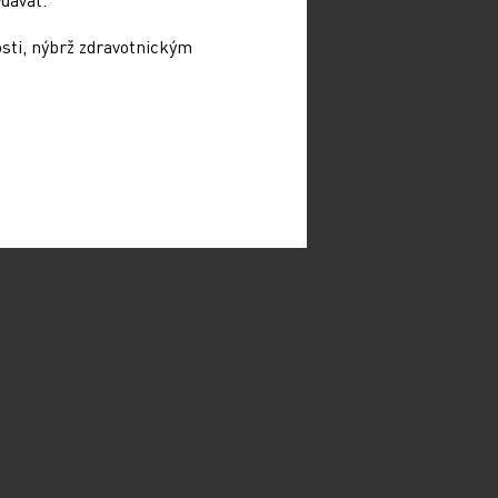
osti, nýbrž zdravotnickým