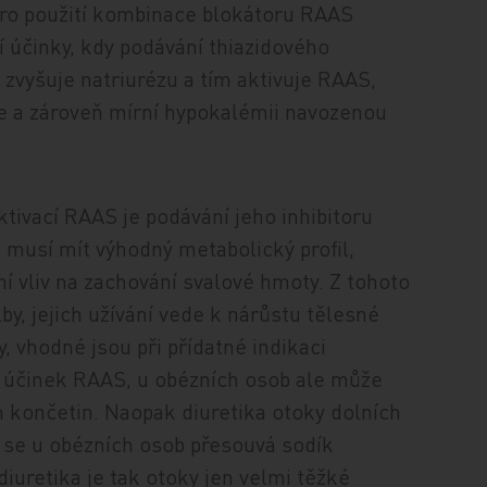
pro použití kombinace blokátoru RAAS
 účinky, kdy podávání thiazidového
e zvyšuje natriurézu a tím aktivuje RAAS,
je a zároveň mírní hypokalémii navozenou
tivací RAAS je podávání jeho inhibitoru
 musí mít výhodný metabolický profil,
ní vliv na zachování svalové hmoty. Z tohoto
by, jejich užívání vede k nárůstu tělesné
, vhodné jsou při přídatné indikaci
í účinek RAAS, u obézních osob ale může
h končetin. Naopak diuretika otoky dolních
že se u obézních osob přesouvá sodík
diuretika je tak otoky jen velmi těžké