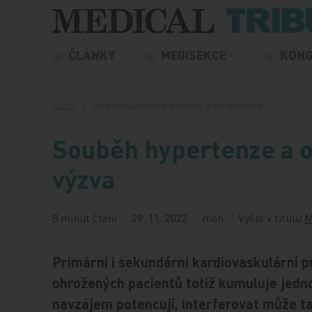
Přeskočit na obsah
ČLÁNKY
MEDISEKCE
KON
Domů
Souběh hypertenze a obezity je terapeutická…
Souběh hypertenze a o
výzva
8 minut čtení
29. 11. 2022
mon
Vyšlo v titulu
M
Primární i sekundární kardiovaskulární 
ohrožených pacientů totiž kumuluje jedno
navzájem potencují, interferovat může ta