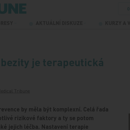
O
GRESY
AKTUÁLNÍ DISKUZE
KURZY A 
bezity je terapeutická
edical Tribune
prevence by měla být komplexní. Celá řada
tlivé rizikové faktory a ty se potom
ké jejich léčba. Nastavení terapie