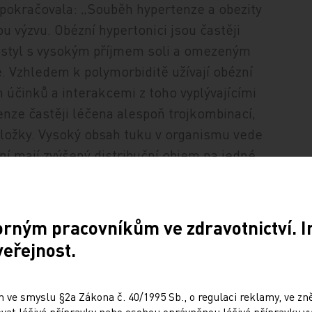
 pokračovala: „Souběh hypertenze a obezity
u výzvu. Obézní hypertonici jsou častěji
tní styl s vysokým příjmem soli a omezeným
. Vzhledem k polymorbiditě užívají obézní
 účinků a interakcemi z toho vyplývajícími
tenze častěji léčena alespoň trojkombinací,
ložky. Vysoký obsah tuku v organismu vede
í mají zvýšený distribuční objem na jedné
uficienci na straně druhé. Vlastní tuková
 může účinek léků ovlivňovat. Náročné
 tlaku, kdy nemusí být k dispozici
orným pracovníkům ve zdravotnictví. 
žeta pak krevní tlak nadhodnocuje.
veřejnost.
ápěstní měření.“
 ve smyslu §2a Zákona č. 40/1995 Sb., o regulaci reklamy, ve zněn
at léčivé přípravky nebo osobou oprávněnou léčivé přípravky vy