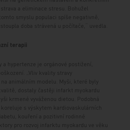
á strava a eliminace stresu. Bohužel
tomto smyslu populaci spíše negativně,
stoupla doba strávená u počítače,“ uvedla.
zní terapii
a hypertenze je orgánové postižení,
škození. „Vliv kvality stravy
é na animálním modelu. Myši, které byly
alitě, dostaly častěji infarkt myokardu
 myši krmené vyváženou dietou. Podobná
MI koreluje s výskytem kardiovaskulárních
iabetu, kouření a pozitivní rodinné
tory pro rozvoj infarktu myokardu ve věku