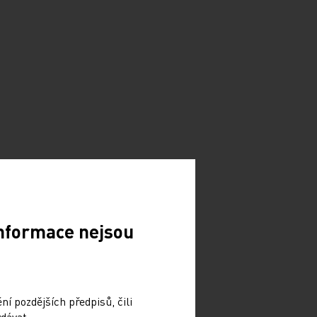
Informace nejsou
í pozdějších předpisů, čili
dávat.