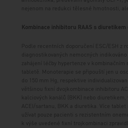
nejenom na redukci tělesné hmotnosti, ale
Kombinace inhibitoru RAAS s diuretikem 
Podle recentních doporučení ESC/ESH z ro
diagnostikovaných nemocných indikováno v 
zahájení léčby hypertenze v kombinačním 
tabletě. Monoterapie se připouští jen u o
do 150 mm Hg, respektive individualizova
většinou fixní dvojkombinace inhibitoru A
kalciových kanálů (BKK) nebo diuretikem,
ACEI/sartanu, BKK a diuretika. Více tablet
užívat pouze pacienti s rezistentním onem
k výše uvedené fixní trojkombinaci zpravid