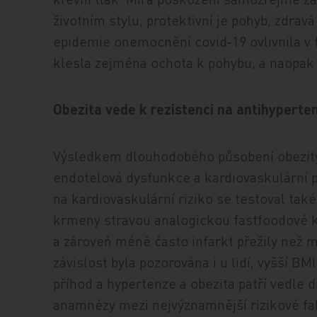
životním stylu, protektivní je pohyb, zdrav
epidemie onemocnění covid‑19 ovlivnila v 
klesla zejména ochota k pohybu, a naopak 
Obezita vede k rezistenci na antihyperten
Výsledkem dlouhodobého působení obezity 
endotelová dysfunkce a kardiovaskulární po
na kardiovaskulární riziko se testoval tak
krmeny stravou analogickou fastfoodové kv
a zároveň méně často infarkt přežily než
závislost byla pozorována i u lidí, vyšší B
příhod a hypertenze a obezita patří vedle d
anamnézy mezi nejvýznamnější rizikové fak