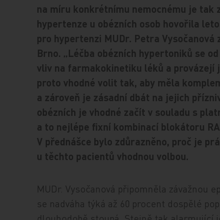
na míru konkrétnímu nemocnému je tak z
hypertenze u obézních osob hovořila let
pro hypertenzi MUDr. Petra Vysočanová z
Brno. „Léčba obézních hypertoniků se od 
vliv na farmakokinetiku léků a provázejí 
proto vhodné volit tak, aby měla komplem
a zároveň je zásadní dbát na jejich přízni
obézních je vhodné začít v souladu s pla
a to nejlépe fixní kombinací blokátoru RA
V přednášce bylo zdůrazněno, proč je pr
u těchto pacientů vhodnou volbou.
MUDr. Vysočanová připomněla závažnou epi
se nadváha týká až 60 procent dospělé po
dlouhodobě stoupá. Stejně tak alarmující 