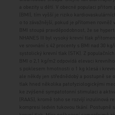
a obezity u dětí. V obecné populaci přitom 
(BMI), tím vyšší je riziko kardiovaskulárních
o to závažnější, pokud je přítomen rovněž 
BMI stoupá pravděpodobnost, že se hyperte
NHANES III byl vysoký krevní tlak přítome
ve srovnání s 42 procenty s BMI nad 30 kg
systolický krevní tlak (STK). Z populační
BMI o 2,1 kg/m
2
odpovídá elevaci krevního
s poklesem hmotnosti o 1 kg klesá i krevní
ale někdy jen střednědobý a postupně se o
tlak hned několika patofyziologickými mec
ke zvýšené sympatotonní stimulaci a aktiv
(RAAS), kromě toho se rozvíjí inzulinová 
kompresi ledvin tukovou tkání. Postupně se
krevní tlak. Míra poškození samozřejmě z