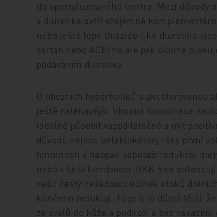
do specializovaného centra. Mezi důvody 
a diuretika patří vzájemně komplementární
nebo ještě lépe thiazide‑like diuretika sic
sartan nebo ACEI ho ale pak účinně bloku
podáváním diuretika.
U obézních hypertoniků s akcelerovanou ak
ještě naléhavější. Vhodná kombinace navíc
ideálně působit vazodilatačně a mít pozitiv
důvodu nejsou betablokátory léky první vol
hmotnosti a naopak sabotáži redukční diety
nebo v širší kombinaci. BKK sice potencuj
vadit častý nežádoucí účinek otoků dolníc
končetin redukují. To je o to důležitější, 
ze svalů do kůže a podkoží a bez nasazení 