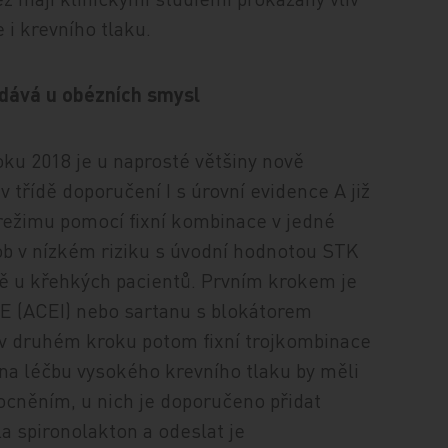
 i krevního tlaku.
dává u obézních smysl
ku 2018 je u naprosté většiny nově
třídě doporučení I s úrovní evidence A již
režimu pomocí fixní kombinace v jedné
sob v nízkém riziku s úvodní hodnotou STK
ně u křehkých pacientů. Prvním krokem je
CE (ACEI) nebo sartanu s blokátorem
 v druhém kroku potom fixní trojkombinace
 na léčbu vysokého krevního tlaku by měli
ocněním, u nich je doporučeno přidat
la spironolakton a odeslat je