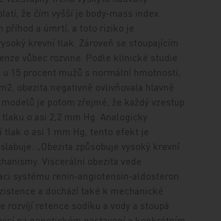
platí, že čím vyšší je body‑mass index
 příhod a úmrtí, a toto riziko je
vysoký krevní tlak. Zároveň se stoupajícím
nze vůbec rozvine. Podle klinické studie
n u 15 procent mužů s normální hmotností,
/m
2
, obezita negativně ovlivňovala hlavně
ch modelů je potom zřejmé, že každý vzestup
 tlaku o asi 2,2 mm Hg. Analogicky
 tlak o asi 1 mm Hg, tento efekt je
slabuje. „Obezita způsobuje vysoký krevní
hanismy. Viscerální obezita vede
aci systému renin‑angiotensin‑aldosteron
rezistence a dochází také k mechanické
 rozvíjí retence sodíku a vody a stoupá
ávisí na genetickém nastavení a konkrétním