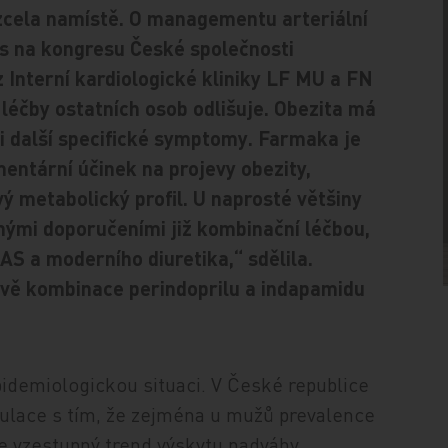
cela namístě. O managementu arteriální
os na kongresu České společnosti
 Interní kardiologické kliniky LF MU a FN
léčby ostatních osob odlišuje. Obezita má
ji další specifické symptomy. Farmaka je
entární účinek na projevy obezity,
vý metabolický profil. U naprosté většiny
tnými doporučeními již kombinační léčbou,
AS a moderního diuretika,“ sdělila.
ávě kombinace perindoprilu a indapamidu
demiologickou situaci. V České republice
pulace s tím, že zejména u mužů prevalence
je vzestupný trend výskytu nadváhy