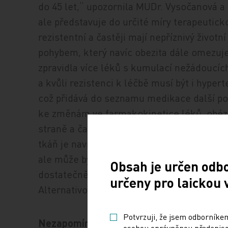
do 45 let,“ upozornila MUDr. Vysočanová a
ale představuje do určité míry terapeuticko
rezistentní a častěji mají nepříznivý živo
pohybem, který navíc obezita dále omezuje
zpravidla více léků s kumulací nežádoucích
a kvůli rezistenci k léčbě musí být i hyper
což přidává do seznamu medikace další po
ke změnám ve farmakokinetice léků, obézn
straně a častější hepatopatie a renální ins
tkáň je navíc metabolicky aktivní a rovněž
ale může být už jen prosté měření krevního
Obsah je určen odb
dostatečně velká manžeta, příliš malá man
určeny pro laickou 
Alternativou je měření na předloktí nebo z
Potvrzuji, že jsem odborníkem
Nezapomínejme na spánek
osobou oprávněnou předepisov