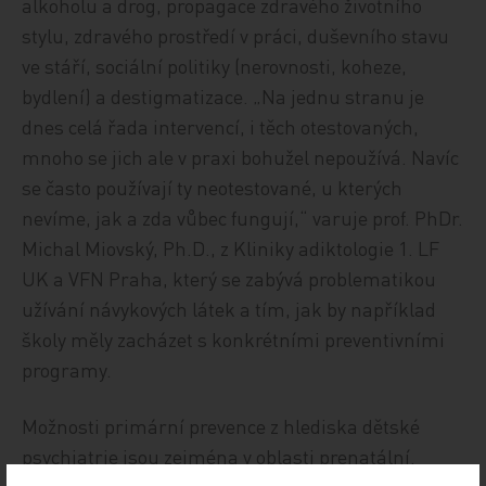
alkoholu a drog, propagace zdravého životního
stylu, zdravého prostředí v práci, duševního stavu
ve stáří, sociální politiky (nerovnosti, koheze,
bydlení) a destigmatizace. „Na jednu stranu je
dnes celá řada intervencí, i těch otestovaných,
mnoho se jich ale v praxi bohužel nepoužívá. Navíc
se často používají ty neotestované, u kterých
nevíme, jak a zda vůbec fungují,“ varuje prof. PhDr.
Michal Miovský, Ph.D., z Kliniky adiktologie 1. LF
UK a VFN Praha, který se zabývá problematikou
užívání návykových látek a tím, jak by například
školy měly zacházet s konkrétními preventivními
programy.
Možnosti primární prevence z hlediska dětské
psychiatrie jsou zejména v oblasti prenatální.