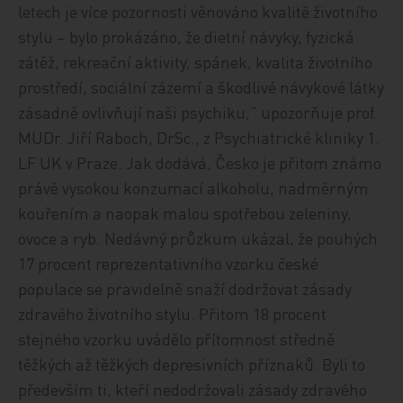
letech je více pozornosti věnováno kvalitě životního
stylu – bylo prokázáno, že dietní návyky, fyzická
zátěž, rekreační aktivity, spánek, kvalita životního
prostředí, sociální zázemí a škodlivé návykové látky
zásadně ovlivňují naši psychiku,“ upozorňuje prof.
MUDr. Jiří Raboch, DrSc., z Psychiatrické kliniky 1.
LF UK v Praze. Jak dodává, Česko je přitom známo
právě vysokou konzumací alkoholu, nadměrným
kouřením a naopak malou spotřebou zeleniny,
ovoce a ryb. Nedávný průzkum ukázal, že pouhých
17 procent reprezentativního vzorku české
populace se pravidelně snaží dodržovat zásady
zdravého životního stylu. Přitom 18 procent
stejného vzorku uvádělo přítomnost středně
těžkých až těžkých depresivních příznaků. Byli to
především ti, kteří nedodržovali zásady zdravého