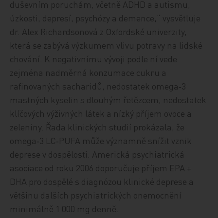
duševním poruchám, včetně ADHD a autismu,
úzkosti, depresí, psychózy a demence,“ vysvětluje
dr. Alex Richardsonová z Oxfordské univerzity,
která se zabývá výzkumem vlivu potravy na lidské
chování. K negativnímu vývoji podle ní vede
zejména nadměrná konzumace cukru a
rafinovaných sacharidů, nedostatek omega‑3
mastných kyselin s dlouhým řetězcem, nedostatek
klíčových výživných látek a nízký příjem ovoce a
zeleniny. Řada klinických studií prokázala, že
omega‑3 LC‑PUFA může významně snížit vznik
deprese v dospělosti. Americká psychiatrická
asociace od roku 2006 doporučuje příjem EPA +
DHA pro dospělé s diagnózou klinické deprese a
většinu dalších psychiatrických onemocnění
minimálně 1 000 mg denně.