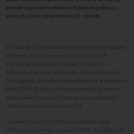
primární prevence duševních poruch jednou z
velkých výzev zdravotnictví 21. století.
V Praze se 17. října uskutečnilo první mezinárodní
sympozium o prevenci psychických poruch,
kterého se vedle našich špiček zúčastnili i
odborníci z Norska, Švýcarska, Velké Británie či
Portugalska. Akce byla podpořena EHP a Norskými
fondy 2009–2014 a má iniciovat projekt primární
péče duševních poruch jako součást probíhající
reformy psychiatrické péče v ČR.
„Duševních poruch přibývá a prevence vyjde
jednoznačně levněji než jejich léčba. V posledních