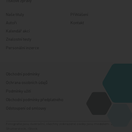
Tiskové zprávy
Naše tituly
Přihlášení
Autoři
Kontakt
Kalendář akcí
Znalostní testy
Personální inzerce
Obchodní podmínky
Ochrana osobních údajů
Podmínky užití
Obchodní podmínky předplatného
Odstoupení od smlouvy
Fotografie jsou ilustrační, všechny zobrazené osoby jsou modelem. Zdroj:
Shutterstock, iStock.