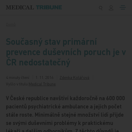
Přeskočit na obsah
Domů
Současný stav primární
prevence duševních poruch je v
ČR nedostatečný
4 minuty čtení
1. 11. 2016
Zdenka Kolářová
Vyšlo v titulu
Medical Tribune
V České republice navštíví každoročně na 600 000
pacientů psychiatrické ambulance a jejich počet
stále roste. Minimálně stejné množství lidí přijde
se svými duševními problémy k praktickému
lékaři a dalším odborníkům. Z těchto důvodů je