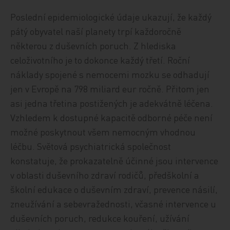
Poslední epidemiologické údaje ukazují, že každý
pátý obyvatel naší planety trpí každoročně
některou z duševních poruch. Z hlediska
celoživotního je to dokonce každý třetí. Roční
náklady spojené s nemocemi mozku se odhadují
jen v Evropě na 798 miliard eur ročně. Přitom jen
asi jedna třetina postižených je adekvátně léčena.
Vzhledem k dostupné kapacitě odborné péče není
možné poskytnout všem nemocným vhodnou
léčbu. Světová psychiatrická společnost
konstatuje, že prokazatelně účinné jsou intervence
v oblasti duševního zdraví rodičů, předškolní a
školní edukace o duševním zdraví, prevence násilí,
zneužívání a sebevražednosti, včasné intervence u
duševních poruch, redukce kouření, užívání