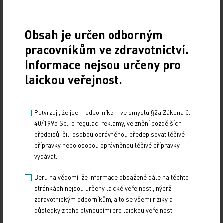
Důležitý je průběh těhotenství, ale i zneužívání
alkoholu a drog, velmi nepříznivě působí kouření.
„Tyto faktory jsou mnohem častější, než jsou ženy
Obsah je určen odborným
ochotny přiznat. Dalším rizikovým faktorem je
pracovníkům ve zdravotnictví.
velmi nízká porodní hmotnost, dnes není velkou
Informace nejsou určeny pro
vzácností dítě vážící 600–800 gramů. Nepříznivým
laickou veřejnost.
faktorem pro některé poruchy, jako třeba infantilní
autismus, je i relativně vysoký věk matek a otců.
Problém je ale v tom, že nedovedeme přesně říci, u
Potvrzuji, že jsem odborníkem ve smyslu §2a Zákona č.
40/1995 Sb., o regulaci reklamy, ve znění pozdějších
kterého jedince hrozí riziko duševních poruch,
předpisů, čili osobou oprávněnou předepisovat léčivé
protože jsou i děti, které v těhotenství či při porodu
přípravky nebo osobou oprávněnou léčivé přípravky
prožijí zmíněné trauma, a přesto se u nich žádná
vydávat.
psychiatrická problematika nevyvine. Znepokojuje
Beru na vědomí, že informace obsažené dále na těchto
nás ale velmi malé procento pacientů, kteří jsou
stránkách nejsou určeny laické veřejnosti, nýbrž
řádně proléčeni,“ varuje prof. MUDr. Ivo Paclt, CSc.,
zdravotnickým odborníkům, a to se všemi riziky a
z 1. LF UK a VFN Praha. V ČR je podle něho jen
důsledky z toho plynoucími pro laickou veřejnost.