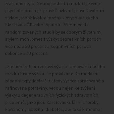
životního stylu. Neuroplasticitu mozku lze vedle
psychotropních přípravků ovlivnit právě životním
stylem, jehož kvalita je však z psychiatrického
hlediska v ČR velmi špatná. Přitom podle
randomizovaných studií by se dobrým životním
stylem mohl omezit výskyt depresivních poruch
více než o 30 procent a kognitivních poruch
dokonce o 40 procent.
„Zásadní roli pro zdravý vývoj a fungování našeho
mozku hraje výživa. Je prokázáno, že moderní
západní typy jídelníčku, tedy vysoce zpracované a
rafinované potraviny, vedou nejen ke zvýšení
výskytu degenerativních fyzických zdravotních
problémů, jako jsou kardiovaskulární choroby,
karcinomy, obezita, diabetes, ale také k mnoha