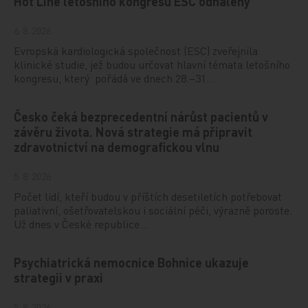
Hot Line letošního kongresu ESC odhaleny
6. 8. 2026
Evropská kardiologická společnost (ESC) zveřejnila
klinické studie, jež budou určovat hlavní témata letošního
kongresu, který pořádá ve dnech 28.–31…
Česko čeká bezprecedentní nárůst pacientů v
závěru života. Nová strategie má připravit
zdravotnictví na demografickou vlnu
5. 8. 2026
Počet lidí, kteří budou v příštích desetiletích potřebovat
paliativní, ošetřovatelskou i sociální péči, výrazně poroste.
Už dnes v České republice…
Psychiatrická nemocnice Bohnice ukazuje
strategii v praxi
5. 8. 2026