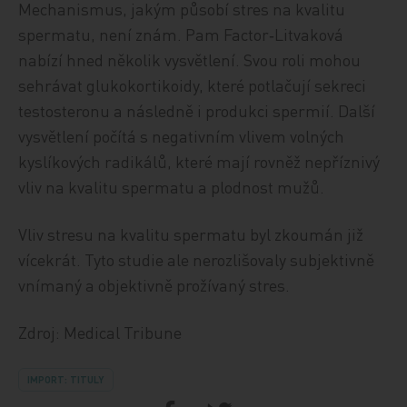
Mechanismus, jakým působí stres na kvalitu
spermatu, není znám. Pam Factor‑Litvaková
nabízí hned několik vysvětlení. Svou roli mohou
sehrávat glukokortikoidy, které potlačují sekreci
testosteronu a následně i produkci spermií. Další
vysvětlení počítá s negativním vlivem volných
kyslíkových radikálů, které mají rovněž nepříznivý
vliv na kvalitu spermatu a plodnost mužů.
Vliv stresu na kvalitu spermatu byl zkoumán již
vícekrát. Tyto studie ale nerozlišovaly subjektivně
vnímaný a objektivně prožívaný stres.
Zdroj: Medical Tribune
IMPORT: TITULY