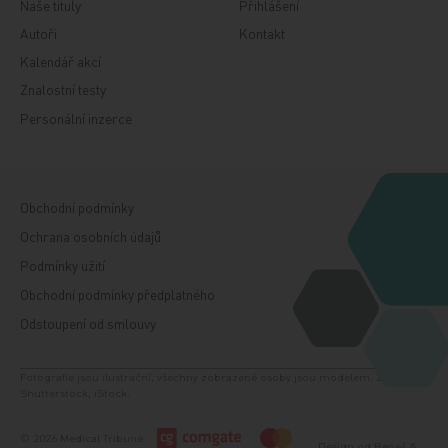
Naše tituly
Přihlášení
Autoři
Kontakt
Kalendář akcí
Znalostní testy
Personální inzerce
Obchodní podmínky
Ochrana osobních údajů
Podmínky užití
Obchodní podmínky předplatného
Odstoupení od smlouvy
Fotografie jsou ilustrační, všechny zobrazené osoby jsou modelem. Zdroj:
Shutterstock, iStock.
© 2026 Medical Tribune
Design od
Beneš &