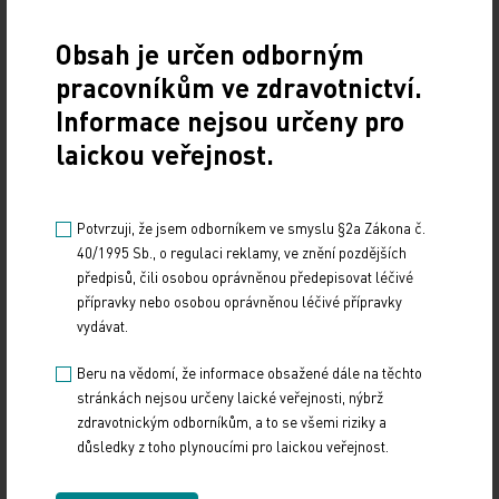
Obsah je určen odborným
pracovníkům ve zdravotnictví.
Informace nejsou určeny pro
laickou veřejnost.
Doporučené
Potvrzuji, že jsem odborníkem ve smyslu §2a Zákona č.
40/1995 Sb., o regulaci reklamy, ve znění pozdějších
Má mít každý hypertonik hypolipidemikum?
předpisů, čili osobou oprávněnou předepisovat léčivé
přípravky nebo osobou oprávněnou léčivé přípravky
10. 4. 2026
vydávat.
Na XXIV. sympoziu arteriální hypertenze, které se konalo
1. dubna 2026 na Novoměstské radnici v Praze, uvedl
Beru na vědomí, že informace obsažené dále na těchto
MUDr. Martin Šatný, Ph.D., ze III.…
stránkách nejsou určeny laické veřejnosti, nýbrž
zdravotnickým odborníkům, a to se všemi riziky a
důsledky z toho plynoucími pro laickou veřejnost.
Hot Line letošního kongresu ESC odhaleny