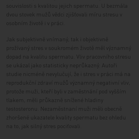
souvislosti s kvalitou jejich spermatu. U bezmála
dvou stovek mužů vědci zjišťovali míru stresu v
osobním životě i v práci.
Jak subjektivně vnímaný, tak i objektivně
prožívaný stres v soukromém životě měl významný
dopad na kvalitu spermatu. Vliv pracovního stresu
se ukázal jako statisticky neprůkazný. Autoři
studie nicméně nevylučují, že i stres v práci má na
reprodukční zdraví mužů významný negativní vliv,
protože muži, kteří byli v zaměstnání pod vyšším
tlakem, měli průkazně snížené hladiny
testosteronu. Nezaměstnaní muži měli obecně
zhoršené ukazatele kvality spermatu bez ohledu
na to, jak silný stres pociťovali.