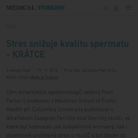
Přeskočit na obsah
Domů
Stres snižuje kvalitu spermatu
- KRÁTCE
2 minuty čtení
19. 11. 2014
Prof. Ing. Jaroslav Petr, DrSc.
Vyšlo v titulu
Medical Tribune
Tým amerických epidemiologů vedený Pam
Factor‑Litvakovou z Mailman School of Public
Health při Columbia University publikoval v
lékařském časopise Fertility and Sterility studii, ve
které byl hodnocen jak subjektivně vnímaný, tak i
objektivně prožívaný stres u mužů a byl dáván do