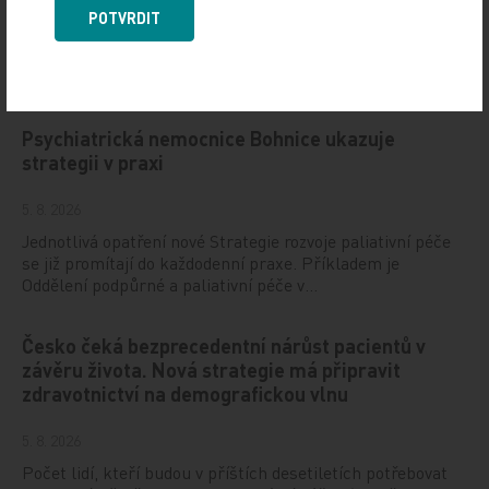
6. 8. 2026
POTVRDIT
Evropská kardiologická společnost (ESC) zveřejnila
klinické studie, jež budou určovat hlavní témata letošního
kongresu, který pořádá ve dnech 28.–31…
Psychiatrická nemocnice Bohnice ukazuje
strategii v praxi
5. 8. 2026
Jednotlivá opatření nové Strategie rozvoje paliativní péče
se již promítají do každodenní praxe. Příkladem je
Oddělení podpůrné a paliativní péče v…
Česko čeká bezprecedentní nárůst pacientů v
závěru života. Nová strategie má připravit
zdravotnictví na demografickou vlnu
5. 8. 2026
Počet lidí, kteří budou v příštích desetiletích potřebovat