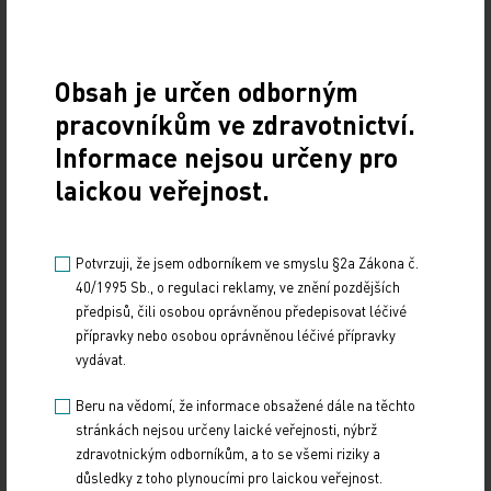
asymptomatickými myomy o velikosti 2–4 cm.
Lékař se rozhodne pro prosté sledování. Pacientka
se vrací po třech letech, chce otěhotnět, ale je jí
Obsah je určen odborným
diagnostikována progresivně vzniklá mnohočetná
pracovníkům ve zdravotnictví.
myomatóza o velikosti nádorů 4–7 cm, tedy
Informace nejsou určeny pro
indikace k hysterektomii, ev. chirurgické enukleaci
laickou veřejnost.
myomů. Taková žena by mohla lékaře úspěšně
žalovat, protože ji před třemi lety náležitě nepoučil
o konzervativní terapii asymptomatických
Potvrzuji, že jsem odborníkem ve smyslu §2a Zákona č.
myomů.“
40/1995 Sb., o regulaci reklamy, ve znění pozdějších
předpisů, čili osobou oprávněnou předepisovat léčivé
přípravky nebo osobou oprávněnou léčivé přípravky
Závěry studie PEARL III
vydávat.
Účinek UPA popsala také multicentrická evropská
Beru na vědomí, že informace obsažené dále na těchto
stránkách nejsou určeny laické veřejnosti, nýbrž
klinická studie s prodlouženým režimem PEARL III.
zdravotnickým odborníkům, a to se všemi riziky a
Jejím cílem bylo zjistit účinnost a bezpečnost
důsledky z toho plynoucími pro laickou veřejnost.