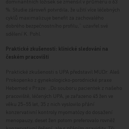
dominantních ložisek se zmenšil v průměru o 63
%. Studie zároveň potvrdila, že užití více léčebných
cyklů maximalizuje benefit za zachovalého
dobrého bezpečnostního profilu,“ uzavřel své
sdělení K. Pohl.
Praktické zkušenosti: klinické sledování na
českém pracovišti
Praktické zkušenosti s UPA představil MUDr. Aleš
Prokopenko z gynekologicko‑porodnické praxe
Hebemed v Praze: „Do souboru pacientek z našeho
pracoviště, léčených UPA, je zařazeno 45 žen ve
věku 25–55 let, 35 z nich vyslovilo přání
konzervativní kontroly myomatózy do dosažení
menopauzy, deset žen potom preferovalo rovněž
konzervativní řešení, ale s přáním gravidity. Tři