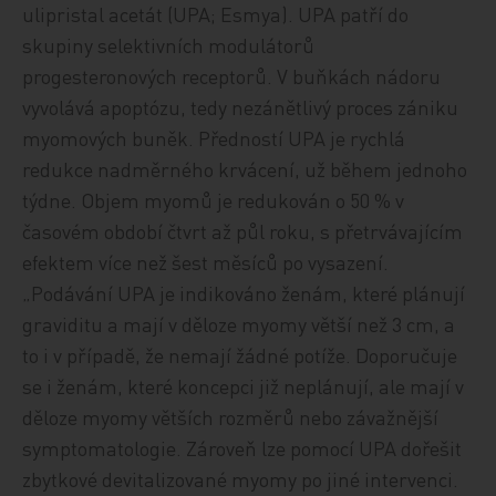
ulipristal acetát (UPA; Esmya). UPA patří do
skupiny selektivních modulátorů
progesteronových receptorů. V buňkách nádoru
vyvolává apoptózu, tedy nezánětlivý proces zániku
myomových buněk. Předností UPA je rychlá
redukce nadměrného krvácení, už během jednoho
týdne. Objem myomů je redukován o 50 % v
časovém období čtvrt až půl roku, s přetrvávajícím
efektem více než šest měsíců po vysazení.
„Podávání UPA je indikováno ženám, které plánují
graviditu a mají v děloze myomy větší než 3 cm, a
to i v případě, že nemají žádné potíže. Doporučuje
se i ženám, které koncepci již neplánují, ale mají v
děloze myomy větších rozměrů nebo závažnější
symptomatologie. Zároveň lze pomocí UPA dořešit
zbytkové devitalizované myomy po jiné intervenci.