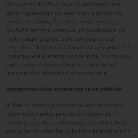
Diagnostika děložních myomů se samozřejmě
opírá o gynekologickou anamnézu s palpačním
vyšetřením dělohy. Ze zobrazovacích metod je
používán zejména ultrazvuk, případně spojený s
hysterosalpingografií, dále pak magnetická
rezonance. Diagnosticko‑terapeuticky se provádějí
hysteroskopie a laparoskopické revize. Myomy jsou
podle svého umístění děleny na submukózní,
intramurální, subserózní a transmurální.
Asymptomatickou myomatózu nelze přehlížet
K. Pohl se zastavil u banalizace asymptomatické
myomatózy – ačkoli jsou děložní myomy asi u
poloviny pacientek asymptomatické, nelze takový
stav podle něj přehlížet: „V každém případě se totiž