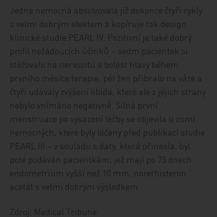
Jedna nemocná absolvovala již dokonce čtyři cykly
s velmi dobrým efektem a kopíruje tak design
klinické studie PEARL IV. Pozitivní je také dobrý
profil nežádoucích účinků – sedm pacientek si
stěžovalo na nervozitu a bolest hlavy během
prvního měsíce terapie, pět žen přibralo na váze a
čtyři udávaly zvýšení libida, které ale z jejich strany
nebylo vnímáno negativně. Silná první
menstruace po vysazení léčby se objevila u osmi
nemocných, které byly léčeny před publikací studie
PEARL III – v souladu s daty, která přinesla, byl
poté podáván pacientkám, jež mají po 75 dnech
endometrium vyšší než 10 mm, norethisteron
acetát s velmi dobrým výsledkem.
Zdroj: Medical Tribune