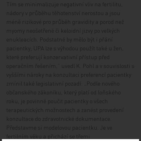
Tím se minimalizuje negativní vliv na fertilitu,
nádory v průběhu těhotenství nerostou a jsou
méně rizikové pro průběh gravidity a porod než
myomy neošetřené či keloidní jizvy po velkých
enukleacích. Podstatné by mělo být i přání
pacientky; UPA lze s výhodou použít také u žen,
které preferují konzervativní přístup před
operačním řešením,“ uvedl K. Pohl a v souvislosti s
vyššími nároky na konzultaci preferencí pacientky
zmínil také legislativní pozadí: „Podle nového
občanského zákoníku, který platí od loňského
roku, je povinné poučit pacientky o všech
terapeutických možnostech a zanést provedení
konzultace do zdravotnické dokumentace.
Představme si modelovou pacientku. Je ve
fertilním věku a přichází se třemi