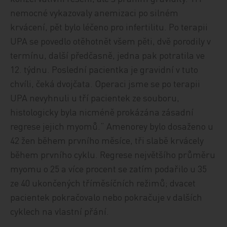
nemocné vykazovaly anemizaci po silném
krvácení, pět bylo léčeno pro infertilitu. Po terapii
UPA se povedlo otěhotnět všem pěti, dvě porodily v
termínu, další předčasně, jedna pak potratila ve
12. týdnu. Poslední pacientka je gravidní v tuto
chvíli, čeká dvojčata. Operaci jsme se po terapii
UPA nevyhnuli u tří pacientek ze souboru,
histologicky byla nicméně prokázána zásadní
regrese jejich myomů.“ Amenorey bylo dosaženo u
42 žen během prvního měsíce, tři slabě krvácely
během prvního cyklu. Regrese největšího průměru
myomu o 25 a více procent se zatím podařilo u 35
ze 40 ukončených tříměsíčních režimů; dvacet
pacientek pokračovalo nebo pokračuje v dalších
cyklech na vlastní přání.