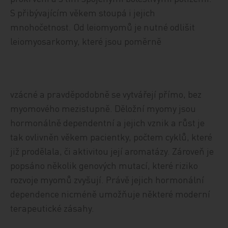
S přibývajícím věkem stoupá i jejich
mnohočetnost. Od leiomyomů je nutné odlišit
leiomyosarkomy, které jsou poměrně
vzácné a pravděpodobně se vytvářejí přímo, bez
myomového mezistupně. Děložní myomy jsou
hormonálně dependentní a jejich vznik a růst je
tak ovlivněn věkem pacientky, počtem cyklů, které
již prodělala, či aktivitou její aromatázy. Zároveň je
popsáno několik genových mutací, které riziko
rozvoje myomů zvyšují. Právě jejich hormonální
dependence nicméně umožňuje některé moderní
terapeutické zásahy.