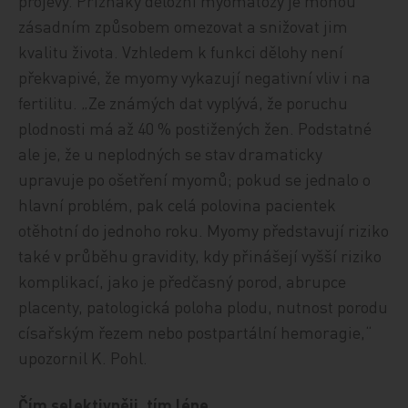
projevy. Přiznaky děložní myomatózy je mohou
zásadním způsobem omezovat a snižovat jim
kvalitu života. Vzhledem k funkci dělohy není
překvapivé, že myomy vykazují negativní vliv i na
fertilitu. „Ze známých dat vyplývá, že poruchu
plodnosti má až 40 % postižených žen. Podstatné
ale je, že u neplodných se stav dramaticky
upravuje po ošetření myomů; pokud se jednalo o
hlavní problém, pak celá polovina pacientek
otěhotní do jednoho roku. Myomy představují riziko
také v průběhu gravidity, kdy přinášejí vyšší riziko
komplikací, jako je předčasný porod, abrupce
placenty, patologická poloha plodu, nutnost porodu
císařským řezem nebo postpartální hemoragie,“
upozornil K. Pohl.
Čím selektivněji, tím lépe