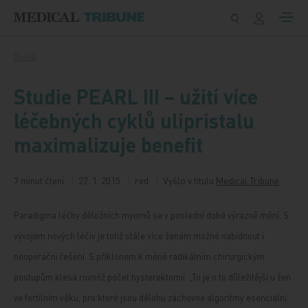
Přeskočit na obsah
Domů
Studie PEARL III – užití více
léčebných cyklů ulipristalu
maximalizuje benefit
7 minut čtení
27. 1. 2015
red
Vyšlo v titulu
Medical Tribune
Paradigma léčby děložních myomů se v poslední době výrazně mění. S
vývojem nových léčiv je totiž stále více ženám možné nabídnout i
neoperační řešení. S příklonem k méně radikálním chirurgickým
postupům klesá rovněž počet hysterektomií. „To je o to důležitější u žen
ve fertilním věku, pro které jsou dělohu záchovné algoritmy esenciální.