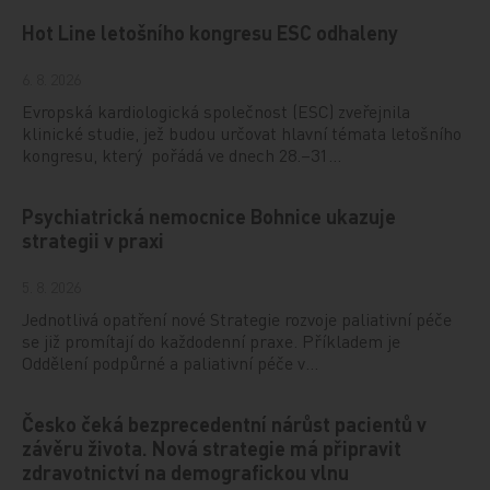
Hot Line letošního kongresu ESC odhaleny
6. 8. 2026
Evropská kardiologická společnost (ESC) zveřejnila
klinické studie, jež budou určovat hlavní témata letošního
kongresu, který pořádá ve dnech 28.–31…
Psychiatrická nemocnice Bohnice ukazuje
strategii v praxi
5. 8. 2026
Jednotlivá opatření nové Strategie rozvoje paliativní péče
se již promítají do každodenní praxe. Příkladem je
Oddělení podpůrné a paliativní péče v…
Česko čeká bezprecedentní nárůst pacientů v
závěru života. Nová strategie má připravit
zdravotnictví na demografickou vlnu