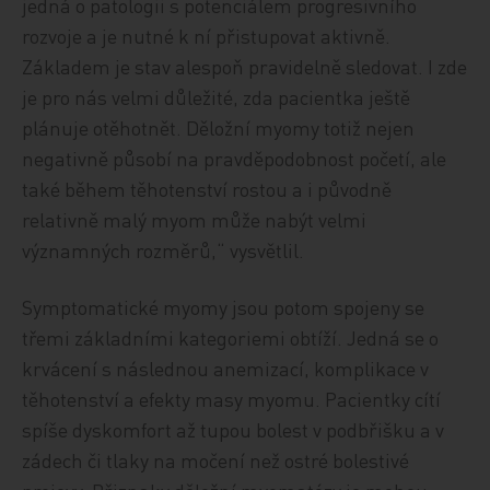
jedná o patologii s potenciálem progresivního
rozvoje a je nutné k ní přistupovat aktivně.
Základem je stav alespoň pravidelně sledovat. I zde
je pro nás velmi důležité, zda pacientka ještě
plánuje otěhotnět. Děložní myomy totiž nejen
negativně působí na pravděpodobnost početí, ale
také během těhotenství rostou a i původně
relativně malý myom může nabýt velmi
významných rozměrů,“ vysvětlil.
Symptomatické myomy jsou potom spojeny se
třemi základními kategoriemi obtíží. Jedná se o
krvácení s následnou anemizací, komplikace v
těhotenství a efekty masy myomu. Pacientky cítí
spíše dyskomfort až tupou bolest v podbřišku a v
zádech či tlaky na močení než ostré bolestivé