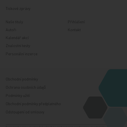
Tiskové zprávy
Naše tituly
Přihlášení
Autoři
Kontakt
Kalendář akcí
Znalostní testy
Personální inzerce
Obchodní podmínky
Ochrana osobních údajů
Podmínky užití
Obchodní podmínky předplatného
Odstoupení od smlouvy
Fotografie jsou ilustrační, všechny zobrazené osoby jsou modelem. Zdroj: