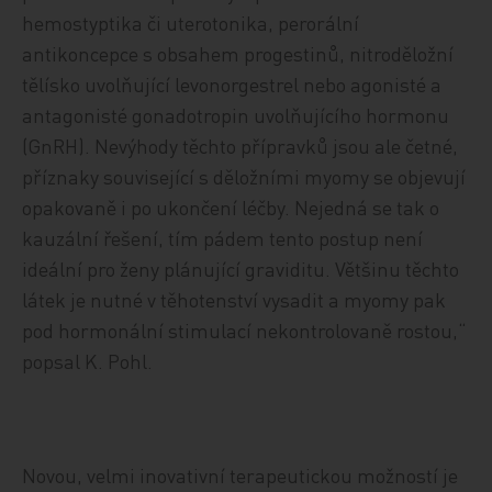
hemostyptika či uterotonika, perorální
antikoncepce s obsahem progestinů, nitroděložní
tělísko uvolňující levonorgestrel nebo agonisté a
antagonisté gonadotropin uvolňujícího hormonu
(GnRH). Nevýhody těchto přípravků jsou ale četné,
příznaky související s děložními myomy se objevují
opakovaně i po ukončení léčby. Nejedná se tak o
kauzální řešení, tím pádem tento postup není
ideální pro ženy plánující graviditu. Většinu těchto
látek je nutné v těhotenství vysadit a myomy pak
pod hormonální stimulací nekontrolovaně rostou,“
popsal K. Pohl.
Novou, velmi inovativní terapeutickou možností je