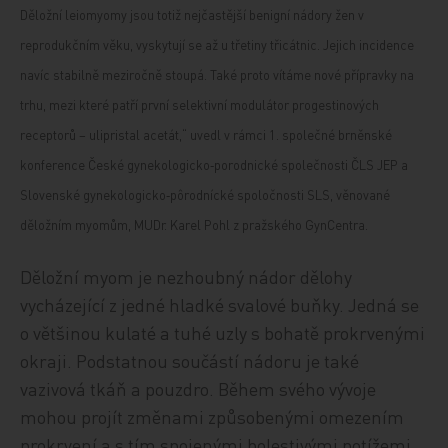
Děložní leiomyomy jsou totiž nejčastější benigní nádory žen v
reprodukčním věku, vyskytují se až u třetiny třicátnic. Jejich incidence
navíc stabilně meziročně stoupá. Také proto vítáme nové přípravky na
trhu, mezi které patří první selektivní modulátor progestinových
receptorů – ulipristal acetát,“ uvedl v rámci 1. společné brněnské
konference České gynekologicko‑porodnické společnosti ČLS JEP a
Slovenské gynekologicko‑pôrodnícké spoločnosti SLS, věnované
děložním myomům, MUDr. Karel Pohl z pražského GynCentra.
Děložní myom je nezhoubný nádor dělohy
vycházející z jedné hladké svalové buňky. Jedná se
o většinou kulaté a tuhé uzly s bohatě prokrvenými
okraji. Podstatnou součástí nádoru je také
vazivová tkáň a pouzdro. Během svého vývoje
mohou projít změnami způsobenými omezením
prokrvení a s tím spojenými bolestivými potížemi.