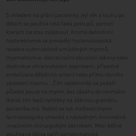
S ohledem na přání pacientky, její věk a touhu po
dětech se používá celá řada postupů, pomocí
kterých lze stav zvládnout. Kromě definitivní
hysterektomie se provádějí hysteroskopická
resekce submukózně umístěných myomů,
myomektomie, devitalizační okluzivní výkony nebo
destrukce ultrazvukovým paprskem, případně
embolizace děložních arterií nebo přímo cévního
zásobení myomu. „Čím selektivněji se podaří
působit pouze na myom, bez zásahu do normální
tkáně, tím lepší vyhlídky na zdárnou graviditu
pacientka má. Nabízí se tak možnost myom
farmakologicky zmenšit s následným minimálně
invazivním chirurgickým zákrokem. Mezi běžně
používaná léčiva patří symptomatická