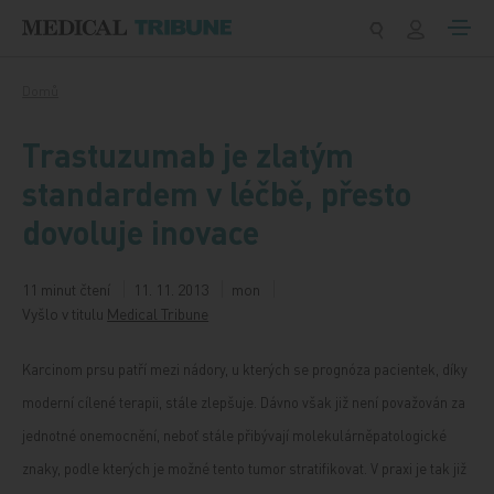
Přeskočit na obsah
Domů
Trastuzumab je zlatým
standardem v léčbě, přesto
dovoluje inovace
11 minut čtení
11. 11. 2013
mon
Vyšlo v titulu
Medical Tribune
Karcinom prsu patří mezi nádory, u kterých se prognóza pacientek, díky
moderní cílené terapii, stále zlepšuje. Dávno však již není považován za
jednotné onemocnění, neboť stále přibývají molekulárněpatologické
znaky, podle kterých je možné tento tumor stratifikovat. V praxi je tak již