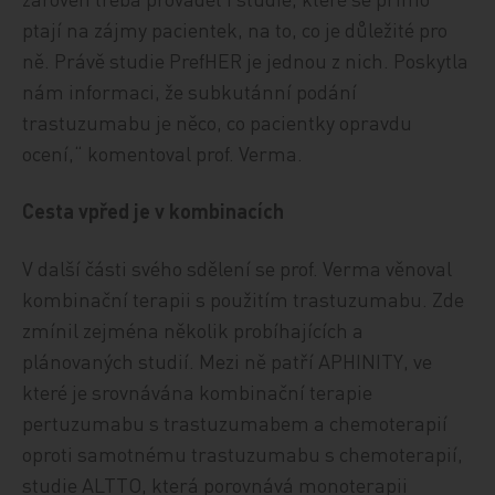
ptají na zájmy pacientek, na to, co je důležité pro
ně. Právě studie PrefHER je jednou z nich. Poskytla
nám informaci, že subkutánní podání
trastuzumabu je něco, co pacientky opravdu
ocení,“ komentoval prof. Verma.
Cesta vpřed je v kombinacích
V další části svého sdělení se prof. Verma věnoval
kombinační terapii s použitím trastuzumabu. Zde
zmínil zejména několik probíhajících a
plánovaných studií. Mezi ně patří APHINITY, ve
které je srovnávána kombinační terapie
pertuzumabu s trastuzumabem a chemoterapií
oproti samotnému trastuzumabu s chemoterapií,
studie ALTTO, která porovnává monoterapii