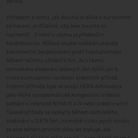
Verma.
Vzhledem k tomu, jak dlouhá je léčba s kurativním
záměrem, je důležité, aby byla toxicita co
nejmenší. „V centru zájmu je především
kardiotoxicita. Klíčové studie naštěstí ukázaly
konzistentní bezpečnostní profil trastuzumabu
během ročního užívání s tím, že v rámci
osmiletého sledování léčených žen došlo jen k
nízké kumulativní incidenci srdečních příhod.
Srdeční příhoda byla ve studii HERA definována
jako těžké symptomatické kongestivní srdeční
selhání v intenzitě NYHA III a IV nebo srdeční smrt.
Takové příhody se vyskytly během osmiletého
sledování u 0,8 % žen, nicméně riziko jejich vzniku
se sice během prvních dvou let zvyšuje, ale
následně zůstává stále stejné,“ popsal prof. Verma.