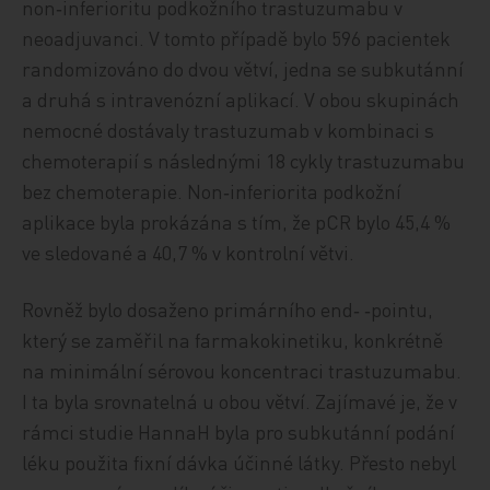
non‑inferioritu podkožního trastuzumabu v
neoadjuvanci. V tomto případě bylo 596 pacientek
randomizováno do dvou větví, jedna se subkutánní
a druhá s intravenózní aplikací. V obou skupinách
nemocné dostávaly trastuzumab v kombinaci s
chemoterapií s následnými 18 cykly trastuzumabu
bez chemoterapie. Non‑inferiorita podkožní
aplikace byla prokázána s tím, že pCR bylo 45,4 %
ve sledované a 40,7 % v kontrolní větvi.
Rovněž bylo dosaženo primárního end‑ ‑pointu,
který se zaměřil na farmakokinetiku, konkrétně
na minimální sérovou koncentraci trastuzumabu.
I ta byla srovnatelná u obou větví. Zajímavé je, že v
rámci studie HannaH byla pro subkutánní podání
léku použita fixní dávka účinné látky. Přesto nebyl