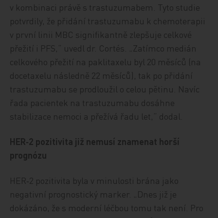
v kombinaci právě s trastuzumabem. Tyto studie
potvrdily, že přidání trastuzumabu k chemoterapii
v první linii MBC signifikantně zlepšuje celkové
přežití i PFS,“ uvedl dr. Cortés. „Zatímco medián
celkového přežití na paklitaxelu byl 20 měsíců (na
docetaxelu následně 22 měsíců), tak po přidání
trastuzumabu se prodloužil o celou pětinu. Navíc
řada pacientek na trastuzumabu dosáhne
stabilizace nemoci a přežívá řadu let,“ dodal.
HER‑2 pozitivita již nemusí znamenat horší
prognózu
HER‑2 pozitivita byla v minulosti brána jako
negativní prognostický marker. „Dnes již je
dokázáno, že s moderní léčbou tomu tak není. Pro