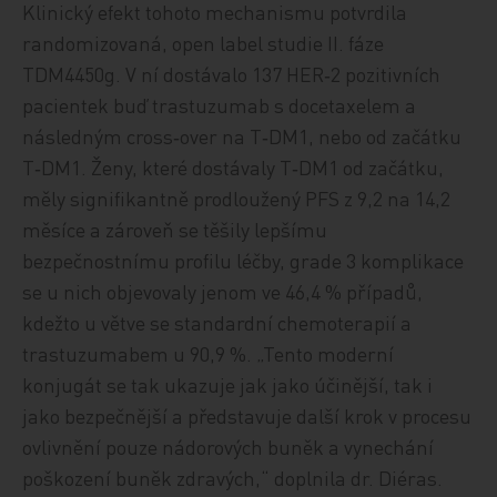
Klinický efekt tohoto mechanismu potvrdila
randomizovaná, open label studie II. fáze
TDM4450g. V ní dostávalo 137 HER‑2 pozitivních
pacientek buď trastuzumab s docetaxelem a
následným cross‑over na T‑DM1, nebo od začátku
T‑DM1. Ženy, které dostávaly T‑DM1 od začátku,
měly signifikantně prodloužený PFS z 9,2 na 14,2
měsíce a zároveň se těšily lepšímu
bezpečnostnímu profilu léčby, grade 3 komplikace
se u nich objevovaly jenom ve 46,4 % případů,
kdežto u větve se standardní chemoterapií a
trastuzumabem u 90,9 %. „Tento moderní
konjugát se tak ukazuje jak jako účinější, tak i
jako bezpečnější a představuje další krok v procesu
ovlivnění pouze nádorových buněk a vynechání
poškození buněk zdravých,“ doplnila dr. Diéras.