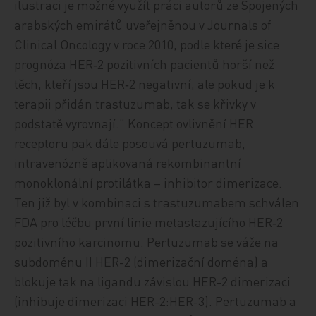
ilustraci je možné využít práci autorů ze Spojených
arabských emirátů uveřejněnou v Journals of
Clinical Oncology v roce 2010, podle které je sice
prognóza HER‑2 pozitivních pacientů horší než
těch, kteří jsou HER‑2 negativní, ale pokud je k
terapii přidán trastuzumab, tak se křivky v
podstatě vyrovnají.“ Koncept ovlivnění HER
receptoru pak dále posouvá pertuzumab,
intravenózně aplikovaná rekombinantní
monoklonální protilátka – inhibitor dimerizace.
Ten již byl v kombinaci s trastuzumabem schválen
FDA pro léčbu první linie metastazujícího HER‑2
pozitivního karcinomu. Pertuzumab se váže na
subdoménu II HER-2 (dimerizační doména) a
blokuje tak na ligandu závislou HER-2 dimerizaci
(inhibuje dimerizaci HER-2:HER-3). Pertuzumab a