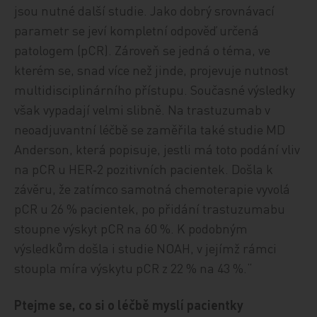
jsou nutné další studie. Jako dobrý srovnávací
parametr se jeví kompletní odpověď určená
patologem (pCR). Zároveň se jedná o téma, ve
kterém se, snad více než jinde, projevuje nutnost
multidisciplinárního přístupu. Současné výsledky
však vypadají velmi slibně. Na trastuzumab v
neoadjuvantní léčbě se zaměřila také studie MD
Anderson, která popisuje, jestli má toto podání vliv
na pCR u HER‑2 pozitivních pacientek. Došla k
závěru, že zatímco samotná chemoterapie vyvolá
pCR u 26 % pacientek, po přidání trastuzumabu
stoupne výskyt pCR na 60 %. K podobným
výsledkům došla i studie NOAH, v jejímž rámci
stoupla míra výskytu pCR z 22 % na 43 %.“
Ptejme se, co si o léčbě myslí pacientky