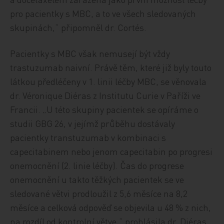
pro pacientky s MBC, a to ve všech sledovaných
skupinách,“ připomněl dr. Cortés.
Pacientky s MBC však nemusejí být vždy
trastuzumab naivní. Právě těm, které již byly touto
látkou předléčeny v 1. linii léčby MBC, se věnovala
dr. Véronique Diéras z Institutu Curie v Paříži ve
Francii. „U této skupiny pacientek se opíráme o
studii GBG 26, v jejímž průběhu dostávaly
pacientky transtuzumab v kombinaci s
capecitabinem nebo jenom capecitabin po progresi
onemocnění (2. linie léčby). Čas do progrese
onemocnění u takto těžkých pacientek se ve
sledované větvi prodloužil z 5,6 měsíce na 8,2
měsíce a celková odpověď se objevila u 48 % z nich,
na rozdíl od kontrolní větve,“ prohlásila dr. Diéras.