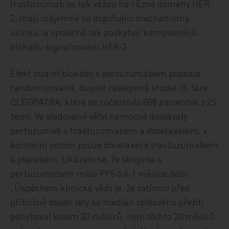
trastuzumab se tak vážou na různé domény HER-
2, mají vzájemně se doplňující mechanismy
účinku, a společně tak poskytují komplexnější
blokádu signalizování HER‑2.
Efekt duální blokády s pertuzumabem popsala
randomizovaná, dvojitě zaslepená studie III. fáze
CLEOPATRA, které se zúčastnilo 808 pacientek z 25
zemí. Ve sledované větvi nemocné dostávaly
pertuzumab s trastuzumabem a docetaxelem, v
kontrolní potom pouze docetaxel s trastuzumabem
a placebem. Ukázalo se, že skupina s
pertuzumabem měla PFS o 6,1 měsíce delší.
„Úspěchem klinické vědy je, že zatímco před
přibližně deseti lety se medián celkového přežití
pohyboval kolem 20 měsíců, nyní těchto 20 měsíců