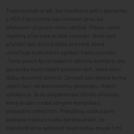
Trastuzumab je lék, bez kterého si péči o pacientky
s HER‑2 pozitivním karcinomem prsu lze
představit už jenom velmi obtížně. Přesto i takto
úspěšný přípravek je dále inovován. Nově nyní
přichází tato účinná látka ve formě, která
umožňuje subkutánní aplikaci trastuzumabu.
„Tento posun by vzhledem k většímu komfortu pro
pacientky mohl zlepšit procento těch, které roční
léčbu skutečně dokončí. Zároveň tato léková forma
ušetří čas i zdravotnickému personálu. Hlavní
výhodou je, že se obejdeme bez žilního přístupu,
který je sám o sobě zdrojem komplikací,
především infekčních. Překážkou subkutánní
aplikace trastuzumabu byl dosud fakt, že
standardně lze aplikovat touto cestou pouze 1 ml