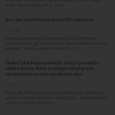
MUDr. Martin Šatný, Ph.D., ze III.…
Hot Line letošního kongresu ESC odhaleny
6. 8. 2026
Evropská kardiologická společnost (ESC) zveřejnila
klinické studie, jež budou určovat hlavní témata letošního
kongresu, který pořádá ve dnech 28.–31…
Česko čeká bezprecedentní nárůst pacientů v
závěru života. Nová strategie má připravit
zdravotnictví na demografickou vlnu
5. 8. 2026
Počet lidí, kteří budou v příštích desetiletích potřebovat
paliativní, ošetřovatelskou i sociální péči, výrazně poroste.
Už dnes v České republice…