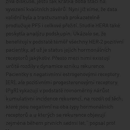
živá diskuse, jestli tak krátká doba stačí na
vyvození kvalitních závěrů. Nyni již víme, že data
validní byla a trastuzumab prokazatelně
prodlužuje PFS i celkové přežití. Studie HERA také
poskytla analýzu podskupin. Ukázalo se, že
benefitují v podstatě téměř všechny HER‑2 pozitivní
pacientky, ať už je status jejich hormonálních
receptorů jakýkoliv. Přesto mezi nimi existují
určité rozdíly v dynamice vzniku rekurence.
Pacientky s negativními estrogenovými receptory
(ER), ale pozitivními progesteronovými receptory
(PgR) vykazují v podstatě rovnoměrný nárůst
kumulativní incidence rekurencí, na rozdíl od těch,
které jsou negativní na oba typy hormonálních
receptorů a u kterých se rekurence objevují
zejména během prvních sedmi let,“ popsal prof.