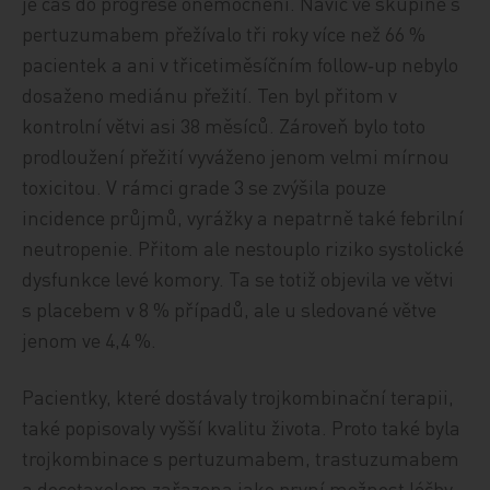
je čas do progrese onemocnění. Navíc ve skupině s
pertuzumabem přežívalo tři roky více než 66 %
pacientek a ani v třicetiměsíčním follow‑up nebylo
dosaženo mediánu přežití. Ten byl přitom v
kontrolní větvi asi 38 měsíců. Zároveň bylo toto
prodloužení přežití vyváženo jenom velmi mírnou
toxicitou. V rámci grade 3 se zvýšila pouze
incidence průjmů, vyrážky a nepatrně také febrilní
neutropenie. Přitom ale nestouplo riziko systolické
dysfunkce levé komory. Ta se totiž objevila ve větvi
s placebem v 8 % případů, ale u sledované větve
jenom ve 4,4 %.
Pacientky, které dostávaly trojkombinační terapii,
také popisovaly vyšší kvalitu života. Proto také byla
trojkombinace s pertuzumabem, trastuzumabem
a docetaxelem zařazena jako první možnost léčby