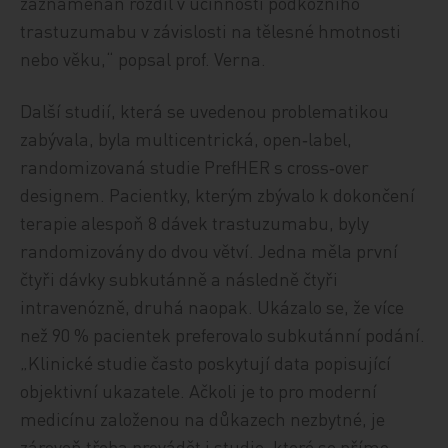
zaznamenán rozdíl v účinnosti podkožního
trastuzumabu v závislosti na tělesné hmotnosti
nebo věku,“ popsal prof. Verna.
Další studií, která se uvedenou problematikou
zabývala, byla multicentrická, open‑label,
randomizovaná studie PrefHER s cross‑over
designem. Pacientky, kterým zbývalo k dokončení
terapie alespoň 8 dávek trastuzumabu, byly
randomizovány do dvou větví. Jedna měla první
čtyři dávky subkutánně a následně čtyři
intravenózně, druhá naopak. Ukázalo se, že více
než 90 % pacientek preferovalo subkutánní podání.
„Klinické studie často poskytují data popisující
objektivní ukazatele. Ačkoli je to pro moderní
medicínu založenou na důkazech nezbytné, je
zároveň třeba provádět i studie, které se přímo