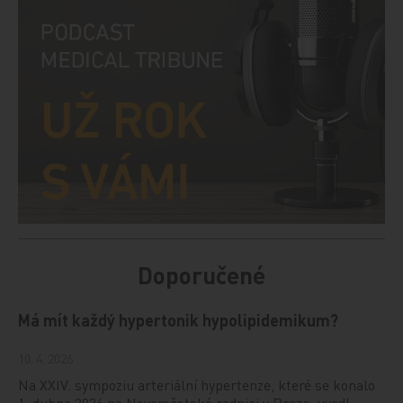
Doporučené
Má mít každý hypertonik hypolipidemikum?
10. 4. 2026
Na XXIV. sympoziu arteriální hypertenze, které se konalo
1. dubna 2026 na Novoměstské radnici v Praze, uvedl