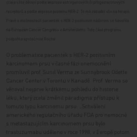
zcela vžité dělení podle exprese estrogenových či progesteronových
receptorů a podle exprese proteinu HER‑2. To má zásadní vliv na terapii.
Právě o možnostech pacientek s HER‑2 pozitivním nádorem se hovořilo
na European Cancer Congress v Amsterdamu. Tuto část programu
podpořila společnost Roche.
O problematice pacientek s HER‑2 pozitivním
karcinomem prsu v časné fázi onemocnění
promluvil prof. Sunil Verma ze Sunnybrook Odette
Cancer Center v Torontu v Kanadě. Prof. Verma se
věnoval nejprve krátkému pohledu do historie
léku, který zcela změnil paradigma přístupu k
tomuto typu karcinomu prsu: „Schválení
amerického regulačního úřadu FDA pro nemocné
s metastazujícím karcinomem prsu bylo
trastuzumabu uděleno v roce 1998, v Evropě potom