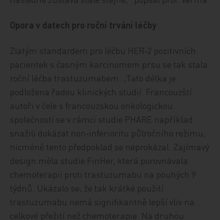
Opora v datech pro roční trvání léčby
Zlatým standardem pro léčbu HER‑2 pozitivních
pacientek s časným karcinomem prsu se tak stala
roční léčba trastuzumabem. „Tato délka je
podložena řadou klinických studií. Francouzští
autoři v čele s francouzskou onkologickou
společností se v rámci studie PHARE například
snažili dokázat non‑inferioritu půlročního režimu,
nicméně tento předpoklad se neprokázal. Zajímavý
design měla studie FinHer, která porovnávala
chemoterapii proti trastuzumabu na pouhých 9
týdnů. Ukázalo se, že tak krátké použití
trastuzumabu nemá signifikantně lepší vliv na
celkové přežití než chemoterapie. Na druhou