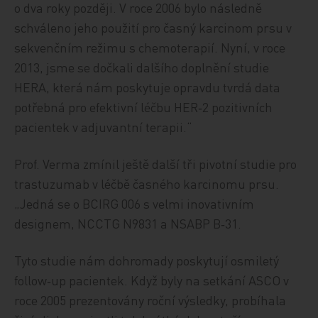
o dva roky později. V roce 2006 bylo následně
schváleno jeho použití pro časný karcinom prsu v
sekvenčním režimu s chemoterapií. Nyní, v roce
2013, jsme se dočkali dalšího doplnění studie
HERA, která nám poskytuje opravdu tvrdá data
potřebná pro efektivní léčbu HER‑2 pozitivních
pacientek v adjuvantní terapii.“
Prof. Verma zmínil ještě další tři pivotní studie pro
trastuzumab v léčbě časného karcinomu prsu.
„Jedná se o BCIRG 006 s velmi inovativním
designem, NCCTG N9831 a NSABP B‑31.
Tyto studie nám dohromady poskytují osmiletý
follow‑up pacientek. Když byly na setkání ASCO v
roce 2005 prezentovány roční výsledky, probíhala