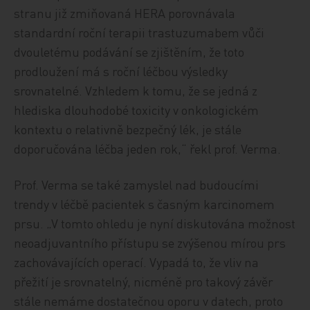
stranu již zmiňovaná HERA porovnávala
standardní roční terapii trastuzumabem vůči
dvouletému podávání se zjištěním, že toto
prodloužení má s roční léčbou výsledky
srovnatelné. Vzhledem k tomu, že se jedná z
hlediska dlouhodobé toxicity v onkologickém
kontextu o relativně bezpečný lék, je stále
doporučována léčba jeden rok,“ řekl prof. Verma.
Prof. Verma se také zamyslel nad budoucími
trendy v léčbě pacientek s časným karcinomem
prsu. „V tomto ohledu je nyní diskutována možnost
neoadjuvantního přístupu se zvýšenou mírou prs
zachovávajících operací. Vypadá to, že vliv na
přežití je srovnatelný, nicméně pro takový závěr
stále nemáme dostatečnou oporu v datech, proto