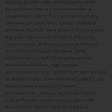
tekutiny, protože injekci většího objemu brání
extracelulární matrix s hyaluronanovými a
kolagenovými vlákny. Proto je k trastuzumabu
určenému pro subkutánní aplikaci přidávána
protilátka rHuPH20, která dočasně zvyšuje lokální
degradaci hyaluronanu přirozeně přítomnou
hyaluronidázou. Krátce po aplikaci je přirozená
architektura tkáně opět obnovena. Směs
trastuzumabu s rHuPH20 lze aplikovat buď
manuálně stříkačkou, nebo speciální
jednorázovou pumpou,“ přiblížil prof. Verma a dále
se věnoval studiím, které srovnávají podkožní užití
trastuzumabu s dosud používaným
intravenózním. „Jednou z nejpřesvědčivějších
prací je HannaH, randomizovaná, open label
studie fáze III, která si klade za cíl dokázat