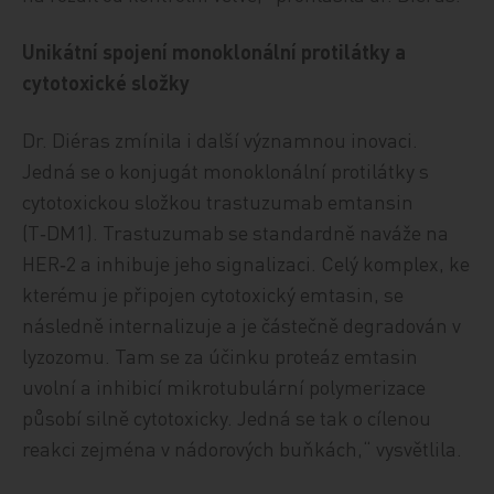
Unikátní spojení monoklonální protilátky a
cytotoxické složky
Dr. Diéras zmínila i další významnou inovaci.
Jedná se o konjugát monoklonální protilátky s
cytotoxickou složkou trastuzumab emtansin
(T‑DM1). Trastuzumab se standardně naváže na
HER‑2 a inhibuje jeho signalizaci. Celý komplex, ke
kterému je připojen cytotoxický emtasin, se
následně internalizuje a je částečně degradován v
lyzozomu. Tam se za účinku proteáz emtasin
uvolní a inhibicí mikrotubulární polymerizace
působí silně cytotoxicky. Jedná se tak o cílenou
reakci zejména v nádorových buňkách,“ vysvětlila.