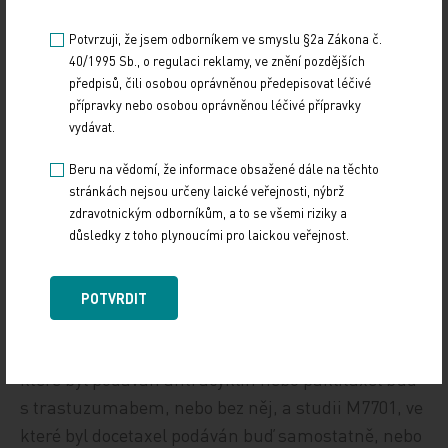
Bohužel přes veškerou snahu o včasnou
Potvrzuji, že jsem odborníkem ve smyslu §2a Zákona č.
diagnostiku existuje řada pacientek, u kterých
40/1995 Sb., o regulaci reklamy, ve znění pozdějších
nebylo onemocnění rozpoznáno včas. Právě
předpisů, čili osobou oprávněnou předepisovat léčivé
pacientkám s metastatickým karcinomem prsu
přípravky nebo osobou oprávněnou léčivé přípravky
(MBC) a první linií léčby se věnoval Javier Cortés z
vydávat.
Vall d’Hebron Institute of Oncology v Barceloně ve
Beru na vědomí, že informace obsažené dále na těchto
Španělsku. Pacientkám s HER‑2 pozitivním MBC
stránkách nejsou určeny laické veřejnosti, nýbrž
současná medicína nabízí v 1. linii léčby
zdravotnickým odborníkům, a to se všemi riziky a
důsledky z toho plynoucími pro laickou veřejnost.
kombinační terapii trastuzumabu s chemoterapií
nebo inhibitorem aromatázy, nebo lapatinib s
inhibitorem aromatázy. „Léčba trastuzumabem se
POTVRDIT
opírá například o studii HO648g uveřejněnou v roce
2001 v New England Journal of Medicine, v rámci
které byl podáván antracyklin nebo paklitaxel buď
s trastuzumabem, nebo bez něj, a studii M7701, ve
které byl docetaxel podáván buď samostatně, nebo